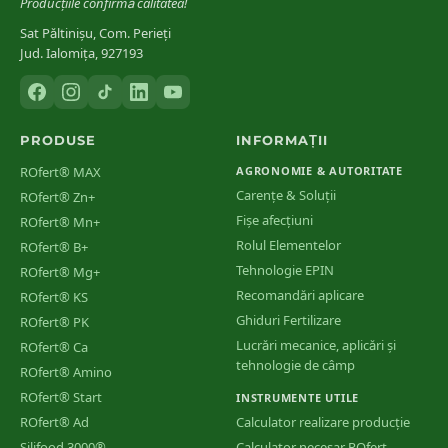
Producțiile confirmă calitatea!
Sat Păltinișu, Com. Perieți
Jud. Ialomița, 927193
PRODUSE
INFORMAȚII
ROfert® MAX
AGRONOMIE & AUTORITATE
Carențe & Soluții
ROfert® Zn+
Fișe afecțiuni
ROfert® Mn+
Rolul Elementelor
ROfert® B+
Tehnologie EPIN
ROfert® Mg+
Recomandări aplicare
ROfert® KS
Ghiduri Fertilizare
ROfert® PK
Lucrări mecanice, aplicări și
ROfert® Ca
tehnologie de câmp
ROfert® Amino
ROfert® Start
INSTRUMENTE UTILE
ROfert® Ad
Calculator realizare producție
Silifood 3000®
Calculator necesar ROfert