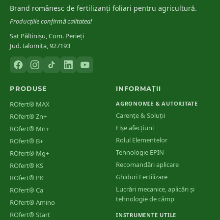
Brand românesc de fertilizanți foliari pentru agricultură.
Producțiile confirmă calitatea!
Sat Păltinișu, Com. Perieți
Jud. Ialomița, 927193
PRODUSE
INFORMAȚII
ROfert® MAX
AGRONOMIE & AUTORITATE
Carențe & Soluții
ROfert® Zn+
Fișe afecțiuni
ROfert® Mn+
Rolul Elementelor
ROfert® B+
Tehnologie EPIN
ROfert® Mg+
Recomandări aplicare
ROfert® KS
Ghiduri Fertilizare
ROfert® PK
Lucrări mecanice, aplicări și
ROfert® Ca
tehnologie de câmp
ROfert® Amino
ROfert® Start
INSTRUMENTE UTILE