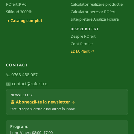
ROfert® Ad
Calculator realizare producție
Silifood 3000®
Calculator necesar ROfert
Interpretare Analiză Foliară
→ Catalog complet
DESPRE ROFERT
Despre ROfert
Cont fermier
EDTA Plant
↗
CONTACT
📞 0763 458 087
✉️ contact@rofert.ro
NEWSLETTER
📰 Abonează-te la newsletter →
Sfaturi agro și articole noi direct în inbox
Program:
Luni–Vineri: 08:00–17:00