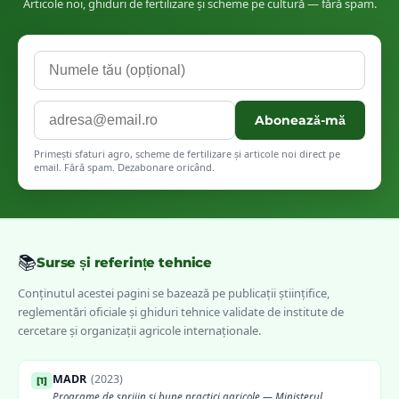
Articole noi, ghiduri de fertilizare și scheme pe cultură — fără spam.
Abonează-mă
Primești sfaturi agro, scheme de fertilizare și articole noi direct pe
email. Fără spam. Dezabonare oricând.
📚
Surse și referințe tehnice
Conținutul acestei pagini se bazează pe publicații științifice,
reglementări oficiale și ghiduri tehnice validate de institute de
cercetare și organizații agricole internaționale.
MADR
(
2023
)
[
1
]
Programe de sprijin și bune practici agricole — Ministerul