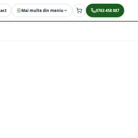
act
Mai multe din meniu
0763 458 087