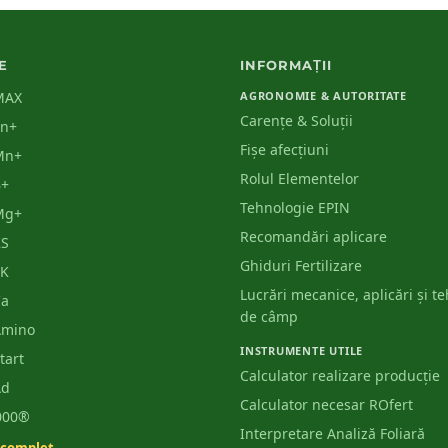
E
INFORMAȚII
MAX
AGRONOMIE & AUTORITATE
Carențe & Soluții
Zn+
Fișe afecțiuni
Mn+
Rolul Elementelor
B+
Tehnologie EPIN
Mg+
Recomandări aplicare
KS
Ghiduri Fertilizare
PK
Lucrări mecanice, aplicări și t
Ca
de câmp
Amino
INSTRUMENTE UTILE
tart
Calculator realizare producție
Ad
Calculator necesar ROfert
3000®
Interpretare Analiză Foliară