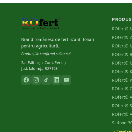
PRODUS
ROfert® 
ROfert® 
Brand românesc de fertilizanți foliari
pentru agricultură.
ROfert® 
Producțiile confirmă calitatea!
ROfert® 
Sat Păltinișu, Com. Perieți
ROfert® 
Jud. Ialomița, 927193
ROfert® 
ROfert® 
ROfert® 
ROfert® 
ROfert® S
ROfert® 
Silifood 