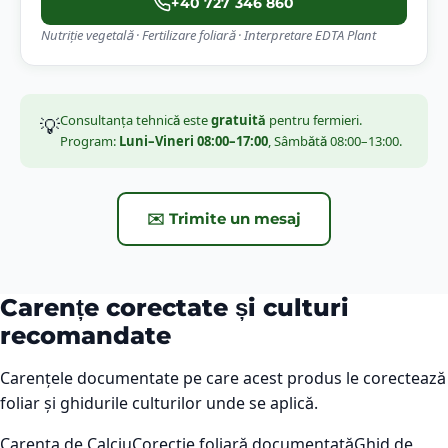
+40 727 346 860
Nutriție vegetală · Fertilizare foliară · Interpretare EDTA Plant
Consultanța tehnică este
gratuită
pentru fermieri.
💡
Program:
Luni–Vineri 08:00–17:00
, Sâmbătă 08:00–13:00.
✉️ Trimite un mesaj
Carențe corectate și culturi
recomandate
Carențele documentate pe care acest produs le corectează
foliar și ghidurile culturilor unde se aplică.
Carența de Calciu
Corecție foliară documentată
Ghid de