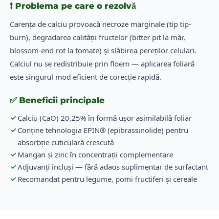
❗ Problema pe care o rezolvă
Carența de calciu provoacă necroze marginale (tip tip-
burn), degradarea calității fructelor (bitter pit la măr,
blossom-end rot la tomate) și slăbirea pereților celulari.
Calciul nu se redistribuie prin floem — aplicarea foliară
este singurul mod eficient de corecție rapidă.
✅ Beneficii principale
✓
Calciu (CaO) 20,25% în formă ușor asimilabilă foliar
✓
Conține tehnologia EPIN® (epibrassinolide) pentru
absorbție cuticulară crescută
✓
Mangan și zinc în concentrații complementare
✓
Adjuvanți incluși — fără adaos suplimentar de surfactant
✓
Recomandat pentru legume, pomi fructiferi și cereale