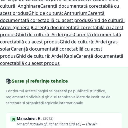
cultură: Anghinare
Carență documentată corectabilă cu
acest produs
Ghid de cultură: Anthurium
Carență
documentată corectabilă cu acest produs
Ghid de cultură:
Ardei (general)
Carență documentată corectabilă cu acest
produs
Ghid de cultură: Ardei gras
Carență documentată
corectabilă cu acest produs
Ghid de cultură: Ardei gras
solar
Carență documentată corectabilă cu acest
produs
Ghid de cultură: Ardei Kapia
Carență documentată
corectabilă cu acest produs
📚
Surse și referințe tehnice
Conținutul acestei pagini se bazează pe publicații științifice,
reglementări oficiale și ghiduri tehnice validate de institute de
cercetare și organizații agricole internaționale.
Marschner, H.
(
2012
)
[
1
]
Mineral Nutrition of Higher Plants (3rd ed.) — Elsevier