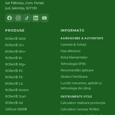
Sat Păltinișu, Com. Perieți
Jud. Ialomița, 927193
PRODUSE
INFORMAȚII
ROfert® MAX
AGRONOMIE & AUTORITATE
Carențe & Soluții
ROfert® Zn+
Fișe afecțiuni
ROfert® Mn+
Rolul Elementelor
ROfert® B+
Tehnologie EPIN
ROfert® Mg+
Recomandări aplicare
ROfert® KS
Ghiduri Fertilizare
ROfert® PK
Lucrări mecanice, aplicări și
ROfert® Ca
tehnologie de câmp
ROfert® Amino
ROfert® Start
INSTRUMENTE UTILE
ROfert® Ad
Calculator realizare producție
Silifood 3000®
Calculator necesar ROfert