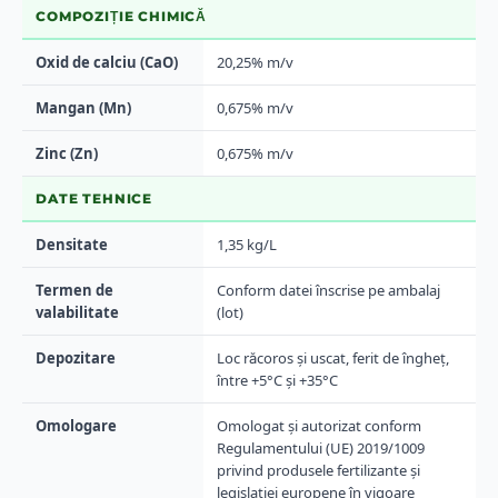
COMPOZIȚIE CHIMICĂ
Oxid de calciu (CaO)
20,25% m/v
Mangan (Mn)
0,675% m/v
Zinc (Zn)
0,675% m/v
DATE TEHNICE
Densitate
1,35 kg/L
Termen de
Conform datei înscrise pe ambalaj
valabilitate
(lot)
Depozitare
Loc răcoros și uscat, ferit de îngheț,
între +5°C și +35°C
Omologare
Omologat și autorizat conform
Regulamentului (UE) 2019/1009
privind produsele fertilizante și
legislației europene în vigoare