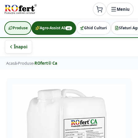
Meniu
Produse
Agro-Assist AI
Ghid Culturi
Sfaturi Ag
AI
Înapoi
Acasă
›
Produse
›
ROfert® Ca