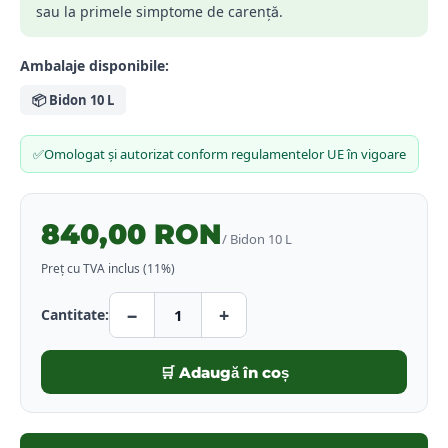
sau la primele simptome de carență.
Ambalaje disponibile:
📦
Bidon 10 L
✅
Omologat și autorizat conform regulamentelor UE în vigoare
840,00 RON
/
Bidon 10 L
Preț cu TVA inclus (
11
%)
−
+
Cantitate:
1
🛒 Adaugă în coș