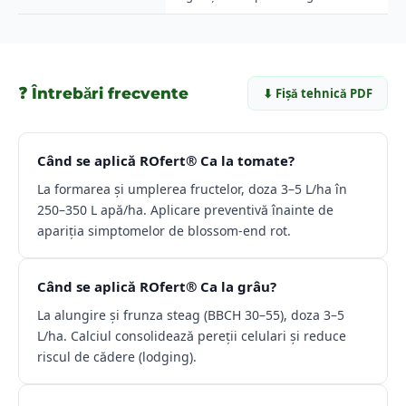
❓ Întrebări frecvente
⬇ Fișă tehnică PDF
Când se aplică ROfert® Ca la tomate?
La formarea și umplerea fructelor, doza 3–5 L/ha în
250–350 L apă/ha. Aplicare preventivă înainte de
apariția simptomelor de blossom-end rot.
Când se aplică ROfert® Ca la grâu?
La alungire și frunza steag (BBCH 30–55), doza 3–5
L/ha. Calciul consolidează pereții celulari și reduce
riscul de cădere (lodging).