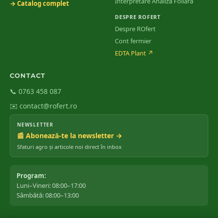
Interpretare Analiză Foliară
→ Catalog complet
DESPRE ROFERT
Despre ROfert
Cont fermier
EDTA Plant
↗
CONTACT
📞 0763 458 087
✉️ contact@rofert.ro
NEWSLETTER
📰 Abonează-te la newsletter →
Sfaturi agro și articole noi direct în inbox
Program:
Luni–Vineri: 08:00–17:00
Sâmbătă: 08:00–13:00