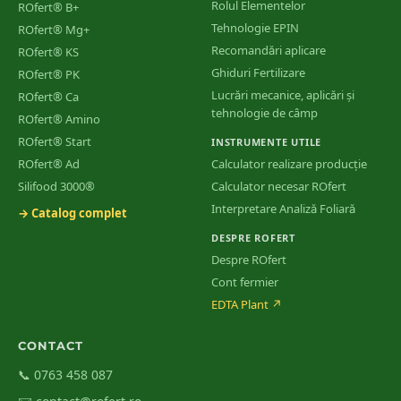
Rolul Elementelor
ROfert® B+
Tehnologie EPIN
ROfert® Mg+
Recomandări aplicare
ROfert® KS
Ghiduri Fertilizare
ROfert® PK
Lucrări mecanice, aplicări și
ROfert® Ca
tehnologie de câmp
ROfert® Amino
ROfert® Start
INSTRUMENTE UTILE
ROfert® Ad
Calculator realizare producție
Silifood 3000®
Calculator necesar ROfert
Interpretare Analiză Foliară
→ Catalog complet
DESPRE ROFERT
Despre ROfert
Cont fermier
EDTA Plant
↗
CONTACT
📞 0763 458 087