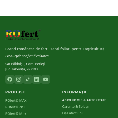
Brand românesc de fertilizanți foliari pentru agricultură.
Producțiile confirmă calitatea!
Sat Păltinișu, Com. Perieți
Jud. Ialomița, 927193
PRODUSE
INFORMAȚII
ROfert® MAX
AGRONOMIE & AUTORITATE
Carențe & Soluții
ROfert® Zn+
Fișe afecțiuni
ROfert® Mn+