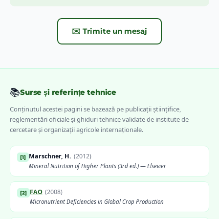
✉️ Trimite un mesaj
🌿
Carența de
Cupru
Frunze tinere cu vârfuri albe-gălbui (albire apicală), răsucire și
ofilire fără deficit hidric, reducerea viabilității polenului și a
fertilității florilor. Tulpinile pot prezenta necroze și exudat de
gumă.
Grâu
Orz
Rapiță
Legume
📚
Surse și referințe tehnice
Conținutul acestei pagini se bazează pe publicații științifice,
✅
ROfert® Mn+
✅
ROfert® Amino
reglementări oficiale și ghiduri tehnice validate de institute de
cercetare și organizații agricole internaționale.
Simptome & soluții detaliate →
Marschner, H.
(
2012
)
[
1
]
Mineral Nutrition of Higher Plants (3rd ed.) — Elsevier
FAO
(
2008
)
[
2
]
Micronutrient Deficiencies in Global Crop Production