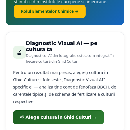
științifice din institutele europene și americane.
Rolul Elementelor Chimice →
🌿
Carența de
Fier
Diagnostic Vizual AI — pe
Cloroză internervală intensă pe frunzele foarte tinere, frunze
cultura ta
🔬
aproape albe cu nervuri vizibile verzi. Frecventă pe soluri
Diagnosticul AI din fotografie este acum integrat în
calcaroase cu pH ridicat (cloroză calcică) — fierul este blocat
fiecare cultură din Ghid Culturi
chimic.
Vie
Pomi fructiferi
Soia
Legume
Pentru un rezultat mai precis, alege-ți cultura în
Ghid Culturi și folosește „Diagnostic Vizual AI"
✅
ROfert® Amino
✅
ROfert® MAX
specific ei — analiza ține cont de fenofaza BBCH, de
carențele tipice și de schema de fertilizare a culturii
Simptome & soluții detaliate →
respective.
🌱 Alege cultura în Ghid Culturi →