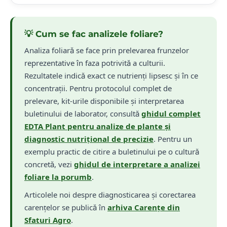
💡 Cum se fac analizele foliare?
Analiza foliară se face prin prelevarea frunzelor
reprezentative în faza potrivită a culturii.
Rezultatele indică exact ce nutrienți lipsesc și în ce
concentrații. Pentru protocolul complet de
prelevare, kit-urile disponibile și interpretarea
buletinului de laborator, consultă
ghidul complet
EDTA Plant pentru analize de plante și
🌿
Carența de
Mangan
diagnostic nutrițional de precizie
.
Pentru un
Cloroze internervale pe frunzele tinere, nervuri rămân verzi,
exemplu practic de citire a buletinului pe o cultură
țesut galben-verde sau alb între nervuri. Frecventă pe soluri
concretă, vezi
ghidul de interpretare a analizei
alcaline (pH > 7) și soluri bogate în materie organică.
foliare la porumb
.
Grâu
Soia
Sfeclă
Articolele noi despre diagnosticarea și corectarea
carențelor se publică în
arhiva Carențe din
✅
ROfert® Mn+
✅
ROfert® Amino
Sfaturi Agro
.