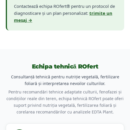
Contactează echipa ROfert® pentru un protocol de
Simptome & soluții detaliate →
diagnosticare și un plan personalizat:
trimite un
mesaj →
Echipa tehnică ROfert
Consultanță tehnică pentru nutriție vegetală, fertilizare
foliară și interpretarea nevoilor culturilor.
Pentru recomandări tehnice adaptate culturii, fenofazei și
condițiilor reale din teren, echipa tehnică ROfert poate oferi
suport privind nutriția vegetală, fertilizarea foliară și
🌿
corelarea recomandărilor cu analizele EDTA Plant.
Carența de
Zinc
Internervare clorotică pe frunzele tinere, frunze mici cu
internoduri scurte, pete bronzate sau albe-gălbui. Reduce