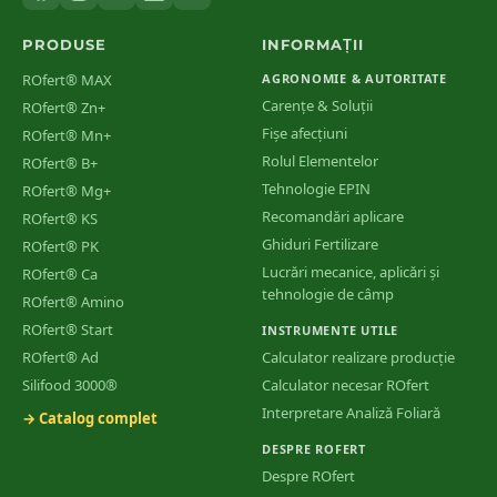
PRODUSE
INFORMAȚII
ROfert® MAX
AGRONOMIE & AUTORITATE
Carențe & Soluții
ROfert® Zn+
Fișe afecțiuni
ROfert® Mn+
Rolul Elementelor
ROfert® B+
Tehnologie EPIN
ROfert® Mg+
Recomandări aplicare
ROfert® KS
Ghiduri Fertilizare
ROfert® PK
Lucrări mecanice, aplicări și
ROfert® Ca
tehnologie de câmp
ROfert® Amino
ROfert® Start
INSTRUMENTE UTILE
ROfert® Ad
Calculator realizare producție
🌿
Carența de
Molibden
Silifood 3000®
Calculator necesar ROfert
Frunze înguste, deformate, cu margini neregulate (simptom
Interpretare Analiză Foliară
→ Catalog complet
'coada de bici'), necroze marginale. Inhibă activitatea nitrat-
DESPRE ROFERT
reductazei și fixarea biologică a azotului la leguminoase.
Despre ROfert
Rapiță
Floarea-soarelui
Legume