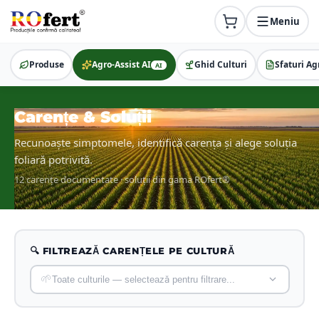
Meniu
Produse
Agro-Assist AI
Ghid Culturi
Sfaturi Ag
AI
Carențe & Soluții
Recunoaște simptomele, identifică carența și alege soluția
foliară potrivită.
12
carențe documentate · soluții din gama ROfert®
🔍 FILTREAZĂ CARENȚELE PE CULTURĂ
🌱
Toate culturile — selectează pentru filtrare...