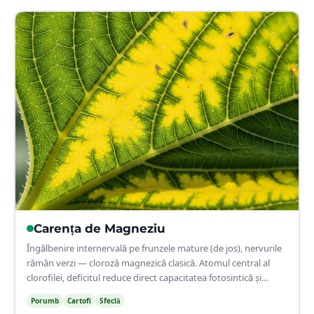
🌿
Carența de
Magneziu
Îngălbenire internervală pe frunzele mature (de jos), nervurile
rămân verzi — cloroză magnezică clasică. Atomul central al
clorofilei, deficitul reduce direct capacitatea fotosintică și
producția.
Porumb
Cartofi
Sfeclă