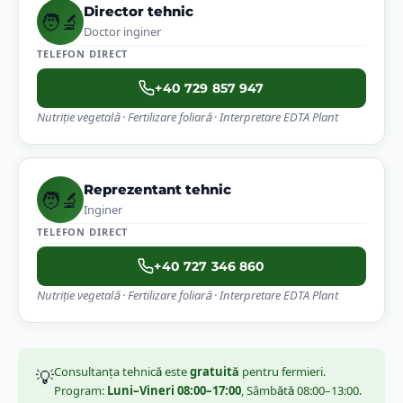
Director tehnic
🧑‍🔬
producția cu până la 30% — zincul controlează sinteza
Doctor inginer
auxinelor și diviziunea celulară.
Porumb
Grâu
Floarea-soarelui
TELEFON DIRECT
✅
ROfert® Zn+
✅
ROfert® Mn+
✅
ROfert® Amino
+40 729 857 947
Nutriție vegetală · Fertilizare foliară · Interpretare EDTA Plant
Simptome & soluții detaliate →
Reprezentant tehnic
🧑‍🔬
Inginer
TELEFON DIRECT
+40 727 346 860
Nutriție vegetală · Fertilizare foliară · Interpretare EDTA Plant
Consultanța tehnică este
gratuită
pentru fermieri.
💡
Program:
Luni–Vineri 08:00–17:00
, Sâmbătă 08:00–13:00.