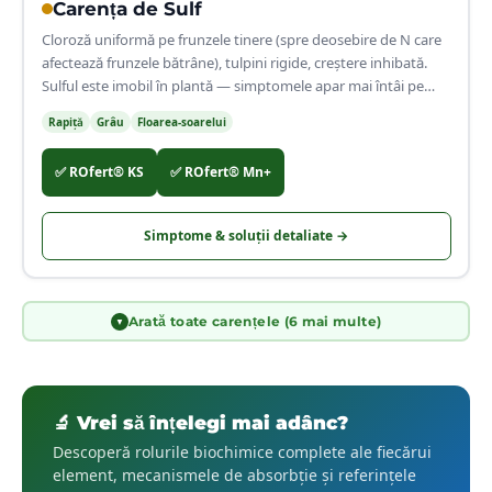
🌿
Carența de
Sulf
Cloroză uniformă pe frunzele tinere (spre deosebire de N care
afectează frunzele bătrâne), tulpini rigide, creștere inhibată.
Sulful este imobil în plantă — simptomele apar mai întâi pe
frunzele nou formate.
Rapiță
Grâu
Floarea-soarelui
✅
ROfert® KS
✅
ROfert® Mn+
Simptome & soluții detaliate →
Arată toate carențele (6 mai multe)
▼
🔬 Vrei să înțelegi mai adânc?
Descoperă rolurile biochimice complete ale fiecărui
element, mecanismele de absorbție și referințele