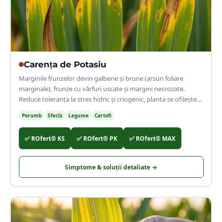
🌿
Carența de
Potasiu
Marginile frunzelor devin galbene și brune (arsuri foliare
marginale), frunze cu vârfuri uscate și margini necrozate.
Reduce toleranța la stres hidric și criogenic, planta se ofilește
mai rapid în condiții de secetă.
Porumb
Sfeclă
Legume
Cartofi
✅
ROfert® KS
✅
ROfert® PK
✅
ROfert® MAX
Simptome & soluții detaliate →