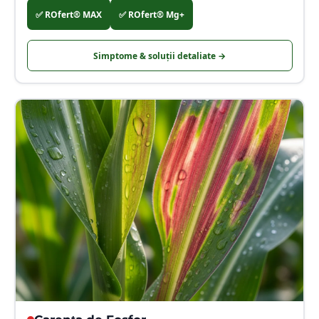
✅
ROfert® MAX
✅
ROfert® Mg+
Simptome & soluții detaliate →