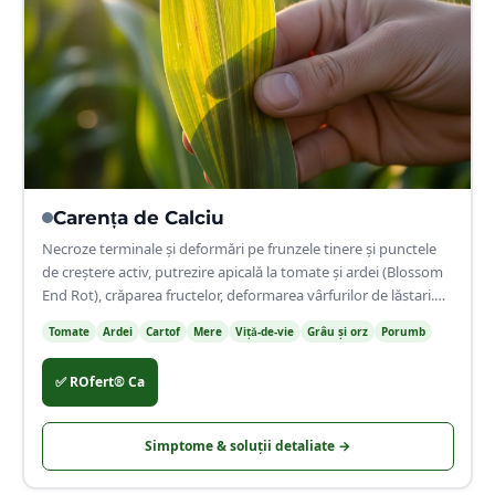
🌿
Carența de
Calciu
Necroze terminale și deformări pe frunzele tinere și punctele
de creștere activ, putrezire apicală la tomate și ardei (Blossom
End Rot), crăparea fructelor, deformarea vârfurilor de lăstari.
Calciul este imobil în plantă — simptomele apar exclusiv pe
Tomate
Ardei
Cartof
Mere
Viță-de-vie
Grâu și orz
Porumb
organele tinere și în creștere activă, niciodată pe cele mature.
✅
ROfert® Ca
Simptome & soluții detaliate →