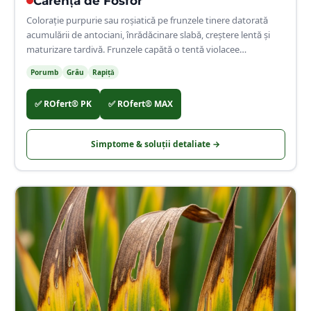
🌿
Carența de
Fosfor
Colorație purpurie sau roșiatică pe frunzele tinere datorată
acumulării de antociani, înrădăcinare slabă, creștere lentă și
maturizare tardivă. Frunzele capătă o tentă violacee
caracteristică pe fața inferioară.
Porumb
Grâu
Rapiță
✅
ROfert® PK
✅
ROfert® MAX
Simptome & soluții detaliate →