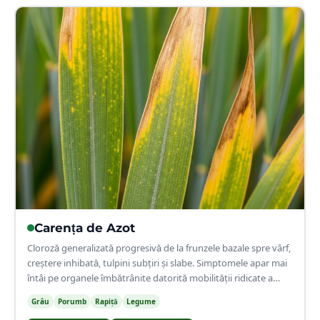
🌿
Carența de
Azot
Cloroză generalizată progresivă de la frunzele bazale spre vârf,
creștere inhibată, tulpini subțiri și slabe. Simptomele apar mai
întâi pe organele îmbătrânite datorită mobilității ridicate a
azotului.
Grâu
Porumb
Rapiță
Legume