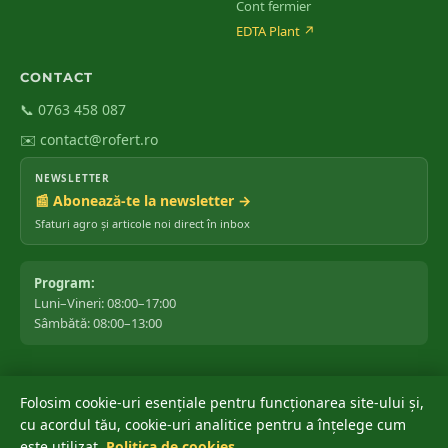
Cont fermier
EDTA Plant
↗
✅
ROfert® B+
✅
ROfert® Mn+
CONTACT
Simptome & soluții detaliate →
📞 0763 458 087
✉️ contact@rofert.ro
NEWSLETTER
📰 Abonează-te la newsletter →
Sfaturi agro și articole noi direct în inbox
Program:
Luni–Vineri: 08:00–17:00
Sâmbătă: 08:00–13:00
Folosim cookie-uri esențiale pentru funcționarea site-ului și,
©
2026
ROfert România SRL.
Toate drepturile rezervate.
cu acordul tău, cookie-uri analitice pentru a înțelege cum
Marca ROfert® este înregistrată oficial la OSIM ✔ · Depusă: 04 iunie
este utilizat.
Politica de cookies