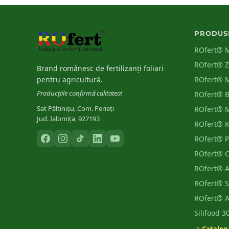
PRODUS
ROfert® 
ROfert® 
Brand românesc de fertilizanți foliari
pentru agricultură.
ROfert® 
Producțiile confirmă calitatea!
ROfert® 
Sat Păltinișu, Com. Perieți
ROfert® 
Jud. Ialomița, 927193
ROfert® 
ROfert® 
ROfert® 
ROfert® 
ROfert® S
ROfert® 
Silifood 