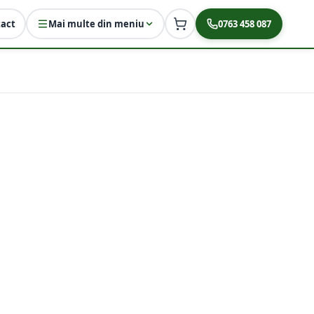
act
Mai multe din meniu
0763 458 087