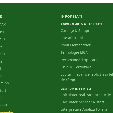
E
INFORMAȚII
MAX
AGRONOMIE & AUTORITATE
Carențe & Soluții
Zn+
Fișe afecțiuni
Mn+
Rolul Elementelor
B+
Tehnologie EPIN
Mg+
Recomandări aplicare
KS
Ghiduri Fertilizare
PK
Lucrări mecanice, aplicări și t
Ca
de câmp
Amino
INSTRUMENTE UTILE
tart
Calculator realizare producție
Ad
Calculator necesar ROfert
3000®
Interpretare Analiză Foliară