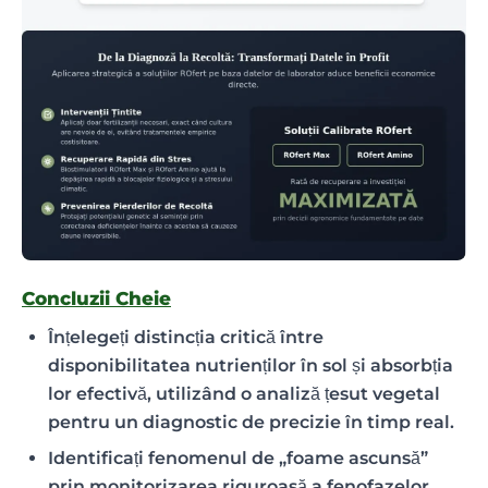
Concluzii Cheie
Înțelegeți distincția critică între
disponibilitatea nutrienților în sol și absorbția
lor efectivă, utilizând o analiză țesut vegetal
pentru un diagnostic de precizie în timp real.
Identificați fenomenul de „foame ascunsă”
prin monitorizarea riguroasă a fenofazelor