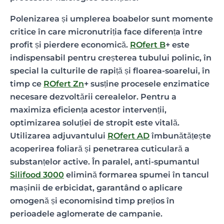
Polenizarea și umplerea boabelor sunt momente
critice în care micronutriția face diferența între
profit și pierdere economică.
ROfert B
+ este
indispensabil pentru creșterea tubului polinic, în
special la culturile de rapiță și floarea-soarelui, în
timp ce
ROfert Zn
+ susține procesele enzimatice
necesare dezvoltării cerealelor. Pentru a
maximiza eficiența acestor intervenții,
optimizarea soluției de stropit este vitală.
Utilizarea adjuvantului
ROfert AD
îmbunătățește
acoperirea foliară și penetrarea cuticulară a
substanțelor active. În paralel, anti-spumantul
Silifood 3000
elimină formarea spumei în tancul
mașinii de erbicidat, garantând o aplicare
omogenă și economisind timp prețios în
perioadele aglomerate de campanie.