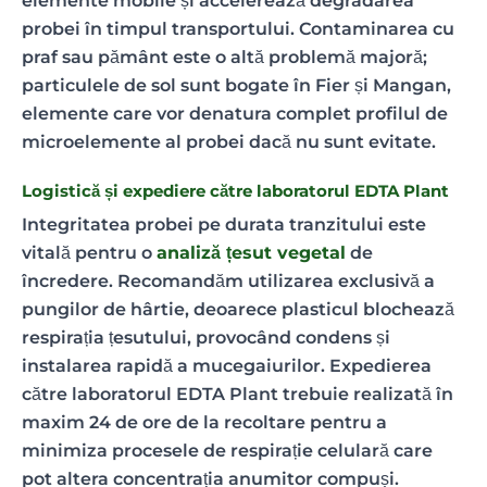
elemente mobile și accelerează degradarea
probei în timpul transportului. Contaminarea cu
praf sau pământ este o altă problemă majoră;
particulele de sol sunt bogate în Fier și Mangan,
elemente care vor denatura complet profilul de
microelemente al probei dacă nu sunt evitate.
Logistică și expediere către laboratorul EDTA Plant
Integritatea probei pe durata tranzitului este
vitală pentru o
analiză țesut vegetal
de
încredere. Recomandăm utilizarea exclusivă a
pungilor de hârtie, deoarece plasticul blochează
respirația țesutului, provocând condens și
instalarea rapidă a mucegaiurilor. Expedierea
către laboratorul EDTA Plant trebuie realizată în
maxim 24 de ore de la recoltare pentru a
minimiza procesele de respirație celulară care
pot altera concentrația anumitor compuși.