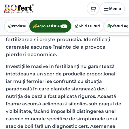
Meniu
Analiză Țesut Vegetal: Ghid
pentru Nutriție Eficientă
Produse
Agro-Assist AI
Ghid Culturi
Sfaturi Ag
AI
Aflați cum o analiză țesut vegetal optimizează
fertilizarea și crește producția. Identificați
carențele ascunse înainte de a provoca
pierderi economice.
Investițiile masive în fertilizanți nu garantează
întotdeauna un spor de producție proporțional,
iar mulți fermieri se confruntă cu situația
paradoxală în care plantele stagnează deși
nutriția de bază a fost aplicată riguros. Această
foame ascunsă acționează silențios sub pragul de
vizibilitate, făcând imposibilă distingerea unei
carențe minerale specifice de simptomele unui
atac de boli fără un diagnostic cert. Asemenea