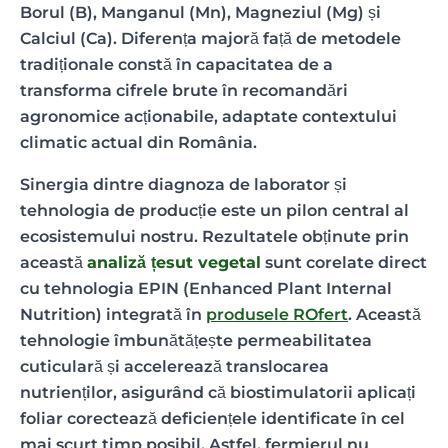
Borul (B), Manganul (Mn), Magneziul (Mg) și
Calciul (Ca). Diferența majoră față de metodele
tradiționale constă în capacitatea de a
transforma cifrele brute în recomandări
agronomice acționabile, adaptate contextului
climatic actual din România.
Sinergia dintre diagnoza de laborator și
tehnologia de producție este un pilon central al
ecosistemului nostru. Rezultatele obținute prin
această
analiză țesut vegetal
sunt corelate direct
cu tehnologia EPIN (Enhanced Plant Internal
Nutrition) integrată în
produsele ROfert
. Această
tehnologie îmbunătățește permeabilitatea
cuticulară și accelerează translocarea
nutrienților, asigurând că biostimulatorii aplicați
foliar corectează deficiențele identificate în cel
mai scurt timp posibil. Astfel, fermierul nu