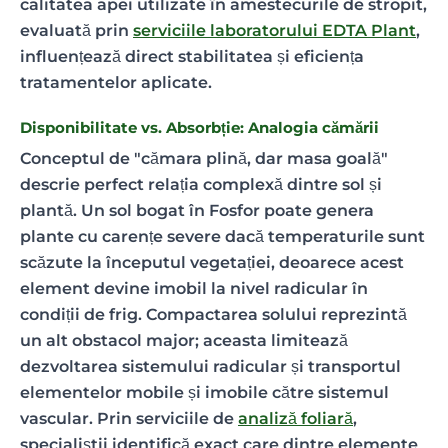
calitatea apei utilizate în amestecurile de stropit,
evaluată prin
serviciile laboratorului EDTA Plant
,
influențează direct stabilitatea și eficiența
tratamentelor aplicate.
Disponibilitate vs. Absorbție: Analogia cămării
Conceptul de "cămara plină, dar masa goală"
descrie perfect relația complexă dintre sol și
plantă. Un sol bogat în Fosfor poate genera
plante cu carențe severe dacă temperaturile sunt
scăzute la începutul vegetației, deoarece acest
element devine imobil la nivel radicular în
condiții de frig. Compactarea solului reprezintă
un alt obstacol major; aceasta limitează
dezvoltarea sistemului radicular și transportul
elementelor mobile și imobile către sistemul
vascular. Prin serviciile de
analiză foliară
,
specialiștii identifică exact care dintre elemente