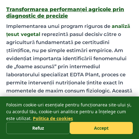
Transformarea performanței agricole prin
diagnostic de precizie
Implementarea unui program riguros de
analiză
țesut vegetal
reprezintă pasul decisiv către o
agricultură fundamentată pe certitudini
științifice, nu pe simple estimări empirice. Am
evidențiat importanța identificării fenomenului
de „foame ascunsă” prin intermediul
laboratorului specializat EDTA Plant, proces ce
permite intervenții nutriționale țintite exact în
momentele de maxim consum fiziologic. Această
metodologie elimină risipa de fertilizanți și
Folosim cookie-uri esențiale pentru funcționarea site-ului și,
potențează randamentul fiecărui hectar prin
cu acordul tău, cookie-uri analitice pentru a înțelege cum
utilizarea tehnologiei EPIN, integrată strategic în
este utilizat.
Politica de cookies
portofoliul nostru de soluții pentru o absorbție
Refuz
Accept
accelerată a elementelor esențiale.