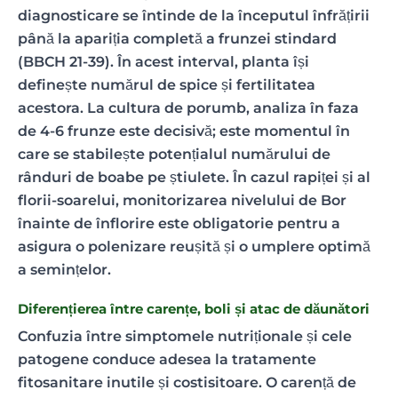
diagnosticare se întinde de la începutul înfrățirii
până la apariția completă a frunzei stindard
(BBCH 21-39). În acest interval, planta își
definește numărul de spice și fertilitatea
acestora. La cultura de porumb, analiza în faza
de 4-6 frunze este decisivă; este momentul în
care se stabilește potențialul numărului de
rânduri de boabe pe știulete. În cazul rapiței și al
florii-soarelui, monitorizarea nivelului de Bor
înainte de înflorire este obligatorie pentru a
asigura o polenizare reușită și o umplere optimă
a semințelor.
Diferențierea între carențe, boli și atac de dăunători
Confuzia între simptomele nutriționale și cele
patogene conduce adesea la tratamente
fitosanitare inutile și costisitoare. O carență de