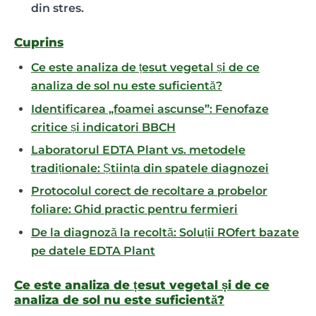
din stres.
Cuprins
Ce este analiza de țesut vegetal și de ce
analiza de sol nu este suficientă?
Identificarea „foamei ascunse”: Fenofaze
critice și indicatori BBCH
Laboratorul EDTA Plant vs. metodele
tradiționale: Știința din spatele diagnozei
Protocolul corect de recoltare a probelor
foliare: Ghid practic pentru fermieri
De la diagnoză la recoltă: Soluții ROfert bazate
pe datele EDTA Plant
Ce este analiza de țesut vegetal și de ce
analiza de sol nu este suficientă?