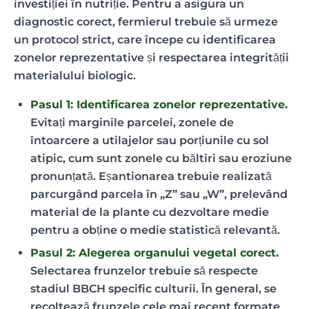
investiției în nutriție. Pentru a asigura un
diagnostic corect, fermierul trebuie să urmeze
un protocol strict, care începe cu identificarea
zonelor reprezentative și respectarea integrității
materialului biologic.
Pasul 1: Identificarea zonelor reprezentative.
Evitați marginile parcelei, zonele de
întoarcere a utilajelor sau porțiunile cu sol
atipic, cum sunt zonele cu băltiri sau eroziune
pronunțată. Eșantionarea trebuie realizată
parcurgând parcela în „Z” sau „W”, prelevând
material de la plante cu dezvoltare medie
pentru a obține o medie statistică relevantă.
Pasul 2: Alegerea organului vegetal corect.
Selectarea frunzelor trebuie să respecte
stadiul BBCH specific culturii. În general, se
recoltează frunzele cele mai recent formate