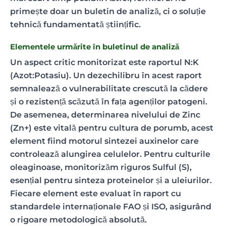
primește doar un buletin de analiză, ci o soluție
tehnică fundamentată științific.
Elementele urmărite în buletinul de analiză
Un aspect critic monitorizat este raportul N:K
(Azot:Potasiu). Un dezechilibru în acest raport
semnalează o vulnerabilitate crescută la cădere
și o rezistență scăzută în fața agenților patogeni.
De asemenea, determinarea nivelului de Zinc
(Zn+) este vitală pentru cultura de porumb, acest
element fiind motorul sintezei auxinelor care
controlează alungirea celulelor. Pentru culturile
oleaginoase, monitorizăm riguros Sulful (S),
esențial pentru sinteza proteinelor și a uleiurilor.
Fiecare element este evaluat în raport cu
standardele internaționale FAO și ISO, asigurând
o rigoare metodologică absolută.