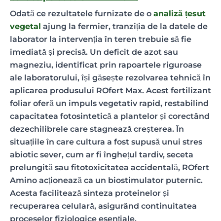
Odată ce rezultatele furnizate de o
analiză țesut
vegetal
ajung la fermier, tranziția de la datele de
laborator la intervenția în teren trebuie să fie
imediată și precisă. Un deficit de azot sau
magneziu, identificat prin rapoartele riguroase
ale laboratorului, își găsește rezolvarea tehnică în
aplicarea produsului ROfert Max. Acest fertilizant
foliar oferă un impuls vegetativ rapid, restabilind
capacitatea fotosintetică a plantelor și corectând
dezechilibrele care stagnează creșterea. În
situațiile în care cultura a fost supusă unui stres
abiotic sever, cum ar fi înghețul tardiv, seceta
prelungită sau fitotoxicitatea accidentală, ROfert
Amino acționează ca un biostimulator puternic.
Acesta facilitează sinteza proteinelor și
recuperarea celulară, asigurând continuitatea
proceselor fiziologice esențiale.