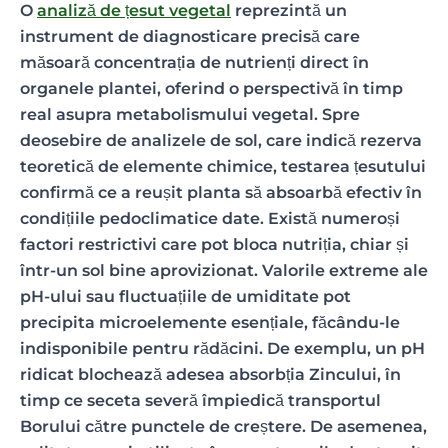
O
analiză de țesut vegetal
reprezintă un
instrument de diagnosticare precisă care
măsoară concentrația de nutrienți direct în
organele plantei, oferind o perspectivă în timp
real asupra metabolismului vegetal. Spre
deosebire de analizele de sol, care indică rezerva
teoretică de elemente chimice, testarea țesutului
confirmă ce a reușit planta să absoarbă efectiv în
condițiile pedoclimatice date. Există numeroși
factori restrictivi care pot bloca nutriția, chiar și
într-un sol bine aprovizionat. Valorile extreme ale
pH-ului sau fluctuațiile de umiditate pot
precipita microelemente esențiale, făcându-le
indisponibile pentru rădăcini. De exemplu, un pH
ridicat blochează adesea absorbția Zincului, în
timp ce seceta severă împiedică transportul
Borului către punctele de creștere. De asemenea,