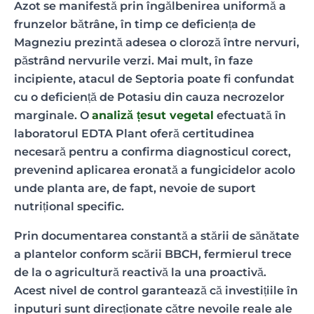
Azot se manifestă prin îngălbenirea uniformă a
frunzelor bătrâne, în timp ce deficiența de
Magneziu prezintă adesea o cloroză între nervuri,
păstrând nervurile verzi. Mai mult, în faze
incipiente, atacul de
Septoria
poate fi confundat
cu o deficiență de Potasiu din cauza necrozelor
marginale. O
analiză țesut vegetal
efectuată în
laboratorul EDTA Plant oferă certitudinea
necesară pentru a confirma diagnosticul corect,
prevenind aplicarea eronată a fungicidelor acolo
unde planta are, de fapt, nevoie de suport
nutrițional specific.
Prin documentarea constantă a stării de sănătate
a plantelor conform scării BBCH, fermierul trece
de la o agricultură reactivă la una proactivă.
Acest nivel de control garantează că investițiile în
inputuri sunt direcționate către nevoile reale ale