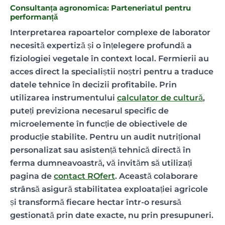
Consultanța agronomica: Parteneriatul pentru
performanță
Interpretarea rapoartelor complexe de laborator
necesită expertiză și o înțelegere profundă a
fiziologiei vegetale în context local. Fermierii au
acces direct la specialiștii noștri pentru a traduce
datele tehnice în decizii profitabile. Prin
utilizarea instrumentului
calculator de cultură
,
puteți previziona necesarul specific de
microelemente în funcție de obiectivele de
producție stabilite. Pentru un audit nutrițional
personalizat sau asistență tehnică directă în
ferma dumneavoastră, vă invităm să utilizați
pagina de
contact ROfert
. Această colaborare
strânsă asigură stabilitatea exploatației agricole
și transformă fiecare hectar într-o resursă
gestionată prin date exacte, nu prin presupuneri.