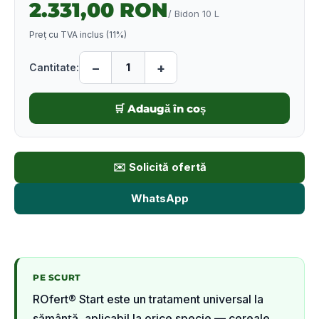
2.331,00 RON
/
Bidon 10 L
Preț cu TVA inclus (
11
%)
−
+
1
Cantitate:
🛒 Adaugă în coș
✉️ Solicită ofertă
WhatsApp
PE SCURT
ROfert® Start este un tratament universal la
sămânță, aplicabil la orice specie — cereale,