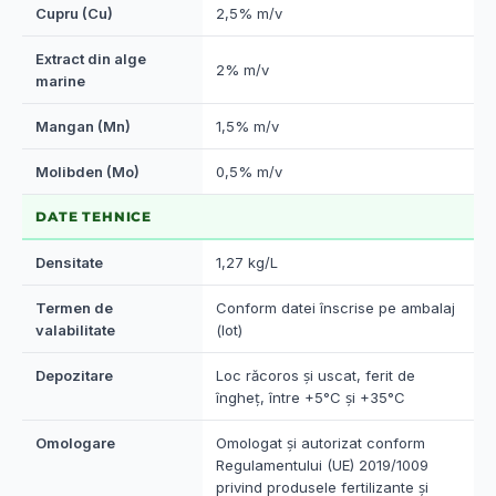
Cupru (Cu)
2,5% m/v
Extract din alge
2% m/v
marine
Mangan (Mn)
1,5% m/v
Molibden (Mo)
0,5% m/v
DATE TEHNICE
Densitate
1,27 kg/L
Termen de
Conform datei înscrise pe ambalaj
valabilitate
(lot)
Depozitare
Loc răcoros și uscat, ferit de
îngheț, între +5°C și +35°C
Omologare
Omologat și autorizat conform
Regulamentului (UE) 2019/1009
privind produsele fertilizante și