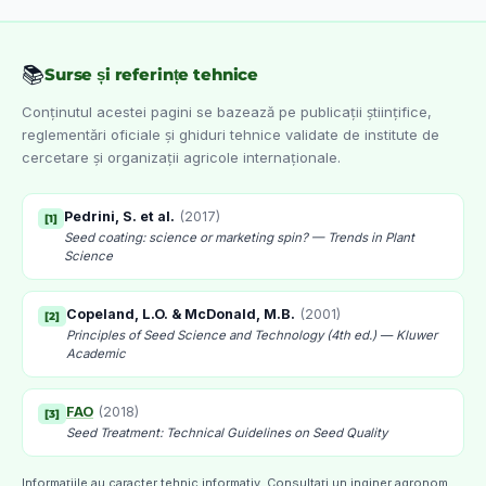
📚
Surse și referințe tehnice
Conținutul acestei pagini se bazează pe publicații științifice,
reglementări oficiale și ghiduri tehnice validate de institute de
cercetare și organizații agricole internaționale.
Pedrini, S. et al.
(
2017
)
[
1
]
Seed coating: science or marketing spin? — Trends in Plant
Science
Copeland, L.O. & McDonald, M.B.
(
2001
)
[
2
]
Principles of Seed Science and Technology (4th ed.) — Kluwer
Academic
FAO
(
2018
)
[
3
]
Seed Treatment: Technical Guidelines on Seed Quality
Informațiile au caracter tehnic informativ. Consultați un inginer agronom