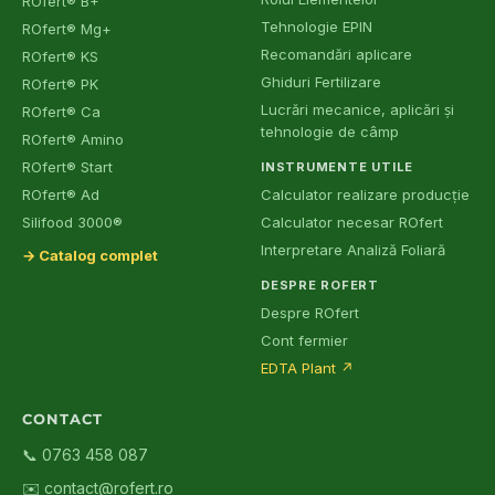
ROfert® B+
Tehnologie EPIN
ROfert® Mg+
Recomandări aplicare
ROfert® KS
Ghiduri Fertilizare
ROfert® PK
Lucrări mecanice, aplicări și
ROfert® Ca
tehnologie de câmp
ROfert® Amino
ROfert® Start
INSTRUMENTE UTILE
ROfert® Ad
Calculator realizare producție
Silifood 3000®
Calculator necesar ROfert
Interpretare Analiză Foliară
→ Catalog complet
DESPRE ROFERT
Despre ROfert
Cont fermier
EDTA Plant
↗
CONTACT
📞 0763 458 087
✉️ contact@rofert.ro