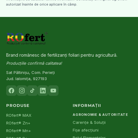
autorizat înainte de orice aplicare în câmp.
Brand românesc de fertilizanți foliari pentru agricultură.
Producțiile confirmă calitatea!
Sat Păltinișu, Com. Perieți
Jud. Ialomița, 927193
PRODUSE
INFORMAȚII
AGRONOMIE & AUTORITATE
ROfert® MAX
Carențe & Soluții
ROfert® Zn+
Fișe afecțiuni
ROfert® Mn+
Rolul Elementelor