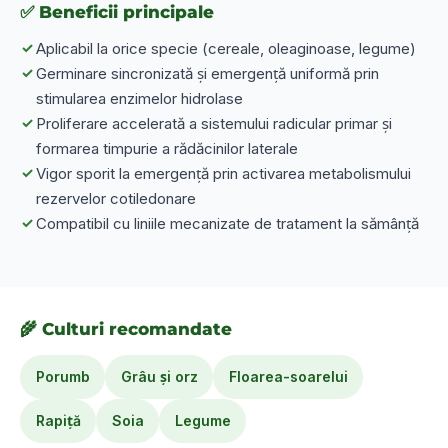
✅ Beneficii principale
✓
Aplicabil la orice specie (cereale, oleaginoase, legume)
✓
Germinare sincronizată și emergență uniformă prin
stimularea enzimelor hidrolase
✓
Proliferare accelerată a sistemului radicular primar și
formarea timpurie a rădăcinilor laterale
✓
Vigor sporit la emergență prin activarea metabolismului
rezervelor cotiledonare
✓
Compatibil cu liniile mecanizate de tratament la sămânță
🌾 Culturi recomandate
Porumb
Grâu și orz
Floarea-soarelui
Rapiță
Soia
Legume