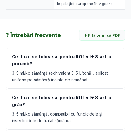
legislației europene în vigoare
❓ Întrebări frecvente
⬇ Fișă tehnică PDF
Ce doze se folosesc pentru ROfert® Start la
porumb?
3–5 ml/kg sămânță (echivalent 3–5 L/tonă), aplicat
uniform pe sămânță înainte de semănat.
Ce doze se folosesc pentru ROfert® Start la
grâu?
3–5 ml/kg sămânță, compatibil cu fungicidele și
insecticidele de tratat sămânța.