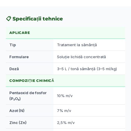
📋 Specificații tehnice
APLICARE
Tip
Tratament la sămânță
Formulare
Soluție lichidă concentrată
Doză
3–5 L / tonă sămânță (3–5 ml/kg)
COMPOZIȚIE CHIMICĂ
Pentaoxid de fosfor
10% m/v
(P₂O₅)
Azot (N)
7% m/v
Zinc (Zn)
2,5% m/v