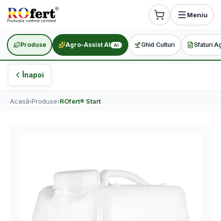
Meniu
Produse
Agro-Assist AI
Ghid Culturi
Sfaturi A
AI
Înapoi
Acasă
›
Produse
›
ROfert® Start