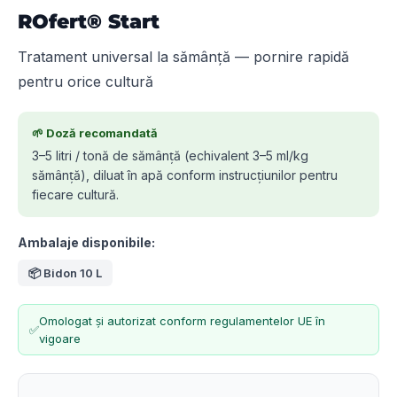
ROfert® Start
Tratament universal la sămânță — pornire rapidă
pentru orice cultură
🌱 Doză recomandată
3–5 litri / tonă de sămânță (echivalent 3–5 ml/kg
sămânță), diluat în apă conform instrucțiunilor pentru
fiecare cultură.
Ambalaje disponibile:
📦
Bidon 10 L
Omologat și autorizat conform regulamentelor UE în
✅
vigoare