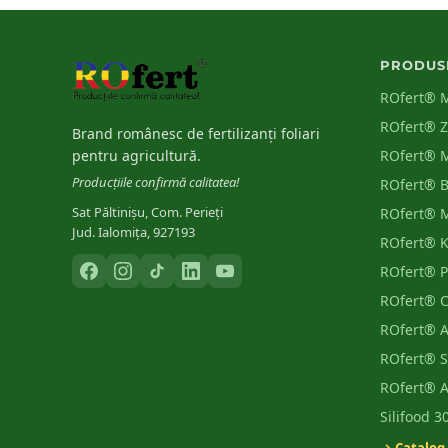
PRODUS
ROfert® 
ROfert® 
Brand românesc de fertilizanți foliari
pentru agricultură.
ROfert® 
Producțiile confirmă calitatea!
ROfert® 
Sat Păltinișu, Com. Perieți
ROfert® 
Jud. Ialomița, 927193
ROfert® 
ROfert® 
ROfert® 
ROfert® 
ROfert® S
ROfert® 
Silifood 