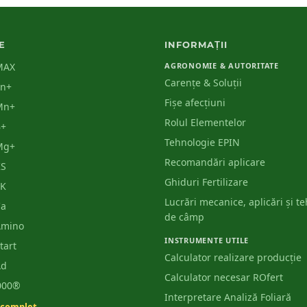
E
INFORMAȚII
MAX
AGRONOMIE & AUTORITATE
Carențe & Soluții
Zn+
Fișe afecțiuni
Mn+
Rolul Elementelor
B+
Tehnologie EPIN
Mg+
Recomandări aplicare
KS
Ghiduri Fertilizare
PK
Lucrări mecanice, aplicări și t
Ca
de câmp
Amino
INSTRUMENTE UTILE
tart
Calculator realizare producție
Ad
Calculator necesar ROfert
3000®
Interpretare Analiză Foliară