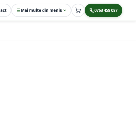
act
Mai multe din meniu
0763 458 087