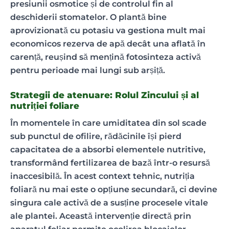
presiunii osmotice și de controlul fin al
deschiderii stomatelor. O plantă bine
aprovizionată cu potasiu va gestiona mult mai
economicos rezerva de apă decât una aflată în
carență, reușind să mențină fotosinteza activă
pentru perioade mai lungi sub arșiță.
Strategii de atenuare: Rolul Zincului și al
nutriției foliare
În momentele în care umiditatea din sol scade
sub punctul de ofilire, rădăcinile își pierd
capacitatea de a absorbi elementele nutritive,
transformând fertilizarea de bază într-o resursă
inaccesibilă. În acest context tehnic, nutriția
foliară nu mai este o opțiune secundară, ci devine
singura cale activă de a susține procesele vitale
ale plantei. Această intervenție directă prin