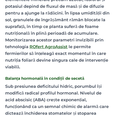
potasiul depind de fluxul de masă și de difuzie
pentru a ajunge la rădăcini. În lipsa umidității din
sol, granulele de îngrășământ rămân blocate la
suprafață, în timp ce planta suferă de foame
nutrițională în plină perioadă de acumulare.
Monitorizarea acestor parametri invizibili prin
tehnologia
ROfert AgroAssist
le permite
fermierilor să înțeleagă exact momentul în care
nutriția foliară devine singura cale de intervenție
viabilă.
Balanța hormonală în condiții de secetă
Sub presiunea deficitului hidric, porumbul își
modifică radical profilul hormonal. Nivelul de
acid abscisic (ABA) crește exponențial,
funcționând ca un semnal chimic de alarmă care
dictează închiderea stomatelor și stoparea