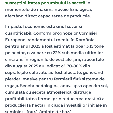
susceptibilitatea porumbului la secetă
în
momentele de maximă nevoie fiziologică,
afectând direct capacitatea de producție.
Impactul economic este unul sever și
cuantificabil. Conform prognozelor Comisiei
Europene, randamentul mediu în România
pentru anul 2025 a fost estimat la doar 3,15 tone
pe hectar, o valoare cu 22% sub media ultimilor
cinci ani. În regiunile de vest ale țării, rapoartele
din august 2025 au indicat că 70-80% din
suprafețele cultivate au fost afectate, generând
pierderi masive pentru fermierii fără sisteme de
irigații. Seceta pedologică, adică lipsa apei din sol,
cumulată cu seceta atmosferică, distruge
profitabilitatea fermei prin reducerea drastică a
producției la hectar în ciuda investițiilor inițiale în
semințe și îngrășăminte de bază.