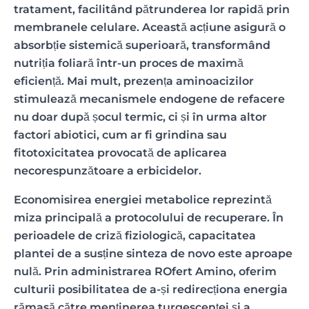
tratament, facilitând pătrunderea lor rapidă prin
membranele celulare. Această acțiune asigură o
absorbție sistemică superioară, transformând
nutriția foliară într-un proces de maximă
eficiență. Mai mult, prezența aminoacizilor
stimulează mecanismele endogene de refacere
nu doar după șocul termic, ci și în urma altor
factori abiotici, cum ar fi grindina sau
fitotoxicitatea provocată de aplicarea
necorespunzătoare a erbicidelor.
Economisirea energiei metabolice reprezintă
miza principală a protocolului de recuperare. În
perioadele de criză fiziologică, capacitatea
plantei de a susține sinteza de novo este aproape
nulă. Prin administrarea ROfert Amino, oferim
culturii posibilitatea de a-și redirecționa energia
rămasă către menținerea turgescenței și a