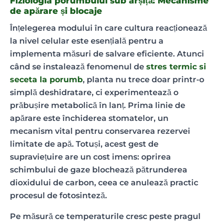
Fiziologia porumbului sub arșiță: Mecanisme
de apărare și blocaje
Înțelegerea modului în care cultura reacționează
la nivel celular este esențială pentru a
implementa măsuri de salvare eficiente. Atunci
când se instalează fenomenul de
stres termic si
seceta la porumb
, planta nu trece doar printr-o
simplă deshidratare, ci experimentează o
prăbușire metabolică în lanț. Prima linie de
apărare este închiderea stomatelor, un
mecanism vital pentru conservarea rezervei
limitate de apă. Totuși, acest gest de
supraviețuire are un cost imens: oprirea
schimbului de gaze blochează pătrunderea
dioxidului de carbon, ceea ce anulează practic
procesul de fotosinteză.
Pe măsură ce temperaturile cresc peste pragul