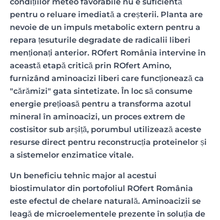
condițiilor meteo favorabile nu e suficientă
pentru o reluare imediată a creșterii. Planta are
nevoie de un impuls metabolic extern pentru a
repara țesuturile degradate de radicalii liberi
menționați anterior. ROfert România intervine în
această etapă critică prin ROfert Amino,
furnizând aminoacizi liberi care funcționează ca
"cărămizi" gata sintetizate. În loc să consume
energie prețioasă pentru a transforma azotul
mineral în aminoacizi, un proces extrem de
costisitor sub arșiță, porumbul utilizează aceste
resurse direct pentru reconstrucția proteinelor și
a sistemelor enzimatice vitale.
Un beneficiu tehnic major al acestui
biostimulator din portofoliul ROfert România
este efectul de chelare naturală. Aminoacizii se
leagă de microelementele prezente în soluția de