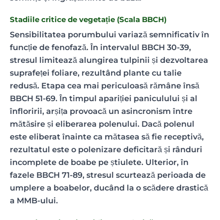
Stadiile critice de vegetație (Scala BBCH)
Sensibilitatea porumbului variază semnificativ în
funcție de fenofază. În intervalul BBCH 30-39,
stresul limitează alungirea tulpinii și dezvoltarea
suprafeței foliare, rezultând plante cu talie
redusă. Etapa cea mai periculoasă rămâne însă
BBCH 51-69. În timpul apariției paniculului și al
înfloririi, arșița provoacă un asincronism între
mătăsire și eliberarea polenului. Dacă polenul
este eliberat înainte ca mătasea să fie receptivă,
rezultatul este o polenizare deficitară și rânduri
incomplete de boabe pe știulete. Ulterior, în
fazele BBCH 71-89, stresul scurtează perioada de
umplere a boabelor, ducând la o scădere drastică
a MMB-ului.