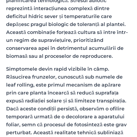
planificarea tehnologică. Stresul abiotic
reprezintă interacțiunea complexă dintre
deficitul hidric sever și temperaturile care
depășesc pragul biologic de toleranță al plantei.
Această combinație forțează cultura să intre într-
un regim de supraviețuire, prioritizând
conservarea apei în detrimentul acumulării de
biomasă sau al proceselor de reproducere.
Simptomele devin rapid vizibile în câmp.
Răsucirea frunzelor, cunoscută sub numele de
leaf rolling, este primul mecanism de apărare
prin care planta încearcă să reducă suprafața
expusă radiației solare și să limiteze transpirația.
Dacă aceste condiții persistă, observăm o ofilire
temporară urmată de o decolorare a aparatului
foliar, semn că procesul de fotosinteză este grav
perturbat. Această realitate tehnică subliniază