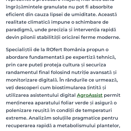
îngrășămintele granulate nu pot fi absorbite
eficient din cauza lipsei de umiditate. Această
realitate climatică impune o schimbare de
paradigmă, unde precizia și intervenția rapidă
devin pilonii stabilității oricărei ferme moderne.
Specialiștii de la ROfert România propun o
abordare fundamentată pe expertiză tehnică,
prin care puteți proteja cultura și securiza
randamentul final folosind nutriție avansată și
monitorizare digitală. În rândurile ce urmează,
veți descoperi cum biostimularea țintită și
utilizarea asistentului digital
AgroAssist
permit
menținerea aparatului foliar verde și asigură o
polenizare reușită în condiții de temperaturi
extreme. Analizăm soluțiile pragmatice pentru
recuperarea rapidă a metabolismului plantelor,