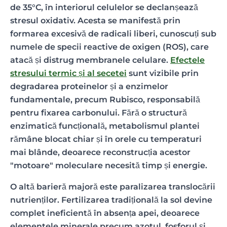
de 35°C, în interiorul celulelor se declanșează
stresul oxidativ. Acesta se manifestă prin
formarea excesivă de radicali liberi, cunoscuți sub
numele de specii reactive de oxigen (ROS), care
atacă și distrug membranele celulare.
Efectele
stresului termic și al secetei
sunt vizibile prin
degradarea proteinelor și a enzimelor
fundamentale, precum Rubisco, responsabilă
pentru fixarea carbonului. Fără o structură
enzimatică funcțională, metabolismul plantei
rămâne blocat chiar și în orele cu temperaturi
mai blânde, deoarece reconstrucția acestor
"motoare" moleculare necesită timp și energie.
O altă barieră majoră este paralizarea translocării
nutrienților. Fertilizarea tradițională la sol devine
complet ineficientă în absența apei, deoarece
elementele minerale precum azotul, fosforul și