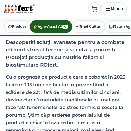
Meniu
Combaterea stresului
termic la porumb: Soluții
Produse
Agro-Assist AI
Ghid Culturi
Sfaturi Ag
AI
eficiente
Descoperiți soluții avansate pentru a combate
eficient stresul termic și seceta la porumb.
Protejați producția cu nutriție foliară și
biostimulare ROfert.
Cu o prognoză de producție care a coborât în 2025
la doar 3,15 tone pe hectar, reprezentând o
scădere de 22% față de media ultimilor cinci ani,
devine clar că metodele tradiționale nu mai pot
face față fenomenelor de stres termic si seceta la
porumb. Știm că pierderea potențialului de
producție chiar în faza critică a mătăsirii
reprezintă o provocare majoră, mai ales când