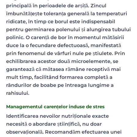
principală în perioadele de arșiță. Zincul
îmbunătățește toleranța generală la temperaturi
ridicate, în timp ce borul este indispensabil
pentru germinarea polenului și alungirea tubului
polinic. O carență de bor în momentul mătăsirii
duce la o fecundare defectuoasă, manifestată
prin fenomenul de vârfuri nule pe știulete. Prin
echilibrarea acestor două microelemente, se
garantează că mătasea rămâne receptivă mai
mult timp, facilitând formarea completă a
rândurilor de boabe pe întreaga lungime a
rahisului.
Managementul carențelor induse de stres
Identificarea nevoilor nutriționale exacte
necesită o abordare științifică, nu doar
observațională. Recomandăm efectuarea unei