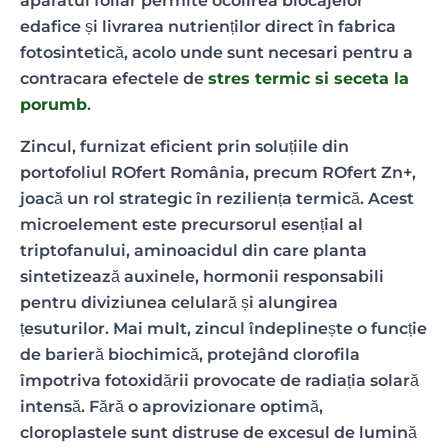
aparatul foliar permite ocolirea blocajelor
edafice și livrarea nutrienților direct în fabrica
fotosintetică, acolo unde sunt necesari pentru a
contracara efectele de
stres termic si seceta la
porumb
.
Zincul, furnizat eficient prin soluțiile din
portofoliul ROfert România, precum ROfert Zn+,
joacă un rol strategic în reziliența termică. Acest
microelement este precursorul esențial al
triptofanului, aminoacidul din care planta
sintetizează auxinele, hormonii responsabili
pentru diviziunea celulară și alungirea
țesuturilor. Mai mult, zincul îndeplinește o funcție
de barieră biochimică, protejând clorofila
împotriva fotoxidării provocate de radiația solară
intensă. Fără o aprovizionare optimă,
cloroplastele sunt distruse de excesul de lumină