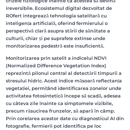
crizele fiziologice înainte ca acestea să devină
ireversibile. Ecosistemul digital dezvoltat de
ROfert integrează tehnologia satelitară cu
inteligența artificială, oferind fermierului o
perspectivă clară asupra stării de sănătate a
culturii, chiar și pe suprafețe extinse unde
monitorizarea pedestră este insuficientă.
Monitorizarea prin satelit a indicelui NDVI
(Normalized Difference Vegetation Index)
reprezintă pilonul central al detectării timpurii a
stresului hidric. Acest indice măsoară reflectanța
vegetației, permițând identificarea zonelor unde
activitatea fotosintetică începe să scadă, adesea
cu câteva zile înainte ca simptomele vizibile,
precum răsucirea frunzelor, să apară în câmp.
Prin corelarea acestor date cu diagnosticul AI din
fotografie, fermierii pot identifica pe loc