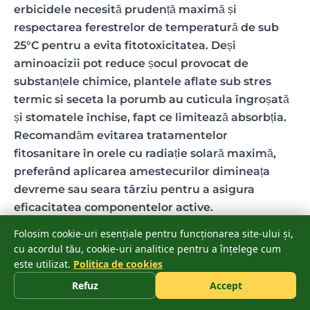
erbicidele necesită prudență maximă și
respectarea ferestrelor de temperatură de sub
25°C pentru a evita fitotoxicitatea. Deși
aminoacizii pot reduce șocul provocat de
substanțele chimice, plantele aflate sub stres
termic si seceta la porumb au cuticula îngroșată
și stomatele închise, fapt ce limitează absorbția.
Recomandăm evitarea tratamentelor
fitosanitare în orele cu radiație solară maximă,
preferând aplicarea amestecurilor dimineața
devreme sau seara târziu pentru a asigura
eficacitatea componentelor active.
Folosim cookie-uri esențiale pentru funcționarea site-ului și,
De ce se răsucesc frunzele de porumb în timpul
cu acordul tău, cookie-uri analitice pentru a înțelege cum
zilei?
este utilizat.
Politica de cookies
Răsucirea frunzelor reprezintă un mecanism
Refuz
Accept
fiziologic de autoapărare prin care porumbul
încearcă să limiteze pierderile de apă prin