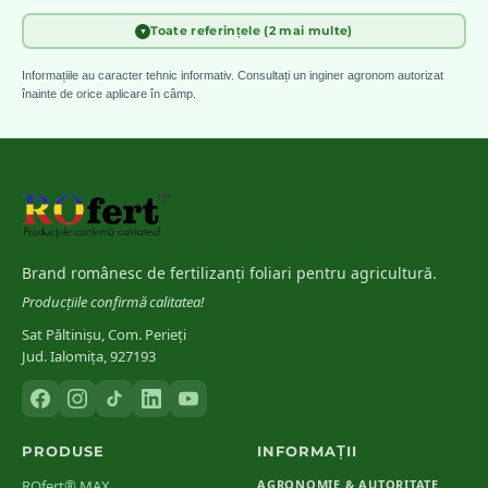
Toate referințele (2 mai multe)
▼
Croplife International
[
4
]
Good Agricultural Practice (GAP) for Pesticide and Fertilizer
Informațiile au caracter tehnic informativ. Consultați un inginer agronom autorizat
Application — Tank Mixing Guidelines
înainte de orice aplicare în câmp.
MADR / ANPC
[
5
]
Reglementări privind etichetarea, compatibilitatea și utilizarea
produselor pentru protecția plantelor în România
Brand românesc de fertilizanți foliari pentru agricultură.
Producțiile confirmă calitatea!
Sat Păltinișu, Com. Perieți
Jud. Ialomița, 927193
PRODUSE
INFORMAȚII
ROfert® MAX
AGRONOMIE & AUTORITATE