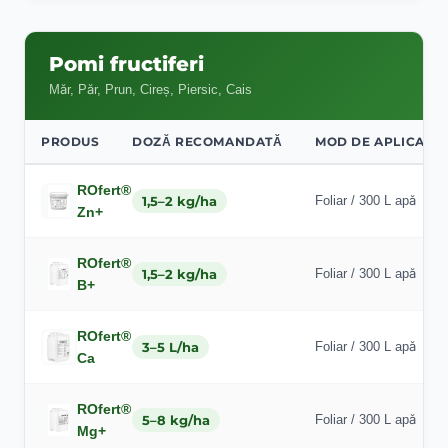
Pomi fructiferi
Măr, Păr, Prun, Cireș, Piersic, Cais
PRODUS
DOZĂ RECOMANDATĂ
MOD DE APLICARE
ROfert®
1,5–2 kg/ha
Foliar / 300 L apă
Zn+
ROfert®
1,5–2 kg/ha
Foliar / 300 L apă
B+
ROfert®
3–5 L/ha
Foliar / 300 L apă
Ca
ROfert®
5–8 kg/ha
Foliar / 300 L apă
Mg+