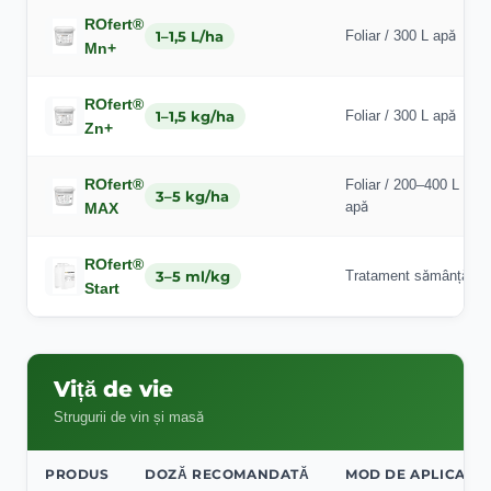
ROfert®
1–1,5 L/ha
Foliar / 300 L apă
Mn+
ROfert®
1–1,5 kg/ha
Foliar / 300 L apă
Zn+
ROfert®
Foliar / 200–400 L
3–5 kg/ha
apă
MAX
ROfert®
3–5 ml/kg
Tratament sămânță
Start
Viță de vie
Strugurii de vin și masă
PRODUS
DOZĂ RECOMANDATĂ
MOD DE APLICARE