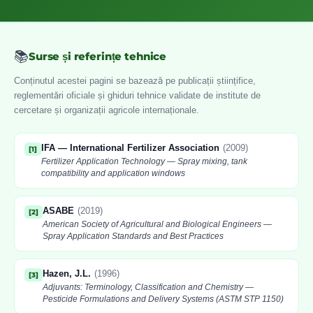
📚
Surse și referințe tehnice
Conținutul acestei pagini se bazează pe publicații științifice,
reglementări oficiale și ghiduri tehnice validate de institute de
cercetare și organizații agricole internaționale.
IFA — International Fertilizer Association
(
2009
)
[
1
]
Fertilizer Application Technology — Spray mixing, tank
compatibility and application windows
ASABE
(
2019
)
[
2
]
American Society of Agricultural and Biological Engineers —
Spray Application Standards and Best Practices
Hazen, J.L.
(
1996
)
[
3
]
Adjuvants: Terminology, Classification and Chemistry —
Pesticide Formulations and Delivery Systems (ASTM STP 1150)