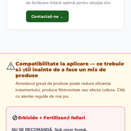
de fertilizare foliară optimă pentru situația dvs.
Contactați-ne
→
⚠️
Compatibilitate la aplicare — ce trebuie
să știi înainte de a face un mix de
produse
Amestecul greșit de produse poate reduce eficiența
tratamentului, produce fitotoxicitate sau afecta cultura. Citiți
cu atenție regulile de mai jos.
🚫
Erbicide + Fertilizanți foliari
NU SE RECOMANDĂ. Sub nicio formă.