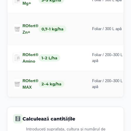
3–5 kg/ha
Mg+
ROfert®
0,7–1 kg/ha
Foliar / 300 L apă
Zn+
ROfert®
Foliar / 200–300 L
1–2 L/ha
apă
Amino
ROfert®
Foliar / 200–300 L
2–4 kg/ha
apă
MAX
🧮
Calculează cantitățile
Introduceți suprafața, cultura și numărul de