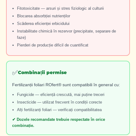
Fitotoxicitate — arsuri și stres fiziologic al culturii
Blocarea absorbției nutrienților
Scăderea eficienței erbicidului
Instabilitate chimică în rezervor (precipitate, separare de
faze)
Pierderi de producție dificil de cuantificat
✅
Combinații permise
Fertilizanții foliari ROfert® sunt compatibili în general cu:
Fungicide — eficiență crescută, mai puține treceri
Insecticide — utilizat frecvent în condiții corecte
Alți fertilizanți foliari — verificați compatibilitatea
✔ Dozele recomandate trebuie respectate în orice
combinație.