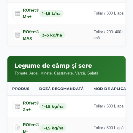
ROfert®
1–1,5 L/ha
Foliar / 300 L apă
Mn+
ROfert®
Foliar / 200–400 L
3–5 kg/ha
apă
MAX
Legume de câmp și sere
Tomate, Ardei, Vinete, Castravete, Varză, Salată
PRODUS
DOZĂ RECOMANDATĂ
MOD DE APLICARE
ROfert®
1–1,5 kg/ha
Foliar / 300 L apă
Zn+
ROfert®
1–1,5 kg/ha
Foliar / 300 L apă
B+