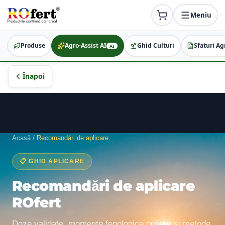
Meniu
Produse
Agro-Assist AI
Ghid Culturi
Sfaturi Ag
AI
Înapoi
Acasă
/
Recomandări de aplicare
📋 GHID APLICARE
Recomandări de aplicare
ROfert
Doze validate, momente fenologice optime și metode