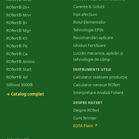
Carențe & Soluții
ROfert® Zn+
Fișe afecțiuni
ROfert® Mn+
Rolul Elementelor
ROfert® B+
Tehnologie EPIN
ROfert® Mg+
Recomandări aplicare
ROfert® KS
Ghiduri Fertilizare
ROfert® PK
Lucrări mecanice, aplicări și
ROfert® Ca
tehnologie de câmp
ROfert® Amino
ROfert® Start
INSTRUMENTE UTILE
ROfert® Ad
Calculator realizare producție
Silifood 3000®
Calculator necesar ROfert
Interpretare Analiză Foliară
→ Catalog complet
DESPRE ROFERT
Despre ROfert
Cont fermier
EDTA Plant
↗