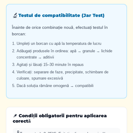
🔬
Testul de compatibilitate (Jar Test)
Înainte de orice combinație nouă, efectuați testul în
borcan:
Umpleți un borcan cu apă la temperatura de lucru
Adăugați produsele în ordinea: apă → granule → lichide
concentrate → aditivii
Agitați și lăsați 15–30 minute în repaus
Verificați: separare de faze, precipitate, schimbare de
culoare, spumare excesivă
Dacă soluția rămâne omogenă → compatibili
📌 Condiții obligatorii pentru aplicarea
corectă