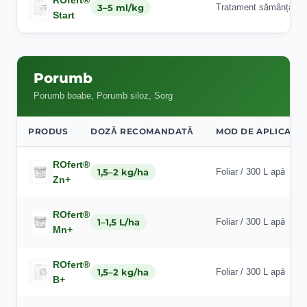
ROfert®
3–5 ml/kg
Tratament sămânță
Start
Porumb
Porumb boabe, Porumb siloz, Sorg
PRODUS
DOZĂ RECOMANDATĂ
MOD DE APLICARE
ROfert®
1,5–2 kg/ha
Foliar / 300 L apă
Zn+
ROfert®
1–1,5 L/ha
Foliar / 300 L apă
Mn+
ROfert®
1,5–2 kg/ha
Foliar / 300 L apă
B+