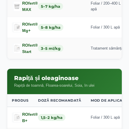
ROfert®
Foliar / 200–400 L
5–7 kg/ha
apă
MAX
ROfert®
5–8 kg/ha
Foliar / 300 L apă
Mg+
ROfert®
3–5 ml/kg
Tratament sămânță
Start
Rapiță și oleaginoase
Rapiță de toamnă, Floarea-soarelui, Soia, In ulei
PRODUS
DOZĂ RECOMANDATĂ
MOD DE APLICARE
ROfert®
1,5–2 kg/ha
Foliar / 300 L apă
B+