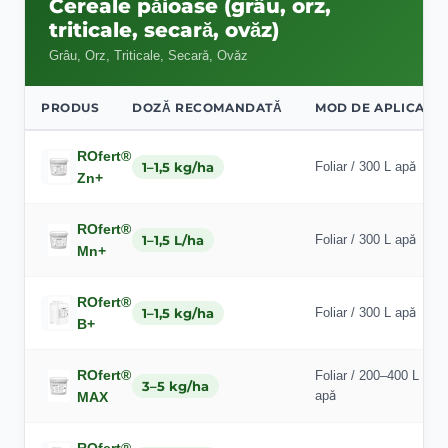
Cereale păioase (grâu, orz,
triticale, secară, ovăz)
Grâu, Orz, Triticale, Secară, Ovăz
PRODUS
DOZĂ RECOMANDATĂ
MOD DE APLICARE
ROfert®
1–1,5 kg/ha
Foliar / 300 L apă
Zn+
ROfert®
1–1,5 L/ha
Foliar / 300 L apă
Mn+
ROfert®
1–1,5 kg/ha
Foliar / 300 L apă
B+
ROfert®
Foliar / 200–400 L
3–5 kg/ha
apă
MAX