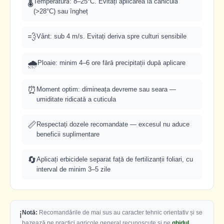
🌡️
Temperatură: 8–25°C. Evitați aplicarea la caniculă
(>28°C) sau îngheț
💨
Vânt: sub 4 m/s. Evitați deriva spre culturi sensibile
🌧️
Ploaie: minim 4–6 ore fără precipitații după aplicare
⏰
Moment optim: dimineața devreme sau seara —
umiditate ridicată a cuticula
📏
Respectați dozele recomandate — excesul nu aduce
beneficii suplimentare
🔄
Aplicați erbicidele separat față de fertilizanții foliari, cu
interval de minim 3–5 zile
Notă:
Recomandările de mai sus au caracter tehnic orientativ și se
ℹ️
bazează pe practici agricole general recunoscute și pe
ghidul