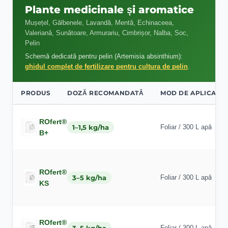
Plante medicinale și aromatice
Mușețel, Gălbenele, Lavandă, Mentă, Echinaceea,
Valeriană, Sunătoare, Armurariu, Cimbrișor, Nalba, Soc,
Pelin
Schemă dedicată pentru pelin (Artemisia absinthium):
ghidul complet de fertilizare pentru cultura de pelin
.
PRODUS
DOZĂ RECOMANDATĂ
MOD DE APLICARE
ROfert®
1–1,5 kg/ha
Foliar / 300 L apă
B+
ROfert®
3–5 kg/ha
Foliar / 300 L apă
KS
ROfert®
Foliar / 300 L apă