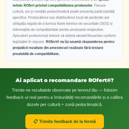
tehnic ROfert privind compatibilitatea produselor
. Fiecare
cultură, soi și condiție pedoclimatică poate prezenta particularități
specifice. Producătorul sau distribuitorul local de pesticide are
obligația legală de a furniza fișele tehnice de securitate (SDS) și
informațiile de compatibilitate pentru produsele respective.
Aplicatorii profesioniști trebuie să dețină atestat fitosanitar conform
legislației în vigoare.
ROfert® nu își asumă răspunderea pentru
prejudicii rezultate din amestecuri realizate fără testare
prealabilă de compatibilitate.
Ai aplicat o recomandare ROfert®?
Trimite-ne rezultatele observate pe terenul tău — folosim
feedback-ul real pentru a îmbunătăți recomandările și a calibra
dozele per cultură + zonă pedoclimatică.
📋 Trimite feedback de la fermă