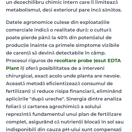
un dezechilibru chimic intern care îi limitează
metabolismul, deși exteriorul pare încă sănătos.
Datele agronomice culese din exploatațiile
comerciale indică o realitate dură: o cultură
poate pierde până la 40% din potențialul de
producție înainte ca primele simptome vizibile
de carență să devină detectabile în câmp.
Procesul riguros de
recoltare probe țesut EDTA
Plant
îți oferă posibilitatea de a interveni
chirurgical, exact acolo unde planta are nevoie.
Această metodă eficientizează consumul de
fertilizanți și reduce risipa financiară, eliminând
aplicările "după ureche". Sinergia dintre analiza
foliară și cartarea agrochimică a solului
reprezintă fundamentul unui plan de fertilizare
complet, asigurând că nutrienții blocați în sol sau
indisponibili din cauza pH-ului sunt compensați