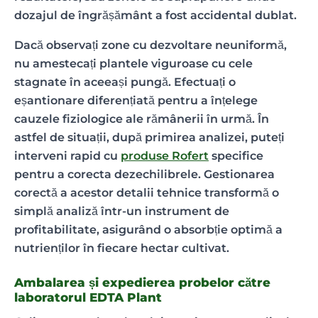
dozajul de îngrășământ a fost accidental dublat.
Dacă observați zone cu dezvoltare neuniformă,
nu amestecați plantele viguroase cu cele
stagnate în aceeași pungă. Efectuați o
eșantionare diferențiată pentru a înțelege
cauzele fiziologice ale rămânerii în urmă. În
astfel de situații, după primirea analizei, puteți
interveni rapid cu
produse Rofert
specifice
pentru a corecta dezechilibrele. Gestionarea
corectă a acestor detalii tehnice transformă o
simplă analiză într-un instrument de
profitabilitate, asigurând o absorbție optimă a
nutrienților în fiecare hectar cultivat.
Ambalarea și expedierea probelor către
laboratorul EDTA Plant