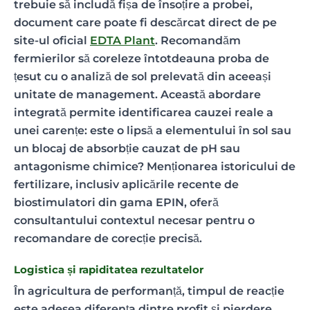
trebuie să includă fișa de însoțire a probei,
document care poate fi descărcat direct de pe
site-ul oficial
EDTA Plant
. Recomandăm
fermierilor să coreleze întotdeauna proba de
țesut cu o analiză de sol prelevată din aceeași
unitate de management. Această abordare
integrată permite identificarea cauzei reale a
unei carențe: este o lipsă a elementului în sol sau
un blocaj de absorbție cauzat de pH sau
antagonisme chimice? Menționarea istoricului de
fertilizare, inclusiv aplicările recente de
biostimulatori din gama EPIN, oferă
consultantului contextul necesar pentru o
recomandare de corecție precisă.
Logistica și rapiditatea rezultatelor
În agricultura de performanță, timpul de reacție
este adesea diferența dintre profit și pierdere.