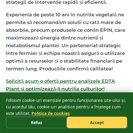
strategii de intervenție rapidă și eficientă.
Experiența de peste 10 ani în nutriție vegetală ne
permite să recomandăm soluții cu rată mare de
absorbție, precum produsele ce conțin EPIN, care
maximizează sinergia dintre nutrienți și
metabolismul plantei. Un parteneriat strategic
între fermier și echipa noastră asigură o utilizare
optimă a resurselor și o stabilitate financiară pe
termen lung. Producțiile confirmă calitatea!
Solicită acum o ofertă pentru analizele EDTA
Plant și optimizează-ți nutriția culturilor!
Folosim cookie-uri esențiale pentru funcționarea site-ului și,
Alege să investești în date certe pentru a asigura
cu acordul tău, cookie-uri analitice pentru a înțelege cum
viitorul fermei tale prin decizii fundamentate pe
este utilizat.
Politica de cookies
știință și rigoare operațională.
Refuz
Accept
Întrebări frecvente despre monitorizarea