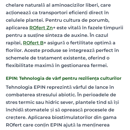
chelare naturală al aminoacizilor liberi, care
acționează ca transportori eficienți direct în
celulele plantei. Pentru cultura de porumb,
aplicarea
ROfert Zn
+ este vitală în fazele timpurii
pentru a susține sinteza de auxine. În cazul
rapiței,
ROfert B
+ asigură o fertilitate optimă a
florilor. Aceste produse se integrează perfect în
schemele de tratament existente, oferind o
flexibilitate maximă în gestionarea fermei.
EPIN: Tehnologia de vârf pentru reziliența culturilor
Tehnologia EPIN reprezintă vârful de lance în
combaterea stresului abiotic. În perioadele de
stres termic sau hidric sever, plantele tind să își
închidă stomatele și să oprească procesele de
creștere. Aplicarea biostimulatorilor din gama
ROfert care conțin EPIN ajută la menținerea