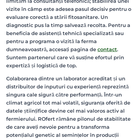
limităm la consultanță telefonică; stabilirea unei
vizite în câmp este adesea pasul decisiv pentru o
evaluare corectă a stării fitosanitare. Un
diagnostic pus la timp salvează recolta. Pentru a
beneficia de asistență tehnică specializată sau
pentru a programa o vizită la ferma
dumneavoastră, accesați pagina de
contact
.
Suntem partenerul care vă susține efortul prin
expertiză și logistică de top.
Colaborarea dintre un laborator acreditat și un
distribuitor de inputuri cu experiență reprezintă
singura cale sigură către performanță. Într-un
climat agricol tot mai volatil, siguranța oferită de
datele științifice devine cel mai valoros activ al
fermierului. ROfert rămâne pilonul de stabilitate
de care aveți nevoie pentru a transforma
potențialul genetic al semințelor în producții