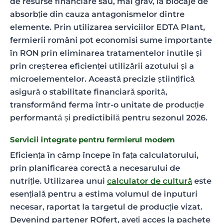
de resurse financiare sau, mai grav, la blocaje de
absorbție din cauza antagonismelor dintre
elemente. Prin utilizarea serviciilor EDTA Plant,
fermierii români pot economisi sume importante
în RON prin eliminarea tratamentelor inutile și
prin creșterea eficienței utilizării azotului și a
microelementelor. Această precizie științifică
asigură o stabilitate financiară sporită,
transformând ferma într-o unitate de producție
performantă și predictibilă pentru sezonul 2026.
Servicii integrate pentru fermierul modern
Eficiența în câmp începe în fața calculatorului,
prin planificarea corectă a necesarului de
nutriție. Utilizarea unui
calculator de cultură
este
esențială pentru a estima volumul de inputuri
necesar, raportat la targetul de producție vizat.
Devenind partener ROfert, aveți acces la pachete