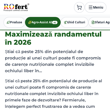
Meniu
Ghid de recoltare probe
țesut vegetal pentru
Produse
Agro-Assist AI
Ghid Culturi
Sfaturi Ag
AI
laboratorul EDTA Plant:
Maximizează randamentul
în 2026
Știai că peste 25% din potențialul de
producție al unei culturi poate fi compromis
de carențe nutriționale complet invizibile
ochiului liber în...
Știai că peste 25% din potențialul de producție al
unei culturi poate fi compromis de carențe
nutriționale complet invizibile ochiului liber în
primele faze de dezvoltare? Fermierule,
înțelegem perfect frustrarea de a vedea cum