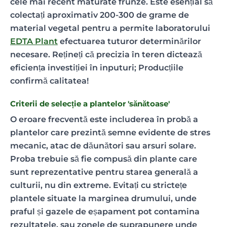
cele mai recent maturate frunze. Este esențial să
colectați aproximativ 200-300 de grame de
material vegetal pentru a permite laboratorului
EDTA Plant
efectuarea tuturor determinărilor
necesare. Rețineți că precizia în teren dictează
eficiența investiției în inputuri; Producțiile
confirmă calitatea!
Criterii de selecție a plantelor 'sănătoase'
O eroare frecventă este includerea în probă a
plantelor care prezintă semne evidente de stres
mecanic, atac de dăunători sau arsuri solare.
Proba trebuie să fie compusă din plante care
sunt reprezentative pentru starea generală a
culturii, nu din extreme. Evitați cu strictețe
plantele situate la marginea drumului, unde
praful și gazele de eșapament pot contamina
rezultatele, sau zonele de suprapunere unde