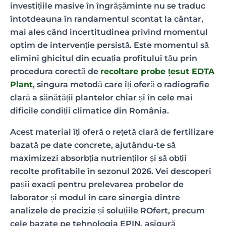
investițiile masive în îngrășăminte nu se traduc
întotdeauna în randamentul scontat la cântar,
mai ales când incertitudinea privind momentul
optim de intervenție persistă. Este momentul să
elimini ghicitul din ecuația profitului tău prin
procedura corectă de
recoltare probe țesut
EDTA
Plant
, singura metodă care îți oferă o radiografie
clară a sănătății plantelor chiar și în cele mai
dificile condiții climatice din România.
Acest material îți oferă o rețetă clară de fertilizare
bazată pe date concrete, ajutându-te să
maximizezi absorbția nutrienților și să obții
recolte profitabile în sezonul 2026. Vei descoperi
pașii exacți pentru prelevarea probelor de
laborator și modul în care sinergia dintre
analizele de precizie și soluțiile ROfert, precum
cele bazate pe tehnologia EPIN, asigură