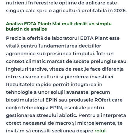
nutrienți în ferestrele optime de aplicare este
singura cale spre o agricultură profitabilă în 2026.
Analiza EDTA Plant: Mai mult decât un simplu
buletin de analize
Precizia oferită de laboratorul EDTA Plant este
vitală pentru fundamentarea deciziilor
agronomice sub presiunea timpului. Într-un
context climatic marcat de secete prelungite sau
înghețuri tardive, viteza de reacție face diferența
între salvarea culturii și pierderea investiției.
Rezultatele rapide permit integrarea în
tehnologie a unor soluții avansate, precum
biostimulatorul EPIN sau produsele ROfert care
conțin tehnologia EPIN, esențiale pentru
gestionarea stresului abiotic. Pentru a interpreta
corect necesarul de macro și microelemente, te
invităm să consulți secțiunea despre
rolul