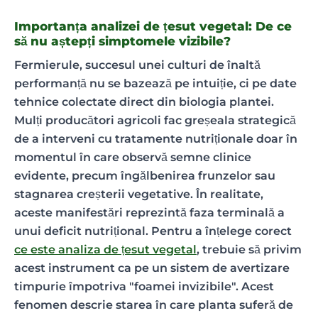
Importanța analizei de țesut vegetal: De ce
să nu aștepți simptomele vizibile?
Fermierule, succesul unei culturi de înaltă
performanță nu se bazează pe intuiție, ci pe date
tehnice colectate direct din biologia plantei.
Mulți producători agricoli fac greșeala strategică
de a interveni cu tratamente nutriționale doar în
momentul în care observă semne clinice
evidente, precum îngălbenirea frunzelor sau
stagnarea creșterii vegetative. În realitate,
aceste manifestări reprezintă faza terminală a
unui deficit nutrițional. Pentru a înțelege corect
ce este analiza de țesut vegetal
, trebuie să privim
acest instrument ca pe un sistem de avertizare
timpurie împotriva "foamei invizibile". Acest
fenomen descrie starea în care planta suferă de