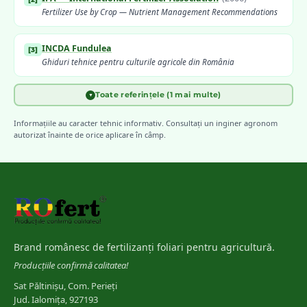
Fertilizer Use by Crop — Nutrient Management Recommendations
INCDA Fundulea
[
3
]
Ghiduri tehnice pentru culturile agricole din România
Toate referințele (1 mai multe)
▼
Meier, U. (ed.) — Julius Kühn-Institut
(
2018
)
[
4
]
BBCH Monograph — Growth Stages of Major Agricultural Crops
Informațiile au caracter tehnic informativ. Consultați un inginer agronom
autorizat înainte de orice aplicare în câmp.
Brand românesc de fertilizanți foliari pentru agricultură.
Producțiile confirmă calitatea!
Sat Păltinișu, Com. Perieți
Jud. Ialomița, 927193