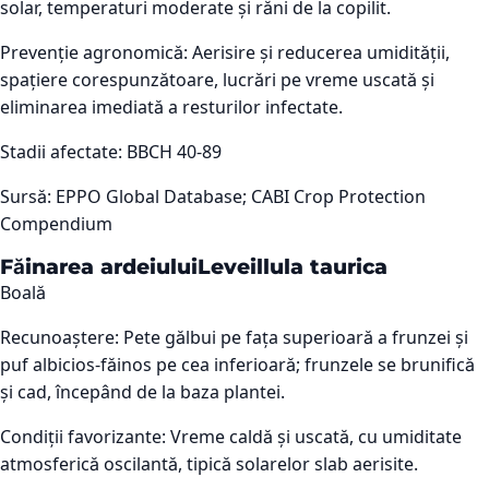
solar, temperaturi moderate și răni de la copilit.
Prevenție agronomică:
Aerisire și reducerea umidității,
spațiere corespunzătoare, lucrări pe vreme uscată și
eliminarea imediată a resturilor infectate.
Stadii afectate:
BBCH 40-89
Sursă:
EPPO Global Database; CABI Crop Protection
Compendium
Făinarea ardeiului
Leveillula taurica
Boală
Recunoaștere:
Pete gălbui pe fața superioară a frunzei și
puf albicios-făinos pe cea inferioară; frunzele se brunifică
și cad, începând de la baza plantei.
Condiții favorizante:
Vreme caldă și uscată, cu umiditate
atmosferică oscilantă, tipică solarelor slab aerisite.