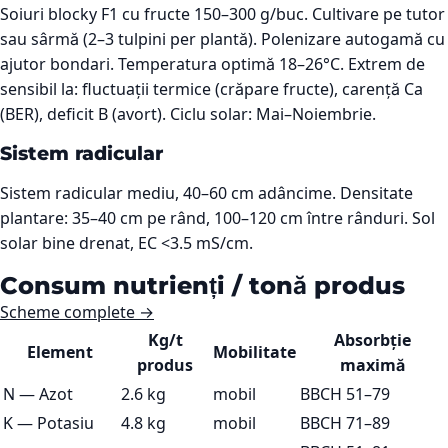
Soiuri blocky F1 cu fructe 150–300 g/buc. Cultivare pe tutor
sau sârmă (2–3 tulpini per plantă). Polenizare autogamă cu
ajutor bondari. Temperatura optimă 18–26°C. Extrem de
sensibil la: fluctuații termice (crăpare fructe), carență Ca
(BER), deficit B (avort). Ciclu solar: Mai–Noiembrie.
Sistem radicular
Sistem radicular mediu, 40–60 cm adâncime. Densitate
plantare: 35–40 cm pe rând, 100–120 cm între rânduri. Sol
solar bine drenat, EC <3.5 mS/cm.
Consum nutrienți / tonă produs
Scheme complete →
Kg/t
Absorbție
Element
Mobilitate
produs
maximă
N
—
Azot
2.6 kg
mobil
BBCH 51–79
K
—
Potasiu
4.8 kg
mobil
BBCH 71–89