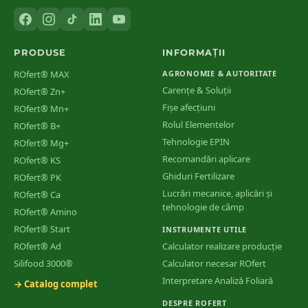
PRODUSE
INFORMAȚII
ROfert® MAX
AGRONOMIE & AUTORITATE
Carențe & Soluții
ROfert® Zn+
Fișe afecțiuni
ROfert® Mn+
Rolul Elementelor
ROfert® B+
Tehnologie EPIN
ROfert® Mg+
Recomandări aplicare
ROfert® KS
Ghiduri Fertilizare
ROfert® PK
Lucrări mecanice, aplicări și
ROfert® Ca
tehnologie de câmp
ROfert® Amino
ROfert® Start
INSTRUMENTE UTILE
ROfert® Ad
Calculator realizare producție
Silifood 3000®
Calculator necesar ROfert
Interpretare Analiză Foliară
→ Catalog complet
DESPRE ROFERT