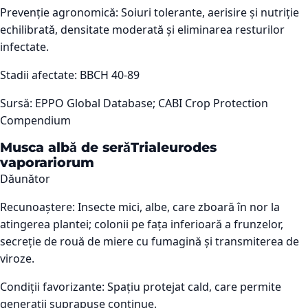
Prevenție agronomică:
Soiuri tolerante, aerisire și nutriție
echilibrată, densitate moderată și eliminarea resturilor
infectate.
Stadii afectate:
BBCH 40-89
Sursă:
EPPO Global Database; CABI Crop Protection
Compendium
Musca albă de seră
Trialeurodes
vaporariorum
Dăunător
Recunoaștere:
Insecte mici, albe, care zboară în nor la
atingerea plantei; colonii pe fața inferioară a frunzelor,
secreție de rouă de miere cu fumagină și transmiterea de
viroze.
Condiții favorizante:
Spațiu protejat cald, care permite
generații suprapuse continue.