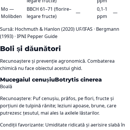
legare fructe)
ppm
Mo
—
BBCH 61–71 (florire–
0,1-1
—
—
Molibden
legare fructe)
ppm
Sursă:
Hochmuth & Hanlon (2020) UF/IFAS · Bergmann
(1993) · IPNI Pepper Guide
Boli și dăunători
Recunoaștere și prevenție agronomică. Combaterea
chimică nu face obiectul acestui ghid.
Mucegaiul cenușiu
Botrytis cinerea
Boală
Recunoaștere:
Puf cenușiu, prăfos, pe flori, fructe și
porțiuni de tulpină rănite; leziuni apoase, brune, care
putrezesc țesutul, mai ales la axilele lăstarilor.
Condiții favorizante:
Umiditate ridicată și aerisire slabă în