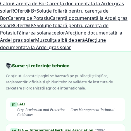
Calciu
Carența de Bor
Carență documentată la Ardei gras
solar
ROfert® B+
Soluție foliară pentru carența de
Bor
Carența de Potasiu
Carență documentată la Ardei gras
solar
ROfert® KS
Soluție foliară pentru carența de
Potasiu
Făinarea solanaceelor
Afecțiune documentată la
Ardei gras solar
Musculița albă de seră
Afecțiune
documentată la Ardei gras solar
📚
Surse și referințe tehnice
Conținutul acestei pagini se bazează pe publicații științifice,
reglementări oficiale și ghiduri tehnice validate de institute de
cercetare și organizații agricole internaționale.
FAO
[
1
]
Crop Production and Protection — Crop Management Technical
Guidelines
IFA — International Fertilizer Association
(
2006
)
[
2
]