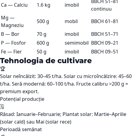
BBCH 51–81
Ca
—
Calciu
1.6 kg
imobil
continuu
Mg
—
500 g
mobil
BBCH 61–81
Magneziu
B
—
Bor
70 g
imobil
BBCH 51–71
P
—
Fosfor
600 g
semimobil
BBCH 09–21
Fe
—
Fier
50 g
imobil
BBCH 09–51
Tehnologia de cultivare
🏆
Solar neîncălzit: 30–45 t/ha. Solar cu microîncălzire: 45–60
t/ha. Seră modernă: 60–100 t/ha. Fructe calibru >200 g =
premium export.
Potențial producție
🗓️
Răsad: Ianuarie–Februarie; Plantat solar: Martie–Aprilie
(solar cald) sau Mai (solar rece)
Perioadă semănat