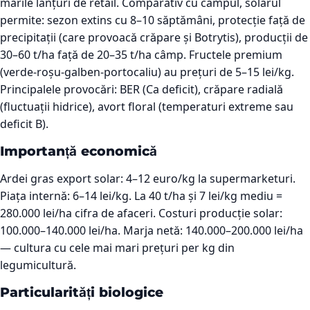
marile lanțuri de retail. Comparativ cu câmpul, solarul
permite: sezon extins cu 8–10 săptămâni, protecție față de
precipitații (care provoacă crăpare și Botrytis), producții de
30–60 t/ha față de 20–35 t/ha câmp. Fructele premium
(verde-roșu-galben-portocaliu) au prețuri de 5–15 lei/kg.
Principalele provocări: BER (Ca deficit), crăpare radială
(fluctuații hidrice), avort floral (temperaturi extreme sau
deficit B).
Importanță economică
Ardei gras export solar: 4–12 euro/kg la supermarketuri.
Piața internă: 6–14 lei/kg. La 40 t/ha și 7 lei/kg mediu =
280.000 lei/ha cifra de afaceri. Costuri producție solar:
100.000–140.000 lei/ha. Marja netă: 140.000–200.000 lei/ha
— cultura cu cele mai mari prețuri per kg din
legumicultură.
Particularități biologice