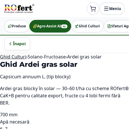
Meniu
Produse
Agro-Assist AI
Ghid Culturi
Sfaturi Ag
AI
Înapoi
Ghid Culturi
›
Solano-Fructoase
›
Ardei gras solar
Ghid
Ardei gras solar
Capsicum annuum L. (tip blocky)
Ardei gras blocky în solar — 30–60 t/ha cu scheme ROfert®
CaK+B pentru calitate export, fructe cu 4 lobi fermi fără
BER.
700 mm
Apă necesară