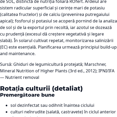
de SOL, distinctă de nutriția foliară ROfert. Ardeiul are
sistem radicular superficial și cerințe mari de potasiu
(calitatea fructelor) și de calciu (prevenirea putregaiului
apical); fosforul și potasiul se acoperă pornind de la analiza
de sol și de la exportul prin recoltă, iar azotul se dozează
cu prudență (excesul dă creștere vegetativă și legare
slabă). În solarul cultivat repetat, monitorizarea salinizării
(EC) este esențială. Planificarea urmează principiul build-up
and maintenance.
Sursă:
Ghiduri de legumicultură protejată; Marschner,
Mineral Nutrition of Higher Plants (3rd ed., 2012); IPNI/IFA
— Nutrient removal
Rotația culturii (detaliat)
Premergătoare bune
sol dezinfectat sau odihnit înaintea ciclului
culturi neînrudite (salată, castravete) în ciclul anterior