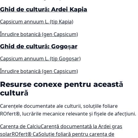
Ghid de cultură: Ardei Kapia
Capsicum annuum L. (tip Kapia)
Înrudire botanică (gen Capsicum)
Ghid de cultură: Gogoșar
Capsicum annuum L. (tip Gogoșar)
Înrudire botanică (gen Capsicum)
Resurse conexe pentru această
cultură
Carențele documentate ale culturii, soluțiile foliare
ROfert®, lucrările mecanice relevante și fișele de afecțiuni.
Carența de Calciu
Carență documentată la Ardei gras
solar
ROfert® Ca
Soluție foliară pentru carența de