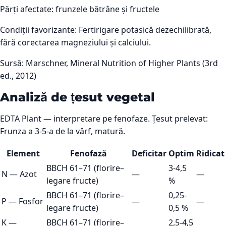
Părți afectate:
frunzele bătrâne și fructele
Condiții favorizante:
Fertirigare potasică dezechilibrată,
fără corectarea magneziului și calciului.
Sursă:
Marschner, Mineral Nutrition of Higher Plants (3rd
ed., 2012)
Analiză de țesut vegetal
EDTA Plant — interpretare pe fenofaze. Țesut prelevat:
Frunza a 3-5-a de la vârf, matură.
Element
Fenofază
Deficitar
Optim
Ridicat
BBCH 61–71 (florire–
3-4,5
N
—
Azot
—
—
legare fructe)
%
BBCH 61–71 (florire–
0,25-
P
—
Fosfor
—
—
legare fructe)
0,5 %
K
—
BBCH 61–71 (florire–
2,5-4,5