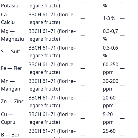
—
—
Potasiu
legare fructe)
%
Ca
—
BBCH 61–71 (florire–
—
1-3 %
—
Calciu
legare fructe)
Mg
—
BBCH 61–71 (florire–
0,3-0,7
—
—
Magneziu
legare fructe)
%
BBCH 61–71 (florire–
0,3-0,6
S
—
Sulf
—
—
legare fructe)
%
BBCH 61–71 (florire–
60-250
Fe
—
Fier
—
—
legare fructe)
ppm
Mn
—
BBCH 61–71 (florire–
30-200
—
—
Mangan
legare fructe)
ppm
BBCH 61–71 (florire–
20-60
Zn
—
Zinc
—
—
legare fructe)
ppm
Cu
—
BBCH 61–71 (florire–
5-20
—
—
Cupru
legare fructe)
ppm
BBCH 61–71 (florire–
25-60
B
—
Bor
—
—