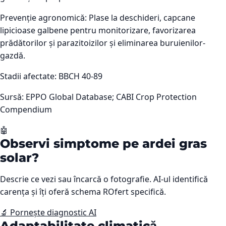
Prevenție agronomică:
Plase la deschideri, capcane
lipicioase galbene pentru monitorizare, favorizarea
prădătorilor și parazitoizilor și eliminarea buruienilor-
gazdă.
Stadii afectate:
BBCH 40-89
Sursă:
EPPO Global Database; CABI Crop Protection
Compendium
🤖
Observi simptome pe
ardei gras
solar
?
Descrie ce vezi sau încarcă o fotografie. AI-ul identifică
carența și îți oferă schema ROfert specifică.
🔬 Pornește diagnostic AI
Adaptabilitate climatică