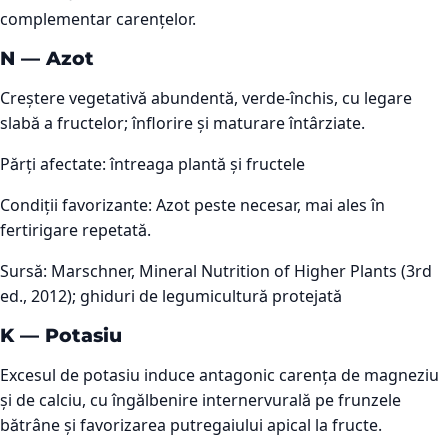
complementar carențelor.
N
—
Azot
Creștere vegetativă abundentă, verde-închis, cu legare
slabă a fructelor; înflorire și maturare întârziate.
Părți afectate:
întreaga plantă și fructele
Condiții favorizante:
Azot peste necesar, mai ales în
fertirigare repetată.
Sursă:
Marschner, Mineral Nutrition of Higher Plants (3rd
ed., 2012); ghiduri de legumicultură protejată
K
—
Potasiu
Excesul de potasiu induce antagonic carența de magneziu
și de calciu, cu îngălbenire internervurală pe frunzele
bătrâne și favorizarea putregaiului apical la fructe.