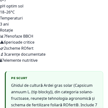
6–7
pH optim sol
18–26°C
Temperaturi
3 ani
Rotație
📊
7
fenofaze BBCH
⚠️
6
perioade critice
🌿
2
scheme ROfert
🔬
3
carențe documentate
🧪
7
elemente nutritive
PE SCURT
Ghidul de cultură Ardei gras solar (Capsicum
annuum L. (tip blocky)), din categoria solano-
fructoase, reunește tehnologia agronomică și
schema de fertilizare foliară ROfert®. Include 7