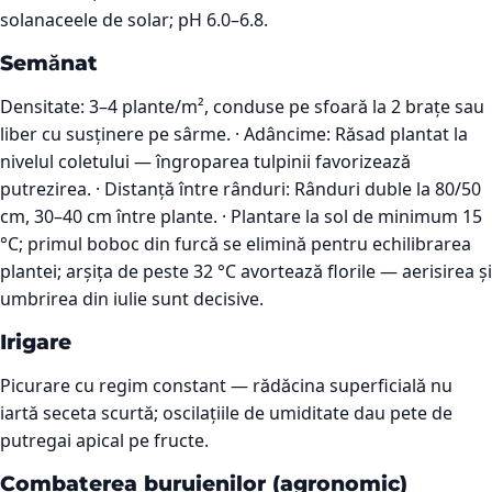
solanaceele de solar; pH 6.0–6.8.
Semănat
Densitate: 3–4 plante/m², conduse pe sfoară la 2 brațe sau
liber cu susținere pe sârme. · Adâncime: Răsad plantat la
nivelul coletului — îngroparea tulpinii favorizează
putrezirea. · Distanță între rânduri: Rânduri duble la 80/50
cm, 30–40 cm între plante. · Plantare la sol de minimum 15
°C; primul boboc din furcă se elimină pentru echilibrarea
plantei; arșița de peste 32 °C avortează florile — aerisirea și
umbrirea din iulie sunt decisive.
Irigare
Picurare cu regim constant — rădăcina superficială nu
iartă seceta scurtă; oscilațiile de umiditate dau pete de
putregai apical pe fructe.
Combaterea buruienilor (agronomic)