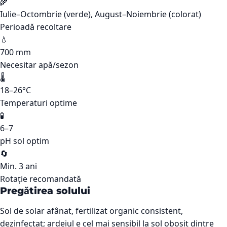
🌾
Iulie–Octombrie (verde), August–Noiembrie (colorat)
Perioadă recoltare
💧
700 mm
Necesitar apă/sezon
🌡️
18–26°C
Temperaturi optime
🧪
6–7
pH sol optim
🔄
Min. 3 ani
Rotație recomandată
Pregătirea solului
Sol de solar afânat, fertilizat organic consistent,
dezinfectat; ardeiul e cel mai sensibil la sol obosit dintre