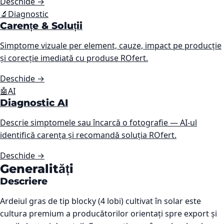
Deschide
→
🔬
Diagnostic
Carențe & Soluții
Simptome vizuale per element, cauze, impact pe producție
și corecție imediată cu produse ROfert.
Deschide
→
🤖
AI
Diagnostic AI
Descrie simptomele sau încarcă o fotografie — AI-ul
identifică carența și recomandă soluția ROfert.
Deschide
→
Generalități
Descriere
Ardeiul gras de tip blocky (4 lobi) cultivat în solar este
cultura premium a producătorilor orientați spre export și