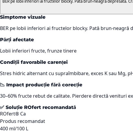
BER pe lobii inferiori ai fructelor blocky. Pată brun-neagră depresată. Cr
Simptome vizuale
BER pe lobii inferiori ai fructelor blocky. Pată brun-neagră 
Părți afectate
Lobii inferiori fructe, frunze tinere
Condiții favorabile carenței
Stres hidric alternant cu supraîmbibare, exces K sau Mg, p
📉 Impact producție fără corecție
30–60% fructe rebut de calitate. Pierdere directă venituri e
✅ Soluție ROfert recomandată
ROfert® Ca
Produs recomandat
400 ml/100 L