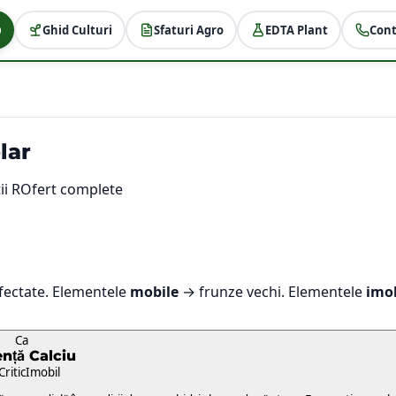
Ghid Culturi
Sfaturi Agro
EDTA Plant
Cont
lar
ii ROfert complete
fectate. Elementele
mobile
→ frunze vechi. Elementele
imo
Ca
ență
Calciu
Critic
Imobil