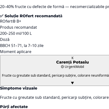
20–40% fructe cu defecte de formă — necomercializabile 
✅ Soluție ROfert recomandată
ROfert® B+
Produs recomandat
200–250 ml/100 L
Doză
BBCH 51–71, la 7–10 zile
Moment aplicare
K
Carență
Potasiu
🟡 Urgent
Mobil
Fructe cu greutate sub standard, pericarp subțire, colorare neuniformă. 
▼
Simptome vizuale
Fructe cu greutate sub standard, pericarp subțire, colorare
Părți afectate