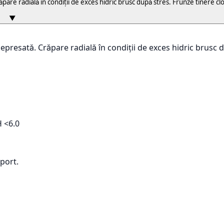
ăpare radială în condiții de exces hidric brusc după stres. Frunze tinere clo
▼
depresată. Crăpare radială în condiții de exces hidric brusc d
H <6.0
xport.