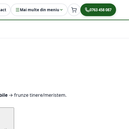
act
Mai multe din meniu
0763 458 087
bile
→ frunze tinere/meristem.