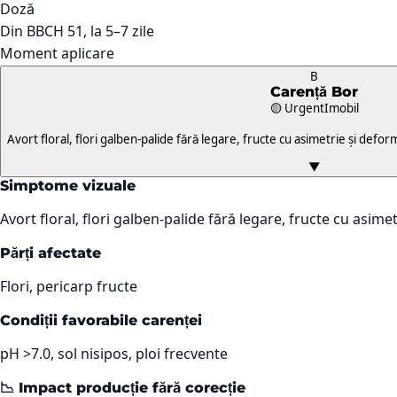
Doză
Din BBCH 51, la 5–7 zile
Moment aplicare
B
Carență
Bor
🟡 Urgent
Imobil
Avort floral, flori galben-palide fără legare, fructe cu asimetrie și defor
▼
Simptome vizuale
Avort floral, flori galben-palide fără legare, fructe cu asime
Părți afectate
Flori, pericarp fructe
Condiții favorabile carenței
pH >7.0, sol nisipos, ploi frecvente
📉 Impact producție fără corecție