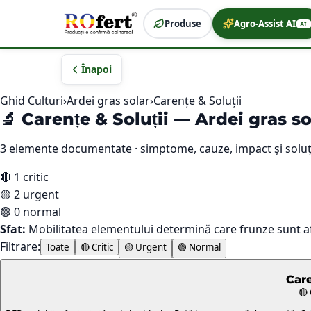
Produse
Agro-Assist AI
AI
Înapoi
Ghid Culturi
›
Ardei gras solar
›
Carențe & Soluții
🔬 Carențe & Soluții —
Ardei gras so
3
elemente documentate · simptome, cauze, impact și soluț
🔴
1
critic
🟡
2
urgent
🟢
0
normal
Sfat:
Mobilitatea elementului determină care frunze sunt a
Filtrare:
Toate
🔴 Critic
🟡 Urgent
🟢 Normal
Car
🔴 