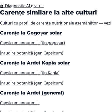
🤖 Diagnostic AI gratuit
Carențe similare la alte culturi
Culturi cu profil de carențe nutriționale asemănător — vezi 
Carențe la Gogoșar solar
Capsicum annuum L. (tip gogoșar)
Înrudire botanică (gen Capsicum)
Carențe la Ardei Kapia solar
Capsicum annuum L. (tip Kapia)
Înrudire botanică (gen Capsicum)
Carențe la Ardei (general)
Capsicum annuum L.