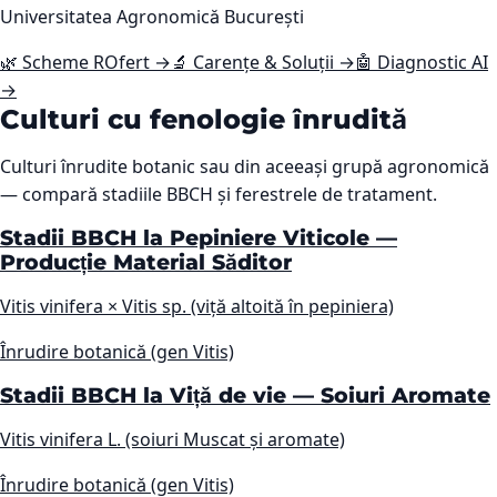
Universitatea Agronomică București
🌿 Scheme ROfert →
🔬 Carențe & Soluții →
🤖 Diagnostic AI
→
Culturi cu fenologie înrudită
Culturi înrudite botanic sau din aceeași grupă agronomică
— compară stadiile BBCH și ferestrele de tratament.
Stadii BBCH la Pepiniere Viticole —
Producție Material Săditor
Vitis vinifera × Vitis sp. (viță altoită în pepiniera)
Înrudire botanică (gen Vitis)
Stadii BBCH la Viță de vie — Soiuri Aromate
Vitis vinifera L. (soiuri Muscat și aromate)
Înrudire botanică (gen Vitis)