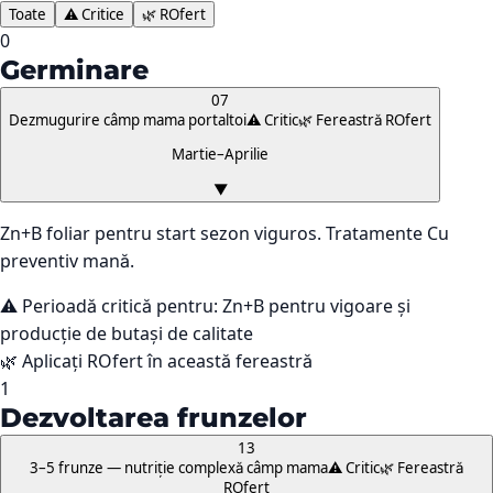
Toate
⚠️ Critice
🌿 ROfert
0
Germinare
07
Dezmugurire câmp mama portaltoi
⚠️ Critic
🌿 Fereastră ROfert
Martie–Aprilie
▼
Zn+B foliar pentru start sezon viguros. Tratamente Cu
preventiv mană.
⚠️ Perioadă critică pentru:
Zn+B pentru vigoare și
producție de butași de calitate
🌿 Aplicați ROfert în această fereastră
1
Dezvoltarea frunzelor
13
3–5 frunze — nutriție complexă câmp mama
⚠️ Critic
🌿 Fereastră
ROfert