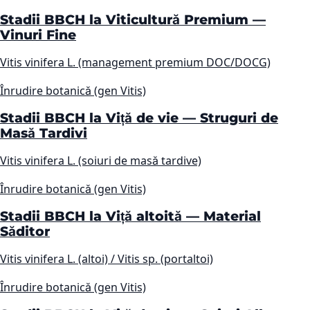
Stadii BBCH la Viticultură Premium —
Vinuri Fine
Vitis vinifera L. (management premium DOC/DOCG)
Înrudire botanică (gen Vitis)
Stadii BBCH la Viță de vie — Struguri de
Masă Tardivi
Vitis vinifera L. (soiuri de masă tardive)
Înrudire botanică (gen Vitis)
Stadii BBCH la Viță altoită — Material
Săditor
Vitis vinifera L. (altoi) / Vitis sp. (portaltoi)
Înrudire botanică (gen Vitis)