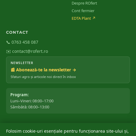
Despre ROfert
Cont fermier
EDTA Plant
↗
CONTACT
📞 0763 458 087
✉️ contact@rofert.ro
NEWSLETTER
📰 Abonează-te la newsletter →
Sfaturi agro și articole noi direct în inbox
Program:
Luni–Vineri: 08:00–17:00
Sâmbătă: 08:00–13:00
Folosim cookie-uri esențiale pentru funcționarea site-ului și,
©
2026
ROfert România SRL.
Toate drepturile rezervate.