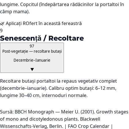
lungime. Copcitul (îndepărtarea rădăcinilor la portaltoi în
câmp mama).
🌿 Aplicați ROfert în această fereastră
9
Senescență / Recoltare
97
Post-vegetație — recoltare butași
Decembrie–Ianuarie
▼
Recoltare butași portaltoi la repaus vegetativ complet
(decembrie–ianuarie). Calibru optim butași: 6–12 mm,
lungime 30–40 cm, internoduri normale.
Sursă: BBCH Monograph — Meier U. (2001). Growth stages
of mono and dicotyledonous plants. Blackwell
Wissenschafts-Verlag, Berlin. | FAO Crop Calendar |