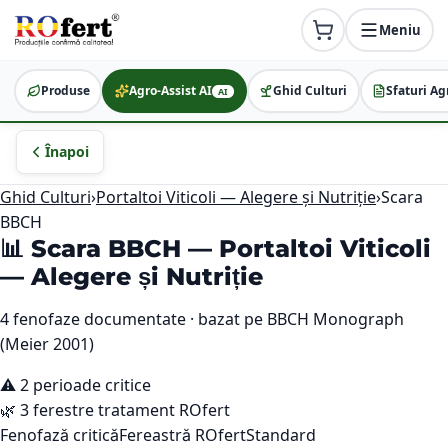
Meniu
Produse
Agro-Assist AI
Ghid Culturi
Sfaturi Ag
AI
Înapoi
Ghid Culturi
›
Portaltoi Viticoli — Alegere și Nutriție
›
Scara
BBCH
📊 Scara BBCH —
Portaltoi Viticoli
— Alegere și Nutriție
4
fenofaze documentate · bazat pe BBCH Monograph
(Meier 2001)
⚠️
2
perioade critice
🌿
3
ferestre tratament ROfert
Fenofază critică
Fereastră ROfert
Standard