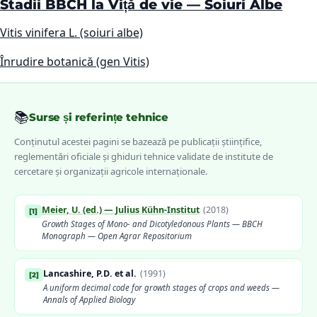
Stadii BBCH la Viță de vie — Soiuri Albe
Vitis vinifera L. (soiuri albe)
Înrudire botanică (gen Vitis)
📚
Surse și referințe tehnice
Conținutul acestei pagini se bazează pe publicații științifice,
reglementări oficiale și ghiduri tehnice validate de institute de
cercetare și organizații agricole internaționale.
Meier, U. (ed.) — Julius Kühn-Institut
(
2018
)
[
1
]
Growth Stages of Mono- and Dicotyledonous Plants — BBCH
Monograph — Open Agrar Repositorium
Lancashire, P.D. et al.
(
1991
)
[
2
]
A uniform decimal code for growth stages of crops and weeds —
Annals of Applied Biology