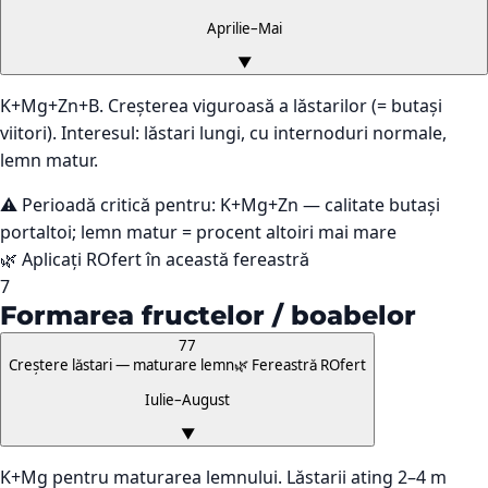
Aprilie–Mai
▼
K+Mg+Zn+B. Creșterea viguroasă a lăstarilor (= butași
viitori). Interesul: lăstari lungi, cu internoduri normale,
lemn matur.
⚠️ Perioadă critică pentru:
K+Mg+Zn — calitate butași
portaltoi; lemn matur = procent altoiri mai mare
🌿 Aplicați ROfert în această fereastră
7
Formarea fructelor / boabelor
77
Creștere lăstari — maturare lemn
🌿 Fereastră ROfert
Iulie–August
▼
K+Mg pentru maturarea lemnului. Lăstarii ating 2–4 m