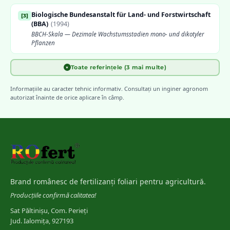
Biologische Bundesanstalt für Land- und Forstwirtschaft
[
3
]
(BBA)
(
1994
)
BBCH-Skala — Dezimale Wachstumsstadien mono- und dikotyler
Pflanzen
Toate referințele (3 mai multe)
▼
Weber, E. & Bleiholder, H.
(
1990
)
[
4
]
Erläuterungen zu den BBCH-Dezimal-Codes — Gesunde Pflanzen
Informațiile au caracter tehnic informativ. Consultați un inginer agronom
autorizat înainte de orice aplicare în câmp.
EPPO — European and Mediterranean Plant Protection
[
5
]
Organization
Guidelines on Good Plant Protection Practice — Phenological
development stages
INCDA Fundulea
[
6
]
Stadii de vegetație și ferestre de tratament la principalele culturi
Brand românesc de fertilizanți foliari pentru agricultură.
din România
Producțiile confirmă calitatea!
Sat Păltinișu, Com. Perieți
Jud. Ialomița, 927193