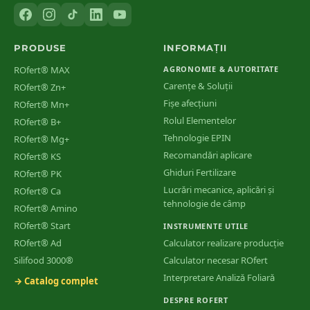
PRODUSE
INFORMAȚII
ROfert® MAX
AGRONOMIE & AUTORITATE
Carențe & Soluții
ROfert® Zn+
Fișe afecțiuni
ROfert® Mn+
Rolul Elementelor
ROfert® B+
Tehnologie EPIN
ROfert® Mg+
Recomandări aplicare
ROfert® KS
Ghiduri Fertilizare
ROfert® PK
Lucrări mecanice, aplicări și
ROfert® Ca
tehnologie de câmp
ROfert® Amino
ROfert® Start
INSTRUMENTE UTILE
ROfert® Ad
Calculator realizare producție
Silifood 3000®
Calculator necesar ROfert
Interpretare Analiză Foliară
→ Catalog complet
DESPRE ROFERT