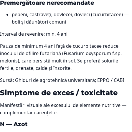
Premergătoare nerecomandate
pepeni, castraveți, dovlecei, dovleci (cucurbitacee) —
boli și dăunători comuni
Interval de revenire: min.
4
ani
Pauza de minimum 4 ani față de cucurbitacee reduce
inoculul de ofilire fuzariană (Fusarium oxysporum f.sp.
melonis), care persistă mult în sol. Se preferă solurile
fertile, drenate, calde și însorite.
Sursă:
Ghiduri de agrotehnică universitară; EPPO / CABI
Simptome de exces / toxicitate
Manifestări vizuale ale excesului de elemente nutritive —
complementar carențelor.
N
—
Azot