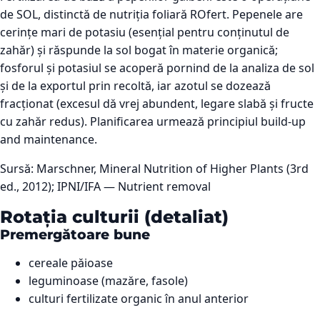
de SOL, distinctă de nutriția foliară ROfert. Pepenele are
cerințe mari de potasiu (esențial pentru conținutul de
zahăr) și răspunde la sol bogat în materie organică;
fosforul și potasiul se acoperă pornind de la analiza de sol
și de la exportul prin recoltă, iar azotul se dozează
fracționat (excesul dă vrej abundent, legare slabă și fructe
cu zahăr redus). Planificarea urmează principiul build-up
and maintenance.
Sursă:
Marschner, Mineral Nutrition of Higher Plants (3rd
ed., 2012); IPNI/IFA — Nutrient removal
Rotația culturii (detaliat)
Premergătoare bune
cereale păioase
leguminoase (mazăre, fasole)
culturi fertilizate organic în anul anterior