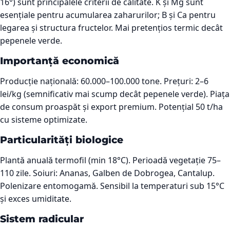
16°) sunt principalele criterii de calitate. K și Mg sunt
esențiale pentru acumularea zaharurilor; B și Ca pentru
legarea și structura fructelor. Mai pretențios termic decât
pepenele verde.
Importanță economică
Producție națională: 60.000–100.000 tone. Prețuri: 2–6
lei/kg (semnificativ mai scump decât pepenele verde). Piața
de consum proaspăt și export premium. Potențial 50 t/ha
cu sisteme optimizate.
Particularități biologice
Plantă anuală termofil (min 18°C). Perioadă vegetație 75–
110 zile. Soiuri: Ananas, Galben de Dobrogea, Cantalup.
Polenizare entomogamă. Sensibil la temperaturi sub 15°C
și exces umiditate.
Sistem radicular