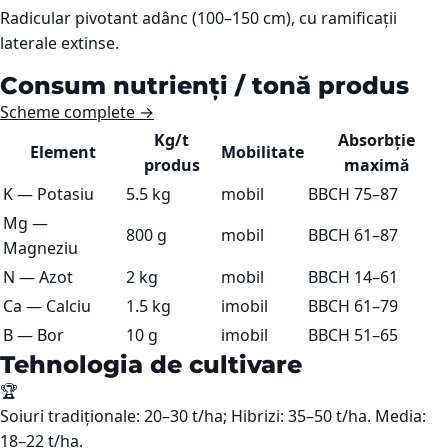
Radicular pivotant adânc (100–150 cm), cu ramificații
laterale extinse.
Consum nutrienți / tonă produs
Scheme complete →
Kg/t
Absorbție
Element
Mobilitate
produs
maximă
K
—
Potasiu
5.5 kg
mobil
BBCH 75–87
Mg
—
800 g
mobil
BBCH 61–87
Magneziu
N
—
Azot
2 kg
mobil
BBCH 14–61
Ca
—
Calciu
1.5 kg
imobil
BBCH 61–79
B
—
Bor
10 g
imobil
BBCH 51–65
Tehnologia de cultivare
🏆
Soiuri tradiționale: 20–30 t/ha; Hibrizi: 35–50 t/ha. Media:
18–22 t/ha.