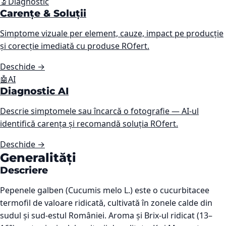
🔬
Diagnostic
Carențe & Soluții
Simptome vizuale per element, cauze, impact pe producție
și corecție imediată cu produse ROfert.
Deschide
→
🤖
AI
Diagnostic AI
Descrie simptomele sau încarcă o fotografie — AI-ul
identifică carența și recomandă soluția ROfert.
Deschide
→
Generalități
Descriere
Pepenele galben (Cucumis melo L.) este o cucurbitacee
termofil de valoare ridicată, cultivată în zonele calde din
sudul și sud-estul României. Aroma și Brix-ul ridicat (13–