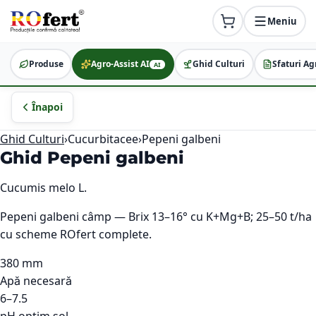
Meniu
Produse
Agro-Assist AI
Ghid Culturi
Sfaturi Ag
AI
Înapoi
Ghid Culturi
›
Cucurbitacee
›
Pepeni galbeni
Ghid
Pepeni galbeni
Cucumis melo L.
Pepeni galbeni câmp — Brix 13–16° cu K+Mg+B; 25–50 t/ha
cu scheme ROfert complete.
380 mm
Apă necesară
6–7.5