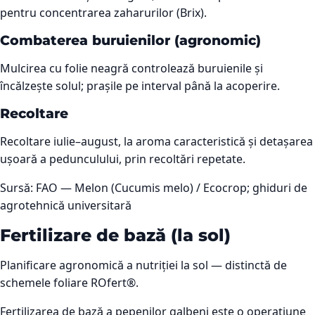
pentru concentrarea zaharurilor (Brix).
Combaterea buruienilor (agronomic)
Mulcirea cu folie neagră controlează buruienile și
încălzește solul; prașile pe interval până la acoperire.
Recoltare
Recoltare iulie–august, la aroma caracteristică și detașarea
ușoară a pedunculului, prin recoltări repetate.
Sursă:
FAO — Melon (Cucumis melo) / Ecocrop; ghiduri de
agrotehnică universitară
Fertilizare de bază (la sol)
Planificare agronomică a nutriției la sol — distinctă de
schemele foliare ROfert®.
Fertilizarea de bază a pepenilor galbeni este o operațiune