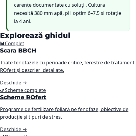
carențe documentate cu soluții. Cultura
necesită 380 mm apă, pH optim 6–7.5 și rotație
la 4 ani.
Explorează ghidul
📊
Complet
Scara BBCH
Toate fenofazele cu perioade critice, ferestre de tratament
ROfert și descrieri detaliate.
Deschide
→
🌿
Scheme complete
Scheme ROfert
Programe de fertilizare foliară pe fenofaze, obiective de
producție și tipuri de stres.
Deschide
→