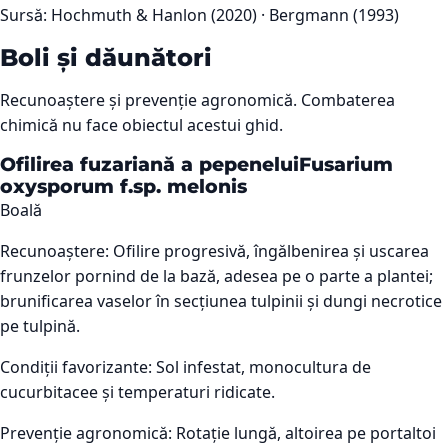
Sursă:
Hochmuth & Hanlon (2020) · Bergmann (1993)
Boli și dăunători
Recunoaștere și prevenție agronomică. Combaterea
chimică nu face obiectul acestui ghid.
Ofilirea fuzariană a pepenelui
Fusarium
oxysporum f.sp. melonis
Boală
Recunoaștere:
Ofilire progresivă, îngălbenirea și uscarea
frunzelor pornind de la bază, adesea pe o parte a plantei;
brunificarea vaselor în secțiunea tulpinii și dungi necrotice
pe tulpină.
Condiții favorizante:
Sol infestat, monocultura de
cucurbitacee și temperaturi ridicate.
Prevenție agronomică:
Rotație lungă, altoirea pe portaltoi