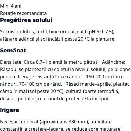
Min. 4 ani
Rotație recomandată
Pregătirea solului
Sol nisipo-lutos, fertil, bine drenat, cald (pH 6.0–7.5);
afânare adâncă și sol încălzit peste 20 °C la plantare.
Semănat
Densitate: Circa 0.7–1 plantă la metru pătrat. · Adâncime:
Răsadul se plantează cu coletul la nivelul solului, pe biloane
pentru drenaj. · Distanță între rânduri: 150–200 cm între
rânduri, 70–100 cm pe rând. · Răsad martie–aprilie, plantat
câmp în mai (sol peste 20 °C); cultură foarte termofilă,
deseori pe folie și cu tunel de protecție la început.
Irigare
Necesar moderat (aproximativ 380 mm); umiditate
constantă la creștere–legare, se reduce spre maturare