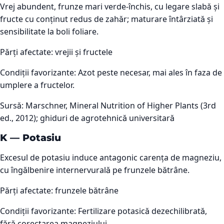
Vrej abundent, frunze mari verde-închis, cu legare slabă și
fructe cu conținut redus de zahăr; maturare întârziată și
sensibilitate la boli foliare.
Părți afectate:
vrejii și fructele
Condiții favorizante:
Azot peste necesar, mai ales în faza de
umplere a fructelor.
Sursă:
Marschner, Mineral Nutrition of Higher Plants (3rd
ed., 2012); ghiduri de agrotehnică universitară
K
—
Potasiu
Excesul de potasiu induce antagonic carența de magneziu,
cu îngălbenire internervurală pe frunzele bătrâne.
Părți afectate:
frunzele bătrâne
Condiții favorizante:
Fertilizare potasică dezechilibrată,
fără corectarea magneziului.