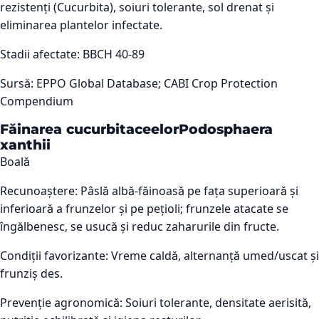
rezistenți (Cucurbita), soiuri tolerante, sol drenat și
eliminarea plantelor infectate.
Stadii afectate:
BBCH 40-89
Sursă:
EPPO Global Database; CABI Crop Protection
Compendium
Făinarea cucurbitaceelor
Podosphaera
xanthii
Boală
Recunoaștere:
Pâslă albă-făinoasă pe fața superioară și
inferioară a frunzelor și pe pețioli; frunzele atacate se
îngălbenesc, se usucă și reduc zaharurile din fructe.
Condiții favorizante:
Vreme caldă, alternanță umed/uscat și
frunziș des.
Prevenție agronomică:
Soiuri tolerante, densitate aerisită,