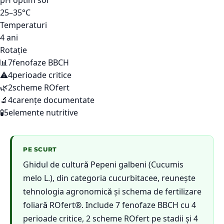
pH optim sol
25–35°C
Temperaturi
4 ani
Rotație
📊
7
fenofaze BBCH
⚠️
4
perioade critice
🌿
2
scheme ROfert
🔬
4
carențe documentate
🧪
5
elemente nutritive
PE SCURT
Ghidul de cultură Pepeni galbeni (Cucumis
melo L.), din categoria cucurbitacee, reunește
tehnologia agronomică și schema de fertilizare
foliară ROfert®. Include 7 fenofaze BBCH cu 4
perioade critice, 2 scheme ROfert pe stadii și 4