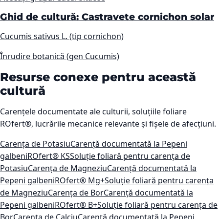
Ghid de cultură: Castravete cornichon solar
Cucumis sativus L. (tip cornichon)
Înrudire botanică (gen Cucumis)
Resurse conexe pentru această
cultură
Carențele documentate ale culturii, soluțiile foliare
ROfert®, lucrările mecanice relevante și fișele de afecțiuni.
Carența de Potasiu
Carență documentată la Pepeni
galbeni
ROfert® KS
Soluție foliară pentru carența de
Potasiu
Carența de Magneziu
Carență documentată la
Pepeni galbeni
ROfert® Mg+
Soluție foliară pentru carența
de Magneziu
Carența de Bor
Carență documentată la
Pepeni galbeni
ROfert® B+
Soluție foliară pentru carența de
Bor
Carența de Calciu
Carență documentată la Pepeni