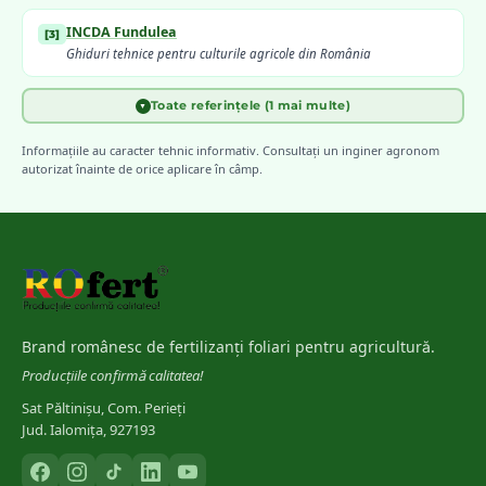
INCDA Fundulea
[
3
]
Ghiduri tehnice pentru culturile agricole din România
Toate referințele (1 mai multe)
▼
Meier, U. (ed.) — Julius Kühn-Institut
(
2018
)
[
4
]
BBCH Monograph — Growth Stages of Major Agricultural Crops
Informațiile au caracter tehnic informativ. Consultați un inginer agronom
autorizat înainte de orice aplicare în câmp.
Brand românesc de fertilizanți foliari pentru agricultură.
Producțiile confirmă calitatea!
Sat Păltinișu, Com. Perieți
Jud. Ialomița, 927193