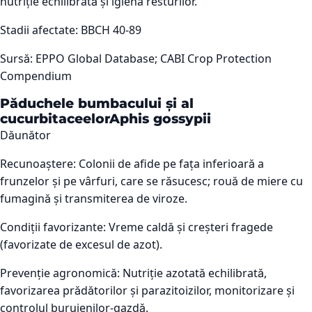
nutriție echilibrată și igiena resturilor.
Stadii afectate:
BBCH 40-89
Sursă:
EPPO Global Database; CABI Crop Protection
Compendium
Păduchele bumbacului și al
cucurbitaceelor
Aphis gossypii
Dăunător
Recunoaștere:
Colonii de afide pe fața inferioară a
frunzelor și pe vârfuri, care se răsucesc; rouă de miere cu
fumagină și transmiterea de viroze.
Condiții favorizante:
Vreme caldă și creșteri fragede
(favorizate de excesul de azot).
Prevenție agronomică:
Nutriție azotată echilibrată,
favorizarea prădătorilor și parazitoizilor, monitorizare și
controlul buruienilor-gazdă.