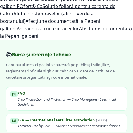
galbeni
ROfert® Ca
Soluție foliară pentru carența de
Calciu
Afidul bostănoaselor (afidul verde al
bostanului)
Afecțiune documentată la Pepeni
galbeni
Antracnoza cucurbitaceelor
Afecțiune documentată
la Pepeni galbeni
📚
Surse și referințe tehnice
Conținutul acestei pagini se bazează pe publicații științifice,
reglementări oficiale și ghiduri tehnice validate de institute de
cercetare și organizații agricole internaționale.
FAO
[
1
]
Crop Production and Protection — Crop Management Technical
Guidelines
IFA — International Fertilizer Association
(
2006
)
[
2
]
Fertilizer Use by Crop — Nutrient Management Recommendations