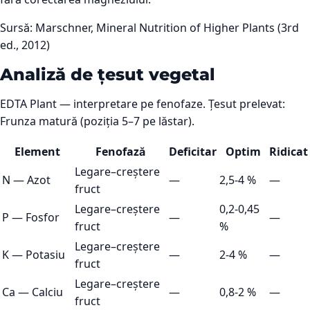
Sursă:
Marschner, Mineral Nutrition of Higher Plants (3rd
ed., 2012)
Analiză de țesut vegetal
EDTA Plant — interpretare pe fenofaze. Țesut prelevat:
Frunza matură (poziția 5–7 pe lăstar).
Element
Fenofază
Deficitar
Optim
Ridicat
Legare–creștere
N
—
Azot
—
2,5-4 %
—
fruct
Legare–creștere
0,2-0,45
P
—
Fosfor
—
—
fruct
%
Legare–creștere
K
—
Potasiu
—
2-4 %
—
fruct
Legare–creștere
Ca
—
Calciu
—
0,8-2 %
—
fruct