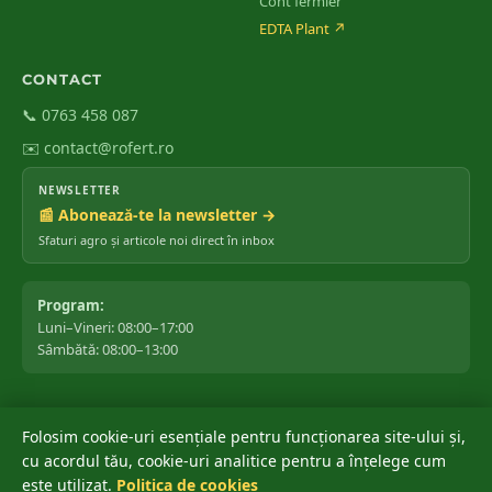
Cont fermier
EDTA Plant
↗
CONTACT
📞 0763 458 087
✉️ contact@rofert.ro
NEWSLETTER
📰 Abonează-te la newsletter →
Sfaturi agro și articole noi direct în inbox
Program:
Luni–Vineri: 08:00–17:00
Sâmbătă: 08:00–13:00
Folosim cookie-uri esențiale pentru funcționarea site-ului și,
©
2026
ROfert România SRL.
Toate drepturile rezervate.
cu acordul tău, cookie-uri analitice pentru a înțelege cum
Marca ROfert® este înregistrată oficial la OSIM ✔ · Depusă: 04 iunie
este utilizat.
Politica de cookies
®