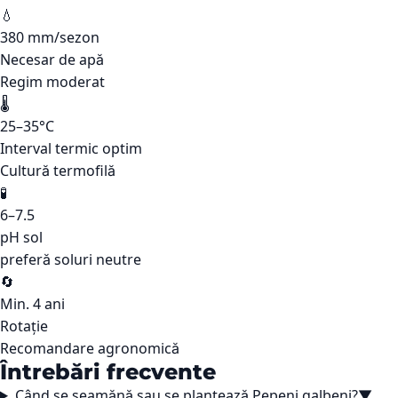
💧
380 mm/sezon
Necesar de apă
Regim moderat
🌡️
25–35°C
Interval termic optim
Cultură termofilă
🧪
6–7.5
pH sol
preferă soluri neutre
🔄
Min. 4 ani
Rotație
Recomandare agronomică
Întrebări frecvente
Când se seamănă sau se plantează Pepeni galbeni?
▼