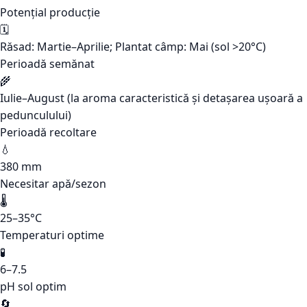
Potențial producție
🗓️
Răsad: Martie–Aprilie; Plantat câmp: Mai (sol >20°C)
Perioadă semănat
🌾
Iulie–August (la aroma caracteristică și detașarea ușoară a
pedunculului)
Perioadă recoltare
💧
380 mm
Necesitar apă/sezon
🌡️
25–35°C
Temperaturi optime
🧪
6–7.5
pH sol optim
🔄