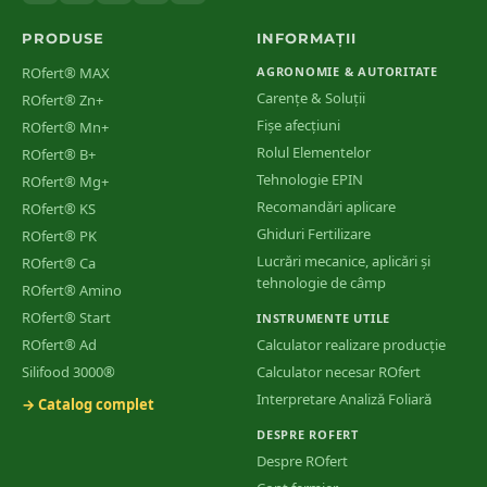
PRODUSE
INFORMAȚII
ROfert® MAX
AGRONOMIE & AUTORITATE
Carențe & Soluții
ROfert® Zn+
Fișe afecțiuni
ROfert® Mn+
Rolul Elementelor
ROfert® B+
Tehnologie EPIN
ROfert® Mg+
Recomandări aplicare
ROfert® KS
Ghiduri Fertilizare
ROfert® PK
Lucrări mecanice, aplicări și
ROfert® Ca
tehnologie de câmp
ROfert® Amino
ROfert® Start
INSTRUMENTE UTILE
ROfert® Ad
Calculator realizare producție
Silifood 3000®
Calculator necesar ROfert
Interpretare Analiză Foliară
→ Catalog complet
DESPRE ROFERT
Despre ROfert