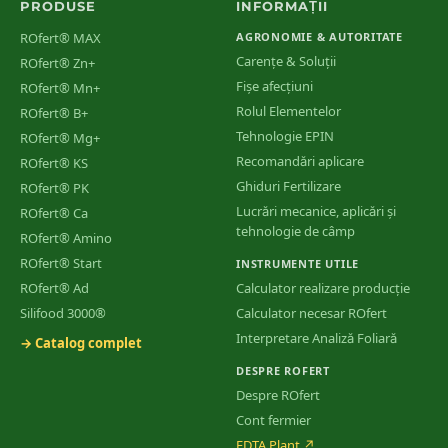
PRODUSE
INFORMAȚII
ROfert® MAX
AGRONOMIE & AUTORITATE
Carențe & Soluții
ROfert® Zn+
Fișe afecțiuni
ROfert® Mn+
Rolul Elementelor
ROfert® B+
Tehnologie EPIN
ROfert® Mg+
Recomandări aplicare
ROfert® KS
Ghiduri Fertilizare
ROfert® PK
Lucrări mecanice, aplicări și
ROfert® Ca
tehnologie de câmp
ROfert® Amino
ROfert® Start
INSTRUMENTE UTILE
ROfert® Ad
Calculator realizare producție
Silifood 3000®
Calculator necesar ROfert
Interpretare Analiză Foliară
→ Catalog complet
DESPRE ROFERT
Despre ROfert
Cont fermier
EDTA Plant
↗