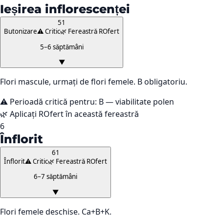
Ieșirea inflorescenței
51
Butonizare
⚠️ Critic
🌿 Fereastră ROfert
5–6 săptămâni
▼
Flori mascule, urmați de flori femele. B obligatoriu.
⚠️ Perioadă critică pentru:
B — viabilitate polen
🌿 Aplicați ROfert în această fereastră
6
Înflorit
61
Înflorit
⚠️ Critic
🌿 Fereastră ROfert
6–7 săptămâni
▼
Flori femele deschise. Ca+B+K.