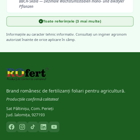
BBCH-Skala — Dezimale Wachstumsstadien mono- und dikotyler
Pflanzen
Toate referințele (3 mai multe)
▼
Weber, E. & Bleiholder, H.
(
1990
)
[
4
]
Erläuterungen zu den BBCH-Dezimal-Codes — Gesunde Pflanzen
Informațiile au caracter tehnic informativ. Consultați un inginer agronom
autorizat înainte de orice aplicare în câmp.
EPPO — European and Mediterranean Plant Protection
[
5
]
Organization
Guidelines on Good Plant Protection Practice — Phenological
development stages
INCDA Fundulea
[
6
]
Stadii de vegetație și ferestre de tratament la principalele culturi
Brand românesc de fertilizanți foliari pentru agricultură.
din România
Producțiile confirmă calitatea!
Sat Păltinișu, Com. Perieți
Jud. Ialomița, 927193