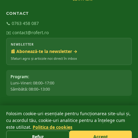
CONTACT
📞 0763 458 087
✉️ contact@rofert.ro
NEWSLETTER
📰 Abonează-te la newsletter →
Sfaturi agro și articole noi direct în inbox
Program:
Luni–Vineri: 08:00–17:00
Sâmbătă: 08:00–13:00
Folosim cookie-uri esențiale pentru funcționarea site-ului și,
©
2026
ROfert România SRL.
Toate drepturile rezervate.
cu acordul tău, cookie-uri analitice pentru a înțelege cum
Marca ROfert® este înregistrată oficial la OSIM ✔ · Depusă: 04 iunie
este utilizat.
Politica de cookies
®
2018 · Acordată: 20 noiembrie 2018 · Stare: Înregistrată
Refuz
Accept
Politica de confidențialitate
Termeni și condiții
Cookies