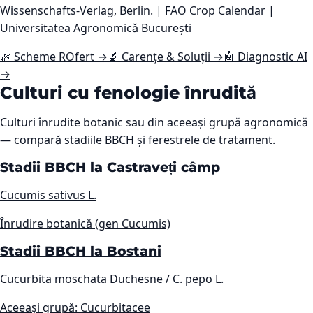
Wissenschafts-Verlag, Berlin. | FAO Crop Calendar |
Universitatea Agronomică București
🌿 Scheme ROfert →
🔬 Carențe & Soluții →
🤖 Diagnostic AI
→
Culturi cu fenologie înrudită
Culturi înrudite botanic sau din aceeași grupă agronomică
— compară stadiile BBCH și ferestrele de tratament.
Stadii BBCH la Castraveți câmp
Cucumis sativus L.
Înrudire botanică (gen Cucumis)
Stadii BBCH la Bostani
Cucurbita moschata Duchesne / C. pepo L.
Aceeași grupă: Cucurbitacee