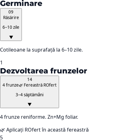
Germinare
09
Răsărire
6–10 zile
▼
Cotileoane la suprafață la 6–10 zile.
1
Dezvoltarea frunzelor
14
4 frunze
🌿 Fereastră ROfert
3–4 săptămâni
▼
4 frunze reniforme. Zn+Mg foliar.
🌿 Aplicați ROfert în această fereastră
5