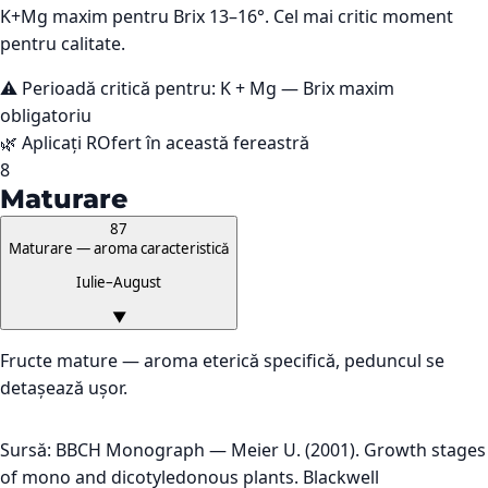
K+Mg maxim pentru Brix 13–16°. Cel mai critic moment
pentru calitate.
⚠️ Perioadă critică pentru:
K + Mg — Brix maxim
obligatoriu
🌿 Aplicați ROfert în această fereastră
8
Maturare
87
Maturare — aroma caracteristică
Iulie–August
▼
Fructe mature — aroma eterică specifică, peduncul se
detașează ușor.
Sursă: BBCH Monograph — Meier U. (2001). Growth stages
of mono and dicotyledonous plants. Blackwell