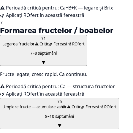
⚠️ Perioadă critică pentru:
Ca+B+K — legare și Brix
🌿 Aplicați ROfert în această fereastră
7
Formarea fructelor / boabelor
71
Legarea fructelor
⚠️ Critic
🌿 Fereastră ROfert
7–8 săptămâni
▼
Fructe legate, cresc rapid. Ca continuu.
⚠️ Perioadă critică pentru:
Ca — structura fructelor
🌿 Aplicați ROfert în această fereastră
75
Umplere fructe — acumulare zahăr
⚠️ Critic
🌿 Fereastră ROfert
8–10 săptămâni
▼