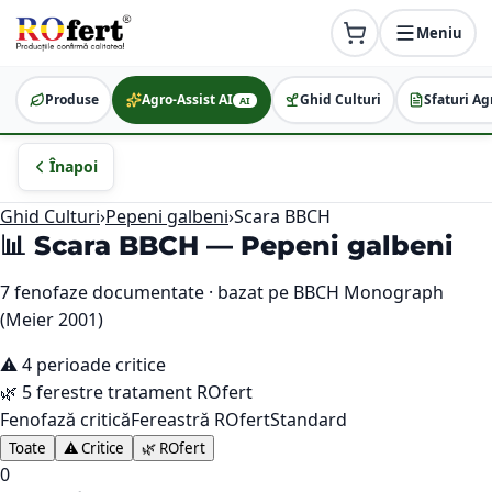
Meniu
Produse
Agro-Assist AI
Ghid Culturi
Sfaturi Ag
AI
Înapoi
Ghid Culturi
›
Pepeni galbeni
›
Scara BBCH
📊 Scara BBCH —
Pepeni galbeni
7
fenofaze documentate · bazat pe BBCH Monograph
(Meier 2001)
⚠️
4
perioade critice
🌿
5
ferestre tratament ROfert
Fenofază critică
Fereastră ROfert
Standard
Toate
⚠️ Critice
🌿 ROfert
0