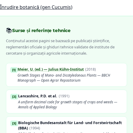
Înrudire botanică (gen Cucumis)
📚
Surse și referințe tehnice
Conținutul acestei pagini se bazează pe publicații științifice,
reglementări oficiale și ghiduri tehnice validate de institute de
cercetare și organizații agricole internaționale.
Meier, U. (ed.) — Julius Kühn-Institut
(
2018
)
[
1
]
Growth Stages of Mono- and Dicotyledonous Plants — BBCH
Monograph — Open Agrar Repositorium
Lancashire, P.D. et al.
(
1991
)
[
2
]
A uniform decimal code for growth stages of crops and weeds —
Annals of Applied Biology
Biologische Bundesanstalt für Land- und Forstwirtschaft
[
3
]
(BBA)
(
1994
)