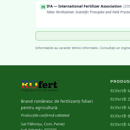
IFA — International Fertilizer Association
(
20
[
1
]
Foliar Fertilization: Scientific Principles and Field Practi
FAO
(
2006
)
[
4
]
Plant Nutrition for Food Security: A Guide for Integrat
Informațiile au caracter tehnic informativ. Consultați un ingin
Nutrient Management
PRODUS
ROfert® 
ROfert® 
Brand românesc de fertilizanți foliari
pentru agricultură.
ROfert® 
Producțiile confirmă calitatea!
ROfert® 
Sat Păltinișu, Com. Perieți
ROfert® 
Jud. Ialomița, 927193