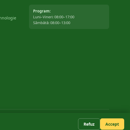
Program:
Luni–Vineri: 08:00–17:00
ehnologie
Sâmbătă: 08:00–13:00
Politica de confidențialitate
Termeni și condiții
Cookies
Refuz
Accept