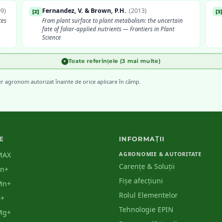
09
)
Fernandez, V. & Brown, P.H.
(
2013
)
[
2
]
[
3
ces
From plant surface to plant metabolism: the uncertain
fate of foliar-applied nutrients — Frontiers in Plant
Science
Toate referințele (3 mai multe)
▼
INCDA Fundulea
[
5
]
[
6
ed
Scheme de fertilizare foliară pentru principalele culturi
er agronom autorizat înainte de orice aplicare în câmp.
agricole din România
E
INFORMAȚII
MAX
AGRONOMIE & AUTORITATE
Carențe & Soluții
Zn+
Fișe afecțiuni
Mn+
Rolul Elementelor
B+
Tehnologie EPIN
Mg+