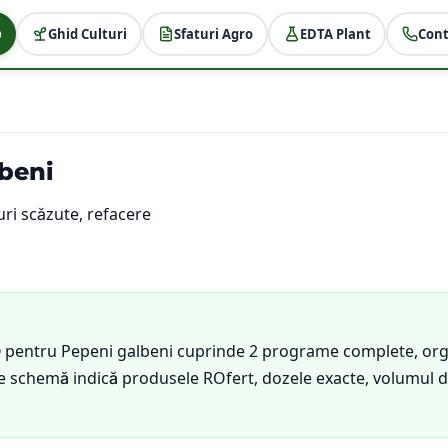
Ghid Culturi
Sfaturi Agro
EDTA Plant
Cont
beni
ri scăzute, refacere
® pentru Pepeni galbeni cuprinde 2 programe complete, orga
care schemă indică produsele ROfert, dozele exacte, volumul 