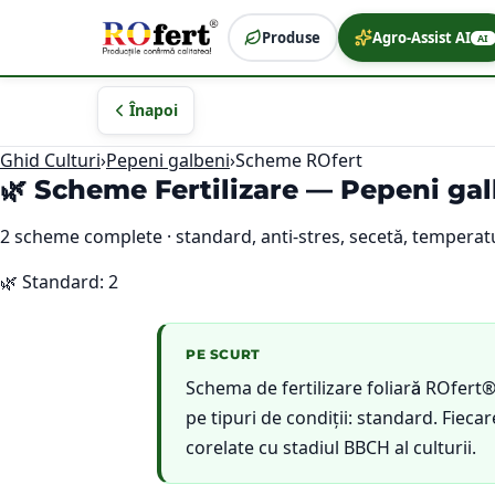
Produse
Agro-Assist AI
AI
Înapoi
Ghid Culturi
›
Pepeni galbeni
›
Scheme ROfert
🌿 Scheme Fertilizare —
Pepeni gal
2
scheme complete · standard, anti-stres, secetă, temperatu
🌿
Standard
:
2
PE SCURT
Schema de fertilizare foliară ROfert
pe tipuri de condiții: standard. Fie
corelate cu stadiul BBCH al culturii.