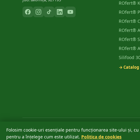
ROfert® 
ROfert® 
ROfert® 
ROfert® 
ROfert® S
ROfert® 
Silifood 
→ Catalog
©
2026
ROfert România SRL.
Toate drepturile rezervate.
Folosim cookie-uri esențiale pentru funcționarea site-ului și, cu 
®
Marca ROfert® este înregistrată oficial la OSIM ✔ · Depusă: 04 iun
pentru a înțelege cum este utilizat.
Politica de cookies