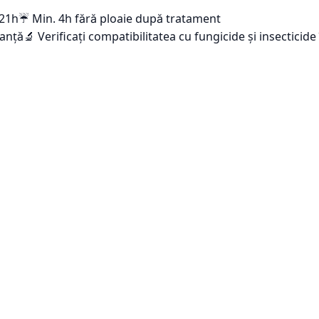
-21h
☔ Min. 4h fără ploaie după tratament
tanță
🔬 Verificați compatibilitatea cu fungicide și insecticid