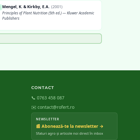
Mengel, K. & Kirkby, E.A.
(
2001
)
]
Principles of Plant Nutrition (5th ed.) — Kluwer Academic
Publishers
Marschner, H.
(
2012
)
]
Mineral Nutrition of Higher Plants (3rd ed.) — Elsevier
CONTACT
📞 0763 458 087
✉️ contact@rofert.ro
NEWSLETTER
📰 Abonează-te la newsletter →
Sfaturi agro și articole noi direct în inbox