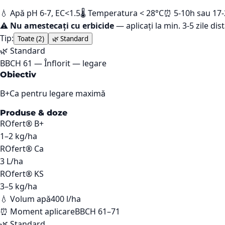
💧 Apă pH 6-7, EC<1.5
🌡️ Temperatura < 28°C
⏰ 5-10h sau 17
⚠️
Nu amestecați cu erbicide
— aplicați la min. 3-5 zile dis
Tip:
Toate (
2
)
🌿
Standard
🌿
Standard
BBCH
61
—
Înflorit — legare
Obiectiv
B+Ca pentru legare maximă
Produse & doze
ROfert® B+
1–2
kg/ha
ROfert® Ca
3
L/ha
ROfert® KS
3–5
kg/ha
💧 Volum apă
400 l/ha
⏰ Moment aplicare
BBCH 61–71
🌿
Standard