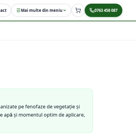
act
Mai multe din meniu
0763 458 087
nizate pe fenofaze de vegetație și
de apă și momentul optim de aplicare,