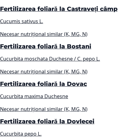
Fertilizarea foliară la Castraveți câmp
Cucumis sativus L.
Necesar nutrițional similar (K, MG, N)
Fertilizarea foliară la Bostani
Cucurbita moschata Duchesne / C. pepo L.
Necesar nutrițional similar (K, MG, N)
Fertilizarea foliară la Dovac
Cucurbita maxima Duchesne
Necesar nutrițional similar (K, MG, N)
Fertilizarea foliară la Dovlecei
Cucurbita pepo L.