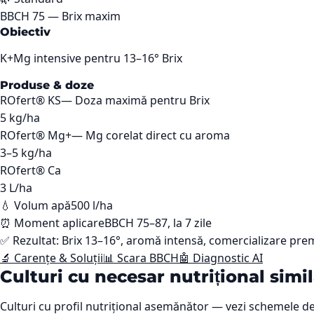
BBCH
75
—
Brix maxim
Obiectiv
K+Mg intensive pentru 13–16° Brix
Produse & doze
ROfert® KS
—
Doza maximă pentru Brix
5
kg/ha
ROfert® Mg+
—
Mg corelat direct cu aroma
3–5
kg/ha
ROfert® Ca
3
L/ha
💧 Volum apă
500 l/ha
⏰ Moment aplicare
BBCH 75–87, la 7 zile
✅ Rezultat:
Brix 13–16°, aromă intensă, comercializare pr
🔬 Carențe & Soluții
📊 Scara BBCH
🤖 Diagnostic AI
Culturi cu necesar nutrițional simi
Culturi cu profil nutrițional asemănător — vezi schemele de