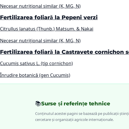
Necesar nutrițional similar (K, MG, N)
Fertilizarea foliară la Pepeni verzi
Citrullus lanatus (Thunb.) Matsum. & Nakai
Necesar nutrițional similar (K, MG, N)
Fertilizarea foliară la Castravete cornichon s
Cucumis sativus L. (tip cornichon)
Înrudire botanică (gen Cucumis)
📚
Surse și referințe tehnice
Conținutul acestei pagini se bazează pe publicații științi
cercetare și organizații agricole internaționale.