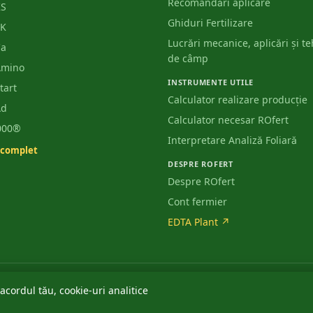
Recomandări aplicare
KS
Ghiduri Fertilizare
PK
Lucrări mecanice, aplicări și t
Ca
de câmp
Amino
INSTRUMENTE UTILE
tart
Calculator realizare producție
Ad
Calculator necesar ROfert
3000®
Interpretare Analiză Foliară
 complet
DESPRE ROFERT
Despre ROfert
Cont fermier
EDTA Plant
↗
acordul tău, cookie-uri analitice
ie 2018 · Acordată: 20 noiembrie 2018 · Stare: Înregistrată