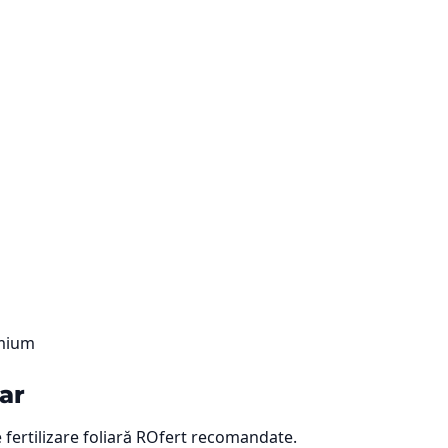
emium
lar
 fertilizare foliară ROfert recomandate.