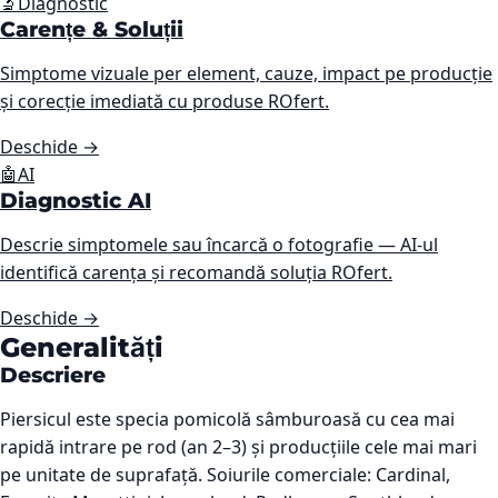
🔬
Diagnostic
Carențe & Soluții
Simptome vizuale per element, cauze, impact pe producție
și corecție imediată cu produse ROfert.
Deschide
→
🤖
AI
Diagnostic AI
Descrie simptomele sau încarcă o fotografie — AI-ul
identifică carența și recomandă soluția ROfert.
Deschide
→
Generalități
Descriere
Piersicul este specia pomicolă sâmburoasă cu cea mai
rapidă intrare pe rod (an 2–3) și producțiile cele mai mari
pe unitate de suprafață. Soiurile comerciale: Cardinal,