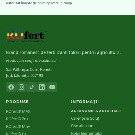
autorizat înainte de orice aplicare în câmp.
Brand românesc de fertilizanți foliari pentru agricultură.
Producțiile confirmă calitatea!
Sat Păltinișu, Com. Perieți
Jud. Ialomița, 927193
PRODUSE
INFORMAȚII
ROfert® MAX
AGRONOMIE & AUTORITATE
Carențe & Soluții
ROfert® Zn+
Fișe afecțiuni
ROfert® Mn+
Rolul Elementelor
ROfert® B+