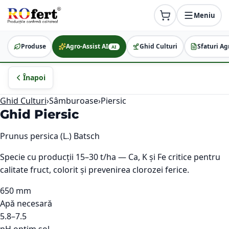
Meniu
Produse
Agro-Assist AI
Ghid Culturi
Sfaturi Ag
AI
Înapoi
Ghid Culturi
›
Sâmburoase
›
Piersic
Ghid
Piersic
Prunus persica (L.) Batsch
Specie cu producții 15–30 t/ha — Ca, K și Fe critice pentru
calitate fruct, colorit și prevenirea clorozei ferice.
650 mm
Apă necesară
5.8–7.5