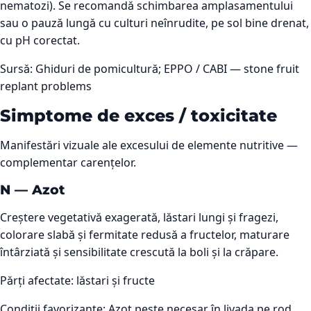
nematozi). Se recomandă schimbarea amplasamentului
sau o pauză lungă cu culturi neînrudite, pe sol bine drenat,
cu pH corectat.
Sursă:
Ghiduri de pomicultură; EPPO / CABI — stone fruit
replant problems
Simptome de exces / toxicitate
Manifestări vizuale ale excesului de elemente nutritive —
complementar carențelor.
N
—
Azot
Creștere vegetativă exagerată, lăstari lungi și fragezi,
colorare slabă și fermitate redusă a fructelor, maturare
întârziată și sensibilitate crescută la boli și la crăpare.
Părți afectate:
lăstari și fructe
Condiții favorizante:
Azot peste necesar în livada pe rod.