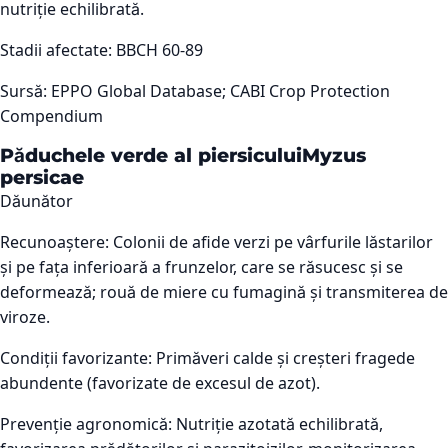
nutriție echilibrată.
Stadii afectate:
BBCH 60-89
Sursă:
EPPO Global Database; CABI Crop Protection
Compendium
Păduchele verde al piersicului
Myzus
persicae
Dăunător
Recunoaștere:
Colonii de afide verzi pe vârfurile lăstarilor
și pe fața inferioară a frunzelor, care se răsucesc și se
deformează; rouă de miere cu fumagină și transmiterea de
viroze.
Condiții favorizante:
Primăveri calde și creșteri fragede
abundente (favorizate de excesul de azot).
Prevenție agronomică:
Nutriție azotată echilibrată,