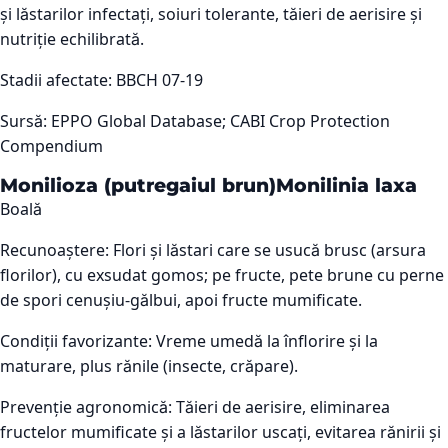
și lăstarilor infectați, soiuri tolerante, tăieri de aerisire și
nutriție echilibrată.
Stadii afectate:
BBCH 07-19
Sursă:
EPPO Global Database; CABI Crop Protection
Compendium
Monilioza (putregaiul brun)
Monilinia laxa
Boală
Recunoaștere:
Flori și lăstari care se usucă brusc (arsura
florilor), cu exsudat gomos; pe fructe, pete brune cu perne
de spori cenușiu-gălbui, apoi fructe mumificate.
Condiții favorizante:
Vreme umedă la înflorire și la
maturare, plus rănile (insecte, crăpare).
Prevenție agronomică:
Tăieri de aerisire, eliminarea
fructelor mumificate și a lăstarilor uscați, evitarea rănirii și