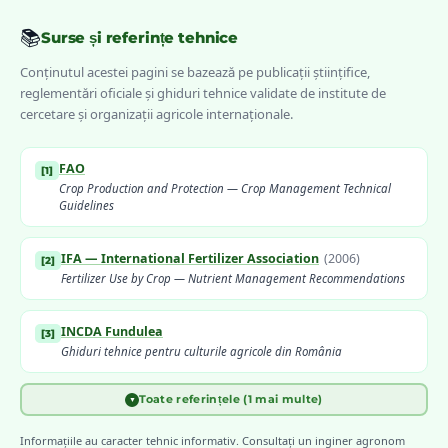
📚
Surse și referințe tehnice
Conținutul acestei pagini se bazează pe publicații științifice,
reglementări oficiale și ghiduri tehnice validate de institute de
cercetare și organizații agricole internaționale.
FAO
[
1
]
Crop Production and Protection — Crop Management Technical
Guidelines
IFA — International Fertilizer Association
(
2006
)
[
2
]
Fertilizer Use by Crop — Nutrient Management Recommendations
INCDA Fundulea
[
3
]
Ghiduri tehnice pentru culturile agricole din România
Toate referințele (1 mai multe)
▼
Meier, U. (ed.) — Julius Kühn-Institut
(
2018
)
[
4
]
BBCH Monograph — Growth Stages of Major Agricultural Crops
Informațiile au caracter tehnic informativ. Consultați un inginer agronom