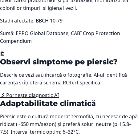
favorizarea prădătorilor și parazitoizilor, monitorizarea
coloniilor timpurii și igiena livezii.
Stadii afectate:
BBCH 10-79
Sursă:
EPPO Global Database; CABI Crop Protection
Compendium
🤖
Observi simptome pe
piersic
?
Descrie ce vezi sau încarcă o fotografie. AI-ul identifică
carența și îți oferă schema ROfert specifică.
🔬 Pornește diagnostic AI
Adaptabilitate climatică
Piersic este o cultură moderat termofilă, cu necesar de apă
ridicat (~650 mm/sezon) și preferă soluri neutre (pH 5.8–
7.5). Interval termic optim: 6–32°C.