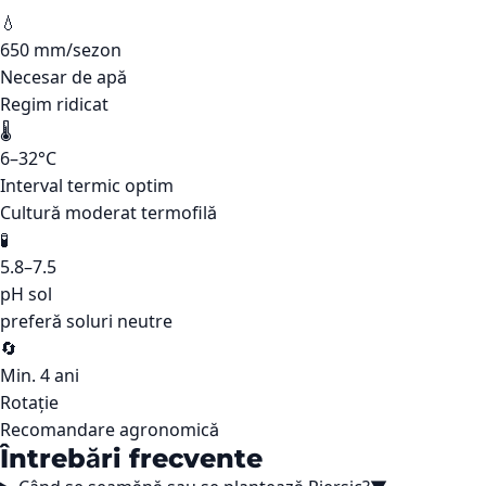
💧
650 mm/sezon
Necesar de apă
Regim ridicat
🌡️
6–32°C
Interval termic optim
Cultură moderat termofilă
🧪
5.8–7.5
pH sol
preferă soluri neutre
🔄
Min. 4 ani
Rotație
Recomandare agronomică
Întrebări frecvente