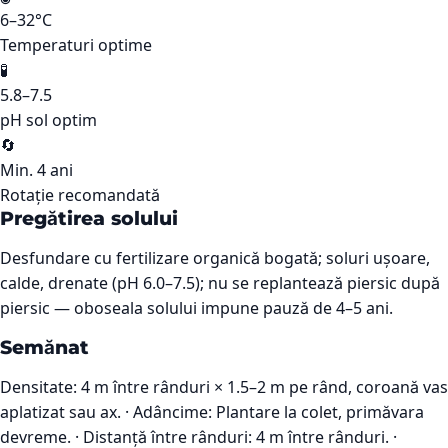
6–32°C
Temperaturi optime
🧪
5.8–7.5
pH sol optim
🔄
Min. 4 ani
Rotație recomandată
Pregătirea solului
Desfundare cu fertilizare organică bogată; soluri ușoare,
calde, drenate (pH 6.0–7.5); nu se replantează piersic după
piersic — oboseala solului impune pauză de 4–5 ani.
Semănat
Densitate: 4 m între rânduri × 1.5–2 m pe rând, coroană vas
aplatizat sau ax. · Adâncime: Plantare la colet, primăvara
devreme. · Distanță între rânduri: 4 m între rânduri. ·