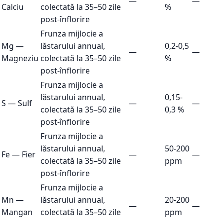
—
—
Calciu
colectată la 35–50 zile
%
post-înflorire
Frunza mijlocie a
Mg
—
lăstarului annual,
0,2-0,5
—
—
Magneziu
colectată la 35–50 zile
%
post-înflorire
Frunza mijlocie a
lăstarului annual,
0,15-
S
—
Sulf
—
—
colectată la 35–50 zile
0,3 %
post-înflorire
Frunza mijlocie a
lăstarului annual,
50-200
Fe
—
Fier
—
—
colectată la 35–50 zile
ppm
post-înflorire
Frunza mijlocie a
Mn
—
lăstarului annual,
20-200
—
—
Mangan
colectată la 35–50 zile
ppm