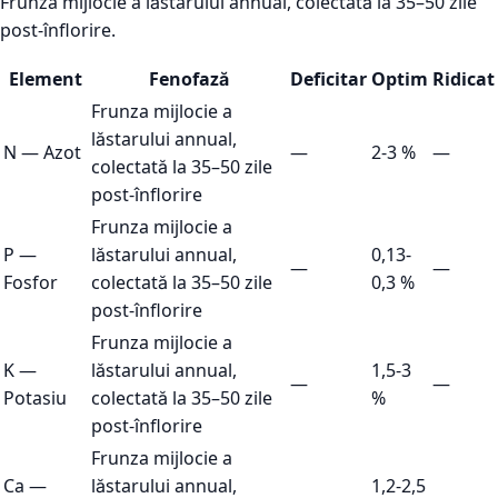
Frunza mijlocie a lăstarului annual, colectată la 35–50 zile
post-înflorire.
Element
Fenofază
Deficitar
Optim
Ridicat
Frunza mijlocie a
lăstarului annual,
N
—
Azot
—
2-3 %
—
colectată la 35–50 zile
post-înflorire
Frunza mijlocie a
P
—
lăstarului annual,
0,13-
—
—
Fosfor
colectată la 35–50 zile
0,3 %
post-înflorire
Frunza mijlocie a
K
—
lăstarului annual,
1,5-3
—
—
Potasiu
colectată la 35–50 zile
%
post-înflorire
Frunza mijlocie a
Ca
—
lăstarului annual,
1,2-2,5