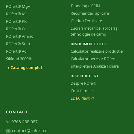
Tehnologie EPIN
ROfert® Mg+
Recomandări aplicare
ROfert® KS
Ghiduri Fertilizare
ROfert® PK
Lucrări mecanice, aplicări și
ROfert® Ca
tehnologie de câmp
ROfert® Amino
ROfert® Start
INSTRUMENTE UTILE
ROfert® Ad
Calculator realizare producție
Silifood 3000®
Calculator necesar ROfert
Interpretare Analiză Foliară
→ Catalog complet
DESPRE ROFERT
Despre ROfert
Cont fermier
EDTA Plant
↗
CONTACT
📞 0763 458 087
✉️ contact@rofert.ro