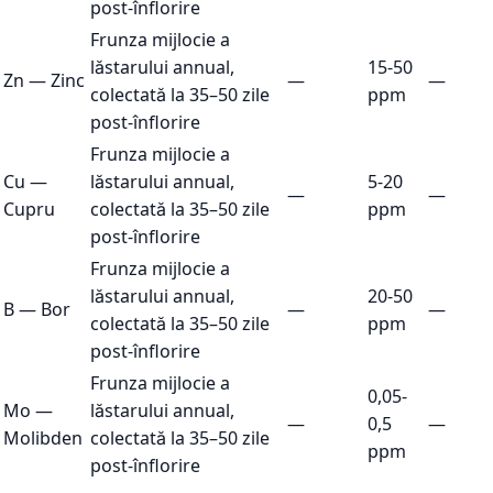
post-înflorire
Frunza mijlocie a
lăstarului annual,
15-50
Zn
—
Zinc
—
—
colectată la 35–50 zile
ppm
post-înflorire
Frunza mijlocie a
Cu
—
lăstarului annual,
5-20
—
—
Cupru
colectată la 35–50 zile
ppm
post-înflorire
Frunza mijlocie a
lăstarului annual,
20-50
B
—
Bor
—
—
colectată la 35–50 zile
ppm
post-înflorire
Frunza mijlocie a
0,05-
Mo
—
lăstarului annual,
—
0,5
—
Molibden
colectată la 35–50 zile
ppm
post-înflorire