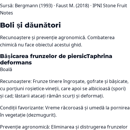
Sursă:
Bergmann (1993) · Faust M. (2018) · IPNI Stone Fruit
Notes
Boli și dăunători
Recunoaștere și prevenție agronomică. Combaterea
chimică nu face obiectul acestui ghid.
Bășicarea frunzelor de piersic
Taphrina
deformans
Boală
Recunoaștere:
Frunze tinere îngroșate, gofrate și bășicate,
cu porțiuni roșietice-vineții, care apoi se albicioasă (spori)
și cad; lăstarii atacați rămân scurți și deformați.
Condiții favorizante:
Vreme răcoroasă și umedă la pornirea
în vegetație (dezmugurit).
Prevenție agronomică:
Eliminarea și distrugerea frunzelor