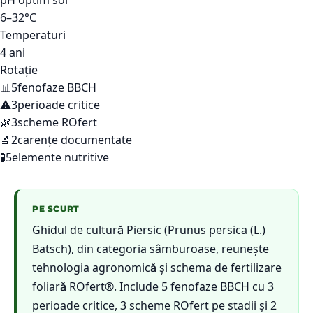
pH optim sol
6–32°C
Temperaturi
4 ani
Rotație
📊
5
fenofaze BBCH
⚠️
3
perioade critice
🌿
3
scheme ROfert
🔬
2
carențe documentate
🧪
5
elemente nutritive
PE SCURT
Ghidul de cultură Piersic (Prunus persica (L.)
Batsch), din categoria sâmburoase, reunește
tehnologia agronomică și schema de fertilizare
foliară ROfert®. Include 5 fenofaze BBCH cu 3
perioade critice, 3 scheme ROfert pe stadii și 2