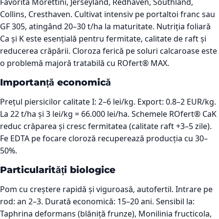
Favorita Morettini, Jerseyland, Redhaven, Southland,
Collins, Cresthaven. Cultivat intensiv pe portaltoi franc sau
GF 305, atingând 20–30 t/ha la maturitate. Nutriția foliară
Ca și K este esențială pentru fermitate, calitate de raft și
reducerea crăpării. Cloroza ferică pe soluri calcaroase este
o problemă majoră tratabilă cu ROfert® MAX.
Importanță economică
Prețul piersicilor calitate I: 2–6 lei/kg. Export: 0.8–2 EUR/kg.
La 22 t/ha și 3 lei/kg = 66.000 lei/ha. Schemele ROfert® CaK
reduc crăparea și cresc fermitatea (calitate raft +3–5 zile).
Fe EDTA pe focare cloroză recuperează producția cu 30–
50%.
Particularități biologice
Pom cu creștere rapidă și viguroasă, autofertil. Intrare pe
rod: an 2–3. Durată economică: 15–20 ani. Sensibil la:
Taphrina deformans (blăniță frunze), Monilinia fructicola,