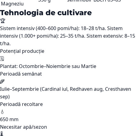
Magneziu
Tehnologia de cultivare
🏆
Sistem intensiv (400–600 pomi/ha): 18–28 t/ha. Sistem
intensiv (1.000+ pomi/ha): 25–35 t/ha. Sistem extensiv: 8–15
t/ha.
Potențial producție
🗓️
Plantat: Octombrie–Noiembrie sau Martie
Perioadă semănat
🌾
Iulie–Septembrie (Cardinal iul, Redhaven aug, Cresthaven
sep)
Perioadă recoltare
💧
650 mm
Necesitar apă/sezon
🌡️