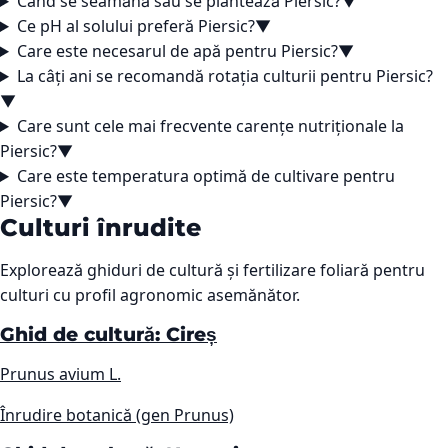
Când se seamănă sau se plantează Piersic?
▼
Ce pH al solului preferă Piersic?
▼
Care este necesarul de apă pentru Piersic?
▼
La câți ani se recomandă rotația culturii pentru Piersic?
▼
Care sunt cele mai frecvente carențe nutriționale la
Piersic?
▼
Care este temperatura optimă de cultivare pentru
Piersic?
▼
Culturi înrudite
Explorează ghiduri de cultură și fertilizare foliară pentru
culturi cu profil agronomic asemănător.
Ghid de cultură: Cireș
Prunus avium L.
Înrudire botanică (gen Prunus)