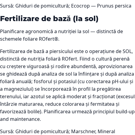
Sursă:
Ghiduri de pomicultură; Ecocrop — Prunus persica
Fertilizare de bază (la sol)
Planificare agronomică a nutriției la sol — distinctă de
schemele foliare ROfert®.
Fertilizarea de bază a piersicului este o operațiune de SOL,
distinctă de nutriția foliară ROfert. Fiind o cultură perenă
cu creștere viguroasă și rodire abundentă, aprovizionarea
se ghidează după analiza de sol la înființare și după analiza
foliară anuală; fosforul și potasiul (cu corectarea pH-ului și
a magneziului) se încorporează în profil la pregătirea
terenului, iar azotul se aplică moderat și fracționat (excesul
întârzie maturarea, reduce colorarea și fermitatea și
favorizează bolile). Planificarea urmează principiul build-up
and maintenance.
Sursă:
Ghiduri de pomicultură; Marschner, Mineral