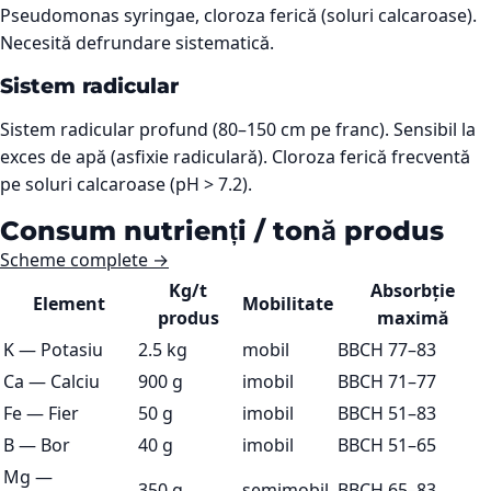
Pseudomonas syringae, cloroza ferică (soluri calcaroase).
Necesită defrundare sistematică.
Sistem radicular
Sistem radicular profund (80–150 cm pe franc). Sensibil la
exces de apă (asfixie radiculară). Cloroza ferică frecventă
pe soluri calcaroase (pH > 7.2).
Consum nutrienți / tonă produs
Scheme complete →
Kg/t
Absorbție
Element
Mobilitate
produs
maximă
K
—
Potasiu
2.5 kg
mobil
BBCH 77–83
Ca
—
Calciu
900 g
imobil
BBCH 71–77
Fe
—
Fier
50 g
imobil
BBCH 51–83
B
—
Bor
40 g
imobil
BBCH 51–65
Mg
—
350 g
semimobil
BBCH 65–83