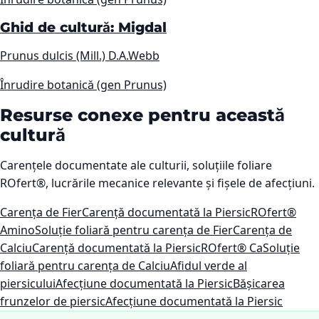
Ghid de cultură: Migdal
Prunus dulcis (Mill.) D.A.Webb
Înrudire botanică (gen Prunus)
Resurse conexe pentru această
cultură
Carențele documentate ale culturii, soluțiile foliare
ROfert®, lucrările mecanice relevante și fișele de afecțiuni.
Carența de Fier
Carență documentată la Piersic
ROfert®
Amino
Soluție foliară pentru carența de Fier
Carența de
Calciu
Carență documentată la Piersic
ROfert® Ca
Soluție
foliară pentru carența de Calciu
Afidul verde al
piersicului
Afecțiune documentată la Piersic
Bășicarea
frunzelor de piersic
Afecțiune documentată la Piersic