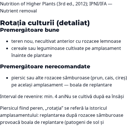
Nutrition of Higher Plants (3rd ed., 2012); IPNI/IFA —
Nutrient removal
Rotația culturii (detaliat)
Premergătoare bune
teren nou, necultivat anterior cu rozacee lemnoase
cereale sau leguminoase cultivate pe amplasament
înainte de plantare
Premergătoare nerecomandate
piersic sau alte rozacee sâmburoase (prun, cais, cireș)
pe același amplasament — boala de replantare
Interval de revenire: min.
4
ani
Nu se cultivă după ea însăși
Piersicul fiind peren, „rotația” se referă la istoricul
amplasamentului: replantarea după rozacee sâmburoase
provoacă boala de replantare (patogeni de sol și