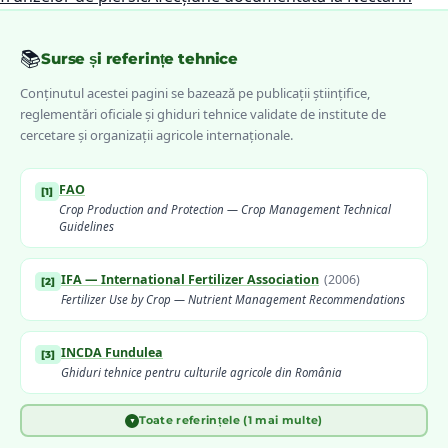
📚
Surse și referințe tehnice
Conținutul acestei pagini se bazează pe publicații științifice,
reglementări oficiale și ghiduri tehnice validate de institute de
cercetare și organizații agricole internaționale.
FAO
[
1
]
Crop Production and Protection — Crop Management Technical
Guidelines
IFA — International Fertilizer Association
(
2006
)
[
2
]
Fertilizer Use by Crop — Nutrient Management Recommendations
INCDA Fundulea
[
3
]
Ghiduri tehnice pentru culturile agricole din România
Toate referințele (1 mai multe)
▼
Meier, U. (ed.) — Julius Kühn-Institut
(
2018
)
[
4
]
BBCH Monograph — Growth Stages of Major Agricultural Crops