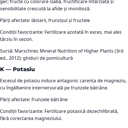
ger; fructe cu colorare slabă, fructificare întârziată și
sensibilitate crescută la afide și monilioză.
Părți afectate:
lăstarii, frunzișul și fructele
Condiții favorizante:
Fertilizare azotată în exces, mai ales
târziu în sezon.
Sursă:
Marschner, Mineral Nutrition of Higher Plants (3rd
ed., 2012); ghiduri de pomicultură
K
—
Potasiu
Excesul de potasiu induce antagonic carența de magneziu,
cu îngălbenire internervurală pe frunzele bătrâne.
Părți afectate:
frunzele bătrâne
Condiții favorizante:
Fertilizare potasică dezechilibrată,
fără corectarea magneziului.