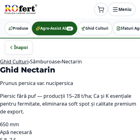
Meniu
Produse
Agro-Assist AI
Ghid Culturi
Sfaturi Ag
AI
Înapoi
Ghid Culturi
›
Sâmburoase
›
Nectarin
Ghid
Nectarin
Prunus persica var. nucipersica
Piersic fără puf — producții 15–28 t/ha; Ca și K esențiale
pentru fermitate, eliminarea soft spot și calitate premium
de export.
650 mm
Apă necesară