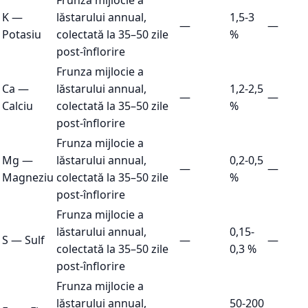
Frunza mijlocie a
K
—
lăstarului annual,
1,5-3
—
—
Potasiu
colectată la 35–50 zile
%
post-înflorire
Frunza mijlocie a
Ca
—
lăstarului annual,
1,2-2,5
—
—
Calciu
colectată la 35–50 zile
%
post-înflorire
Frunza mijlocie a
Mg
—
lăstarului annual,
0,2-0,5
—
—
Magneziu
colectată la 35–50 zile
%
post-înflorire
Frunza mijlocie a
lăstarului annual,
0,15-
S
—
Sulf
—
—
colectată la 35–50 zile
0,3 %
post-înflorire
Frunza mijlocie a
lăstarului annual,
50-200