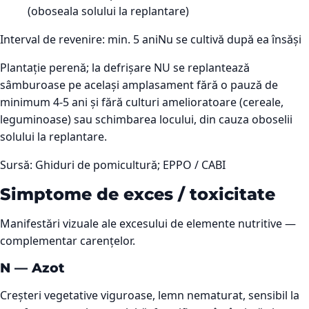
(oboseala solului la replantare)
Interval de revenire: min.
5
ani
Nu se cultivă după ea însăși
Plantație perenă; la defrișare NU se replantează
sâmburoase pe același amplasament fără o pauză de
minimum 4-5 ani și fără culturi amelioratoare (cereale,
leguminoase) sau schimbarea locului, din cauza oboselii
solului la replantare.
Sursă:
Ghiduri de pomicultură; EPPO / CABI
Simptome de exces / toxicitate
Manifestări vizuale ale excesului de elemente nutritive —
complementar carențelor.
N
—
Azot
Creșteri vegetative viguroase, lemn nematurat, sensibil la