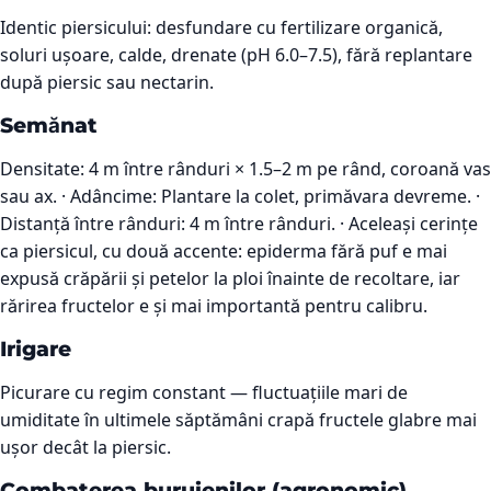
Identic piersicului: desfundare cu fertilizare organică,
soluri ușoare, calde, drenate (pH 6.0–7.5), fără replantare
după piersic sau nectarin.
Semănat
Densitate: 4 m între rânduri × 1.5–2 m pe rând, coroană vas
sau ax. · Adâncime: Plantare la colet, primăvara devreme. ·
Distanță între rânduri: 4 m între rânduri. · Aceleași cerințe
ca piersicul, cu două accente: epiderma fără puf e mai
expusă crăpării și petelor la ploi înainte de recoltare, iar
rărirea fructelor e și mai importantă pentru calibru.
Irigare
Picurare cu regim constant — fluctuațiile mari de
umiditate în ultimele săptămâni crapă fructele glabre mai
ușor decât la piersic.
Combaterea buruienilor (agronomic)