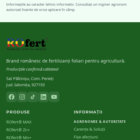
Informațiile au caracter tehnic informativ. Consultați un inginer agronom
autorizat înainte de orice aplicare în câmp.
Brand românesc de fertilizanți foliari pentru agricultură.
Producțiile confirmă calitatea!
Sat Păltinișu, Com. Perieți
Jud. Ialomița, 927193
PRODUSE
INFORMAȚII
ROfert® MAX
AGRONOMIE & AUTORITATE
Carențe & Soluții
ROfert® Zn+
Fișe afecțiuni
ROfert® Mn+