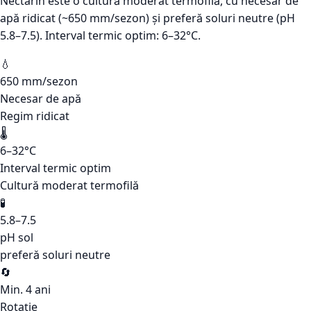
Nectarin este o cultură moderat termofilă, cu necesar de
apă ridicat (~650 mm/sezon) și preferă soluri neutre (pH
5.8–7.5). Interval termic optim: 6–32°C.
💧
650 mm/sezon
Necesar de apă
Regim ridicat
🌡️
6–32°C
Interval termic optim
Cultură moderat termofilă
🧪
5.8–7.5
pH sol
preferă soluri neutre
🔄
Min. 4 ani
Rotație