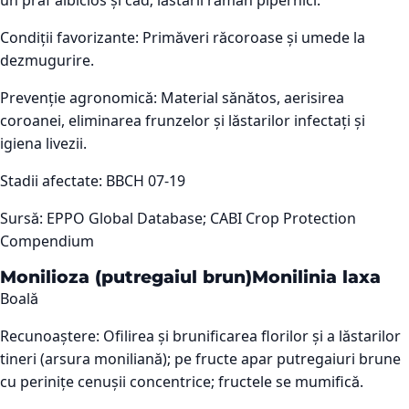
un praf albicios și cad; lăstarii rămân pipernici.
Condiții favorizante:
Primăveri răcoroase și umede la
dezmugurire.
Prevenție agronomică:
Material sănătos, aerisirea
coroanei, eliminarea frunzelor și lăstarilor infectați și
igiena livezii.
Stadii afectate:
BBCH 07-19
Sursă:
EPPO Global Database; CABI Crop Protection
Compendium
Monilioza (putregaiul brun)
Monilinia laxa
Boală
Recunoaștere:
Ofilirea și brunificarea florilor și a lăstarilor
tineri (arsura moniliană); pe fructe apar putregaiuri brune
cu perinițe cenușii concentrice; fructele se mumifică.