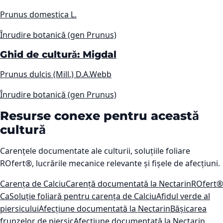
Prunus domestica L.
Înrudire botanică (gen Prunus)
Ghid de cultură: Migdal
Prunus dulcis (Mill.) D.A.Webb
Înrudire botanică (gen Prunus)
Resurse conexe pentru această
cultură
Carențele documentate ale culturii, soluțiile foliare
ROfert®, lucrările mecanice relevante și fișele de afecțiuni.
Carența de Calciu
Carență documentată la Nectarin
ROfert®
Ca
Soluție foliară pentru carența de Calciu
Afidul verde al
piersicului
Afecțiune documentată la Nectarin
Bășicarea
frunzelor de piersic
Afecțiune documentată la Nectarin