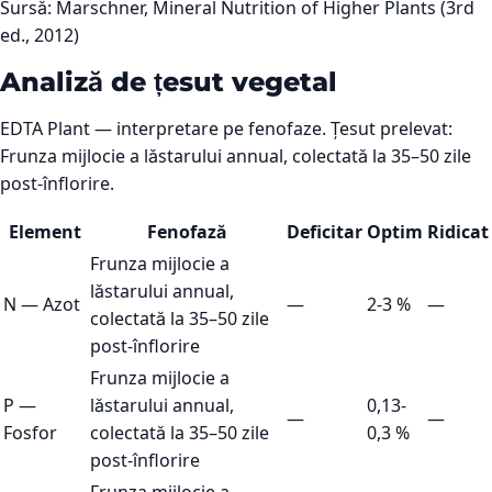
Sursă:
Marschner, Mineral Nutrition of Higher Plants (3rd
ed., 2012)
Analiză de țesut vegetal
EDTA Plant — interpretare pe fenofaze. Țesut prelevat:
Frunza mijlocie a lăstarului annual, colectată la 35–50 zile
post-înflorire.
Element
Fenofază
Deficitar
Optim
Ridicat
Frunza mijlocie a
lăstarului annual,
N
—
Azot
—
2-3 %
—
colectată la 35–50 zile
post-înflorire
Frunza mijlocie a
P
—
lăstarului annual,
0,13-
—
—
Fosfor
colectată la 35–50 zile
0,3 %
post-înflorire