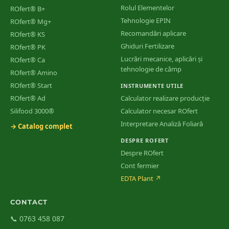
Rolul Elementelor
ROfert® B+
Tehnologie EPIN
ROfert® Mg+
Recomandări aplicare
ROfert® KS
Ghiduri Fertilizare
ROfert® PK
Lucrări mecanice, aplicări și
ROfert® Ca
tehnologie de câmp
ROfert® Amino
ROfert® Start
INSTRUMENTE UTILE
ROfert® Ad
Calculator realizare producție
Silifood 3000®
Calculator necesar ROfert
Interpretare Analiză Foliară
→ Catalog complet
DESPRE ROFERT
Despre ROfert
Cont fermier
EDTA Plant
↗
CONTACT
📞 0763 458 087