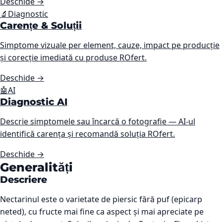
Deschide
→
🔬
Diagnostic
Carențe & Soluții
Simptome vizuale per element, cauze, impact pe producție
și corecție imediată cu produse ROfert.
Deschide
→
🤖
AI
Diagnostic AI
Descrie simptomele sau încarcă o fotografie — AI-ul
identifică carența și recomandă soluția ROfert.
Deschide
→
Generalități
Descriere
Nectarinul este o varietate de piersic fără puf (epicarp
neted), cu fructe mai fine ca aspect și mai apreciate pe