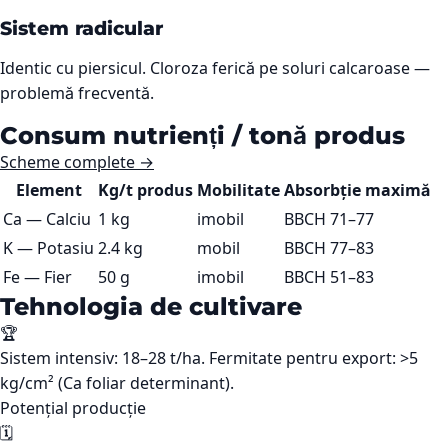
Sistem radicular
Identic cu piersicul. Cloroza ferică pe soluri calcaroase —
problemă frecventă.
Consum nutrienți / tonă produs
Scheme complete →
Element
Kg/t produs
Mobilitate
Absorbție maximă
Ca
—
Calciu
1 kg
imobil
BBCH 71–77
K
—
Potasiu
2.4 kg
mobil
BBCH 77–83
Fe
—
Fier
50 g
imobil
BBCH 51–83
Tehnologia de cultivare
🏆
Sistem intensiv: 18–28 t/ha. Fermitate pentru export: >5
kg/cm² (Ca foliar determinant).
Potențial producție
🗓️