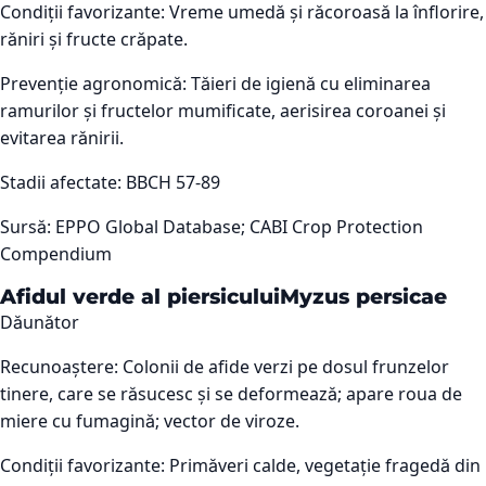
Condiții favorizante:
Vreme umedă și răcoroasă la înflorire,
răniri și fructe crăpate.
Prevenție agronomică:
Tăieri de igienă cu eliminarea
ramurilor și fructelor mumificate, aerisirea coroanei și
evitarea rănirii.
Stadii afectate:
BBCH 57-89
Sursă:
EPPO Global Database; CABI Crop Protection
Compendium
Afidul verde al piersicului
Myzus persicae
Dăunător
Recunoaștere:
Colonii de afide verzi pe dosul frunzelor
tinere, care se răsucesc și se deformează; apare roua de
miere cu fumagină; vector de viroze.
Condiții favorizante:
Primăveri calde, vegetație fragedă din