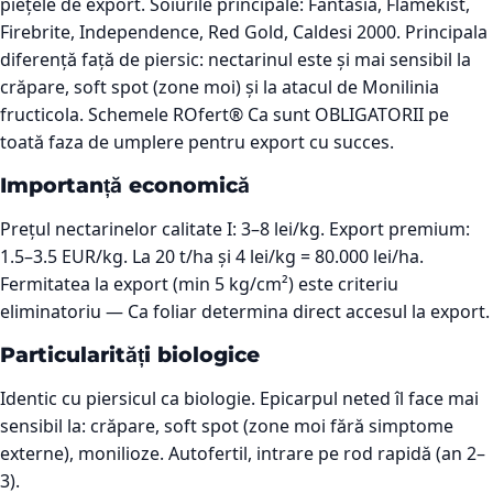
piețele de export. Soiurile principale: Fantasia, Flamekist,
Firebrite, Independence, Red Gold, Caldesi 2000. Principala
diferență față de piersic: nectarinul este și mai sensibil la
crăpare, soft spot (zone moi) și la atacul de Monilinia
fructicola. Schemele ROfert® Ca sunt OBLIGATORII pe
toată faza de umplere pentru export cu succes.
Importanță economică
Prețul nectarinelor calitate I: 3–8 lei/kg. Export premium:
1.5–3.5 EUR/kg. La 20 t/ha și 4 lei/kg = 80.000 lei/ha.
Fermitatea la export (min 5 kg/cm²) este criteriu
eliminatoriu — Ca foliar determina direct accesul la export.
Particularități biologice
Identic cu piersicul ca biologie. Epicarpul neted îl face mai
sensibil la: crăpare, soft spot (zone moi fără simptome
externe), monilioze. Autofertil, intrare pe rod rapidă (an 2–
3).