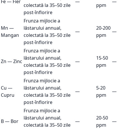
Fe
—
Fier
—
—
colectată la 35–50 zile
ppm
post-înflorire
Frunza mijlocie a
Mn
—
lăstarului annual,
20-200
—
—
Mangan
colectată la 35–50 zile
ppm
post-înflorire
Frunza mijlocie a
lăstarului annual,
15-50
Zn
—
Zinc
—
—
colectată la 35–50 zile
ppm
post-înflorire
Frunza mijlocie a
Cu
—
lăstarului annual,
5-20
—
—
Cupru
colectată la 35–50 zile
ppm
post-înflorire
Frunza mijlocie a
lăstarului annual,
20-50
B
—
Bor
—
—
colectată la 35–50 zile
ppm