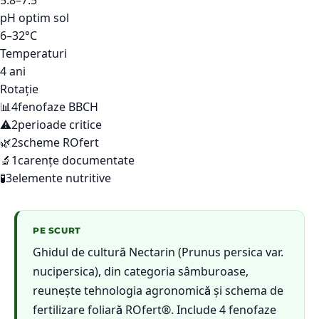
5.8–7.5
pH optim sol
6–32°C
Temperaturi
4 ani
Rotație
📊
4
fenofaze BBCH
⚠️
2
perioade critice
🌿
2
scheme ROfert
🔬
1
carențe documentate
🧪
3
elemente nutritive
PE SCURT
Ghidul de cultură Nectarin (Prunus persica var.
nucipersica), din categoria sâmburoase,
reunește tehnologia agronomică și schema de
fertilizare foliară ROfert®. Include 4 fenofaze