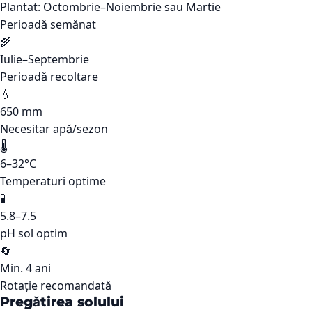
Plantat: Octombrie–Noiembrie sau Martie
Perioadă semănat
🌾
Iulie–Septembrie
Perioadă recoltare
💧
650 mm
Necesitar apă/sezon
🌡️
6–32°C
Temperaturi optime
🧪
5.8–7.5
pH sol optim
🔄
Min. 4 ani
Rotație recomandată
Pregătirea solului