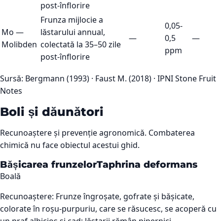
post-înflorire
Frunza mijlocie a
0,05-
Mo
—
lăstarului annual,
—
0,5
—
Molibden
colectată la 35–50 zile
ppm
post-înflorire
Sursă:
Bergmann (1993) · Faust M. (2018) · IPNI Stone Fruit
Notes
Boli și dăunători
Recunoaștere și prevenție agronomică. Combaterea
chimică nu face obiectul acestui ghid.
Bășicarea frunzelor
Taphrina deformans
Boală
Recunoaștere:
Frunze îngroșate, gofrate și bășicate,
colorate în roșu-purpuriu, care se răsucesc, se acoperă cu