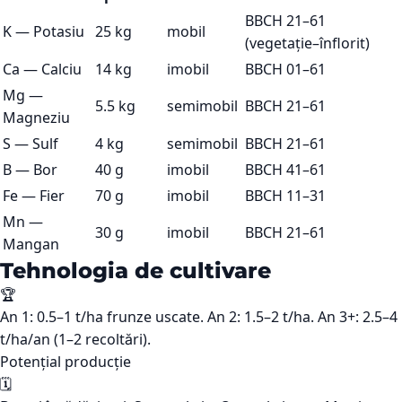
BBCH 21–61
K
—
Potasiu
25 kg
mobil
(vegetație–înflorit)
Ca
—
Calciu
14 kg
imobil
BBCH 01–61
Mg
—
5.5 kg
semimobil
BBCH 21–61
Magneziu
S
—
Sulf
4 kg
semimobil
BBCH 21–61
B
—
Bor
40 g
imobil
BBCH 41–61
Fe
—
Fier
70 g
imobil
BBCH 11–31
Mn
—
30 g
imobil
BBCH 21–61
Mangan
Tehnologia de cultivare
🏆
An 1: 0.5–1 t/ha frunze uscate. An 2: 1.5–2 t/ha. An 3+: 2.5–4
t/ha/an (1–2 recoltări).
Potențial producție
🗓️