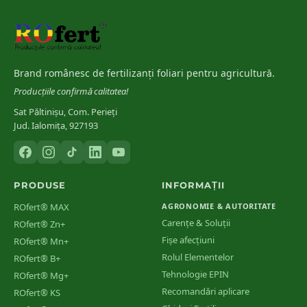
Brand românesc de fertilizanți foliari pentru agricultură.
Producțiile confirmă calitatea!
Sat Păltinișu, Com. Perieți
Jud. Ialomița, 927193
PRODUSE
INFORMAȚII
ROfert® MAX
AGRONOMIE & AUTORITATE
Carențe & Soluții
ROfert® Zn+
Fișe afecțiuni
ROfert® Mn+
Rolul Elementelor
ROfert® B+
Tehnologie EPIN
ROfert® Mg+
Recomandări aplicare
ROfert® KS