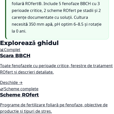
foliară ROfert®. Include 5 fenofaze BBCH cu 3
perioade critice, 2 scheme ROfert pe stadii și 2
carențe documentate cu soluții. Cultura
necesită 350 mm apă, pH optim 6–8.5 și rotație
la 0 ani.
Explorează ghidul
📊
Complet
Scara BBCH
Toate fenofazele cu perioade critice, ferestre de tratament
ROfert și descrieri detaliate.
Deschide
→
🌿
Scheme complete
Scheme ROfert
Programe de fertilizare foliară pe fenofaze, obiective de
producție și tipuri de stres.