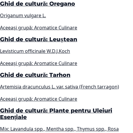
Ghid de cultură: Oregano
Origanum vulgare L.
Aceeași grupă: Aromatice Culinare
Ghid de cultură: Leuștean
Levisticum officinale W.D.J.Koch
Aceeași grupă: Aromatice Culinare
Ghid de cultură: Tarhon
Artemisia dracunculus L. var. sativa (French tarragon)
Aceeași grupă: Aromatice Culinare
Ghid de cultură: Plante pentru Uleiuri
Esențiale
Mix: Lavandula spp., Mentha spp., Thymus spp., Rosa