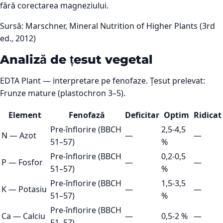
fără corectarea magneziului.
Sursă:
Marschner, Mineral Nutrition of Higher Plants (3rd
ed., 2012)
Analiză de țesut vegetal
EDTA Plant — interpretare pe fenofaze. Țesut prelevat:
Frunze mature (plastochron 3–5).
Element
Fenofază
Deficitar
Optim
Ridicat
Pre-înflorire (BBCH
2,5-4,5
N
—
Azot
—
—
51–57)
%
Pre-înflorire (BBCH
0,2-0,5
P
—
Fosfor
—
—
51–57)
%
Pre-înflorire (BBCH
1,5-3,5
K
—
Potasiu
—
—
51–57)
%
Pre-înflorire (BBCH
Ca
—
Calciu
—
0,5-2 %
—
51–57)