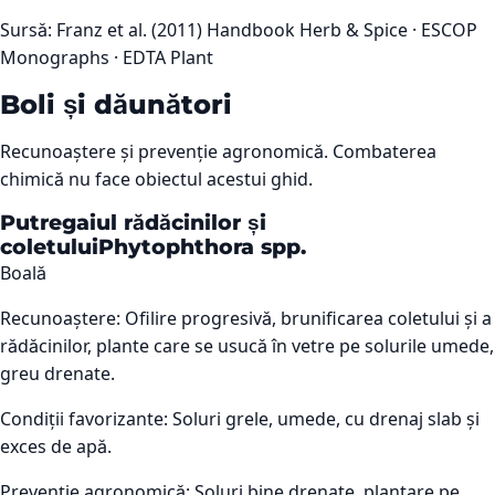
Sursă:
Franz et al. (2011) Handbook Herb & Spice · ESCOP
Monographs · EDTA Plant
Boli și dăunători
Recunoaștere și prevenție agronomică. Combaterea
chimică nu face obiectul acestui ghid.
Putregaiul rădăcinilor și
coletului
Phytophthora spp.
Boală
Recunoaștere:
Ofilire progresivă, brunificarea coletului și a
rădăcinilor, plante care se usucă în vetre pe solurile umede,
greu drenate.
Condiții favorizante:
Soluri grele, umede, cu drenaj slab și
exces de apă.
Prevenție agronomică:
Soluri bine drenate, plantare pe