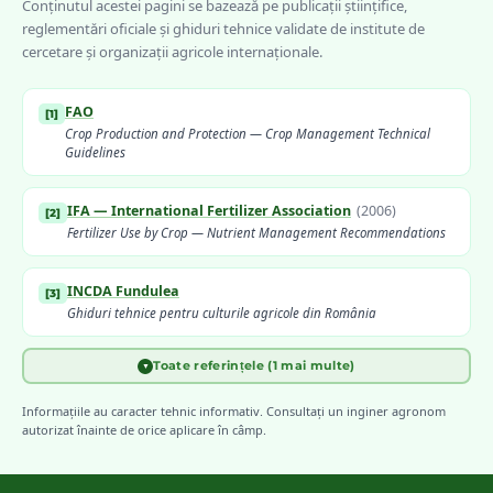
Conținutul acestei pagini se bazează pe publicații științifice,
reglementări oficiale și ghiduri tehnice validate de institute de
cercetare și organizații agricole internaționale.
FAO
[
1
]
Crop Production and Protection — Crop Management Technical
Guidelines
IFA — International Fertilizer Association
(
2006
)
[
2
]
Fertilizer Use by Crop — Nutrient Management Recommendations
INCDA Fundulea
[
3
]
Ghiduri tehnice pentru culturile agricole din România
Toate referințele (1 mai multe)
▼
Meier, U. (ed.) — Julius Kühn-Institut
(
2018
)
[
4
]
BBCH Monograph — Growth Stages of Major Agricultural Crops
Informațiile au caracter tehnic informativ. Consultați un inginer agronom
autorizat înainte de orice aplicare în câmp.