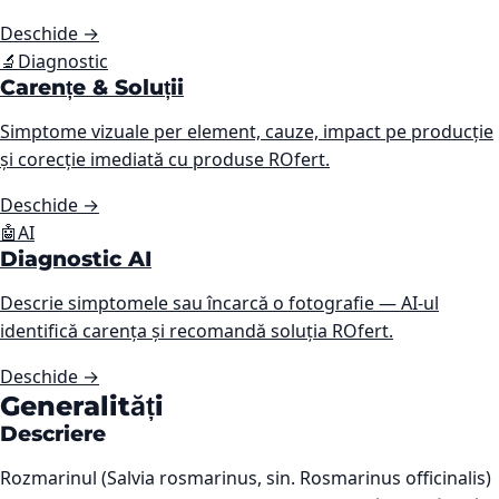
Deschide
→
🔬
Diagnostic
Carențe & Soluții
Simptome vizuale per element, cauze, impact pe producție
și corecție imediată cu produse ROfert.
Deschide
→
🤖
AI
Diagnostic AI
Descrie simptomele sau încarcă o fotografie — AI-ul
identifică carența și recomandă soluția ROfert.
Deschide
→
Generalități
Descriere
Rozmarinul (Salvia rosmarinus, sin. Rosmarinus officinalis)