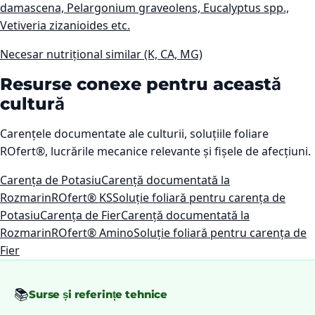
damascena, Pelargonium graveolens, Eucalyptus spp.,
Vetiveria zizanioides etc.
Necesar nutrițional similar (K, CA, MG)
Resurse conexe pentru această
cultură
Carențele documentate ale culturii, soluțiile foliare
ROfert®, lucrările mecanice relevante și fișele de afecțiuni.
Carența de Potasiu
Carență documentată la
Rozmarin
ROfert® KS
Soluție foliară pentru carența de
Potasiu
Carența de Fier
Carență documentată la
Rozmarin
ROfert® Amino
Soluție foliară pentru carența de
Fier
📚
Surse și referințe tehnice