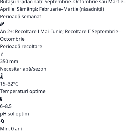
Butași înrădăcinați: Septembrie–Octombrie sau Martie–
Aprilie; Sămânță: Februarie–Martie (răsadniță)
Perioadă semănat
🌾
An 2+: Recoltare I Mai–Iunie; Recoltare II Septembrie–
Octombrie
Perioadă recoltare
💧
350 mm
Necesitar apă/sezon
🌡️
15–32°C
Temperaturi optime
🧪
6–8.5
pH sol optim
🔄
Min. 0 ani