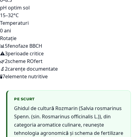
6–8.5
pH optim sol
15–32°C
Temperaturi
0 ani
Rotație
📊
5
fenofaze BBCH
⚠️
3
perioade critice
🌿
2
scheme ROfert
🔬
2
carențe documentate
🧪
7
elemente nutritive
PE SCURT
Ghidul de cultură Rozmarin (Salvia rosmarinus
Spenn. (sin. Rosmarinus officinalis L.)), din
categoria aromatice culinare, reunește
tehnologia agronomică și schema de fertilizare