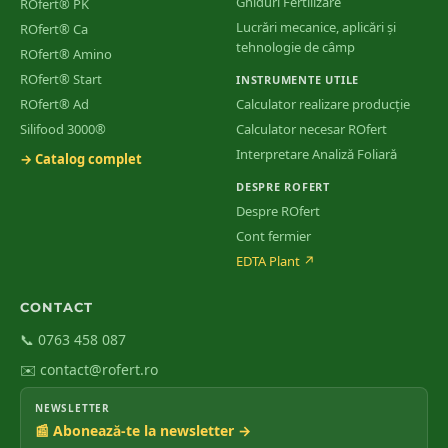
Ghiduri Fertilizare
ROfert® PK
Lucrări mecanice, aplicări și
ROfert® Ca
tehnologie de câmp
ROfert® Amino
ROfert® Start
INSTRUMENTE UTILE
ROfert® Ad
Calculator realizare producție
Silifood 3000®
Calculator necesar ROfert
Interpretare Analiză Foliară
→ Catalog complet
DESPRE ROFERT
Despre ROfert
Cont fermier
EDTA Plant
↗
CONTACT
📞 0763 458 087
✉️ contact@rofert.ro
NEWSLETTER
📰 Abonează-te la newsletter →