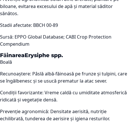
biloane, evitarea excesului de apă și material săditor
sănătos.
Stadii afectate:
BBCH 00-89
Sursă:
EPPO Global Database; CABI Crop Protection
Compendium
Făinarea
Erysiphe spp.
Boală
Recunoaștere:
Pâslă albă-făinoasă pe frunze și tulpini, care
se îngălbenesc și se usucă prematur la atac sever.
Condiții favorizante:
Vreme caldă cu umiditate atmosferică
ridicată și vegetație densă.
Prevenție agronomică:
Densitate aerisită, nutriție
echilibrată, tunderea de aerisire și igiena resturilor.