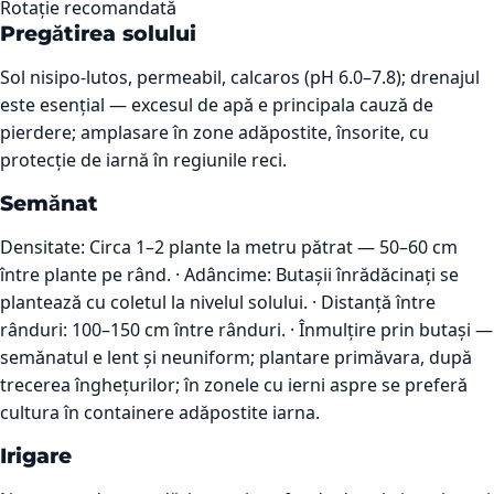
Rotație recomandată
Pregătirea solului
Sol nisipo-lutos, permeabil, calcaros (pH 6.0–7.8); drenajul
este esențial — excesul de apă e principala cauză de
pierdere; amplasare în zone adăpostite, însorite, cu
protecție de iarnă în regiunile reci.
Semănat
Densitate: Circa 1–2 plante la metru pătrat — 50–60 cm
între plante pe rând. · Adâncime: Butașii înrădăcinați se
plantează cu coletul la nivelul solului. · Distanță între
rânduri: 100–150 cm între rânduri. · Înmulțire prin butași —
semănatul e lent și neuniform; plantare primăvara, după
trecerea înghețurilor; în zonele cu ierni aspre se preferă
cultura în containere adăpostite iarna.
Irigare