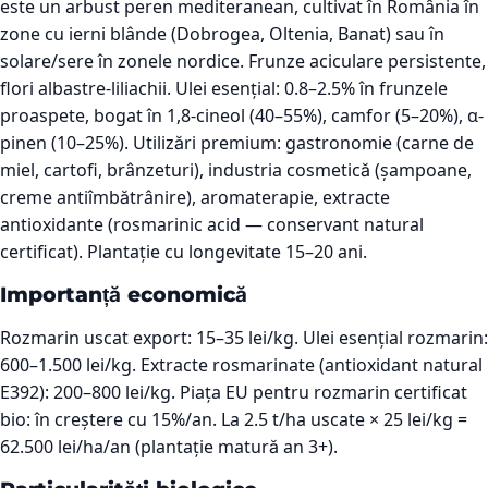
este un arbust peren mediteranean, cultivat în România în
zone cu ierni blânde (Dobrogea, Oltenia, Banat) sau în
solare/sere în zonele nordice. Frunze aciculare persistente,
flori albastre-liliachii. Ulei esențial: 0.8–2.5% în frunzele
proaspete, bogat în 1,8-cineol (40–55%), camfor (5–20%), α-
pinen (10–25%). Utilizări premium: gastronomie (carne de
miel, cartofi, brânzeturi), industria cosmetică (șampoane,
creme antiîmbătrânire), aromaterapie, extracte
antioxidante (rosmarinic acid — conservant natural
certificat). Plantație cu longevitate 15–20 ani.
Importanță economică
Rozmarin uscat export: 15–35 lei/kg. Ulei esențial rozmarin:
600–1.500 lei/kg. Extracte rosmarinate (antioxidant natural
E392): 200–800 lei/kg. Piața EU pentru rozmarin certificat
bio: în creștere cu 15%/an. La 2.5 t/ha uscate × 25 lei/kg =
62.500 lei/ha/an (plantație matură an 3+).