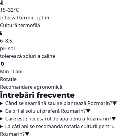
🌡️
15–32°C
Interval termic optim
Cultură termofilă
🧪
6–8.5
pH sol
tolerează soluri alcaline
🔄
Min. 0 ani
Rotație
Recomandare agronomică
Întrebări frecvente
Când se seamănă sau se plantează Rozmarin?
▼
Ce pH al solului preferă Rozmarin?
▼
Care este necesarul de apă pentru Rozmarin?
▼
La câți ani se recomandă rotația culturii pentru
Rozmarin?
▼