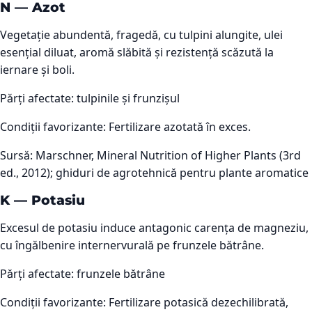
N
—
Azot
Vegetație abundentă, fragedă, cu tulpini alungite, ulei
esențial diluat, aromă slăbită și rezistență scăzută la
iernare și boli.
Părți afectate:
tulpinile și frunzișul
Condiții favorizante:
Fertilizare azotată în exces.
Sursă:
Marschner, Mineral Nutrition of Higher Plants (3rd
ed., 2012); ghiduri de agrotehnică pentru plante aromatice
K
—
Potasiu
Excesul de potasiu induce antagonic carența de magneziu,
cu îngălbenire internervurală pe frunzele bătrâne.
Părți afectate:
frunzele bătrâne
Condiții favorizante:
Fertilizare potasică dezechilibrată,