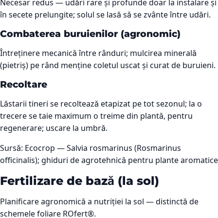
Necesar redus — udări rare și profunde doar la instalare și
în secete prelungite; solul se lasă să se zvânte între udări.
Combaterea buruienilor (agronomic)
Întreținere mecanică între rânduri; mulcirea minerală
(pietriș) pe rând menține coletul uscat și curat de buruieni.
Recoltare
Lăstarii tineri se recoltează etapizat pe tot sezonul; la o
trecere se taie maximum o treime din plantă, pentru
regenerare; uscare la umbră.
Sursă:
Ecocrop — Salvia rosmarinus (Rosmarinus
officinalis); ghiduri de agrotehnică pentru plante aromatice
Fertilizare de bază (la sol)
Planificare agronomică a nutriției la sol — distinctă de
schemele foliare ROfert®.