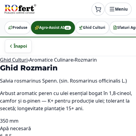
Meniu
Produse
Agro-Assist AI
Ghid Culturi
Sfaturi Ag
AI
Înapoi
Ghid Culturi
›
Aromatice Culinare
›
Rozmarin
Ghid
Rozmarin
Salvia rosmarinus Spenn. (sin. Rosmarinus officinalis L.)
Arbust aromatic peren cu ulei esențial bogat în 1,8-cineol,
camfor și α-pinen — K+ pentru producție ulei; tolerant la
secetă; longevitate plantație 15+ ani.
350 mm
Apă necesară