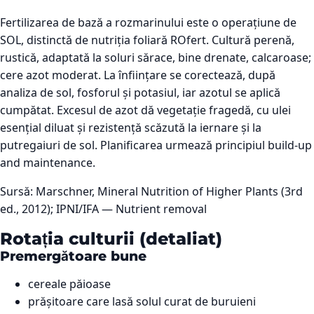
Fertilizarea de bază a rozmarinului este o operațiune de
SOL, distinctă de nutriția foliară ROfert. Cultură perenă,
rustică, adaptată la soluri sărace, bine drenate, calcaroase;
cere azot moderat. La înființare se corectează, după
analiza de sol, fosforul și potasiul, iar azotul se aplică
cumpătat. Excesul de azot dă vegetație fragedă, cu ulei
esențial diluat și rezistență scăzută la iernare și la
putregaiuri de sol. Planificarea urmează principiul build-up
and maintenance.
Sursă:
Marschner, Mineral Nutrition of Higher Plants (3rd
ed., 2012); IPNI/IFA — Nutrient removal
Rotația culturii (detaliat)
Premergătoare bune
cereale păioase
prășitoare care lasă solul curat de buruieni