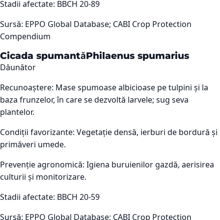
Stadii afectate:
BBCH 20-89
Sursă:
EPPO Global Database; CABI Crop Protection
Compendium
Cicada spumantă
Philaenus spumarius
Dăunător
Recunoaștere:
Mase spumoase albicioase pe tulpini și la
baza frunzelor, în care se dezvoltă larvele; sug seva
plantelor.
Condiții favorizante:
Vegetație densă, ierburi de bordură și
primăveri umede.
Prevenție agronomică:
Igiena buruienilor gazdă, aerisirea
culturii și monitorizare.
Stadii afectate:
BBCH 20-59
Sursă:
EPPO Global Database; CABI Crop Protection