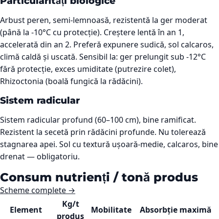
Particularități biologice
Arbust peren, semi-lemnoasă, rezistentă la ger moderat
(până la -10°C cu protecție). Creștere lentă în an 1,
accelerată din an 2. Preferă expunere sudică, sol calcaros,
climă caldă și uscată. Sensibil la: ger prelungit sub -12°C
fără protecție, exces umiditate (putrezire colet),
Rhizoctonia (boală fungică la rădăcini).
Sistem radicular
Sistem radicular profund (60–100 cm), bine ramificat.
Rezistent la secetă prin rădăcini profunde. Nu tolerează
stagnarea apei. Sol cu textură ușoară-medie, calcaros, bine
drenat — obligatoriu.
Consum nutrienți / tonă produs
Scheme complete →
Kg/t
Element
Mobilitate
Absorbție maximă
produs