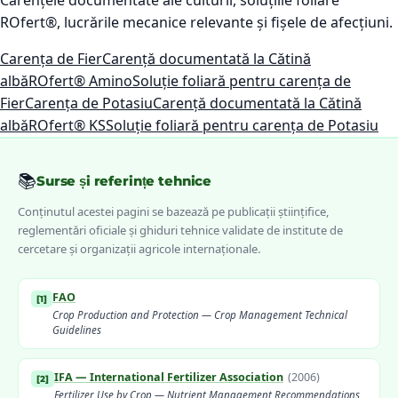
Carențele documentate ale culturii, soluțiile foliare
ROfert®, lucrările mecanice relevante și fișele de afecțiuni.
Carența de Fier
Carență documentată la Cătină
albă
ROfert® Amino
Soluție foliară pentru carența de
Fier
Carența de Potasiu
Carență documentată la Cătină
albă
ROfert® KS
Soluție foliară pentru carența de Potasiu
📚
Surse și referințe tehnice
Conținutul acestei pagini se bazează pe publicații științifice,
reglementări oficiale și ghiduri tehnice validate de institute de
cercetare și organizații agricole internaționale.
FAO
[
1
]
Crop Production and Protection — Crop Management Technical
Guidelines
IFA — International Fertilizer Association
(
2006
)
[
2
]
Fertilizer Use by Crop — Nutrient Management Recommendations