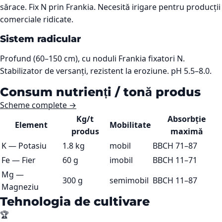
sărace. Fix N prin Frankia. Necesită irigare pentru producții
comerciale ridicate.
Sistem radicular
Profund (60–150 cm), cu noduli Frankia fixatori N.
Stabilizator de versanți, rezistent la eroziune. pH 5.5–8.0.
Consum nutrienți / tonă produs
Scheme complete →
Kg/t
Absorbție
Element
Mobilitate
produs
maximă
K
—
Potasiu
1.8 kg
mobil
BBCH 71–87
Fe
—
Fier
60 g
imobil
BBCH 11–71
Mg
—
300 g
semimobil
BBCH 11–87
Magneziu
Tehnologia de cultivare
🏆