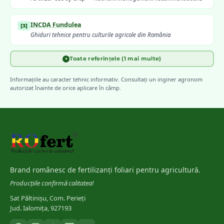
INCDA Fundulea
[
3
]
Ghiduri tehnice pentru culturile agricole din România
Toate referințele (1 mai multe)
▼
Meier, U. (ed.) — Julius Kühn-Institut
(
2018
)
[
4
]
BBCH Monograph — Growth Stages of Major Agricultural Crops
Informațiile au caracter tehnic informativ. Consultați un inginer agronom
autorizat înainte de orice aplicare în câmp.
Brand românesc de fertilizanți foliari pentru agricultură.
Producțiile confirmă calitatea!
Sat Păltinișu, Com. Perieți
Jud. Ialomița, 927193