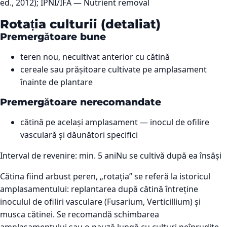
ed., 2012); IPNI/IFA — Nutrient removal
Rotația culturii (detaliat)
Premergătoare bune
teren nou, necultivat anterior cu cătină
cereale sau prășitoare cultivate pe amplasament
înainte de plantare
Premergătoare nerecomandate
cătină pe același amplasament — inocul de ofilire
vasculară și dăunători specifici
Interval de revenire: min.
5
ani
Nu se cultivă după ea însăși
Cătina fiind arbust peren, „rotația” se referă la istoricul
amplasamentului: replantarea după cătină întreține
inoculul de ofiliri vasculare (Fusarium, Verticillium) și
musca cătinei. Se recomandă schimbarea