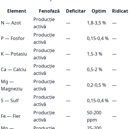
Element
Fenofază
Deficitar
Optim
Ridicat
Producție
N
—
Azot
—
1,8-3,5 %
—
activă
Producție
P
—
Fosfor
—
0,15-0,4 %
—
activă
Producție
K
—
Potasiu
—
1,5-3 %
—
activă
Producție
Ca
—
Calciu
—
0,5-2 %
—
activă
Mg
—
Producție
—
0,2-0,5 %
—
Magneziu
activă
Producție
S
—
Sulf
—
0,15-0,4 %
—
activă
Producție
50-200
Fe
—
Fier
—
—
activă
ppm
Mn
—
Producție
25-200