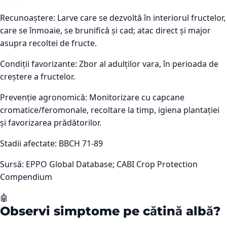
Recunoaștere:
Larve care se dezvoltă în interiorul fructelor,
care se înmoaie, se brunifică și cad; atac direct și major
asupra recoltei de fructe.
Condiții favorizante:
Zbor al adulților vara, în perioada de
creștere a fructelor.
Prevenție agronomică:
Monitorizare cu capcane
cromatice/feromonale, recoltare la timp, igiena plantației
și favorizarea prădătorilor.
Stadii afectate:
BBCH 71-89
Sursă:
EPPO Global Database; CABI Crop Protection
Compendium
🤖
Observi simptome pe
cătină albă
?