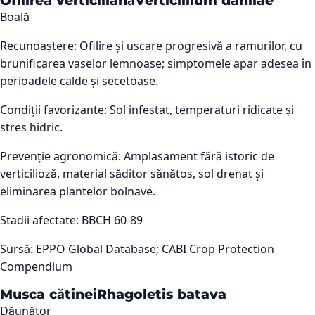
Ofilirea verticiliană
Verticillium dahliae
Boală
Recunoaștere:
Ofilire și uscare progresivă a ramurilor, cu
brunificarea vaselor lemnoase; simptomele apar adesea în
perioadele calde și secetoase.
Condiții favorizante:
Sol infestat, temperaturi ridicate și
stres hidric.
Prevenție agronomică:
Amplasament fără istoric de
verticilioză, material săditor sănătos, sol drenat și
eliminarea plantelor bolnave.
Stadii afectate:
BBCH 60-89
Sursă:
EPPO Global Database; CABI Crop Protection
Compendium
Musca cătinei
Rhagoletis batava
Dăunător