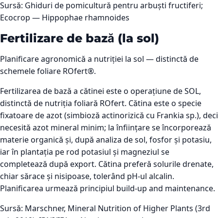
Sursă:
Ghiduri de pomicultură pentru arbuști fructiferi;
Ecocrop — Hippophae rhamnoides
Fertilizare de bază (la sol)
Planificare agronomică a nutriției la sol — distinctă de
schemele foliare ROfert®.
Fertilizarea de bază a cătinei este o operațiune de SOL,
distinctă de nutriția foliară ROfert. Cătina este o specie
fixatoare de azot (simbioză actinorizică cu Frankia sp.), deci
necesită azot mineral minim; la înființare se încorporează
materie organică și, după analiza de sol, fosfor și potasiu,
iar în plantația pe rod potasiul și magneziul se
completează după export. Cătina preferă solurile drenate,
chiar sărace și nisipoase, tolerând pH-ul alcalin.
Planificarea urmează principiul build-up and maintenance.
Sursă:
Marschner, Mineral Nutrition of Higher Plants (3rd