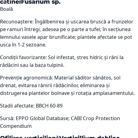
cătinei
Fusarium sp.
Boală
Recunoaștere:
Îngălbenirea și uscarea bruscă a frunzelor
pe ramuri întregi, adesea pe o parte a tufei; în secțiunea
lemnului vasele apar brunificate; plantele afectate se pot
usca în 1-2 sezoane.
Condiții favorizante:
Sol infestat, stres hidric și răni la
rădăcini sau la baza tulpinii.
Prevenție agronomică:
Material săditor sănătos, sol
drenat, evitarea rănirii rădăcinilor, eliminarea și
distrugerea plantelor bolnave și rotația amplasamentului.
Stadii afectate:
BBCH 60-89
Sursă:
EPPO Global Database; CABI Crop Protection
Compendium