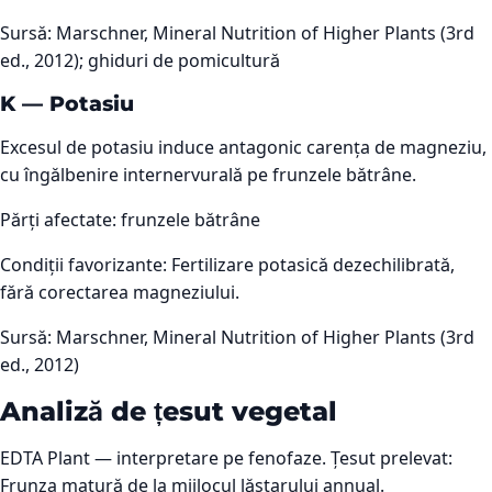
Sursă:
Marschner, Mineral Nutrition of Higher Plants (3rd
ed., 2012); ghiduri de pomicultură
K
—
Potasiu
Excesul de potasiu induce antagonic carența de magneziu,
cu îngălbenire internervurală pe frunzele bătrâne.
Părți afectate:
frunzele bătrâne
Condiții favorizante:
Fertilizare potasică dezechilibrată,
fără corectarea magneziului.
Sursă:
Marschner, Mineral Nutrition of Higher Plants (3rd
ed., 2012)
Analiză de țesut vegetal
EDTA Plant — interpretare pe fenofaze. Țesut prelevat:
Frunza matură de la mijlocul lăstarului annual.