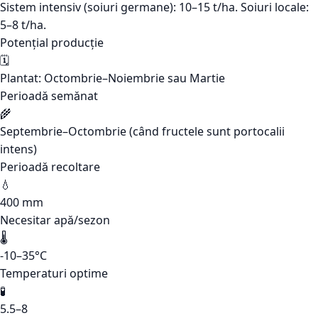
Sistem intensiv (soiuri germane): 10–15 t/ha. Soiuri locale:
5–8 t/ha.
Potențial producție
🗓️
Plantat: Octombrie–Noiembrie sau Martie
Perioadă semănat
🌾
Septembrie–Octombrie (când fructele sunt portocalii
intens)
Perioadă recoltare
💧
400 mm
Necesitar apă/sezon
🌡️
-10–35°C
Temperaturi optime
🧪
5.5–8