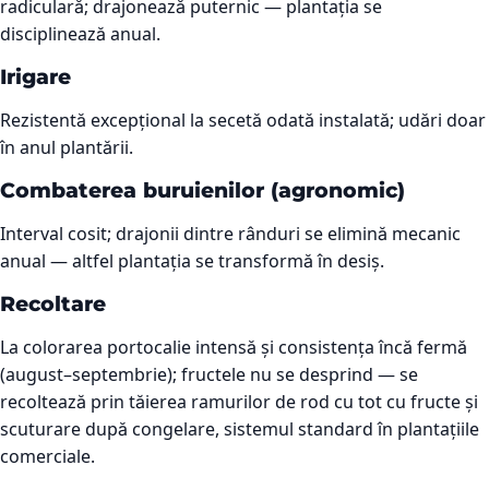
radiculară; drajonează puternic — plantația se
disciplinează anual.
Irigare
Rezistentă excepțional la secetă odată instalată; udări doar
în anul plantării.
Combaterea buruienilor (agronomic)
Interval cosit; drajonii dintre rânduri se elimină mecanic
anual — altfel plantația se transformă în desiș.
Recoltare
La colorarea portocalie intensă și consistența încă fermă
(august–septembrie); fructele nu se desprind — se
recoltează prin tăierea ramurilor de rod cu tot cu fructe și
scuturare după congelare, sistemul standard în plantațiile
comerciale.