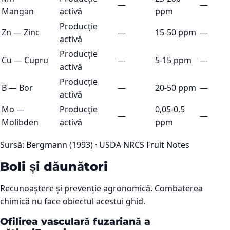
—
—
Mangan
activă
ppm
Producție
Zn
—
Zinc
—
15-50 ppm
—
activă
Producție
Cu
—
Cupru
—
5-15 ppm
—
activă
Producție
B
—
Bor
—
20-50 ppm
—
activă
Mo
—
Producție
0,05-0,5
—
—
Molibden
activă
ppm
Sursă:
Bergmann (1993) · USDA NRCS Fruit Notes
Boli și dăunători
Recunoaștere și prevenție agronomică. Combaterea
chimică nu face obiectul acestui ghid.
Ofilirea vasculară fuzariană a