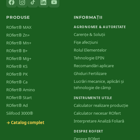
PRODUSE
INFORMAȚII
ROfert® MAX
AGRONOMIE & AUTORITATE
Carențe & Soluții
ROfert® Zn+
Fișe afecțiuni
ROfert® Mn+
Rolul Elementelor
ROfert® B+
Tehnologie EPIN
ROfert® Mg+
Recomandări aplicare
ROfert® KS
Ghiduri Fertilizare
ROfert® PK
Lucrări mecanice, aplicări și
ROfert® Ca
tehnologie de câmp
ROfert® Amino
ROfert® Start
INSTRUMENTE UTILE
ROfert® Ad
Calculator realizare producție
Silifood 3000®
Calculator necesar ROfert
Interpretare Analiză Foliară
→ Catalog complet
DESPRE ROFERT
Despre ROfert