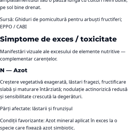
amplasamentului sau o pauză lungă cu culturi neînrudite,
pe sol bine drenat.
Sursă:
Ghiduri de pomicultură pentru arbuști fructiferi;
EPPO / CABI
Simptome de exces / toxicitate
Manifestări vizuale ale excesului de elemente nutritive —
complementar carențelor.
N
—
Azot
Creștere vegetativă exagerată, lăstari fragezi, fructificare
slabă și maturare întârziată; nodulație actinorizică redusă
și sensibilitate crescută la degerături.
Părți afectate:
lăstarii și frunzișul
Condiții favorizante:
Azot mineral aplicat în exces la o
specie care fixează azot simbiotic.