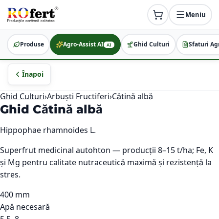
Meniu
Produse
Agro-Assist AI
Ghid Culturi
Sfaturi Ag
AI
Înapoi
Ghid Culturi
›
Arbuști Fructiferi
›
Cătină albă
Ghid
Cătină albă
Hippophae rhamnoides L.
Superfrut medicinal autohton — producții 8–15 t/ha; Fe, K
și Mg pentru calitate nutraceutică maximă și rezistență la
stres.
400 mm
Apă necesară