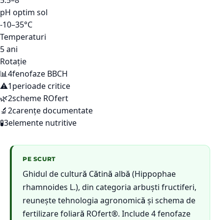
5.5–8
pH optim sol
-10–35°C
Temperaturi
5 ani
Rotație
📊
4
fenofaze BBCH
⚠️
1
perioade critice
🌿
2
scheme ROfert
🔬
2
carențe documentate
🧪
3
elemente nutritive
PE SCURT
Ghidul de cultură Cătină albă (Hippophae
rhamnoides L.), din categoria arbuști fructiferi,
reunește tehnologia agronomică și schema de
fertilizare foliară ROfert®. Include 4 fenofaze