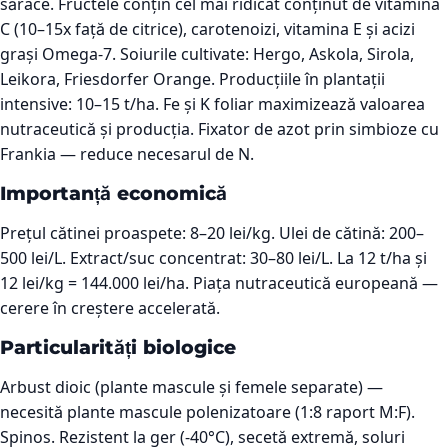
sărace. Fructele conțin cel mai ridicat conținut de vitamina
C (10–15x față de citrice), carotenoizi, vitamina E și acizi
grași Omega-7. Soiurile cultivate: Hergo, Askola, Sirola,
Leikora, Friesdorfer Orange. Producțiile în plantații
intensive: 10–15 t/ha. Fe și K foliar maximizează valoarea
nutraceutică și producția. Fixator de azot prin simbioze cu
Frankia — reduce necesarul de N.
Importanță economică
Prețul cătinei proaspete: 8–20 lei/kg. Ulei de cătină: 200–
500 lei/L. Extract/suc concentrat: 30–80 lei/L. La 12 t/ha și
12 lei/kg = 144.000 lei/ha. Piața nutraceutică europeană —
cerere în creștere accelerată.
Particularități biologice
Arbust dioic (plante mascule și femele separate) —
necesită plante mascule polenizatoare (1:8 raport M:F).
Spinos. Rezistent la ger (-40°C), secetă extremă, soluri