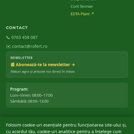
Cont fermier
EDTA Plant
↗
CONTACT
📞 0763 458 087
✉️ contact@rofert.ro
NEWSLETTER
📰 Abonează-te la newsletter →
Sfaturi agro și articole noi direct în inbox
Program:
Luni–Vineri: 08:00–17:00
Sâmbătă: 08:00–13:00
Folosim cookie-uri esențiale pentru funcționarea site-ului și,
©
2026
ROfert România SRL.
Toate drepturile rezervate.
cu acordul tău, cookie-uri analitice pentru a înțelege cum