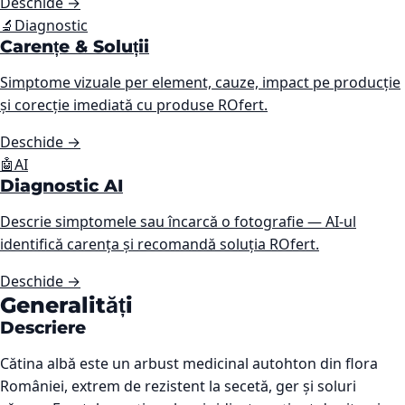
Deschide
→
🔬
Diagnostic
Carențe & Soluții
Simptome vizuale per element, cauze, impact pe producție
și corecție imediată cu produse ROfert.
Deschide
→
🤖
AI
Diagnostic AI
Descrie simptomele sau încarcă o fotografie — AI-ul
identifică carența și recomandă soluția ROfert.
Deschide
→
Generalități
Descriere
Cătina albă este un arbust medicinal autohton din flora
României, extrem de rezistent la secetă, ger și soluri