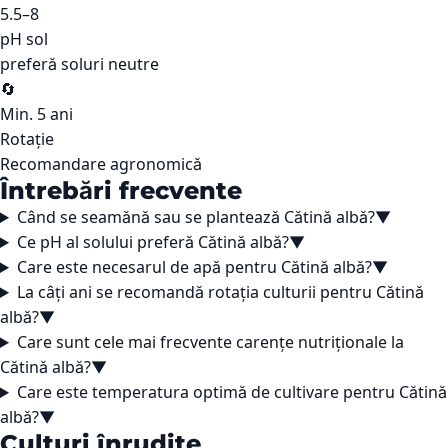
5.5–8
pH sol
preferă soluri neutre
🔄
Min. 5 ani
Rotație
Recomandare agronomică
Întrebări frecvente
Când se seamănă sau se plantează Cătină albă?
▼
Ce pH al solului preferă Cătină albă?
▼
Care este necesarul de apă pentru Cătină albă?
▼
La câți ani se recomandă rotația culturii pentru Cătină
albă?
▼
Care sunt cele mai frecvente carențe nutriționale la
Cătină albă?
▼
Care este temperatura optimă de cultivare pentru Cătină
albă?
▼
Culturi înrudite