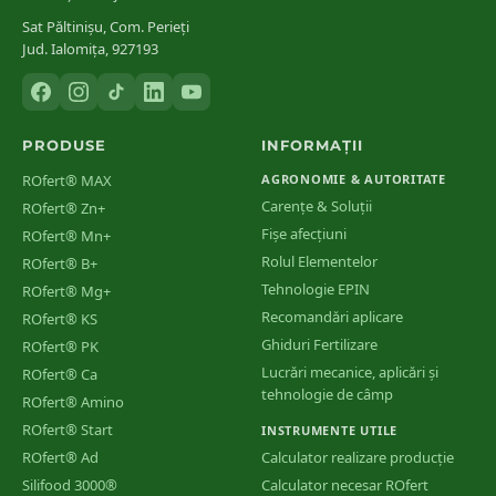
Sat Păltinișu, Com. Perieți
Jud. Ialomița, 927193
PRODUSE
INFORMAȚII
ROfert® MAX
AGRONOMIE & AUTORITATE
Carențe & Soluții
ROfert® Zn+
Fișe afecțiuni
ROfert® Mn+
Rolul Elementelor
ROfert® B+
Tehnologie EPIN
ROfert® Mg+
Recomandări aplicare
ROfert® KS
Ghiduri Fertilizare
ROfert® PK
Lucrări mecanice, aplicări și
ROfert® Ca
tehnologie de câmp
ROfert® Amino
ROfert® Start
INSTRUMENTE UTILE
ROfert® Ad
Calculator realizare producție
Silifood 3000®
Calculator necesar ROfert