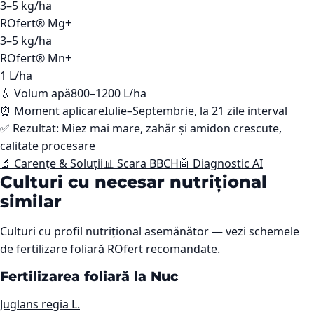
3–5
kg/ha
ROfert® Mg+
3–5
kg/ha
ROfert® Mn+
1
L/ha
💧 Volum apă
800–1200 L/ha
⏰ Moment aplicare
Iulie–Septembrie, la 21 zile interval
✅ Rezultat:
Miez mai mare, zahăr și amidon crescute,
calitate procesare
🔬 Carențe & Soluții
📊 Scara BBCH
🤖 Diagnostic AI
Culturi cu necesar nutrițional
similar
Culturi cu profil nutrițional asemănător — vezi schemele
de fertilizare foliară ROfert recomandate.
Fertilizarea foliară la Nuc
Juglans regia L.