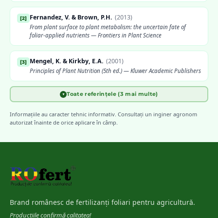
Fernandez, V. & Brown, P.H.
(
2013
)
[
2
]
From plant surface to plant metabolism: the uncertain fate of
foliar-applied nutrients — Frontiers in Plant Science
Mengel, K. & Kirkby, E.A.
(
2001
)
[
3
]
Principles of Plant Nutrition (5th ed.) — Kluwer Academic Publishers
Toate referințele (3 mai multe)
▼
FAO
(
2006
)
[
4
]
Plant Nutrition for Food Security: A Guide for Integrated Nutrient
Informațiile au caracter tehnic informativ. Consultați un inginer agronom
Management
autorizat înainte de orice aplicare în câmp.
INCDA Fundulea
[
5
]
Scheme de fertilizare foliară pentru principalele culturi agricole
din România
Marschner, H.
(
2012
)
[
6
]
Mineral Nutrition of Higher Plants (3rd ed.) — Elsevier
Brand românesc de fertilizanți foliari pentru agricultură.
Producțiile confirmă calitatea!