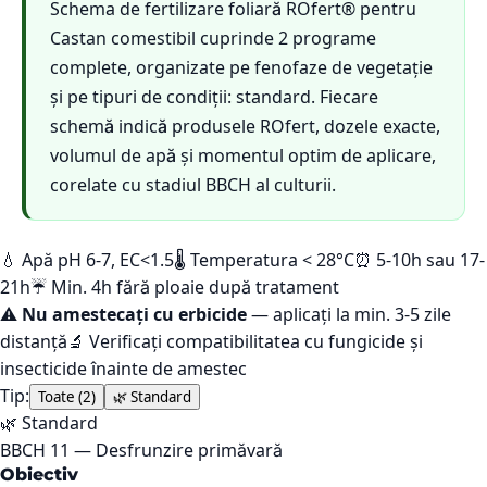
Schema de fertilizare foliară ROfert® pentru
Castan comestibil cuprinde 2 programe
complete, organizate pe fenofaze de vegetație
și pe tipuri de condiții: standard. Fiecare
schemă indică produsele ROfert, dozele exacte,
volumul de apă și momentul optim de aplicare,
corelate cu stadiul BBCH al culturii.
💧 Apă pH 6-7, EC<1.5
🌡️ Temperatura < 28°C
⏰ 5-10h sau 17-
21h
☔ Min. 4h fără ploaie după tratament
⚠️
Nu amestecați cu erbicide
— aplicați la min. 3-5 zile
distanță
🔬 Verificați compatibilitatea cu fungicide și
insecticide înainte de amestec
Tip:
Toate (
2
)
🌿
Standard
🌿
Standard
BBCH
11
—
Desfrunzire primăvară
Obiectiv