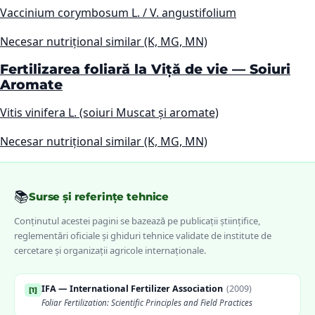
Vaccinium corymbosum L. / V. angustifolium
Necesar nutrițional similar (K, MG, MN)
Fertilizarea foliară la Viță de vie — Soiuri
Aromate
Vitis vinifera L. (soiuri Muscat și aromate)
Necesar nutrițional similar (K, MG, MN)
📚
Surse și referințe tehnice
Conținutul acestei pagini se bazează pe publicații științifice,
reglementări oficiale și ghiduri tehnice validate de institute de
cercetare și organizații agricole internaționale.
IFA — International Fertilizer Association
(
2009
)
[
1
]
Foliar Fertilization: Scientific Principles and Field Practices