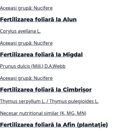
Aceeași grupă: Nucifere
Fertilizarea foliară la Alun
Corylus avellana L.
Aceeași grupă: Nucifere
Fertilizarea foliară la Migdal
Prunus dulcis (Mill.) D.A.Webb
Aceeași grupă: Nucifere
Fertilizarea foliară la Cimbrișor
Thymus serpyllum L. / Thymus pulegioides L.
Necesar nutrițional similar (K, MG, MN)
Fertilizarea foliară la Afin (plantație)