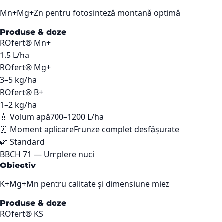
Mn+Mg+Zn pentru fotosinteză montană optimă
Produse & doze
ROfert® Mn+
1.5
L/ha
ROfert® Mg+
3–5
kg/ha
ROfert® B+
1–2
kg/ha
💧 Volum apă
700–1200 L/ha
⏰ Moment aplicare
Frunze complet desfășurate
🌿
Standard
BBCH
71
—
Umplere nuci
Obiectiv
K+Mg+Mn pentru calitate și dimensiune miez
Produse & doze
ROfert® KS