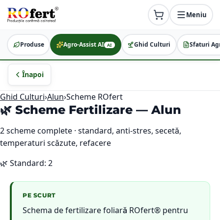
Meniu
Produse
Agro-Assist AI
Ghid Culturi
Sfaturi Ag
AI
Înapoi
Ghid Culturi
›
Alun
›
Scheme ROfert
🌿 Scheme Fertilizare —
Alun
2
scheme complete · standard, anti-stres, secetă,
temperaturi scăzute, refacere
🌿
Standard
:
2
PE SCURT
Schema de fertilizare foliară ROfert® pentru