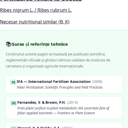
Ribes nigrum L. / Ribes rubrum L.
Necesar nutrițional similar (B, K)
📚
Surse și referințe tehnice
Conținutul acestei pagini se bazează pe publicații științifice,
reglementări oficiale și ghiduri tehnice validate de institute de
cercetare și organizații agricole internaționale.
IFA — International Fertilizer Association
(
2009
)
[
1
]
Foliar Fertilization: Scientific Principles and Field Practices
Fernandez, V. & Brown, P.H.
(
2013
)
[
2
]
From plant surface to plant metabolism: the uncertain fate of
foliar-applied nutrients — Frontiers in Plant Science