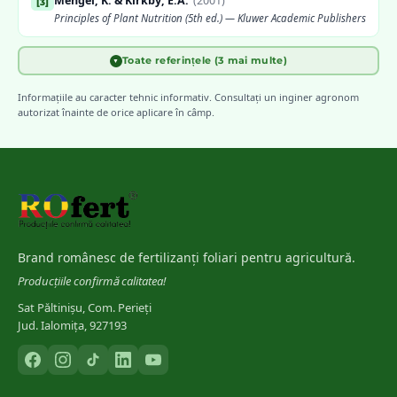
Mengel, K. & Kirkby, E.A.
(
2001
)
[
3
]
Principles of Plant Nutrition (5th ed.) — Kluwer Academic Publishers
Toate referințele (3 mai multe)
▼
FAO
(
2006
)
[
4
]
Plant Nutrition for Food Security: A Guide for Integrated Nutrient
Informațiile au caracter tehnic informativ. Consultați un inginer agronom
Management
autorizat înainte de orice aplicare în câmp.
INCDA Fundulea
[
5
]
Scheme de fertilizare foliară pentru principalele culturi agricole
din România
Marschner, H.
(
2012
)
[
6
]
Mineral Nutrition of Higher Plants (3rd ed.) — Elsevier
Brand românesc de fertilizanți foliari pentru agricultură.
Producțiile confirmă calitatea!
Sat Păltinișu, Com. Perieți
Jud. Ialomița, 927193