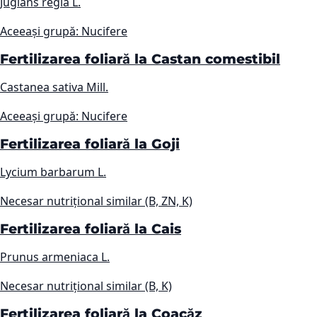
Juglans regia L.
Aceeași grupă: Nucifere
Fertilizarea foliară la Castan comestibil
Castanea sativa Mill.
Aceeași grupă: Nucifere
Fertilizarea foliară la Goji
Lycium barbarum L.
Necesar nutrițional similar (B, ZN, K)
Fertilizarea foliară la Cais
Prunus armeniaca L.
Necesar nutrițional similar (B, K)
Fertilizarea foliară la Coacăz