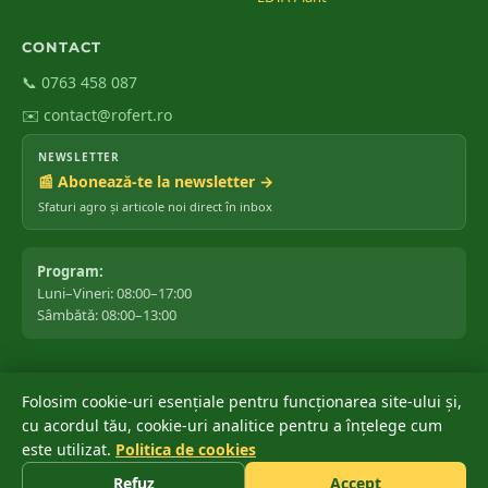
CONTACT
📞 0763 458 087
✉️ contact@rofert.ro
NEWSLETTER
📰 Abonează-te la newsletter →
Sfaturi agro și articole noi direct în inbox
Program:
Luni–Vineri: 08:00–17:00
Sâmbătă: 08:00–13:00
Folosim cookie-uri esențiale pentru funcționarea site-ului și,
©
2026
ROfert România SRL.
Toate drepturile rezervate.
cu acordul tău, cookie-uri analitice pentru a înțelege cum
Marca ROfert® este înregistrată oficial la OSIM ✔ · Depusă: 04 iunie
este utilizat.
Politica de cookies
®
2018 · Acordată: 20 noiembrie 2018 · Stare: Înregistrată
Refuz
Accept
Politica de confidențialitate
Termeni și condiții
Cookies