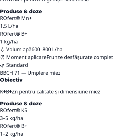
Produse & doze
ROfert® Mn+
1.5
L/ha
ROfert® B+
1
kg/ha
💧 Volum apă
600–800 L/ha
⏰ Moment aplicare
Frunze desfășurate complet
🌿
Standard
BBCH
71
—
Umplere miez
Obiectiv
K+B+Zn pentru calitate și dimensiune miez
Produse & doze
ROfert® KS
3–5
kg/ha
ROfert® B+
1–2
kg/ha