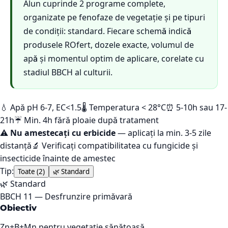
Alun cuprinde 2 programe complete,
organizate pe fenofaze de vegetație și pe tipuri
de condiții: standard. Fiecare schemă indică
produsele ROfert, dozele exacte, volumul de
apă și momentul optim de aplicare, corelate cu
stadiul BBCH al culturii.
💧 Apă pH 6-7, EC<1.5
🌡️ Temperatura < 28°C
⏰ 5-10h sau 17-
21h
☔ Min. 4h fără ploaie după tratament
⚠️
Nu amestecați cu erbicide
— aplicați la min. 3-5 zile
distanță
🔬 Verificați compatibilitatea cu fungicide și
insecticide înainte de amestec
Tip:
Toate (
2
)
🌿
Standard
🌿
Standard
BBCH
11
—
Desfrunzire primăvară
Obiectiv
Zn+B+Mn pentru vegetație sănătoasă