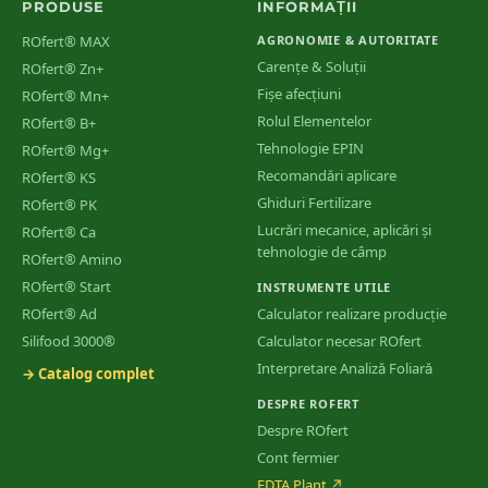
PRODUSE
INFORMAȚII
ROfert® MAX
AGRONOMIE & AUTORITATE
Carențe & Soluții
ROfert® Zn+
Fișe afecțiuni
ROfert® Mn+
Rolul Elementelor
ROfert® B+
Tehnologie EPIN
ROfert® Mg+
Recomandări aplicare
ROfert® KS
Ghiduri Fertilizare
ROfert® PK
Lucrări mecanice, aplicări și
ROfert® Ca
tehnologie de câmp
ROfert® Amino
ROfert® Start
INSTRUMENTE UTILE
ROfert® Ad
Calculator realizare producție
Silifood 3000®
Calculator necesar ROfert
Interpretare Analiză Foliară
→ Catalog complet
DESPRE ROFERT
Despre ROfert
Cont fermier
EDTA Plant
↗