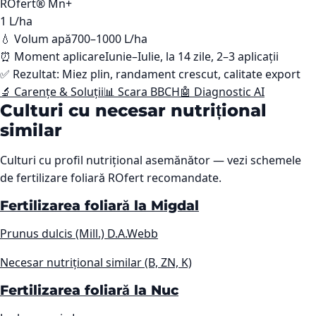
ROfert® Mn+
1
L/ha
💧 Volum apă
700–1000 L/ha
⏰ Moment aplicare
Iunie–Iulie, la 14 zile, 2–3 aplicații
✅ Rezultat:
Miez plin, randament crescut, calitate export
🔬 Carențe & Soluții
📊 Scara BBCH
🤖 Diagnostic AI
Culturi cu necesar nutrițional
similar
Culturi cu profil nutrițional asemănător — vezi schemele
de fertilizare foliară ROfert recomandate.
Fertilizarea foliară la Migdal
Prunus dulcis (Mill.) D.A.Webb
Necesar nutrițional similar (B, ZN, K)
Fertilizarea foliară la Nuc