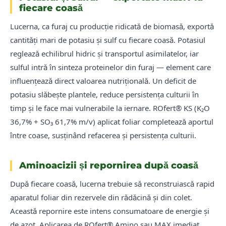
fiecare coasă
Lucerna, ca furaj cu producție ridicată de biomasă, exportă
cantități mari de potasiu și sulf cu fiecare coasă. Potasiul
reglează echilibrul hidric și transportul asimilatelor, iar
sulful intră în sinteza proteinelor din furaj — element care
influențează direct valoarea nutrițională. Un deficit de
potasiu slăbește plantele, reduce persistența culturii în
timp și le face mai vulnerabile la iernare. ROfert® KS (K₂O
36,7% + SO₃ 61,7% m/v) aplicat foliar completează aportul
între coase, susținând refacerea și persistența culturii.
Aminoacizii și repornirea după coasă
După fiecare coasă, lucerna trebuie să reconstruiască rapid
aparatul foliar din rezervele din rădăcină și din colet.
Această repornire este intens consumatoare de energie și
de azot. Aplicarea de ROfert® Amino sau MAX imediat