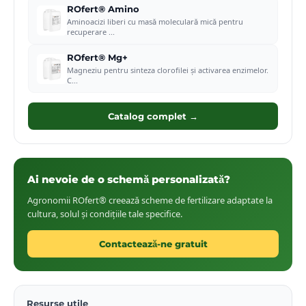
ROfert® Amino
Aminoacizi liberi cu masă moleculară mică pentru
recuperare
...
ROfert® Mg+
Magneziu pentru sinteza clorofilei și activarea enzimelor.
C
...
Catalog complet →
Ai nevoie de o schemă personalizată?
Agronomii ROfert® creează scheme de fertilizare adaptate la
cultura, solul și condițiile tale specifice.
Contactează-ne gratuit
Resurse utile