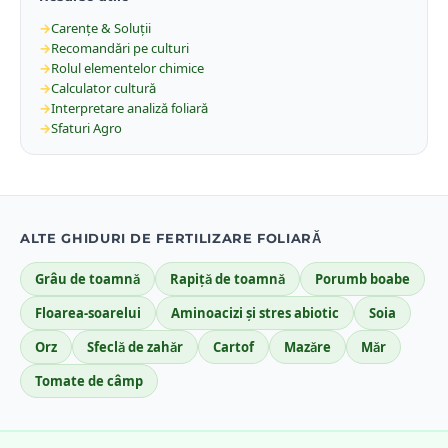
→
Carențe & Soluții
→
Recomandări pe culturi
→
Rolul elementelor chimice
→
Calculator cultură
→
Interpretare analiză foliară
→
Sfaturi Agro
ALTE GHIDURI DE FERTILIZARE FOLIARĂ
Grâu de toamnă
Rapiță de toamnă
Porumb boabe
Floarea-soarelui
Aminoacizi și stres abiotic
Soia
Orz
Sfeclă de zahăr
Cartof
Mazăre
Măr
Tomate de câmp