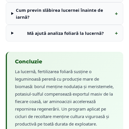
Cum previn slăbirea lucernei înainte de
+
iarnă?
+
Mă ajută analiza foliară la lucernă?
Concluzie
La lucernă, fertilizarea foliară susține o
leguminoasă perenă cu producție mare de
biomasă: borul menține nodulația și meristemele,
potasiul-sulful compensează exportul masiv de la
fiecare coasă, iar aminoacizii accelerează
repornirea regenerării. Un program aplicat pe
cicluri de recoltare menține cultura viguroasă și
productivă pe toată durata de exploatare.