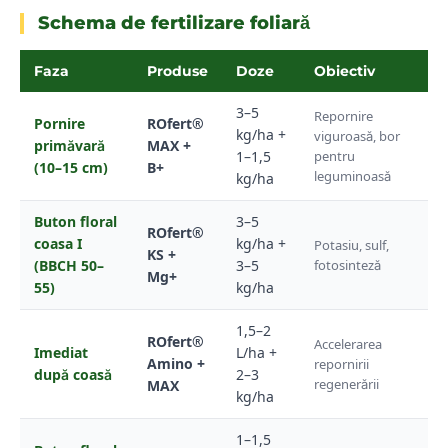
Schema de fertilizare foliară
Faza
Produse
Doze
Obiectiv
3–5
Repornire
Pornire
ROfert®
kg/ha +
viguroasă, bor
primăvară
MAX +
1–1,5
pentru
(10–15 cm)
B+
leguminoasă
kg/ha
Buton floral
3–5
ROfert®
coasa I
kg/ha +
Potasiu, sulf,
KS +
(BBCH 50–
3–5
fotosinteză
Mg+
55)
kg/ha
1,5–2
ROfert®
Accelerarea
Imediat
L/ha +
Amino +
repornirii
după coasă
2–3
regenerării
MAX
kg/ha
1–1,5