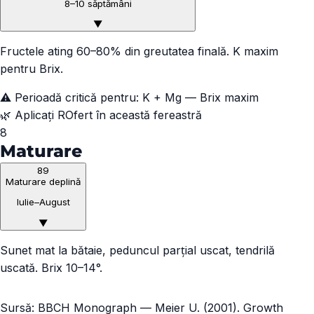
8–10 săptămâni
▼
Fructele ating 60–80% din greutatea finală. K maxim
pentru Brix.
⚠️ Perioadă critică pentru:
K + Mg — Brix maxim
🌿 Aplicați ROfert în această fereastră
8
Maturare
89
Maturare deplină
Iulie–August
▼
Sunet mat la bătaie, peduncul parțial uscat, tendrilă
uscată. Brix 10–14°.
Sursă: BBCH Monograph — Meier U. (2001). Growth