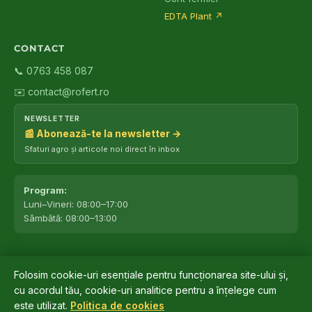
EDTA Plant
↗
CONTACT
📞 0763 458 087
✉️ contact@rofert.ro
NEWSLETTER
📰 Abonează-te la newsletter →
Sfaturi agro și articole noi direct în inbox
Program:
Luni–Vineri: 08:00–17:00
Sâmbătă: 08:00–13:00
Folosim cookie-uri esențiale pentru funcționarea site-ului și,
©
2026
ROfert România SRL.
Toate drepturile rezervate.
cu acordul tău, cookie-uri analitice pentru a înțelege cum
Marca ROfert® este înregistrată oficial la OSIM ✔ · Depusă: 04 iunie
este utilizat.
Politica de cookies
®