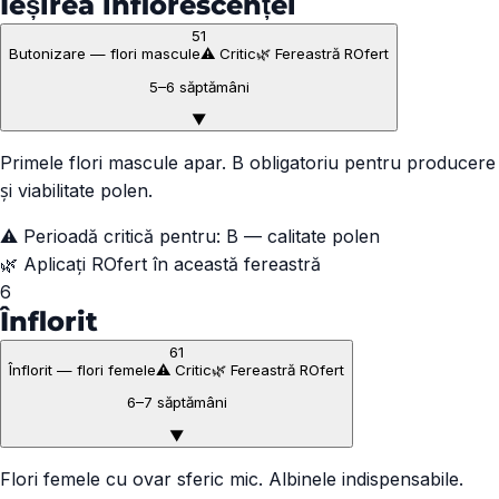
Ieșirea inflorescenței
51
Butonizare — flori mascule
⚠️ Critic
🌿 Fereastră ROfert
5–6 săptămâni
▼
Primele flori mascule apar. B obligatoriu pentru producere
și viabilitate polen.
⚠️ Perioadă critică pentru:
B — calitate polen
🌿 Aplicați ROfert în această fereastră
6
Înflorit
61
Înflorit — flori femele
⚠️ Critic
🌿 Fereastră ROfert
6–7 săptămâni
▼
Flori femele cu ovar sferic mic. Albinele indispensabile.