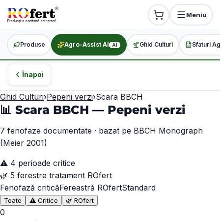
Meniu
Produse
Agro-Assist AI
Ghid Culturi
Sfaturi A
AI
Înapoi
Ghid Culturi
›
Pepeni verzi
›
Scara BBCH
📊 Scara BBCH —
Pepeni verzi
7
fenofaze documentate · bazat pe BBCH Monograph
(Meier 2001)
⚠️
4
perioade critice
🌿
5
ferestre tratament ROfert
Fenofază critică
Fereastră ROfert
Standard
Toate
⚠️ Critice
🌿 ROfert
0