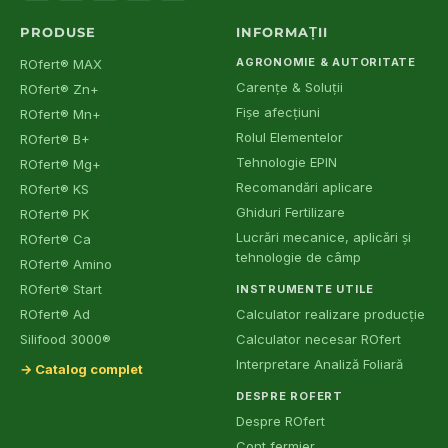
PRODUSE
INFORMAȚII
AGRONOMIE & AUTORITATE
ROfert® MAX
Carențe & Soluții
ROfert® Zn+
Fișe afecțiuni
ROfert® Mn+
Rolul Elementelor
ROfert® B+
Tehnologie EPIN
ROfert® Mg+
Recomandări aplicare
ROfert® KS
Ghiduri Fertilizare
ROfert® PK
Lucrări mecanice, aplicări și
ROfert® Ca
tehnologie de câmp
ROfert® Amino
ROfert® Start
INSTRUMENTE UTILE
ROfert® Ad
Calculator realizare producție
Silifood 3000®
Calculator necesar ROfert
Interpretare Analiză Foliară
→ Catalog complet
DESPRE ROFERT
Despre ROfert
Cont fermier