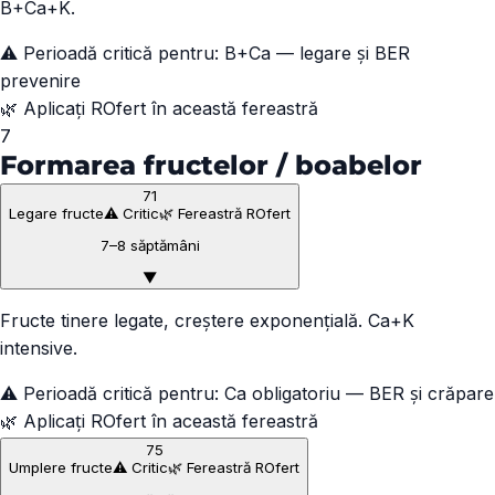
B+Ca+K.
⚠️ Perioadă critică pentru:
B+Ca — legare și BER
prevenire
🌿 Aplicați ROfert în această fereastră
7
Formarea fructelor / boabelor
71
Legare fructe
⚠️ Critic
🌿 Fereastră ROfert
7–8 săptămâni
▼
Fructe tinere legate, creștere exponențială. Ca+K
intensive.
⚠️ Perioadă critică pentru:
Ca obligatoriu — BER și crăpare
🌿 Aplicați ROfert în această fereastră
75
Umplere fructe
⚠️ Critic
🌿 Fereastră ROfert