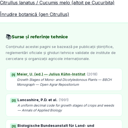
Citrullus lanatus / Cucumis melo (altoit pe Cucurbita)
Înrudire botanică (gen Citrullus)
📚
Surse și referințe tehnice
Conținutul acestei pagini se bazează pe publicații științifice,
reglementări oficiale și ghiduri tehnice validate de institute de
cercetare și organizații agricole internaționale.
Meier, U. (ed.) — Julius Kühn-Institut
(
2018
)
[
1
]
Growth Stages of Mono- and Dicotyledonous Plants — BBCH
Monograph — Open Agrar Repositorium
Lancashire, P.D. et al.
(
1991
)
[
2
]
A uniform decimal code for growth stages of crops and weeds
— Annals of Applied Biology
Biologische Bundesanstalt für Land- und
[
3
]