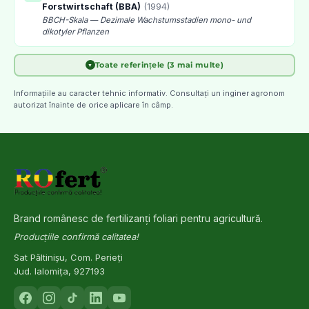
Forstwirtschaft (BBA)
(
1994
)
BBCH-Skala — Dezimale Wachstumsstadien mono- und
dikotyler Pflanzen
Toate referințele (3 mai multe)
▼
Weber, E. & Bleiholder, H.
(
1990
)
[
4
]
Erläuterungen zu den BBCH-Dezimal-Codes — Gesunde
Informațiile au caracter tehnic informativ. Consultați un inginer agronom
Pflanzen
autorizat înainte de orice aplicare în câmp.
EPPO — European and Mediterranean Plant Protection
[
5
]
Organization
Guidelines on Good Plant Protection Practice — Phenological
development stages
INCDA Fundulea
[
6
]
Brand românesc de fertilizanți foliari pentru agricultură.
Stadii de vegetație și ferestre de tratament la principalele culturi
din România
Producțiile confirmă calitatea!
Sat Păltinișu, Com. Perieți
Jud. Ialomița, 927193