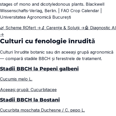
stages of mono and dicotyledonous plants. Blackwell
Wissenschafts-Verlag, Berlin. | FAO Crop Calendar |
Universitatea Agronomică București
🌿 Scheme ROfert →
🔬 Carențe & Soluții →
🤖 Diagnostic AI
→
Culturi cu fenologie înrudită
Culturi înrudite botanic sau din aceeași grupă agronomică
— compară stadiile BBCH și ferestrele de tratament.
Stadii BBCH la Pepeni galbeni
Cucumis melo L.
Aceeași grupă: Cucurbitacee
Stadii BBCH la Bostani
Cucurbita moschata Duchesne / C. pepo L.