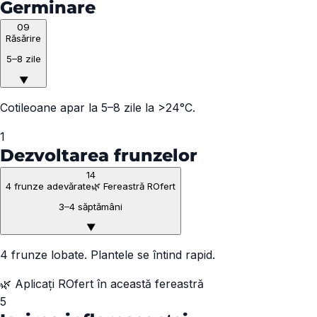
Germinare
09
Răsărire
5–8 zile
▼
Cotileoane apar la 5–8 zile la >24°C.
1
Dezvoltarea frunzelor
14
4 frunze adevărate
🌿 Fereastră ROfert
3–4 săptămâni
▼
4 frunze lobate. Plantele se întind rapid.
🌿 Aplicați ROfert în această fereastră
5