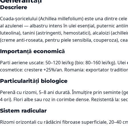
Generalități
Descriere
Coada-șoricelului (Achillea millefolium) este una dintre ce
al azulenei — albastru intens în ulei esențial, puternic anti
luteolina), tanini (astringenti, hemostatici), alcaloizi (ach
(creme anti-roseata, pentru piele sensibila, couperoza), ceaiu
Importanță economică
Parti aeriene uscate: 50–120 lei/kg (bio: 80–160 lei/kg). Ulei 
cosmetice: crestere +25%/an. Romania: exportator traditiona
Particularități biologice
Perenã cu rizomi, 5–8 ani durată. Înmulțire prin seminte (g
4 ori). Flori albe sau roz in corimbe dense. Rezistentă la: s
Sistem radicular
Rizomi orizontali cu rădăcini fibroase superficiale, 20–40 cm