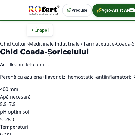
Produse
Agro-Assist AI
AI
Înapoi
Ghid Culturi
›
Medicinale Industriale / Farmaceutice
›
Coada-Șo
Ghid
Coada-Șoricelului
Achillea millefolium L.
Perenă cu azulena+flavonoizi hemostatici-antiinflamatori; 
400 mm
Apă necesară
5.5–7.5
pH optim sol
5–28°C
Temperaturi
6 ani