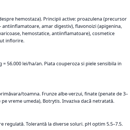
 despre hemostaza). Principii active: proazulena (precursor
 — antiinflamatoare, amar digestiv), flavonoizi (apigenina,
ne varicoase, hemostatice, antiinflamatoare), cosmetice
t inflorire.
g = 56.000 lei/ha/an. Piata couperoza si piele sensibila in
 primăvara/toamna. Frunze albe-verzui, finate (penate de 3–
are pe vreme umeda), Botrytis. Invaziva dacã netratată.
e regulată. Tolerantă la diverse soluri. pH optim 5.5–7.5.