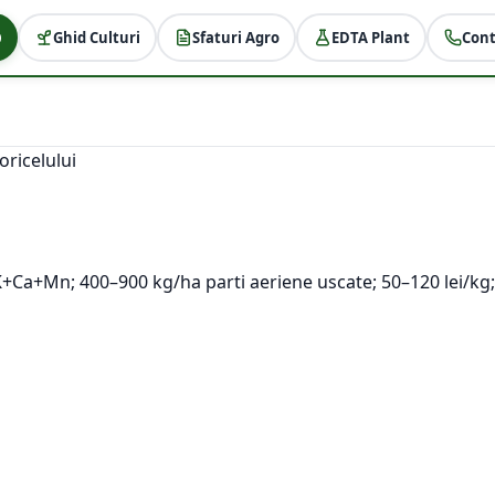
Ghid Culturi
Sfaturi Agro
EDTA Plant
Cont
ricelului
K+Ca+Mn; 400–900 kg/ha parti aeriene uscate; 50–120 lei/kg;