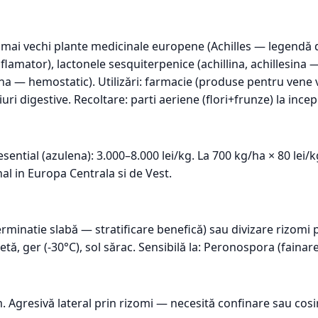
le mai vechi plante medicinale europene (Achilles — legendă
inflamator), lactonele sesquiterpenice (achillina, achillesina
illeina — hemostatic). Utilizări: farmacie (produse pentru ve
ri digestive. Recoltare: parti aeriene (flori+frunze) la incepu
esential (azulena): 3.000–8.000 lei/kg. La 700 kg/ha × 80 lei/k
l in Europa Centrala si de Vest.
erminatie slabă — stratificare benefică) sau divizare rizomi
ecetă, ger (-30°C), sol sărac. Sensibilă la: Peronospora (fain
. Agresivă lateral prin rizomi — necesită confinare sau cosir