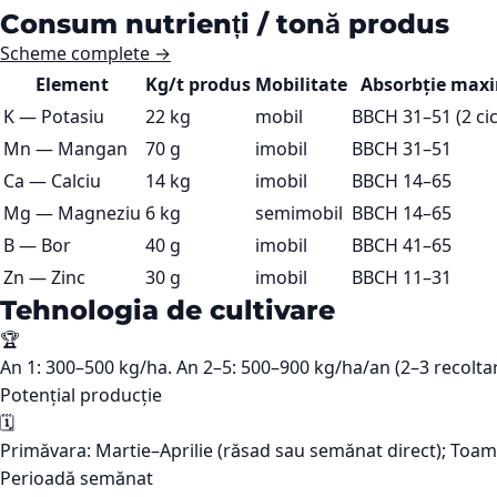
Consum nutrienți / tonă produs
Scheme complete →
Element
Kg/t produs
Mobilitate
Absorbție max
K
—
Potasiu
22 kg
mobil
BBCH 31–51 (2 cic
Mn
—
Mangan
70 g
imobil
BBCH 31–51
Ca
—
Calciu
14 kg
imobil
BBCH 14–65
Mg
—
Magneziu
6 kg
semimobil
BBCH 14–65
B
—
Bor
40 g
imobil
BBCH 41–65
Zn
—
Zinc
30 g
imobil
BBCH 11–31
Tehnologia de cultivare
🏆
An 1: 300–500 kg/ha. An 2–5: 500–900 kg/ha/an (2–3 recoltari
Potențial producție
🗓️
Primăvara: Martie–Aprilie (răsad sau semănat direct); Toa
Perioadă semănat