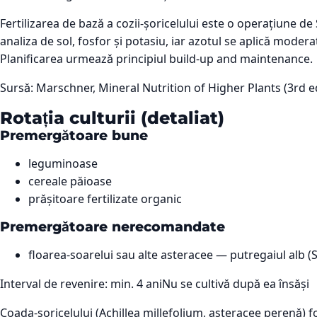
Fertilizarea de bază a cozii-șoricelului este o operațiune de S
analiza de sol, fosfor și potasiu, iar azotul se aplică moder
Planificarea urmează principiul build-up and maintenance.
Sursă:
Marschner, Mineral Nutrition of Higher Plants (3rd ed
Rotația culturii (detaliat)
Premergătoare bune
leguminoase
cereale păioase
prășitoare fertilizate organic
Premergătoare nerecomandate
floarea-soarelui sau alte asteracee — putregaiul alb (
Interval de revenire: min.
4
ani
Nu se cultivă după ea însăși
Coada-șoricelului (Achillea millefolium, asteracee perenă) fo