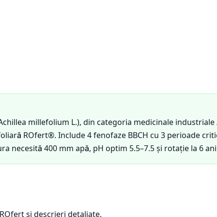
Achillea millefolium L.), din categoria medicinale industrial
oliară ROfert®. Include 4 fenofaze BBCH cu 3 perioade critic
ra necesită 400 mm apă, pH optim 5.5–7.5 și rotație la 6 ani
Ofert și descrieri detaliate.