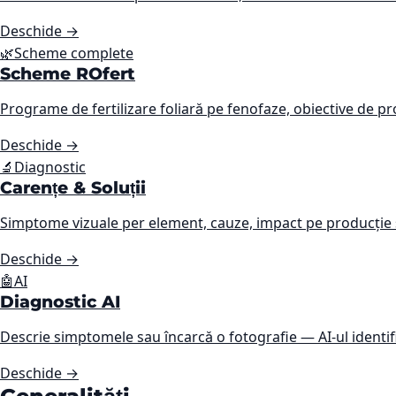
Deschide
→
🌿
Scheme complete
Scheme ROfert
Programe de fertilizare foliară pe fenofaze, obiective de pro
Deschide
→
🔬
Diagnostic
Carențe & Soluții
Simptome vizuale per element, cauze, impact pe producție 
Deschide
→
🤖
AI
Diagnostic AI
Descrie simptomele sau încarcă o fotografie — AI-ul identif
Deschide
→