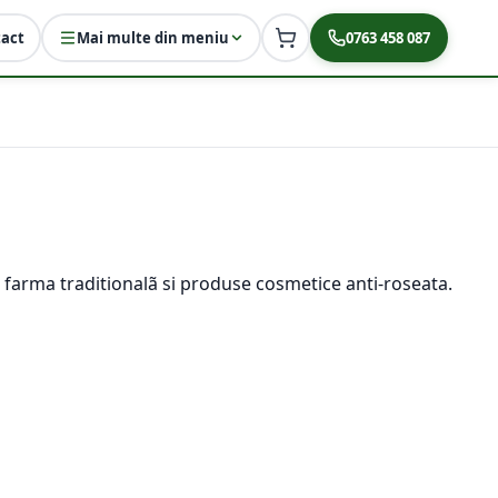
act
Mai multe din meniu
0763 458 087
 farma traditionalã si produse cosmetice anti-roseata.