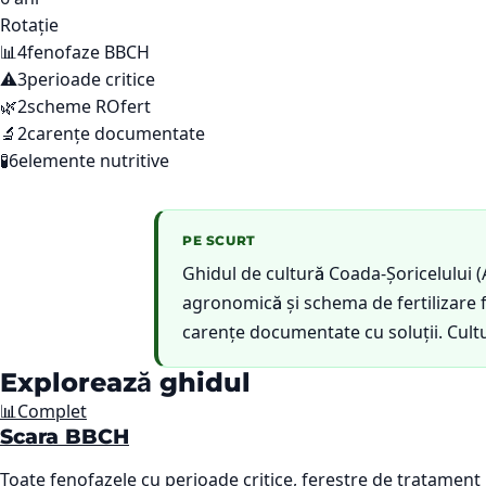
Rotație
📊
4
fenofaze BBCH
⚠️
3
perioade critice
🌿
2
scheme ROfert
🔬
2
carențe documentate
🧪
6
elemente nutritive
PE SCURT
Ghidul de cultură Coada-Șoricelului (
agronomică și schema de fertilizare f
carențe documentate cu soluții. Cultu
Explorează ghidul
📊
Complet
Scara BBCH
Toate fenofazele cu perioade critice, ferestre de tratament R