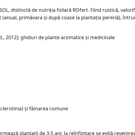
OL, distinctă de nutriția foliară ROfert. Fiind rustică, valori
at (anual, primăvara și după coase la plantația perenă), întru
., 2012); ghiduri de plante aromatice și medicinale
Sclerotinia) și făinarea comune
rmează plantații de 3-5 ani; la reînființare se evită revenire