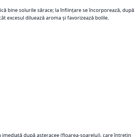
fică bine solurile sărace; la înființare se încorporează, după
cât excesul diluează aroma și favorizează bolile.
a imediată după asteracee (floarea-soarelui), care întrețin