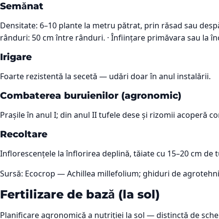
Semănat
Densitate: 6–10 plante la metru pătrat, prin răsad sau despă
rânduri: 50 cm între rânduri. · Înființare primăvara sau la 
Irigare
Foarte rezistentă la secetă — udări doar în anul instalării.
Combaterea buruienilor (agronomic)
Prașile în anul I; din anul II tufele dese și rizomii acoperă c
Recoltare
Inflorescențele la înflorirea deplină, tăiate cu 15–20 cm de t
Sursă:
Ecocrop — Achillea millefolium; ghiduri de agrotehn
Fertilizare de bază (la sol)
Planificare agronomică a nutriției la sol — distinctă de sch