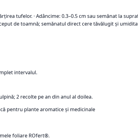
rțirea tufelor. · Adâncime: 0.3–0.5 cm sau semănat la supraf
început de toamnă; semănatul direct cere tăvălugit și umidita
omplet intervalul.
ulpină; 2 recolte pe an din anul al doilea.
ică pentru plante aromatice și medicinale
emele foliare ROfert®.