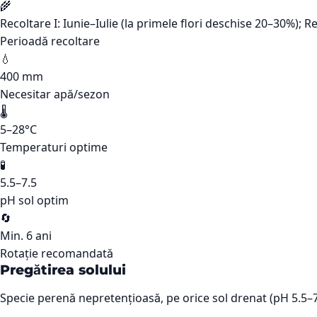
🌾
Recoltare I: Iunie–Iulie (la primele flori deschise 20–30%); 
Perioadă recoltare
💧
400 mm
Necesitar apă/sezon
🌡️
5–28°C
Temperaturi optime
🧪
5.5–7.5
pH sol optim
🔄
Min. 6 ani
Rotație recomandată
Pregătirea solului
Specie perenă nepretențioasă, pe orice sol drenat (pH 5.5–7