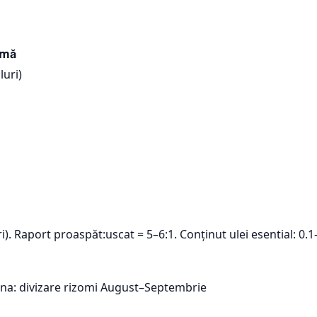
imă
luri)
). Raport proaspăt:uscat = 5–6:1. Conținut ulei esential: 0.
mna: divizare rizomi August–Septembrie