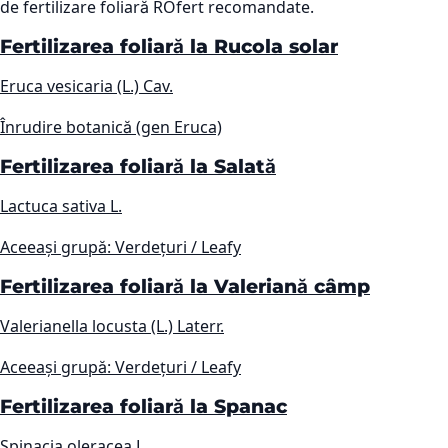
de fertilizare foliară ROfert recomandate.
Fertilizarea foliară la Rucola solar
Eruca vesicaria (L.) Cav.
Înrudire botanică (gen Eruca)
Fertilizarea foliară la Salată
Lactuca sativa L.
Aceeași grupă: Verdețuri / Leafy
Fertilizarea foliară la Valeriană câmp
Valerianella locusta (L.) Laterr.
Aceeași grupă: Verdețuri / Leafy
Fertilizarea foliară la Spanac
Spinacia oleracea L.