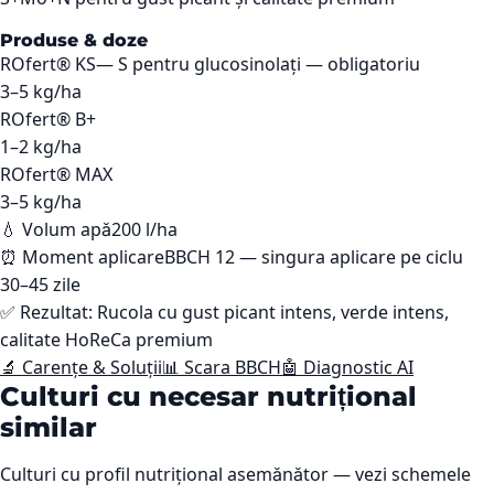
Produse & doze
ROfert® KS
—
S pentru glucosinolați — obligatoriu
3–5
kg/ha
ROfert® B+
1–2
kg/ha
ROfert® MAX
3–5
kg/ha
💧 Volum apă
200 l/ha
⏰ Moment aplicare
BBCH 12 — singura aplicare pe ciclu
30–45 zile
✅ Rezultat:
Rucola cu gust picant intens, verde intens,
calitate HoReCa premium
🔬 Carențe & Soluții
📊 Scara BBCH
🤖 Diagnostic AI
Culturi cu necesar nutrițional
similar
Culturi cu profil nutrițional asemănător — vezi schemele