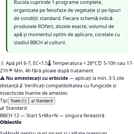
Rucola cuprinde 1 programe complete,
organizate pe fenofaze de vegetație și pe tipuri
de condiții: standard. Fiecare schemă indică
produsele ROfert, dozele exacte, volumul de
apă și momentul optim de aplicare, corelate cu
stadiul BBCH al culturii.
💧 Apă pH 6-7, EC<1.5
🌡️ Temperatura < 28°C
⏰ 5-10h sau 17-
21h
☔ Min. 4h fără ploaie după tratament
⚠️
Nu amestecați cu erbicide
— aplicați la min. 3-5 zile
distanță
🔬 Verificați compatibilitatea cu fungicide și
insecticide înainte de amestec
Tip:
Toate (
1
)
🌿
Standard
🌿
Standard
BBCH
12
—
Start S+Mo+N — singura fereastră
Obiectiv
S+Mo+N pentru gust picant și calitate premium