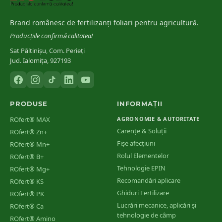
Marschner, H.
(
2012
)
[
6
]
Mineral Nutrition of Higher Plants (3rd ed.) — Elsevier
Brand românesc de fertilizanți foliari pentru agricultură.
Producțiile confirmă calitatea!
Sat Păltinișu, Com. Perieți
Jud. Ialomița, 927193
PRODUSE
INFORMAȚII
ROfert® MAX
AGRONOMIE & AUTORITATE
Carențe & Soluții
ROfert® Zn+
Fișe afecțiuni
ROfert® Mn+
Rolul Elementelor
ROfert® B+
Tehnologie EPIN
ROfert® Mg+
Recomandări aplicare
ROfert® KS
Ghiduri Fertilizare
ROfert® PK
Lucrări mecanice, aplicări și
ROfert® Ca
tehnologie de câmp
ROfert® Amino