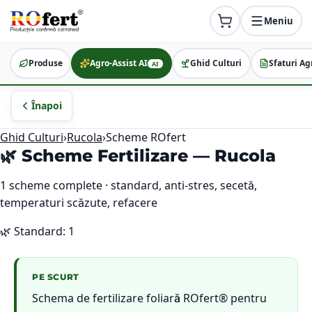
Meniu
Produse
Agro-Assist AI
Ghid Culturi
Sfaturi Ag
AI
Înapoi
Ghid Culturi
›
Rucola
›
Scheme ROfert
🌿 Scheme Fertilizare —
Rucola
1
scheme complete · standard, anti-stres, secetă,
temperaturi scăzute, refacere
🌿
Standard
:
1
PE SCURT
Schema de fertilizare foliară ROfert® pentru