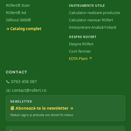
ROfert® Start
INSTRUMENTE UTILE
ROfert® Ad
Calculator realizare producție
Silifood 3000®
Calculator necesar ROfert
Interpretare Analiză Foliară
→ Catalog complet
DESPRE ROFERT
Despre ROfert
Cont fermier
EDTA Plant
↗
CONTACT
📞 0763 458 087
✉️ contact@rofert.ro
NEWSLETTER
📰 Abonează-te la newsletter →
Sfaturi agro și articole noi direct în inbox