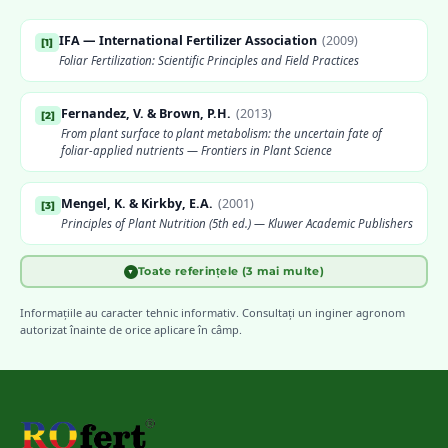
IFA — International Fertilizer Association
(
2009
)
[
1
]
Foliar Fertilization: Scientific Principles and Field Practices
Fernandez, V. & Brown, P.H.
(
2013
)
[
2
]
From plant surface to plant metabolism: the uncertain fate of
foliar-applied nutrients — Frontiers in Plant Science
Mengel, K. & Kirkby, E.A.
(
2001
)
[
3
]
Principles of Plant Nutrition (5th ed.) — Kluwer Academic Publishers
Toate referințele (3 mai multe)
▼
FAO
(
2006
)
[
4
]
Plant Nutrition for Food Security: A Guide for Integrated Nutrient
Informațiile au caracter tehnic informativ. Consultați un inginer agronom
Management
autorizat înainte de orice aplicare în câmp.
INCDA Fundulea
[
5
]
Scheme de fertilizare foliară pentru principalele culturi agricole
din România