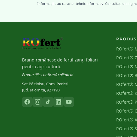
Informațiile au caracter tehnic informativ. Consultați un ingin
Nutrient Management
PRODUS
ROfert® 
ROfert® 
Brand românesc de fertilizanți foliari
pentru agricultură.
ROfert® 
Producțiile confirmă calitatea!
ROfert® 
Sat Păltinișu, Com. Perieți
ROfert® 
Jud. Ialomița, 927193
ROfert® 
ROfert® 
ROfert® 
ROfert® 
ROfert® S