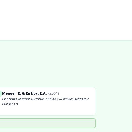
Mengel, K. & Kirkby, E.A.
(
2001
)
]
Principles of Plant Nutrition (5th ed.) — Kluwer Academic
Publishers
Marschner, H.
(
2012
)
]
Mineral Nutrition of Higher Plants (3rd ed.) — Elsevier