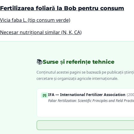
Fertilizarea foliară la Bob pentru consum
Vicia faba L. (tip consum verde)
Necesar nutrițional similar (N, K, CA)
📚
Surse și referințe tehnice
Conținutul acestei pagini se bazează pe publicații științi
cercetare și organizații agricole internaționale.
IFA — International Fertilizer Association
(
20
[
1
]
Foliar Fertilization: Scientific Principles and Field Practi
FAO
(
2006
)
[
4
]
Plant Nutrition for Food Security: A Guide for Integrat