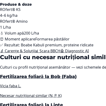
Produse & doze
ROfert® KS
4–6
kg/ha
ROfert® Amino
1
L/ha
💧 Volum apă
200 L/ha
⏰ Moment aplicare
Formarea păstăilor
✅ Rezultat:
Boabe Kabuli premium, proteine ridicate
🔬 Carențe & Soluții
📊 Scara BBCH
🤖 Diagnostic AI
Culturi cu necesar nutrițional simi
Culturi cu profil nutrițional asemănător — vezi schemele de
Fertilizarea foliară la Bob (Faba)
Vicia faba L.
Necesar nutrițional similar (N, P, K)
Fertilizarea foliară la Linte