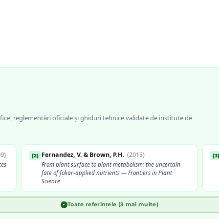
fice, reglementări oficiale și ghiduri tehnice validate de institute de
09
)
Fernandez, V. & Brown, P.H.
(
2013
)
[
2
]
[
3
ces
From plant surface to plant metabolism: the uncertain
fate of foliar-applied nutrients — Frontiers in Plant
Science
Toate referințele (3 mai multe)
▼
INCDA Fundulea
[
5
]
[
6
ed
Scheme de fertilizare foliară pentru principalele culturi