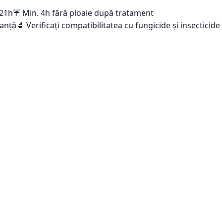
-21h
☔ Min. 4h fără ploaie după tratament
tanță
🔬 Verificați compatibilitatea cu fungicide și insecticid