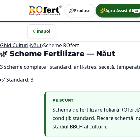
Produse
Agro-Assist AI
AI
Înapoi
Ghid Culturi
›
Năut
›
Scheme ROfert
🌿 Scheme Fertilizare —
Năut
3
scheme complete · standard, anti-stres, secetă, temperatu
🌿
Standard
:
3
PE SCURT
Schema de fertilizare foliară ROfert
condiții: standard. Fiecare schemă i
stadiul BBCH al culturii.