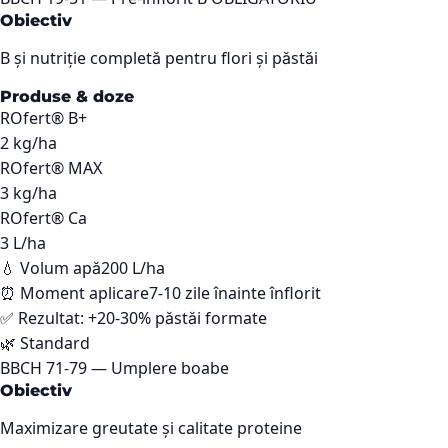
Obiectiv
B și nutriție completă pentru flori și păstăi
Produse & doze
ROfert® B+
2
kg/ha
ROfert® MAX
3
kg/ha
ROfert® Ca
3
L/ha
💧 Volum apă
200 L/ha
⏰ Moment aplicare
7-10 zile înainte înflorit
✅ Rezultat:
+20-30% păstăi formate
🌿
Standard
BBCH
71-79
—
Umplere boabe
Obiectiv
Maximizare greutate și calitate proteine