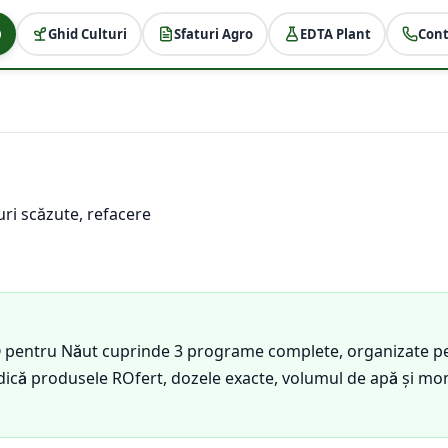
Ghid Culturi
Sfaturi Agro
EDTA Plant
Cont
ri scăzute, refacere
® pentru Năut cuprinde 3 programe complete, organizate pe 
ndică produsele ROfert, dozele exacte, volumul de apă și mo