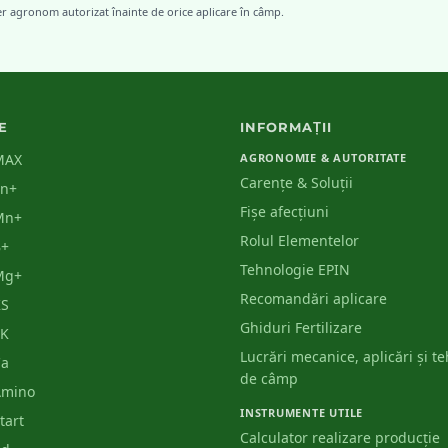
er agronom autorizat înainte de orice aplicare în câmp.
agricole din România
E
INFORMAȚII
MAX
AGRONOMIE & AUTORITATE
Carențe & Soluții
Zn+
Fișe afecțiuni
Mn+
Rolul Elementelor
B+
Tehnologie EPIN
Mg+
Recomandări aplicare
KS
Ghiduri Fertilizare
PK
Lucrări mecanice, aplicări și t
Ca
de câmp
Amino
INSTRUMENTE UTILE
tart
Calculator realizare producție