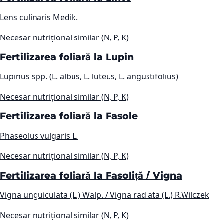
Lens culinaris Medik.
Necesar nutrițional similar (N, P, K)
Fertilizarea foliară la Lupin
Lupinus spp. (L. albus, L. luteus, L. angustifolius)
Necesar nutrițional similar (N, P, K)
Fertilizarea foliară la Fasole
Phaseolus vulgaris L.
Necesar nutrițional similar (N, P, K)
Fertilizarea foliară la Fasoliță / Vigna
Vigna unguiculata (L.) Walp. / Vigna radiata (L.) R.Wilczek
Necesar nutrițional similar (N, P, K)