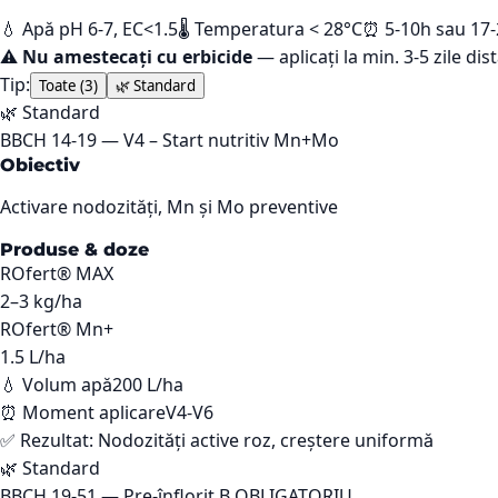
💧 Apă pH 6-7, EC<1.5
🌡️ Temperatura < 28°C
⏰ 5-10h sau 17
⚠️
Nu amestecați cu erbicide
— aplicați la min. 3-5 zile dis
Tip:
Toate (
3
)
🌿
Standard
🌿
Standard
BBCH
14-19
—
V4 – Start nutritiv Mn+Mo
Obiectiv
Activare nodozități, Mn și Mo preventive
Produse & doze
ROfert® MAX
2–3
kg/ha
ROfert® Mn+
1.5
L/ha
💧 Volum apă
200 L/ha
⏰ Moment aplicare
V4-V6
✅ Rezultat:
Nodozități active roz, creștere uniformă
🌿
Standard
BBCH
19-51
—
Pre-înflorit B OBLIGATORIU