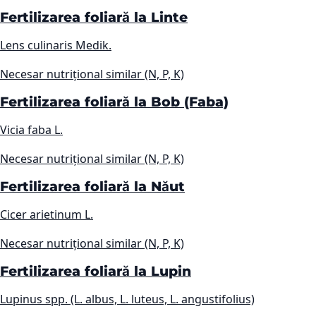
Fertilizarea foliară la Linte
Lens culinaris Medik.
Necesar nutrițional similar (N, P, K)
Fertilizarea foliară la Bob (Faba)
Vicia faba L.
Necesar nutrițional similar (N, P, K)
Fertilizarea foliară la Năut
Cicer arietinum L.
Necesar nutrițional similar (N, P, K)
Fertilizarea foliară la Lupin
Lupinus spp. (L. albus, L. luteus, L. angustifolius)