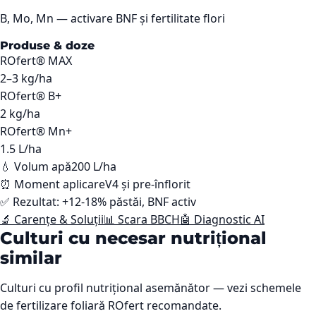
B, Mo, Mn — activare BNF și fertilitate flori
Produse & doze
ROfert® MAX
2–3
kg/ha
ROfert® B+
2
kg/ha
ROfert® Mn+
1.5
L/ha
💧 Volum apă
200 L/ha
⏰ Moment aplicare
V4 și pre-înflorit
✅ Rezultat:
+12-18% păstăi, BNF activ
🔬 Carențe & Soluții
📊 Scara BBCH
🤖 Diagnostic AI
Culturi cu necesar nutrițional
similar
Culturi cu profil nutrițional asemănător — vezi schemele
de fertilizare foliară ROfert recomandate.