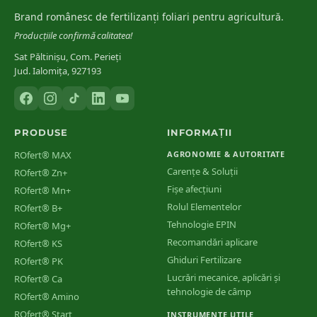
Mineral Nutrition of Higher Plants (3rd ed.) — Elsevier
Brand românesc de fertilizanți foliari pentru agricultură.
Producțiile confirmă calitatea!
Sat Păltinișu, Com. Perieți
Jud. Ialomița, 927193
PRODUSE
INFORMAȚII
ROfert® MAX
AGRONOMIE & AUTORITATE
Carențe & Soluții
ROfert® Zn+
Fișe afecțiuni
ROfert® Mn+
Rolul Elementelor
ROfert® B+
Tehnologie EPIN
ROfert® Mg+
Recomandări aplicare
ROfert® KS
Ghiduri Fertilizare
ROfert® PK
Lucrări mecanice, aplicări și
ROfert® Ca
tehnologie de câmp
ROfert® Amino
ROfert® Start
INSTRUMENTE UTILE