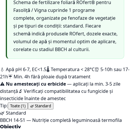
Schema de fertilizare foliară ROfert® pentru
Fasoliță / Vigna cuprinde 1 programe
complete, organizate pe fenofaze de vegetație
și pe tipuri de condiții: standard. Fiecare
schemă indică produsele ROfert, dozele exacte,
volumul de apă și momentul optim de aplicare,
corelate cu stadiul BBCH al culturii.
💧 Apă pH 6-7, EC<1.5
🌡️ Temperatura < 28°C
⏰ 5-10h sau 17-
21h
☔ Min. 4h fără ploaie după tratament
⚠️
Nu amestecați cu erbicide
— aplicați la min. 3-5 zile
distanță
🔬 Verificați compatibilitatea cu fungicide și
insecticide înainte de amestec
Tip:
Toate (
1
)
🌿
Standard
🌿
Standard
BBCH
14-51
—
Nutriție completă leguminoasă termofila
Obiectiv