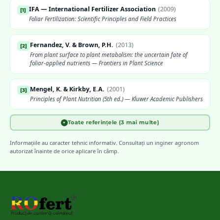
IFA — International Fertilizer Association
(
2009
)
[
1
]
Foliar Fertilization: Scientific Principles and Field Practices
Fernandez, V. & Brown, P.H.
(
2013
)
[
2
]
From plant surface to plant metabolism: the uncertain fate of
foliar-applied nutrients — Frontiers in Plant Science
Mengel, K. & Kirkby, E.A.
(
2001
)
[
3
]
Principles of Plant Nutrition (5th ed.) — Kluwer Academic Publishers
Toate referințele (3 mai multe)
▼
FAO
(
2006
)
[
4
]
Plant Nutrition for Food Security: A Guide for Integrated Nutrient
Informațiile au caracter tehnic informativ. Consultați un inginer agronom
Management
autorizat înainte de orice aplicare în câmp.
INCDA Fundulea
[
5
]
Scheme de fertilizare foliară pentru principalele culturi agricole
din România
Marschner, H.
(
2012
)
[
6
]