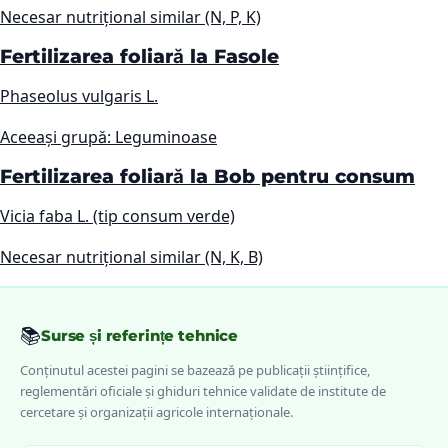
Necesar nutrițional similar (N, P, K)
Fertilizarea foliară la Fasole
Phaseolus vulgaris L.
Aceeași grupă: Leguminoase
Fertilizarea foliară la Bob pentru consum
Vicia faba L. (tip consum verde)
Necesar nutrițional similar (N, K, B)
📚
Surse și referințe tehnice
Conținutul acestei pagini se bazează pe publicații științifice,
reglementări oficiale și ghiduri tehnice validate de institute de
cercetare și organizații agricole internaționale.