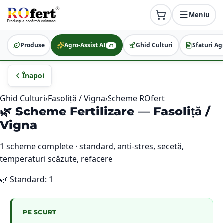
Meniu
Produse
Agro-Assist AI
Ghid Culturi
Sfaturi Ag
AI
Înapoi
Ghid Culturi
›
Fasoliță / Vigna
›
Scheme ROfert
🌿 Scheme Fertilizare —
Fasoliță /
Vigna
1
scheme complete · standard, anti-stres, secetă,
temperaturi scăzute, refacere
🌿
Standard
:
1
PE SCURT