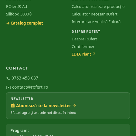
ROfert® Ad
Calculator realizare producție
Silifood 3000®
Calculator necesar ROfert
Interpretare Analiză Foliară
→ Catalog complet
DESPRE ROFERT
Despre ROfert
Cont fermier
EDTA Plant
↗
CONTACT
📞 0763 458 087
✉️ contact@rofert.ro
NEWSLETTER
📰 Abonează-te la newsletter →
Sfaturi agro și articole noi direct în inbox
Program: