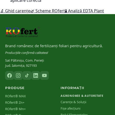
aplicare corectă
🔬 Ghid carențe
🌿 Scheme ROfert
🧪 Analiză EDTA Plant
Brand românesc de fertilizanți foliari pentru agricultură.
Producțiile confirmă calitatea!
Sat Păltinișu, Com. Perieți
Jud. Ialomița, 927193
PRODUSE
INFORMAȚII
ROfert® MAX
AGRONOMIE & AUTORITATE
Carențe & Soluții
ROfert® Zn+
Fișe afecțiuni
ROfert® Mn+
Rolul Elementelor