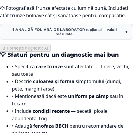
💡 Fotografiază frunze afectate cu lumină bună. Includeți
atât frunze bolnave cât și sănătoase pentru comparație.
🧪 ANALIZĂ FOLIARĂ DE LABORATOR
(opțional — valori
▼
măsurate)
🔬 Pornește diagnostic AI
💡 Sfaturi pentru un diagnostic mai bun
• Specifică
care frunze
sunt afectate — tinere, vechi,
sau toate
• Descrie
culoarea și forma
simptomului (dungi,
pete, margini arse)
• Menționează dacă este
uniform pe câmp
sau în
focare
• Include
condiții recente
— secetă, ploaie
abundentă, frig
• Adaugă
fenofaza BBCH
pentru recomandare de