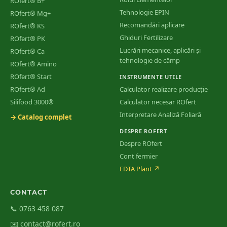
ROfert® B+
Tehnologie EPIN
ROfert® Mg+
Recomandări aplicare
ROfert® KS
Ghiduri Fertilizare
ROfert® PK
Lucrări mecanice, aplicări și
ROfert® Ca
tehnologie de câmp
ROfert® Amino
ROfert® Start
INSTRUMENTE UTILE
ROfert® Ad
Calculator realizare producție
Silifood 3000®
Calculator necesar ROfert
Interpretare Analiză Foliară
→ Catalog complet
DESPRE ROFERT
Despre ROfert
Cont fermier
EDTA Plant
↗
CONTACT
📞 0763 458 087
✉️ contact@rofert.ro