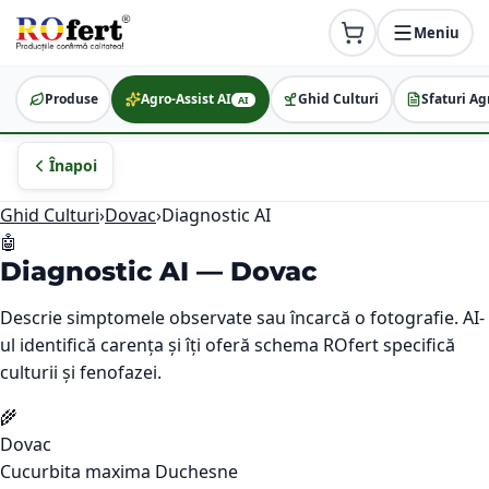
Meniu
Produse
Agro-Assist AI
Ghid Culturi
Sfaturi Ag
AI
Înapoi
Ghid Culturi
›
Dovac
›
Diagnostic AI
🤖
Diagnostic AI —
Dovac
Descrie simptomele observate sau încarcă o fotografie. AI-
ul identifică carența și îți oferă schema ROfert specifică
culturii și fenofazei.
🌾
Dovac
Cucurbita maxima Duchesne