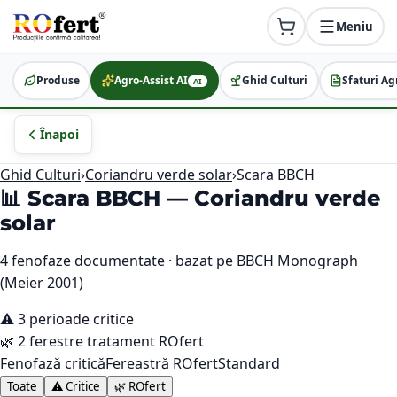
Meniu
Produse
Agro-Assist AI
Ghid Culturi
Sfaturi Ag
AI
Înapoi
Ghid Culturi
›
Coriandru verde solar
›
Scara BBCH
📊 Scara BBCH —
Coriandru verde
solar
4
fenofaze documentate · bazat pe BBCH Monograph
(Meier 2001)
⚠️
3
perioade critice
🌿
2
ferestre tratament ROfert
Fenofază critică
Fereastră ROfert
Standard
Toate
⚠️ Critice
🌿 ROfert