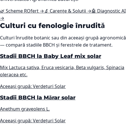
🌿 Scheme ROfert →
🔬 Carențe & Soluții →
🤖 Diagnostic AI
→
Culturi cu fenologie înrudită
Culturi înrudite botanic sau din aceeași grupă agronomică
— compară stadiile BBCH și ferestrele de tratament.
Stadii BBCH la Baby Leaf mix solar
Mix Lactuca sativa, Eruca vesicaria, Beta vulgaris, Spinacia
oleracea etc.
Aceeași grupă: Verdețuri Solar
Stadii BBCH la Mărar solar
Anethum graveolens L.
Aceeași grupă: Verdețuri Solar