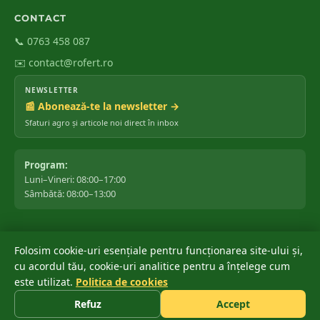
CONTACT
📞 0763 458 087
✉️ contact@rofert.ro
NEWSLETTER
📰 Abonează-te la newsletter →
Sfaturi agro și articole noi direct în inbox
Program:
Luni–Vineri: 08:00–17:00
Sâmbătă: 08:00–13:00
Folosim cookie-uri esențiale pentru funcționarea site-ului și,
©
2026
ROfert România SRL.
Toate drepturile rezervate.
cu acordul tău, cookie-uri analitice pentru a înțelege cum
Marca ROfert® este înregistrată oficial la OSIM ✔ · Depusă: 04 iunie
este utilizat.
Politica de cookies
®
2018 · Acordată: 20 noiembrie 2018 · Stare: Înregistrată
Refuz
Accept
Politica de confidențialitate
Termeni și condiții
Cookies