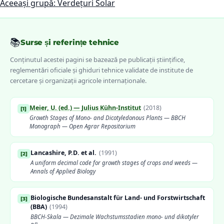
Aceeași grupă: Verdețuri Solar
📚
Surse și referințe tehnice
Conținutul acestei pagini se bazează pe publicații științifice,
reglementări oficiale și ghiduri tehnice validate de institute de
cercetare și organizații agricole internaționale.
Meier, U. (ed.) — Julius Kühn-Institut
(
2018
)
[
1
]
Growth Stages of Mono- and Dicotyledonous Plants — BBCH
Monograph — Open Agrar Repositorium
Lancashire, P.D. et al.
(
1991
)
[
2
]
A uniform decimal code for growth stages of crops and weeds —
Annals of Applied Biology
Biologische Bundesanstalt für Land- und Forstwirtschaft
[
3
]
(BBA)
(
1994
)
BBCH-Skala — Dezimale Wachstumsstadien mono- und dikotyler