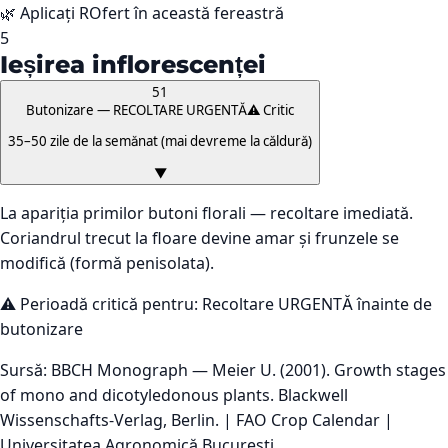
🌿 Aplicați ROfert în această fereastră
5
Ieșirea inflorescenței
51
Butonizare — RECOLTARE URGENTĂ
⚠️ Critic
35–50 zile de la semănat (mai devreme la căldură)
▼
La apariția primilor butoni florali — recoltare imediată.
Coriandrul trecut la floare devine amar și frunzele se
modifică (formă penisolata).
⚠️ Perioadă critică pentru:
Recoltare URGENTĂ înainte de
butonizare
Sursă: BBCH Monograph — Meier U. (2001). Growth stages
of mono and dicotyledonous plants. Blackwell
Wissenschafts-Verlag, Berlin. | FAO Crop Calendar |
Universitatea Agronomică București