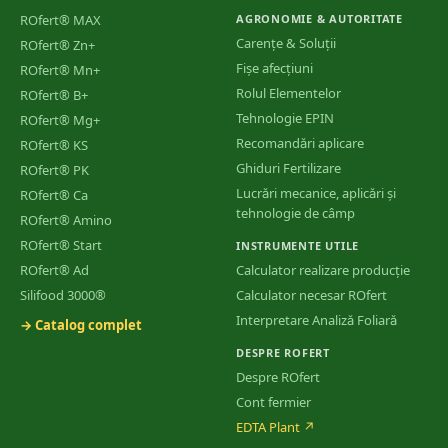
ROfert® MAX
AGRONOMIE & AUTORITATE
Carențe & Soluții
ROfert® Zn+
Fișe afecțiuni
ROfert® Mn+
Rolul Elementelor
ROfert® B+
Tehnologie EPIN
ROfert® Mg+
Recomandări aplicare
ROfert® KS
Ghiduri Fertilizare
ROfert® PK
Lucrări mecanice, aplicări și
ROfert® Ca
tehnologie de câmp
ROfert® Amino
ROfert® Start
INSTRUMENTE UTILE
ROfert® Ad
Calculator realizare producție
Silifood 3000®
Calculator necesar ROfert
Interpretare Analiză Foliară
→ Catalog complet
DESPRE ROFERT
Despre ROfert
Cont fermier
EDTA Plant
↗