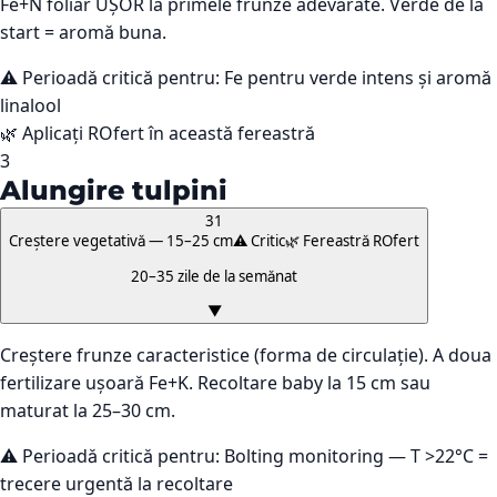
Fe+N foliar UȘOR la primele frunze adevărate. Verde de la
start = aromă buna.
⚠️ Perioadă critică pentru:
Fe pentru verde intens și aromă
linalool
🌿 Aplicați ROfert în această fereastră
3
Alungire tulpini
31
Creștere vegetativă — 15–25 cm
⚠️ Critic
🌿 Fereastră ROfert
20–35 zile de la semănat
▼
Creștere frunze caracteristice (forma de circulație). A doua
fertilizare ușoară Fe+K. Recoltare baby la 15 cm sau
maturat la 25–30 cm.
⚠️ Perioadă critică pentru:
Bolting monitoring — T >22°C =
trecere urgentă la recoltare