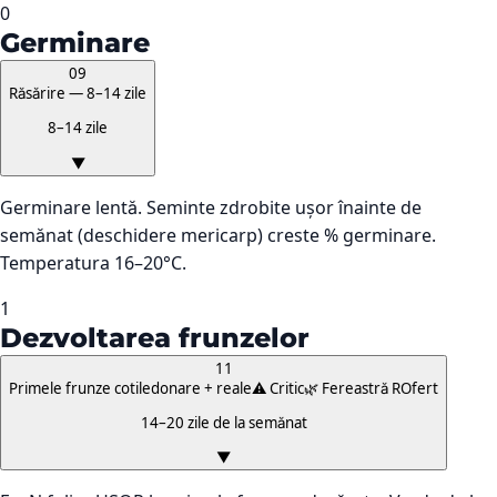
0
Germinare
09
Răsărire — 8–14 zile
8–14 zile
▼
Germinare lentă. Seminte zdrobite ușor înainte de
semănat (deschidere mericarp) creste % germinare.
Temperatura 16–20°C.
1
Dezvoltarea frunzelor
11
Primele frunze cotiledonare + reale
⚠️ Critic
🌿 Fereastră ROfert
14–20 zile de la semănat
▼