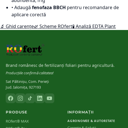
abundentă, frig
• Adaugă
fenofaza BBCH
pentru recomandare de
aplicare corectă
🔬 Ghid carențe
🌿 Scheme ROfert
🧪 Analiză EDTA Plant
Brand românesc de fertilizanți foliari pentru agricultură.
Producțiile confirmă calitatea!
Sat Păltinișu, Com. Perieți
Jud. Ialomița, 927193
PRODUSE
INFORMAȚII
ROfert® MAX
AGRONOMIE & AUTORITATE
Carențe & Soluții