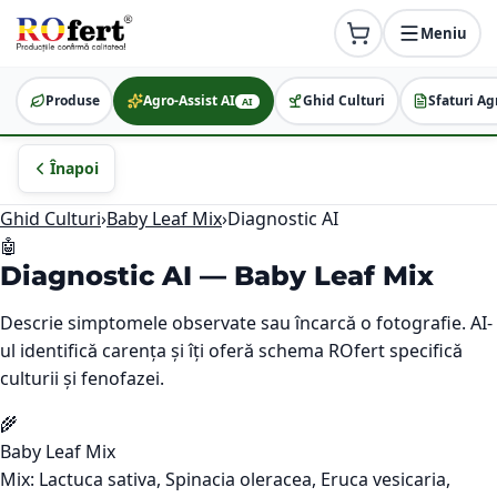
Meniu
Produse
Agro-Assist AI
Ghid Culturi
Sfaturi Ag
AI
Înapoi
Ghid Culturi
›
Baby Leaf Mix
›
Diagnostic AI
🤖
Diagnostic AI —
Baby Leaf Mix
Descrie simptomele observate sau încarcă o fotografie. AI-
ul identifică carența și îți oferă schema ROfert specifică
culturii și fenofazei.
🌾
Baby Leaf Mix
Mix: Lactuca sativa, Spinacia oleracea, Eruca vesicaria,