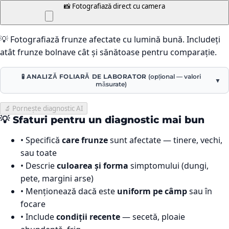
📸 Fotografiază direct cu camera
💡 Fotografiază frunze afectate cu lumină bună. Includeți
atât frunze bolnave cât și sănătoase pentru comparație.
🧪 ANALIZĂ FOLIARĂ DE LABORATOR
(opțional — valori
▼
măsurate)
🔬 Pornește diagnostic AI
💡 Sfaturi pentru un diagnostic mai bun
• Specifică
care frunze
sunt afectate — tinere, vechi,
sau toate
• Descrie
culoarea și forma
simptomului (dungi,
pete, margini arse)
• Menționează dacă este
uniform pe câmp
sau în
focare
• Include
condiții recente
— secetă, ploaie