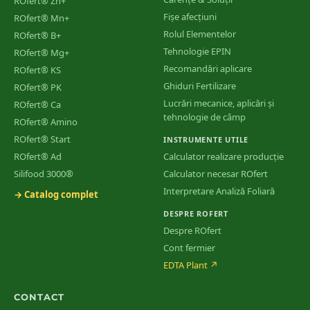
ROfert® Zn+
Fișe afecțiuni
ROfert® Mn+
Rolul Elementelor
ROfert® B+
Tehnologie EPIN
ROfert® Mg+
Recomandări aplicare
ROfert® KS
Ghiduri Fertilizare
ROfert® PK
Lucrări mecanice, aplicări și
ROfert® Ca
tehnologie de câmp
ROfert® Amino
ROfert® Start
INSTRUMENTE UTILE
ROfert® Ad
Calculator realizare producție
Silifood 3000®
Calculator necesar ROfert
Interpretare Analiză Foliară
→ Catalog complet
DESPRE ROFERT
Despre ROfert
Cont fermier
EDTA Plant
↗
CONTACT