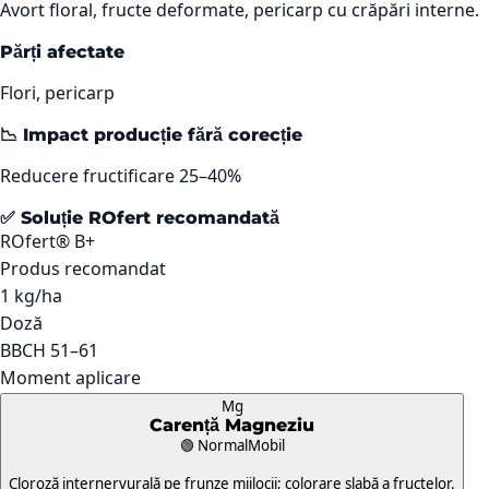
Avort floral, fructe deformate, pericarp cu crăpări interne.
Părți afectate
Flori, pericarp
📉 Impact producție fără corecție
Reducere fructificare 25–40%
✅ Soluție ROfert recomandată
ROfert® B+
Produs recomandat
1 kg/ha
Doză
BBCH 51–61
Moment aplicare
Mg
Carență
Magneziu
🟢 Normal
Mobil
Cloroză internervurală pe frunze mijlocii; colorare slabă a fructelor.