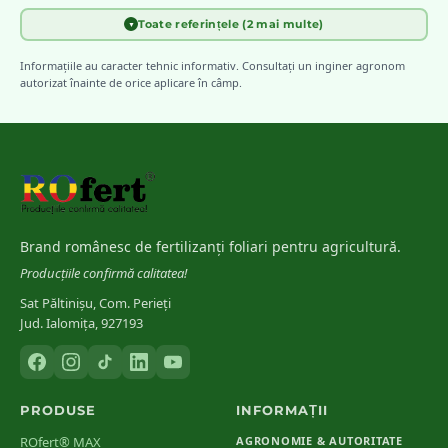
Toate referințele (2 mai multe)
▼
INCDA Fundulea
[
4
]
Diagnosticarea carențelor nutritive la principalele culturi de câmp
Informațiile au caracter tehnic informativ. Consultați un inginer agronom
din România
autorizat înainte de orice aplicare în câmp.
Bergmann, W.
(
1992
)
[
5
]
Nutritional Disorders of Plants — Gustav Fischer Verlag
Brand românesc de fertilizanți foliari pentru agricultură.
Producțiile confirmă calitatea!
Sat Păltinișu, Com. Perieți
Jud. Ialomița, 927193
PRODUSE
INFORMAȚII
ROfert® MAX
AGRONOMIE & AUTORITATE