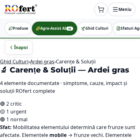
Meniu
Produse
Agro-Assist AI
Ghid Culturi
Sfaturi Ag
AI
Înapoi
Ghid Culturi
›
Ardei gras
›
Carențe & Soluții
🔬 Carențe & Soluții —
Ardei gras
4
elemente documentate · simptome, cauze, impact și
soluții ROfert complete
🔴
2
critic
🟡
1
urgent
🟢
1
normal
Sfat:
Mobilitatea elementului determină care frunze sunt
afectate. Elementele
mobile
→ frunze vechi. Elementele