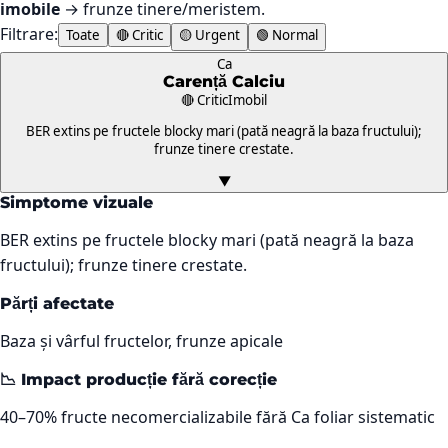
imobile
→ frunze tinere/meristem.
Filtrare:
Toate
🔴 Critic
🟡 Urgent
🟢 Normal
Ca
Carență
Calciu
🔴 Critic
Imobil
BER extins pe fructele blocky mari (pată neagră la baza fructului);
frunze tinere crestate.
▼
Simptome vizuale
BER extins pe fructele blocky mari (pată neagră la baza
fructului); frunze tinere crestate.
Părți afectate
Baza și vârful fructelor, frunze apicale
📉 Impact producție fără corecție
40–70% fructe necomercializabile fără Ca foliar sistematic