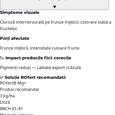
▼
Simptome vizuale
Cloroză internervurală pe frunze mijlocii; colorare slabă a
fructelor.
Părți afectate
Frunze mijlocii, intensitate culoare fructe
📉 Impact producție fără corecție
Pigmenți reduși — calitate export scăzută
✅ Soluție ROfert recomandată
ROfert® Mg+
Produs recomandat
3 kg/ha
Doză
BBCH 61–81
Moment aplicare