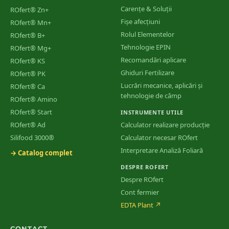
Carențe & Soluții
ROfert® Zn+
Fișe afecțiuni
ROfert® Mn+
Rolul Elementelor
ROfert® B+
Tehnologie EPIN
ROfert® Mg+
Recomandări aplicare
ROfert® KS
Ghiduri Fertilizare
ROfert® PK
Lucrări mecanice, aplicări și
ROfert® Ca
tehnologie de câmp
ROfert® Amino
ROfert® Start
INSTRUMENTE UTILE
ROfert® Ad
Calculator realizare producție
Silifood 3000®
Calculator necesar ROfert
Interpretare Analiză Foliară
→ Catalog complet
DESPRE ROFERT
Despre ROfert
Cont fermier
EDTA Plant
↗
CONTACT