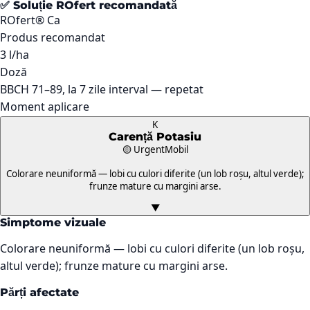
✅ Soluție ROfert recomandată
ROfert® Ca
Produs recomandat
3 l/ha
Doză
BBCH 71–89, la 7 zile interval — repetat
Moment aplicare
K
Carență
Potasiu
🟡 Urgent
Mobil
Colorare neuniformă — lobi cu culori diferite (un lob roșu, altul verde);
frunze mature cu margini arse.
▼
Simptome vizuale
Colorare neuniformă — lobi cu culori diferite (un lob roșu,
altul verde); frunze mature cu margini arse.
Părți afectate