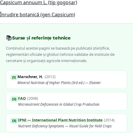
Capsicum annuum L. (tip gogoșar)
Înrudire botanică (gen Capsicum)
📚
Surse și referințe tehnice
Conținutul acestei pagini se bazează pe publicații științifice,
reglementări oficiale și ghiduri tehnice validate de institute de
cercetare și organizații agricole internaționale.
Marschner, H.
(
2012
)
[
1
]
Mineral Nutrition of Higher Plants (3rd ed.) — Elsevier
FAO
(
2008
)
[
2
]
Micronutrient Deficiencies in Global Crop Production
IPNI — International Plant Nutrition Institute
(
2014
)
[
3
]
Nutrient Deficiency Symptoms — Visual Guide for Field Crops