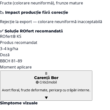
Fructe (colorare neuniformă), frunze mature
📉 Impact producție fără corecție
Rejecție la export — colorare neuniformă inacceptabilă
✅ Soluție ROfert recomandată
ROfert® KS
Produs recomandat
3–4 kg/ha
Doză
BBCH 81–89
Moment aplicare
B
Carență
Bor
🔴 Critic
Imobil
Avort floral, fructe deformate, pericarp cu crăpări interne.
▼
Simptome vizuale