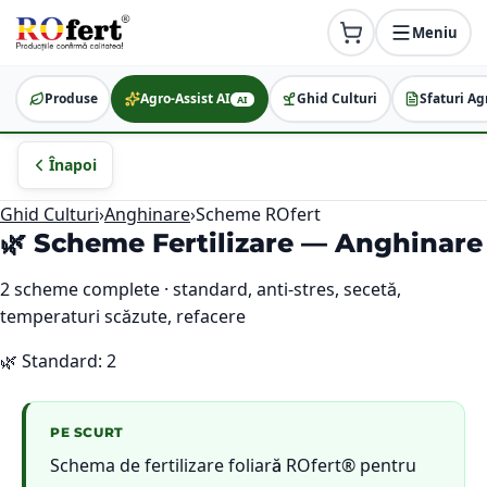
Meniu
Produse
Agro-Assist AI
Ghid Culturi
Sfaturi Ag
AI
Înapoi
Ghid Culturi
›
Anghinare
›
Scheme ROfert
🌿 Scheme Fertilizare —
Anghinare
2
scheme complete · standard, anti-stres, secetă,
temperaturi scăzute, refacere
🌿
Standard
:
2
PE SCURT
Schema de fertilizare foliară ROfert® pentru