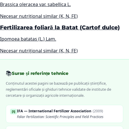
Brassica oleracea var. sabellica L.
Necesar nutrițional similar (K, N, FE)
Fertilizarea foliară la Batat (Cartof dulce)
Ipomoea batatas (L.) Lam.
Necesar nutrițional similar (K, N, FE)
📚
Surse și referințe tehnice
Conținutul acestei pagini se bazează pe publicații științifice,
reglementări oficiale și ghiduri tehnice validate de institute de
cercetare și organizații agricole internaționale.
IFA — International Fertilizer Association
(
2009
)
[
1
]
Foliar Fertilization: Scientific Principles and Field Practices