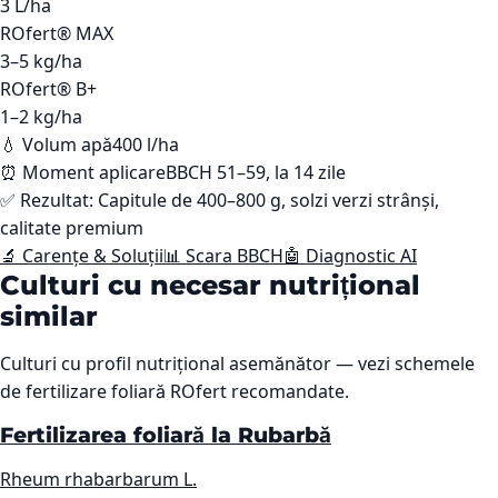
3
L/ha
ROfert® MAX
3–5
kg/ha
ROfert® B+
1–2
kg/ha
💧 Volum apă
400 l/ha
⏰ Moment aplicare
BBCH 51–59, la 14 zile
✅ Rezultat:
Capitule de 400–800 g, solzi verzi strânși,
calitate premium
🔬 Carențe & Soluții
📊 Scara BBCH
🤖 Diagnostic AI
Culturi cu necesar nutrițional
similar
Culturi cu profil nutrițional asemănător — vezi schemele
de fertilizare foliară ROfert recomandate.
Fertilizarea foliară la Rubarbă
Rheum rhabarbarum L.