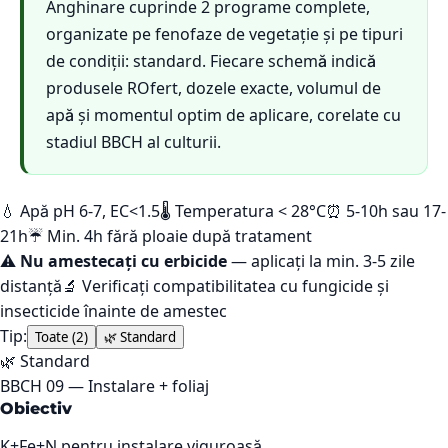
Anghinare cuprinde 2 programe complete,
organizate pe fenofaze de vegetație și pe tipuri
de condiții: standard. Fiecare schemă indică
produsele ROfert, dozele exacte, volumul de
apă și momentul optim de aplicare, corelate cu
stadiul BBCH al culturii.
💧 Apă pH 6-7, EC<1.5
🌡️ Temperatura < 28°C
⏰ 5-10h sau 17-
21h
☔ Min. 4h fără ploaie după tratament
⚠️
Nu amestecați cu erbicide
— aplicați la min. 3-5 zile
distanță
🔬 Verificați compatibilitatea cu fungicide și
insecticide înainte de amestec
Tip:
Toate (
2
)
🌿
Standard
🌿
Standard
BBCH
09
—
Instalare + foliaj
Obiectiv
K+Fe+N pentru instalare viguroasă