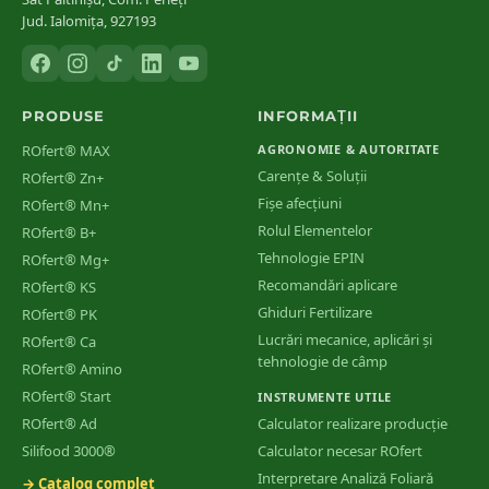
Jud. Ialomița, 927193
PRODUSE
INFORMAȚII
ROfert® MAX
AGRONOMIE & AUTORITATE
Carențe & Soluții
ROfert® Zn+
Fișe afecțiuni
ROfert® Mn+
Rolul Elementelor
ROfert® B+
Tehnologie EPIN
ROfert® Mg+
Recomandări aplicare
ROfert® KS
Ghiduri Fertilizare
ROfert® PK
Lucrări mecanice, aplicări și
ROfert® Ca
tehnologie de câmp
ROfert® Amino
ROfert® Start
INSTRUMENTE UTILE
ROfert® Ad
Calculator realizare producție
Silifood 3000®
Calculator necesar ROfert
Interpretare Analiză Foliară
→ Catalog complet