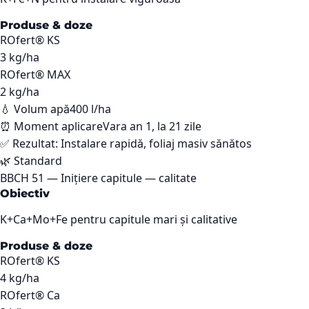
Produse & doze
ROfert® KS
3
kg/ha
ROfert® MAX
2
kg/ha
💧 Volum apă
400 l/ha
⏰ Moment aplicare
Vara an 1, la 21 zile
✅ Rezultat:
Instalare rapidă, foliaj masiv sănătos
🌿
Standard
BBCH
51
—
Inițiere capitule — calitate
Obiectiv
K+Ca+Mo+Fe pentru capitule mari și calitative
Produse & doze
ROfert® KS
4
kg/ha
ROfert® Ca