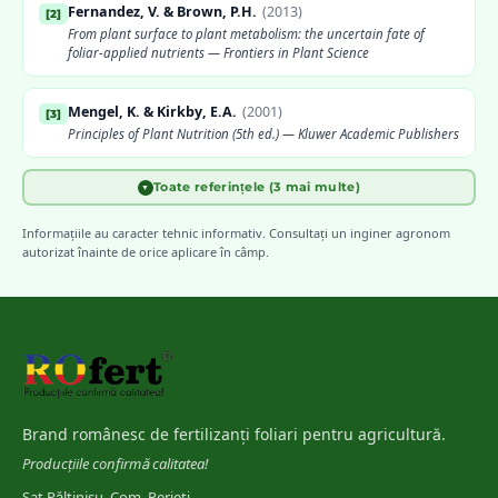
Fernandez, V. & Brown, P.H.
(
2013
)
[
2
]
From plant surface to plant metabolism: the uncertain fate of
foliar-applied nutrients — Frontiers in Plant Science
Mengel, K. & Kirkby, E.A.
(
2001
)
[
3
]
Principles of Plant Nutrition (5th ed.) — Kluwer Academic Publishers
Toate referințele (3 mai multe)
▼
FAO
(
2006
)
[
4
]
Plant Nutrition for Food Security: A Guide for Integrated Nutrient
Informațiile au caracter tehnic informativ. Consultați un inginer agronom
Management
autorizat înainte de orice aplicare în câmp.
INCDA Fundulea
[
5
]
Scheme de fertilizare foliară pentru principalele culturi agricole
din România
Marschner, H.
(
2012
)
[
6
]
Mineral Nutrition of Higher Plants (3rd ed.) — Elsevier
Brand românesc de fertilizanți foliari pentru agricultură.
Producțiile confirmă calitatea!
Sat Păltinișu, Com. Perieți