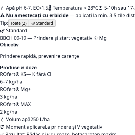
💧 Apă pH 6-7, EC<1.5
🌡️ Temperatura < 28°C
⏰ 5-10h sau 17
⚠️
Nu amestecați cu erbicide
— aplicați la min. 3-5 zile dis
Tip:
Toate (
2
)
🌿
Standard
🌿
Standard
BBCH
09-19
—
Prindere și start vegetativ K+Mg
Obiectiv
Prindere rapidă, prevenire carențe
Produse & doze
ROfert® KS
—
K fără Cl
6–7
kg/ha
ROfert® Mg+
3
kg/ha
ROfert® MAX
2
kg/ha
💧 Volum apă
250 L/ha
⏰ Moment aplicare
La prindere și V vegetativ
✅ Rezultat:
Rădăcini viguroase, betacaroten maxim