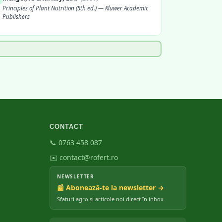
Principles of Plant Nutrition (5th ed.) — Kluwer Academic
Publishers
Marschner, H.
(
2012
)
Mineral Nutrition of Higher Plants (3rd ed.) — Elsevier
CONTACT
📞 0763 458 087
✉️ contact@rofert.ro
NEWSLETTER
📰 Abonează-te la newsletter →
Sfaturi agro și articole noi direct în inbox