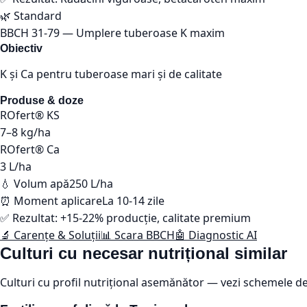
🌿
Standard
BBCH
31-79
—
Umplere tuberoase K maxim
Obiectiv
K și Ca pentru tuberoase mari și de calitate
Produse & doze
ROfert® KS
7–8
kg/ha
ROfert® Ca
3
L/ha
💧 Volum apă
250 L/ha
⏰ Moment aplicare
La 10-14 zile
✅ Rezultat:
+15-22% producție, calitate premium
🔬 Carențe & Soluții
📊 Scara BBCH
🤖 Diagnostic AI
Culturi cu necesar nutrițional similar
Culturi cu profil nutrițional asemănător — vezi schemele de