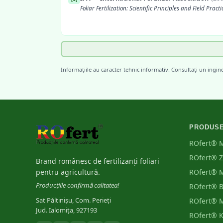
Foliar Fertilization: Scientific Principles and Field Practi
FAO
(
2006
)
[
4
]
Plant Nutrition for Food Security: A Guide for Integrate
Informațiile au caracter tehnic informativ. Consultați un ingin
Nutrient Management
PRODUS
ROfert® 
ROfert® 
Brand românesc de fertilizanți foliari
pentru agricultură.
ROfert® 
Producțiile confirmă calitatea!
ROfert® 
Sat Păltinișu, Com. Perieți
ROfert® 
Jud. Ialomița, 927193
ROfert® 