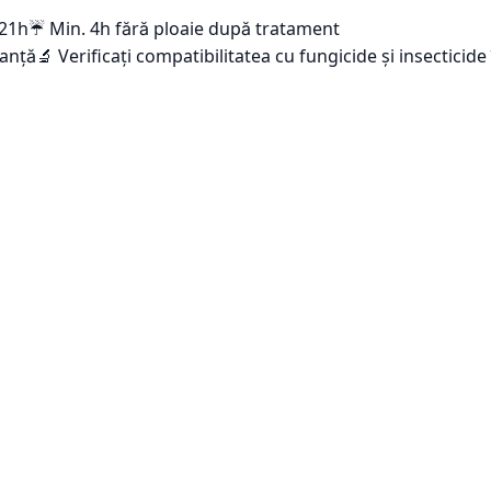
-21h
☔ Min. 4h fără ploaie după tratament
tanță
🔬 Verificați compatibilitatea cu fungicide și insecticid