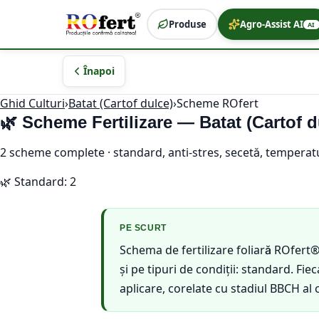
Produse
Agro-Assist AI
AI
Înapoi
Ghid Culturi
›
Batat (Cartof dulce)
›
Scheme ROfert
🌿 Scheme Fertilizare —
Batat (Cartof d
2
scheme complete · standard, anti-stres, secetă, temperatu
🌿
Standard
:
2
PE SCURT
Schema de fertilizare foliară ROfert
și pe tipuri de condiții: standard. 
aplicare, corelate cu stadiul BBCH al c