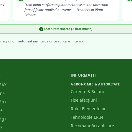
ces
From plant surface to plant metabolism: the uncertain
fate of foliar-applied nutrients — Frontiers in Plant
Science
Toate referințele (3 mai multe)
INCDA Fundulea
▼
[
5
]
[
6
]
d
Scheme de fertilizare foliară pentru principalele culturi
er agronom autorizat înainte de orice aplicare în câmp.
agricole din România
E
INFORMAȚII
MAX
AGRONOMIE & AUTORITATE
Carențe & Soluții
Zn+
Fișe afecțiuni
Mn+
Rolul Elementelor
B+
Tehnologie EPIN
Mg+
Recomandări aplicare
KS