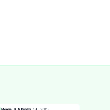
Mengel, K. & Kirkby, E.A.
(
2001
)