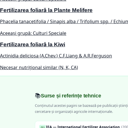
Fertilizarea foliară la Plante Melifere
Phacelia tanacetifolia / Sinapis alba / Trifolium spp. / Echi
Aceeași grupă: Culturi Speciale
Fertilizarea foliară la Kiwi
Actinidia deliciosa (A.Chev.) C.F.Liang & A.R.Ferguson
Necesar nutrițional similar (N, K, CA)
📚
Surse și referințe tehnice
Conținutul acestei pagini se bazează pe publicații științi
cercetare și organizații agricole internaționale.
IFA — International Fertilizer Association
(
20
[
1
]