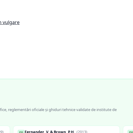
um vulgare
fice, reglementări oficiale și ghiduri tehnice validate de institute de
09
)
Fernandez, V. & Brown, P.H.
(
2013
)
[
2
]
[
3
]