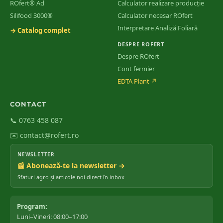
ROfert® Ad
Calculator realizare producție
Silifood 3000®
Calculator necesar ROfert
Interpretare Analiză Foliară
→ Catalog complet
DESPRE ROFERT
Despre ROfert
Cont fermier
EDTA Plant
↗
CONTACT
📞 0763 458 087
✉️ contact@rofert.ro
NEWSLETTER
📰 Abonează-te la newsletter →
Sfaturi agro și articole noi direct în inbox
Program:
Luni–Vineri: 08:00–17:00