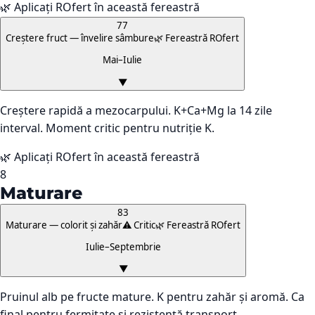
🌿 Aplicați ROfert în această fereastră
77
Creștere fruct — învelire sâmbure
🌿 Fereastră ROfert
Mai–Iulie
▼
Creștere rapidă a mezocarpului. K+Ca+Mg la 14 zile
interval. Moment critic pentru nutriție K.
🌿 Aplicați ROfert în această fereastră
8
Maturare
83
Maturare — colorit și zahăr
⚠️ Critic
🌿 Fereastră ROfert
Iulie–Septembrie
▼
Pruinul alb pe fructe mature. K pentru zahăr și aromă. Ca
final pentru fermitate și rezistență transport.