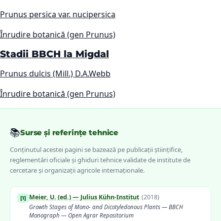
Prunus persica var. nucipersica
Înrudire botanică (gen Prunus)
Stadii BBCH la Migdal
Prunus dulcis (Mill.) D.A.Webb
Înrudire botanică (gen Prunus)
📚
Surse și referințe tehnice
Conținutul acestei pagini se bazează pe publicații științifice,
reglementări oficiale și ghiduri tehnice validate de institute de
cercetare și organizații agricole internaționale.
Meier, U. (ed.) — Julius Kühn-Institut
(
2018
)
[
1
]
Growth Stages of Mono- and Dicotyledonous Plants — BBCH
Monograph — Open Agrar Repositorium