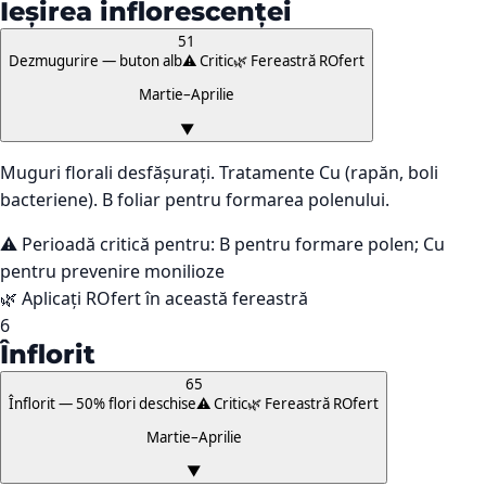
Ieșirea inflorescenței
51
Dezmugurire — buton alb
⚠️ Critic
🌿 Fereastră ROfert
Martie–Aprilie
▼
Muguri florali desfășurați. Tratamente Cu (rapăn, boli
bacteriene). B foliar pentru formarea polenului.
⚠️ Perioadă critică pentru:
B pentru formare polen; Cu
pentru prevenire monilioze
🌿 Aplicați ROfert în această fereastră
6
Înflorit
65
Înflorit — 50% flori deschise
⚠️ Critic
🌿 Fereastră ROfert
Martie–Aprilie
▼