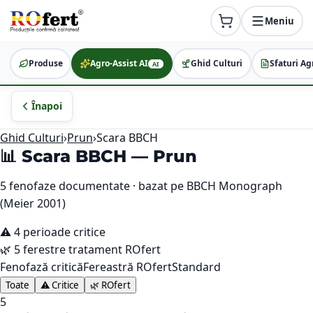
Meniu
Produse
Agro-Assist AI
Ghid Culturi
Sfaturi Ag
AI
Înapoi
Ghid Culturi
›
Prun
›
Scara BBCH
📊 Scara BBCH —
Prun
5
fenofaze documentate · bazat pe BBCH Monograph
(Meier 2001)
⚠️
4
perioade critice
🌿
5
ferestre tratament ROfert
Fenofază critică
Fereastră ROfert
Standard
Toate
⚠️ Critice
🌿 ROfert
5