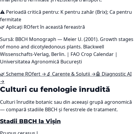
⚠️ Perioadă critică pentru:
K pentru zahăr (Brix); Ca pentru
fermitate
🌿 Aplicați ROfert în această fereastră
Sursă: BBCH Monograph — Meier U. (2001). Growth stages
of mono and dicotyledonous plants. Blackwell
Wissenschafts-Verlag, Berlin. | FAO Crop Calendar |
Universitatea Agronomică București
🌿 Scheme ROfert →
🔬 Carențe & Soluții →
🤖 Diagnostic AI
→
Culturi cu fenologie înrudită
Culturi înrudite botanic sau din aceeași grupă agronomică
— compară stadiile BBCH și ferestrele de tratament.
Stadii BBCH la Vișin
Prunus cerasus L.