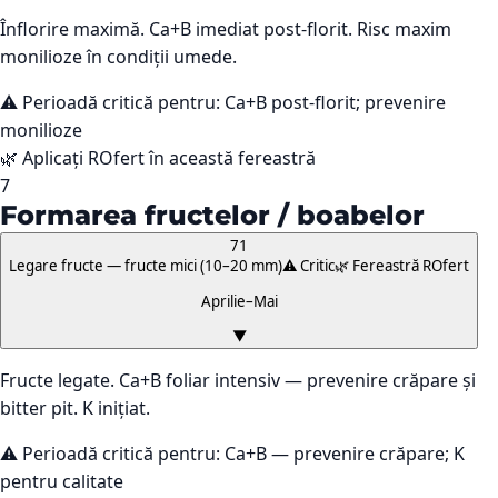
Înflorire maximă. Ca+B imediat post-florit. Risc maxim
monilioze în condiții umede.
⚠️ Perioadă critică pentru:
Ca+B post-florit; prevenire
monilioze
🌿 Aplicați ROfert în această fereastră
7
Formarea fructelor / boabelor
71
Legare fructe — fructe mici (10–20 mm)
⚠️ Critic
🌿 Fereastră ROfert
Aprilie–Mai
▼
Fructe legate. Ca+B foliar intensiv — prevenire crăpare și
bitter pit. K inițiat.
⚠️ Perioadă critică pentru:
Ca+B — prevenire crăpare; K
pentru calitate