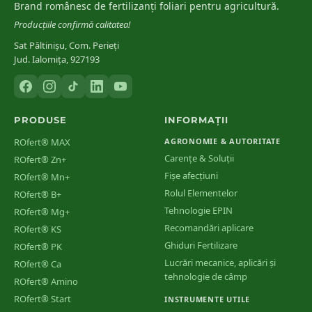
Brand românesc de fertilizanți foliari pentru agricultură.
din România
Producțiile confirmă calitatea!
Sat Păltinișu, Com. Perieți
Jud. Ialomița, 927193
PRODUSE
INFORMAȚII
ROfert® MAX
AGRONOMIE & AUTORITATE
Carențe & Soluții
ROfert® Zn+
Fișe afecțiuni
ROfert® Mn+
Rolul Elementelor
ROfert® B+
Tehnologie EPIN
ROfert® Mg+
Recomandări aplicare
ROfert® KS
Ghiduri Fertilizare
ROfert® PK
Lucrări mecanice, aplicări și
ROfert® Ca
tehnologie de câmp
ROfert® Amino
ROfert® Start
INSTRUMENTE UTILE