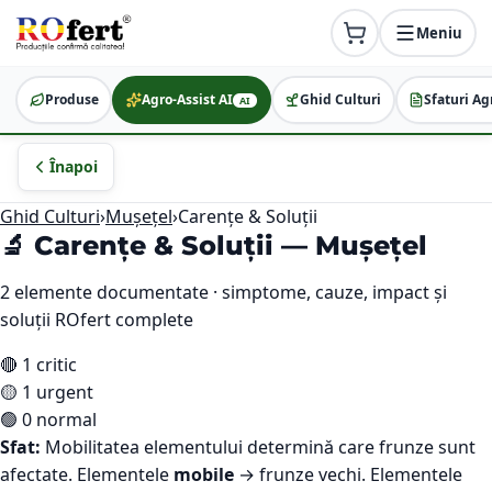
Meniu
Produse
Agro-Assist AI
Ghid Culturi
Sfaturi Ag
AI
Înapoi
Ghid Culturi
›
Mușețel
›
Carențe & Soluții
🔬 Carențe & Soluții —
Mușețel
2
elemente documentate · simptome, cauze, impact și
soluții ROfert complete
🔴
1
critic
🟡
1
urgent
🟢
0
normal
Sfat:
Mobilitatea elementului determină care frunze sunt
afectate. Elementele
mobile
→ frunze vechi. Elementele