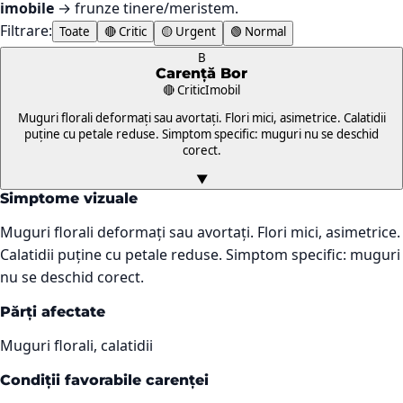
imobile
→ frunze tinere/meristem.
Filtrare:
Toate
🔴 Critic
🟡 Urgent
🟢 Normal
B
Carență
Bor
🔴 Critic
Imobil
Muguri florali deformați sau avortați. Flori mici, asimetrice. Calatidii
puține cu petale reduse. Simptom specific: muguri nu se deschid
corect.
▼
Simptome vizuale
Muguri florali deformați sau avortați. Flori mici, asimetrice.
Calatidii puține cu petale reduse. Simptom specific: muguri
nu se deschid corect.
Părți afectate
Muguri florali, calatidii
Condiții favorabile carenței