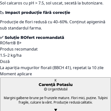
Sol calcaros cu pH > 7.5, sol uscat, secetă la butonizare.
📉 Impact producție fără corecție
Producție de flori redusă cu 40–60%. Conținut apigenină
sub standardul farma.
✅ Soluție ROfert recomandată
ROfert® B+
Produs recomandat
1.5–2 kg/ha
Doză
La apariția mugurilor florali (BBCH 41), repetat la 10 zile
Moment aplicare
K
Carență
Potasiu
🟡 Urgent
Mobil
Margini galbene-brune pe frunzele mature. Flori mici, puține. Tulpini
fragile, culcare la vânt. Producție redusă calitativ.
▼