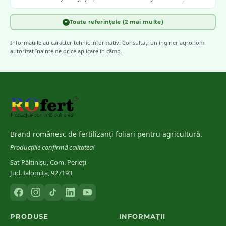
Toate referințele (2 mai multe)
▼
INCDA Fundulea
[
4
]
Diagnosticarea carențelor nutritive la principalele culturi de câmp
Informațiile au caracter tehnic informativ. Consultați un inginer agronom
din România
autorizat înainte de orice aplicare în câmp.
Bergmann, W.
(
1992
)
[
5
]
Nutritional Disorders of Plants — Gustav Fischer Verlag
Brand românesc de fertilizanți foliari pentru agricultură.
Producțiile confirmă calitatea!
Sat Păltinișu, Com. Perieți
Jud. Ialomița, 927193
PRODUSE
INFORMAȚII