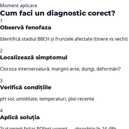
Moment aplicare
Cum faci un diagnostic corect?
1
Observă fenofaza
Identifică stadiul BBCH și frunzele afectate (tinere vs vechi)
2
Localizează simptomul
Cloroza internervalură, margini arse, dungi, deformări?
3
Verifică condițiile
pH sol, umiditate, temperaturi, ploi recente
4
Aplică soluția
Tratament foliar ROfert urgent — absorbție în 24-48h