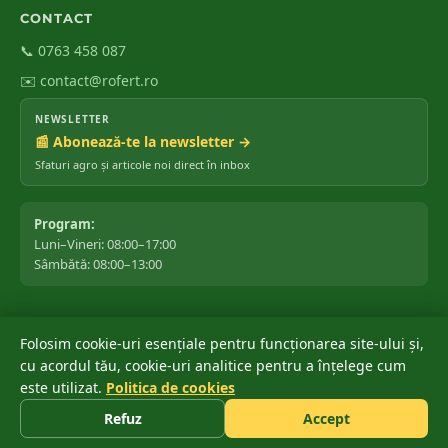
CONTACT
📞 0763 458 087
✉️ contact@rofert.ro
NEWSLETTER
📰 Abonează-te la newsletter →
Sfaturi agro și articole noi direct în inbox
Program:
Luni–Vineri: 08:00–17:00
Sâmbătă: 08:00–13:00
Folosim cookie-uri esențiale pentru funcționarea site-ului și,
©
2026
ROfert România SRL.
Toate drepturile rezervate.
cu acordul tău, cookie-uri analitice pentru a înțelege cum
Marca ROfert® este înregistrată oficial la OSIM ✔ · Depusă: 04 iunie
este utilizat.
Politica de cookies
®
2018 · Acordată: 20 noiembrie 2018 · Stare: Înregistrată
Refuz
Accept
Politica de confidențialitate
Termeni și condiții
Cookies