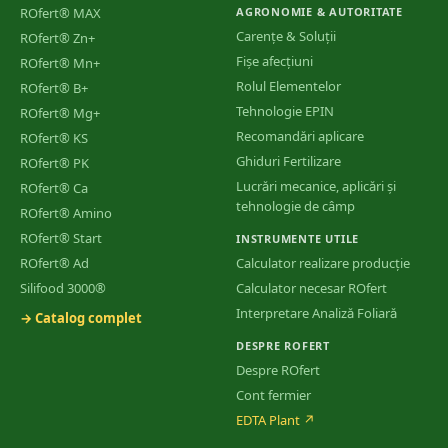
ROfert® MAX
AGRONOMIE & AUTORITATE
Carențe & Soluții
ROfert® Zn+
Fișe afecțiuni
ROfert® Mn+
Rolul Elementelor
ROfert® B+
Tehnologie EPIN
ROfert® Mg+
Recomandări aplicare
ROfert® KS
Ghiduri Fertilizare
ROfert® PK
Lucrări mecanice, aplicări și
ROfert® Ca
tehnologie de câmp
ROfert® Amino
ROfert® Start
INSTRUMENTE UTILE
ROfert® Ad
Calculator realizare producție
Silifood 3000®
Calculator necesar ROfert
Interpretare Analiză Foliară
→ Catalog complet
DESPRE ROFERT
Despre ROfert
Cont fermier
EDTA Plant
↗