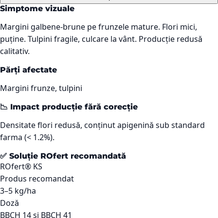
Simptome vizuale
Margini galbene-brune pe frunzele mature. Flori mici,
puține. Tulpini fragile, culcare la vânt. Producție redusă
calitativ.
Părți afectate
Margini frunze, tulpini
📉 Impact producție fără corecție
Densitate flori redusă, conținut apigenină sub standard
farma (< 1.2%).
✅ Soluție ROfert recomandată
ROfert® KS
Produs recomandat
3–5 kg/ha
Doză
BBCH 14 și BBCH 41