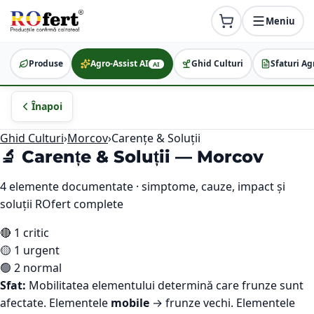
Meniu
Produse
Agro-Assist AI
Ghid Culturi
Sfaturi Ag
AI
Înapoi
Ghid Culturi
›
Morcov
›
Carențe & Soluții
🔬 Carențe & Soluții —
Morcov
4
elemente documentate · simptome, cauze, impact și
soluții ROfert complete
🔴
1
critic
🟡
1
urgent
🟢
2
normal
Sfat:
Mobilitatea elementului determină care frunze sunt
afectate. Elementele
mobile
→ frunze vechi. Elementele