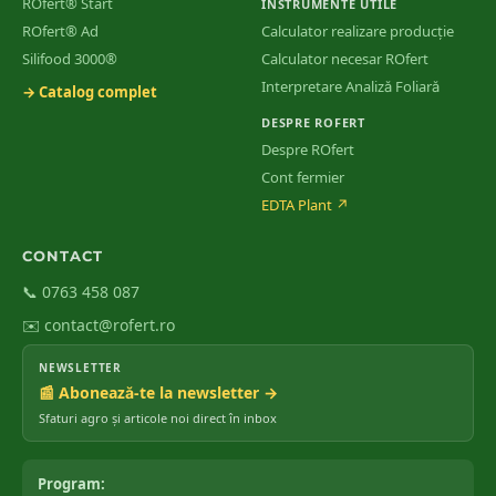
ROfert® Start
INSTRUMENTE UTILE
ROfert® Ad
Calculator realizare producție
Silifood 3000®
Calculator necesar ROfert
Interpretare Analiză Foliară
→ Catalog complet
DESPRE ROFERT
Despre ROfert
Cont fermier
EDTA Plant
↗
CONTACT
📞 0763 458 087
✉️ contact@rofert.ro
NEWSLETTER
📰 Abonează-te la newsletter →
Sfaturi agro și articole noi direct în inbox
Program: