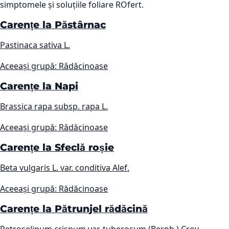
simptomele și soluțiile foliare ROfert.
Carențe la Păstârnac
Pastinaca sativa L.
Aceeași grupă: Rădăcinoase
Carențe la Napi
Brassica rapa subsp. rapa L.
Aceeași grupă: Rădăcinoase
Carențe la Sfeclă roșie
Beta vulgaris L. var. conditiva Alef.
Aceeași grupă: Rădăcinoase
Carențe la Pătrunjel rădăcină
Petroselinum crispum var. tuberosum (Bernh.) Crov.