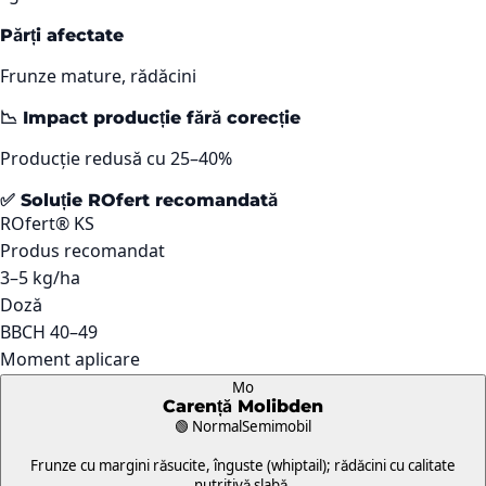
Părți afectate
Frunze mature, rădăcini
📉 Impact producție fără corecție
Producție redusă cu 25–40%
✅ Soluție ROfert recomandată
ROfert® KS
Produs recomandat
3–5 kg/ha
Doză
BBCH 40–49
Moment aplicare
Mo
Carență
Molibden
🟢 Normal
Semimobil
Frunze cu margini răsucite, înguste (whiptail); rădăcini cu calitate
nutritivă slabă.