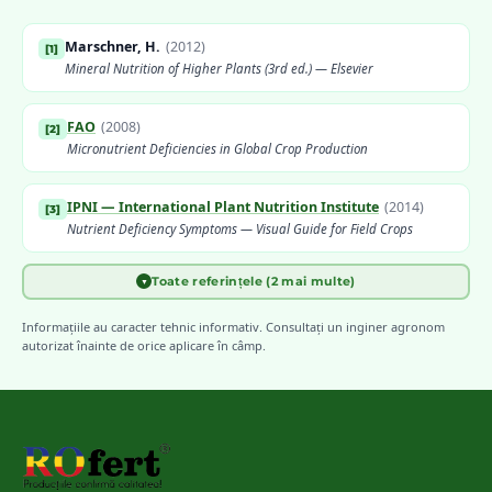
Marschner, H.
(
2012
)
[
1
]
Mineral Nutrition of Higher Plants (3rd ed.) — Elsevier
FAO
(
2008
)
[
2
]
Micronutrient Deficiencies in Global Crop Production
IPNI — International Plant Nutrition Institute
(
2014
)
[
3
]
Nutrient Deficiency Symptoms — Visual Guide for Field Crops
Toate referințele (2 mai multe)
▼
INCDA Fundulea
[
4
]
Diagnosticarea carențelor nutritive la principalele culturi de câmp
Informațiile au caracter tehnic informativ. Consultați un inginer agronom
din România
autorizat înainte de orice aplicare în câmp.
Bergmann, W.
(
1992
)
[
5
]
Nutritional Disorders of Plants — Gustav Fischer Verlag