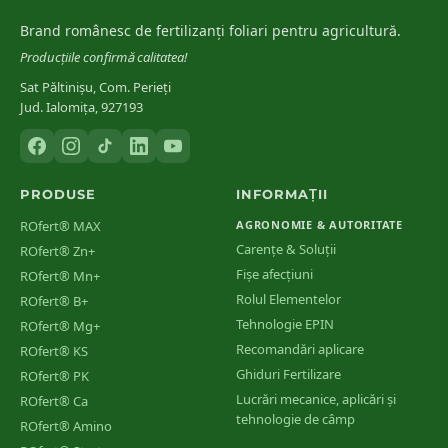
Brand românesc de fertilizanți foliari pentru agricultură.
Producțiile confirmă calitatea!
Sat Păltinișu, Com. Perieți
Jud. Ialomița, 927193
PRODUSE
INFORMAȚII
ROfert® MAX
AGRONOMIE & AUTORITATE
Carențe & Soluții
ROfert® Zn+
Fișe afecțiuni
ROfert® Mn+
Rolul Elementelor
ROfert® B+
Tehnologie EPIN
ROfert® Mg+
Recomandări aplicare
ROfert® KS
Ghiduri Fertilizare
ROfert® PK
Lucrări mecanice, aplicări și
ROfert® Ca
tehnologie de câmp
ROfert® Amino