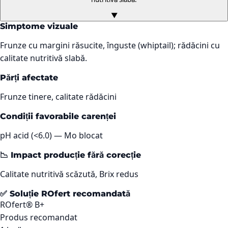
▼
Simptome vizuale
Frunze cu margini răsucite, înguste (whiptail); rădăcini cu
calitate nutritivă slabă.
Părți afectate
Frunze tinere, calitate rădăcini
Condiții favorabile carenței
pH acid (<6.0) — Mo blocat
📉 Impact producție fără corecție
Calitate nutritivă scăzută, Brix redus
✅ Soluție ROfert recomandată
ROfert® B+
Produs recomandat