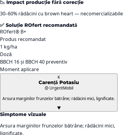
📉 Impact producție fără corecție
30–60% rădăcini cu brown heart — necomercializabile
✅ Soluție ROfert recomandată
ROfert® B+
Produs recomandat
1 kg/ha
Doză
BBCH 16 și BBCH 40 preventiv
Moment aplicare
K
Carență
Potasiu
🟡 Urgent
Mobil
Arsura marginilor frunzelor bătrâne; rădăcini mici, lignificate.
▼
Simptome vizuale
Arsura marginilor frunzelor bătrâne; rădăcini mici,
lignificate.