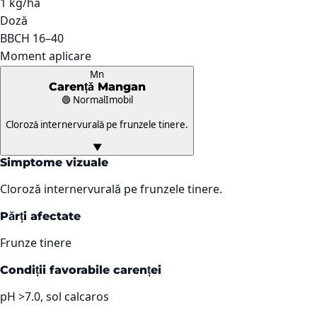
1 kg/ha
Doză
BBCH 16–40
Moment aplicare
Mn
Carență
Mangan
🟢 Normal
Imobil
Cloroză internervurală pe frunzele tinere.
▼
Simptome vizuale
Cloroză internervurală pe frunzele tinere.
Părți afectate
Frunze tinere
Condiții favorabile carenței
pH >7.0, sol calcaros