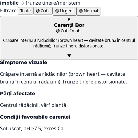
imobile
→ frunze tinere/meristem.
Filtrare:
Toate
🔴 Critic
🟡 Urgent
🟢 Normal
B
Carență
Bor
🔴 Critic
Imobil
Crăpare internă a rădăcinilor (brown heart — cavitate brună în centrul
rădăcinii); frunze tinere distorsionate.
▼
Simptome vizuale
Crăpare internă a rădăcinilor (brown heart — cavitate
brună în centrul rădăcinii); frunze tinere distorsionate.
Părți afectate
Centrul rădăcinii, vârf plantă
Condiții favorabile carenței
Sol uscat, pH >7.5, exces Ca