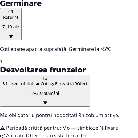
Germinare
09
Răsărire
7–10 zile
▼
Cotileoane apar la suprafață. Germinare la >5°C.
1
Dezvoltarea frunzelor
13
3 frunze trifoliate
⚠️ Critic
🌿 Fereastră ROfert
2–3 săptămâni
▼
Mo obligatoriu pentru nodozități Rhizobium active.
⚠️ Perioadă critică pentru:
Mo — simbioze N-fixare
🌿 Aplicați ROfert în această fereastră