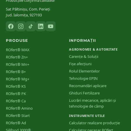
Producțiile confirmă calitatea!
Sat Păltinișu, Com. Perieți
Jud. Ialomița, 927193
PRODUSE
INFORMAȚII
ROfert® MAX
AGRONOMIE & AUTORITATE
Carențe & Soluții
ROfert® Zn+
Fișe afecțiuni
ROfert® Mn+
Rolul Elementelor
ROfert® B+
Tehnologie EPIN
ROfert® Mg+
Recomandări aplicare
ROfert® KS
Ghiduri Fertilizare
ROfert® PK
Lucrări mecanice, aplicări și
ROfert® Ca
tehnologie de câmp
ROfert® Amino
ROfert® Start
INSTRUMENTE UTILE
ROfert® Ad
Calculator realizare producție
Silifood 3000®
Calculator necesar ROfert