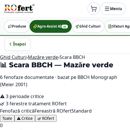
Meniu
Produse
Agro-Assist AI
Ghid Culturi
Sfaturi Ag
AI
Înapoi
Ghid Culturi
›
Mazăre verde
›
Scara BBCH
📊 Scara BBCH —
Mazăre verde
6
fenofaze documentate · bazat pe BBCH Monograph
(Meier 2001)
⚠️
3
perioade critice
🌿
3
ferestre tratament ROfert
Fenofază critică
Fereastră ROfert
Standard
Toate
⚠️ Critice
🌿 ROfert
0