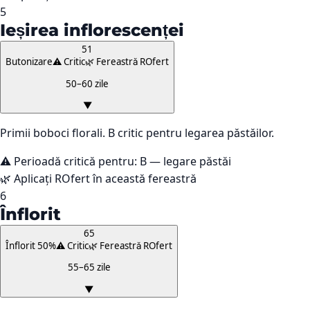
5
Ieșirea inflorescenței
51
Butonizare
⚠️ Critic
🌿 Fereastră ROfert
50–60 zile
▼
Primii boboci florali. B critic pentru legarea păstăilor.
⚠️ Perioadă critică pentru:
B — legare păstăi
🌿 Aplicați ROfert în această fereastră
6
Înflorit
65
Înflorit 50%
⚠️ Critic
🌿 Fereastră ROfert
55–65 zile
▼