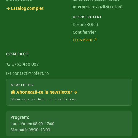
Interpretare Analiză Foliară
→ Catalog complet
DESPRE ROFERT
Despre ROfert
Cont fermier
EDTA Plant
↗
CONTACT
📞 0763 458 087
✉️ contact@rofert.ro
NEWSLETTER
📰 Abonează-te la newsletter →
Sfaturi agro și articole noi direct în inbox
Program:
Luni–Vineri: 08:00–17:00
Sâmbătă: 08:00–13:00