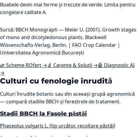
Boabele devin mai ferme și trecute de verde. Limita pentru
congelare calitate A.
Sursă: BBCH Monograph — Meier U. (2001). Growth stages
of mono and dicotyledonous plants. Blackwell
Wissenschafts-Verlag, Berlin. | FAO Crop Calendar |
Universitatea Agronomică București
🌿 Scheme ROfert →
🔬 Carențe & Soluții →
🤖 Diagnostic AI
→
Culturi cu fenologie înrudită
Culturi înrudite botanic sau din aceeași grupă agronomică
— compară stadiile BBCH și ferestrele de tratament.
Stadii BBCH la Fasole păstăi
Phaseolus vulgaris L. (tip urcător, recoltare păstăi)