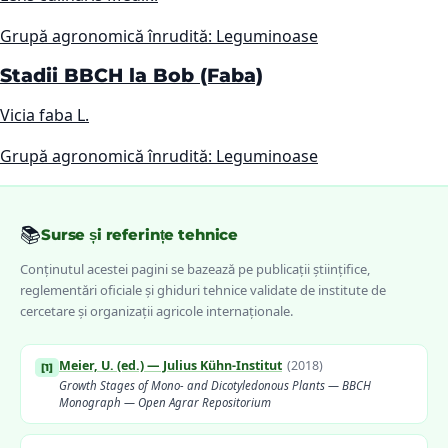
Grupă agronomică înrudită: Leguminoase
Stadii BBCH la Bob (Faba)
Vicia faba L.
Grupă agronomică înrudită: Leguminoase
📚
Surse și referințe tehnice
Conținutul acestei pagini se bazează pe publicații științifice,
reglementări oficiale și ghiduri tehnice validate de institute de
cercetare și organizații agricole internaționale.
Meier, U. (ed.) — Julius Kühn-Institut
(
2018
)
[
1
]
Growth Stages of Mono- and Dicotyledonous Plants — BBCH
Monograph — Open Agrar Repositorium