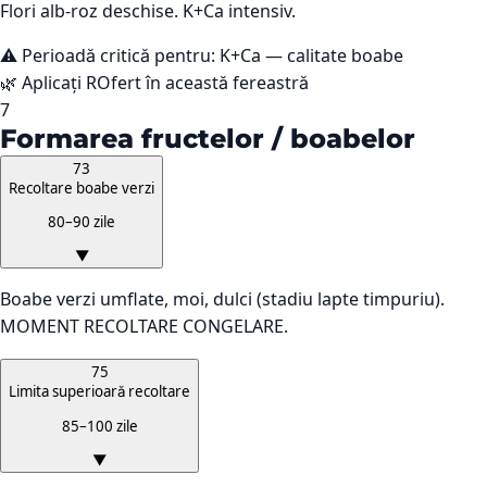
Flori alb-roz deschise. K+Ca intensiv.
⚠️ Perioadă critică pentru:
K+Ca — calitate boabe
🌿 Aplicați ROfert în această fereastră
7
Formarea fructelor / boabelor
73
Recoltare boabe verzi
80–90 zile
▼
Boabe verzi umflate, moi, dulci (stadiu lapte timpuriu).
MOMENT RECOLTARE CONGELARE.
75
Limita superioară recoltare
85–100 zile
▼