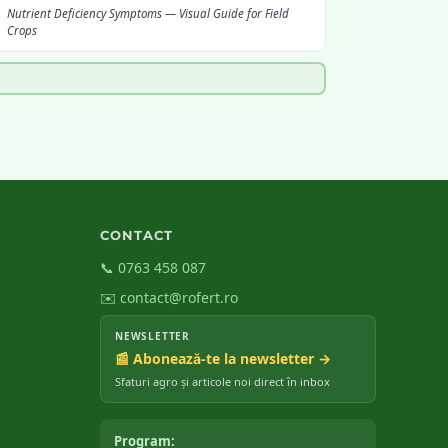
Nutrient Deficiency Symptoms — Visual Guide for Field
Crops
CONTACT
📞 0763 458 087
✉️ contact@rofert.ro
NEWSLETTER
📰 Abonează-te la newsletter →
Sfaturi agro și articole noi direct în inbox
Program: