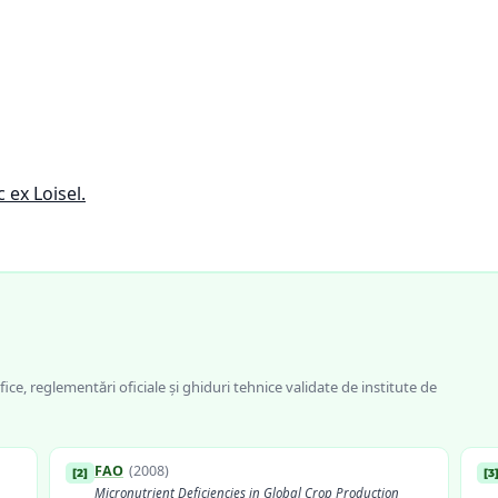
 ex Loisel.
fice, reglementări oficiale și ghiduri tehnice validate de institute de
FAO
(
2008
)
[
2
]
[
3
Micronutrient Deficiencies in Global Crop Production