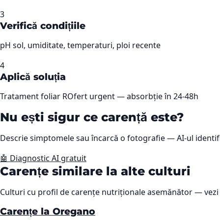
3
Verifică condițiile
pH sol, umiditate, temperaturi, ploi recente
4
Aplică soluția
Tratament foliar ROfert urgent — absorbție în 24-48h
Nu ești sigur ce carență este?
Descrie simptomele sau încarcă o fotografie — AI-ul identif
🤖 Diagnostic AI gratuit
Carențe similare la alte culturi
Culturi cu profil de carențe nutriționale asemănător — vezi 
Carențe la Oregano