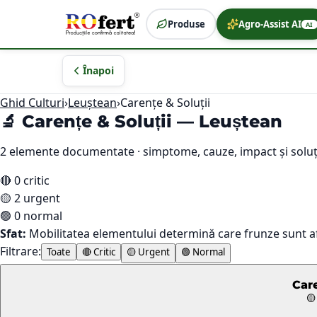
Produse
Agro-Assist AI
AI
Înapoi
Ghid Culturi
›
Leuștean
›
Carențe & Soluții
🔬 Carențe & Soluții —
Leuștean
2
elemente documentate · simptome, cauze, impact și soluț
🔴
0
critic
🟡
2
urgent
🟢
0
normal
Sfat:
Mobilitatea elementului determină care frunze sunt a
Filtrare:
Toate
🔴 Critic
🟡 Urgent
🟢 Normal
Car
🟡