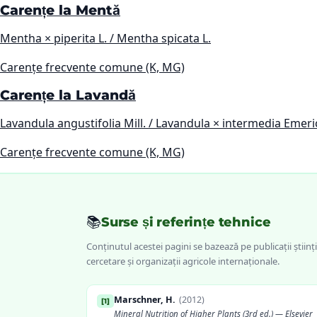
Carențe la Mentă
Mentha × piperita L. / Mentha spicata L.
Carențe frecvente comune (K, MG)
Carențe la Lavandă
Lavandula angustifolia Mill. / Lavandula × intermedia Emeric
Carențe frecvente comune (K, MG)
📚
Surse și referințe tehnice
Conținutul acestei pagini se bazează pe publicații științi
cercetare și organizații agricole internaționale.
Marschner, H.
(
2012
)
[
1
]
Mineral Nutrition of Higher Plants (3rd ed.) — Elsevier