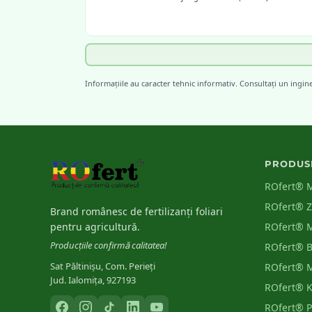
INCDA Fundulea
[
4
]
Diagnosticarea carențelor nutritive la principalele cult
Informațiile au caracter tehnic informativ. Consultați un ingin
de câmp din România
PRODUS
ROfert® 
ROfert® 
Brand românesc de fertilizanți foliari
pentru agricultură.
ROfert® 
Producțiile confirmă calitatea!
ROfert® 
Sat Păltinișu, Com. Perieți
ROfert® 
Jud. Ialomița, 927193
ROfert® 
ROfert® 