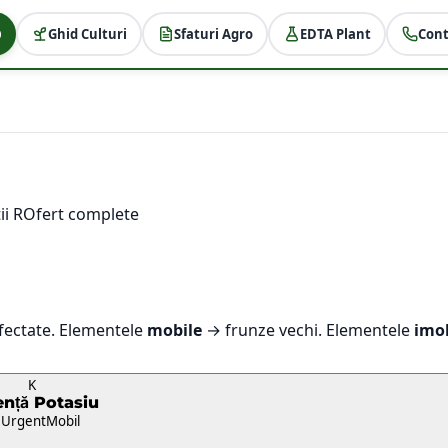
Ghid Culturi
Sfaturi Agro
EDTA Plant
Cont
ii ROfert complete
fectate. Elementele
mobile
→ frunze vechi. Elementele
imo
K
ență
Potasiu
 Urgent
Mobil