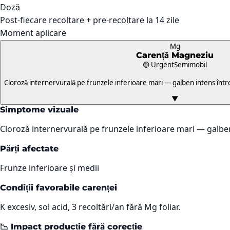
Doză
Post-fiecare recoltare + pre-recoltare la 14 zile
Moment aplicare
Mg
Carență
Magneziu
🟡 Urgent
Semimobil
Cloroză internervurală pe frunzele inferioare mari — galben intens într
▼
Simptome vizuale
Cloroză internervurală pe frunzele inferioare mari — galben
Părți afectate
Frunze inferioare și medii
Condiții favorabile carenței
K excesiv, sol acid, 3 recoltări/an fără Mg foliar.
📉 Impact producție fără corecție