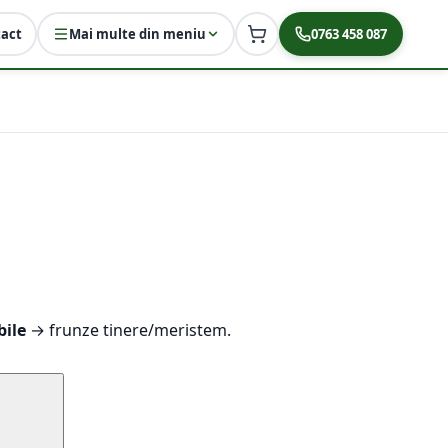
act
Mai multe din meniu
0763 458 087
bile
→ frunze tinere/meristem.