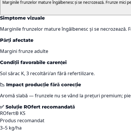
Marginile frunzelor mature îngălbenesc și se necrozează. Frunze mici pe
Simptome vizuale
Marginile frunzelor mature îngălbenesc și se necrozează. F
Părți afectate
Margini frunze adulte
Condiții favorabile carenței
Sol sărac K, 3 recoltări/an fără refertilizare.
📉 Impact producție fără corecție
Aromă slabă — frunzele nu se vând la prețuri premium; pie
✅ Soluție ROfert recomandată
ROfert® KS
Produs recomandat
3–5 kg/ha