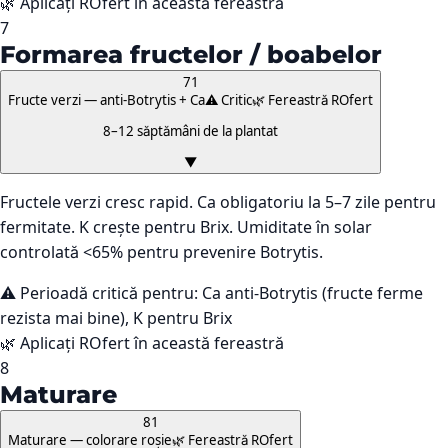
🌿 Aplicați ROfert în această fereastră
7
Formarea fructelor / boabelor
71
Fructe verzi — anti-Botrytis + Ca
⚠️ Critic
🌿 Fereastră ROfert
8–12 săptămâni de la plantat
▼
Fructele verzi cresc rapid. Ca obligatoriu la 5–7 zile pentru
fermitate. K crește pentru Brix. Umiditate în solar
controlată <65% pentru prevenire Botrytis.
⚠️ Perioadă critică pentru:
Ca anti-Botrytis (fructe ferme
rezista mai bine), K pentru Brix
🌿 Aplicați ROfert în această fereastră
8
Maturare
81
Maturare — colorare roșie
🌿 Fereastră ROfert