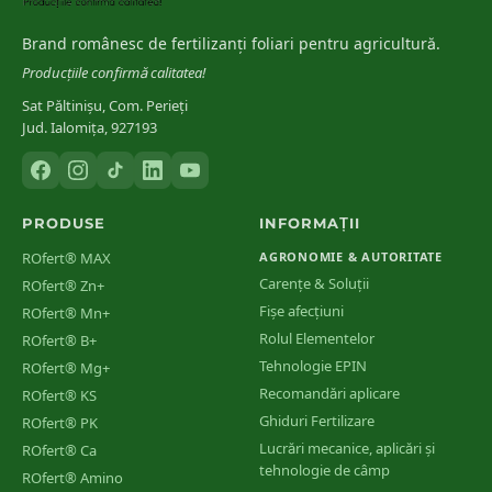
INCDA Fundulea
[
6
]
Stadii de vegetație și ferestre de tratament la principalele culturi
Brand românesc de fertilizanți foliari pentru agricultură.
din România
Producțiile confirmă calitatea!
Sat Păltinișu, Com. Perieți
Jud. Ialomița, 927193
PRODUSE
INFORMAȚII
ROfert® MAX
AGRONOMIE & AUTORITATE
Carențe & Soluții
ROfert® Zn+
Fișe afecțiuni
ROfert® Mn+
Rolul Elementelor
ROfert® B+
Tehnologie EPIN
ROfert® Mg+
Recomandări aplicare
ROfert® KS
Ghiduri Fertilizare
ROfert® PK
Lucrări mecanice, aplicări și
ROfert® Ca
tehnologie de câmp
ROfert® Amino