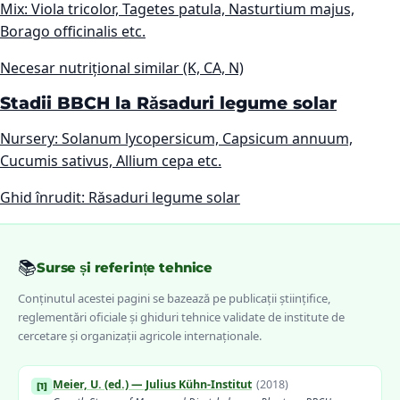
Mix: Viola tricolor, Tagetes patula, Nasturtium majus,
Borago officinalis etc.
Necesar nutrițional similar (K, CA, N)
Stadii BBCH la Răsaduri legume solar
Nursery: Solanum lycopersicum, Capsicum annuum,
Cucumis sativus, Allium cepa etc.
Ghid înrudit: Răsaduri legume solar
📚
Surse și referințe tehnice
Conținutul acestei pagini se bazează pe publicații științifice,
reglementări oficiale și ghiduri tehnice validate de institute de
cercetare și organizații agricole internaționale.
Meier, U. (ed.) — Julius Kühn-Institut
(
2018
)
[
1
]