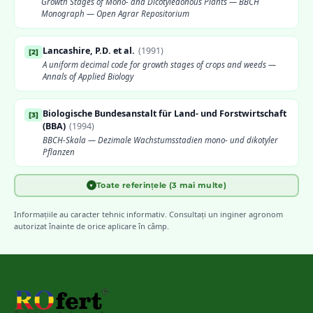
Growth Stages of Mono- and Dicotyledonous Plants — BBCH
Monograph — Open Agrar Repositorium
Lancashire, P.D. et al.
(
1991
)
[
2
]
A uniform decimal code for growth stages of crops and weeds —
Annals of Applied Biology
Biologische Bundesanstalt für Land- und Forstwirtschaft
[
3
]
(BBA)
(
1994
)
BBCH-Skala — Dezimale Wachstumsstadien mono- und dikotyler
Pflanzen
Toate referințele (3 mai multe)
▼
Weber, E. & Bleiholder, H.
(
1990
)
[
4
]
Erläuterungen zu den BBCH-Dezimal-Codes — Gesunde Pflanzen
Informațiile au caracter tehnic informativ. Consultați un inginer agronom
autorizat înainte de orice aplicare în câmp.
EPPO — European and Mediterranean Plant Protection
[
5
]
Organization
Guidelines on Good Plant Protection Practice — Phenological
development stages