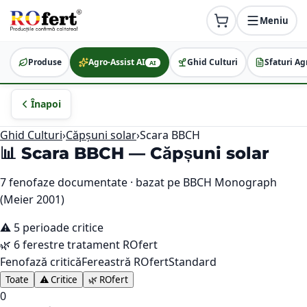
Meniu
Produse
Agro-Assist AI
Ghid Culturi
Sfaturi Ag
AI
Înapoi
Ghid Culturi
›
Căpșuni solar
›
Scara BBCH
📊 Scara BBCH —
Căpșuni solar
7
fenofaze documentate · bazat pe BBCH Monograph
(Meier 2001)
⚠️
5
perioade critice
🌿
6
ferestre tratament ROfert
Fenofază critică
Fereastră ROfert
Standard
Toate
⚠️ Critice
🌿 ROfert
0