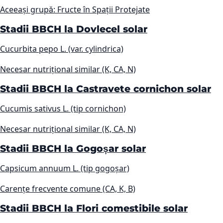
Aceeași grupă: Fructe în Spații Protejate
Stadii BBCH la Dovlecel solar
Cucurbita pepo L. (var. cylindrica)
Necesar nutrițional similar (K, CA, N)
Stadii BBCH la Castravete cornichon solar
Cucumis sativus L. (tip cornichon)
Necesar nutrițional similar (K, CA, N)
Stadii BBCH la Gogoșar solar
Capsicum annuum L. (tip gogoșar)
Carențe frecvente comune (CA, K, B)
Stadii BBCH la Flori comestibile solar