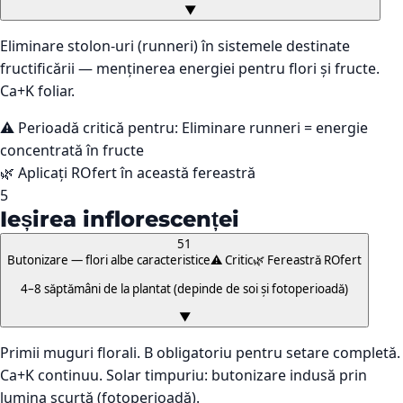
▼
Eliminare stolon-uri (runneri) în sistemele destinate
fructificării — menținerea energiei pentru flori și fructe.
Ca+K foliar.
⚠️ Perioadă critică pentru:
Eliminare runneri = energie
concentrată în fructe
🌿 Aplicați ROfert în această fereastră
5
Ieșirea inflorescenței
51
Butonizare — flori albe caracteristice
⚠️ Critic
🌿 Fereastră ROfert
4–8 săptămâni de la plantat (depinde de soi și fotoperioadă)
▼
Primii muguri florali. B obligatoriu pentru setare completă.
Ca+K continuu. Solar timpuriu: butonizare indusă prin
lumina scurtă (fotoperioadă).