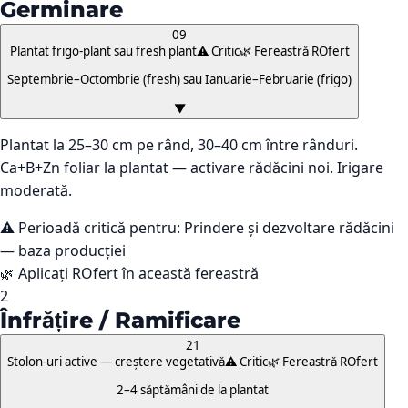
Germinare
09
Plantat frigo-plant sau fresh plant
⚠️ Critic
🌿 Fereastră ROfert
Septembrie–Octombrie (fresh) sau Ianuarie–Februarie (frigo)
▼
Plantat la 25–30 cm pe rând, 30–40 cm între rânduri.
Ca+B+Zn foliar la plantat — activare rădăcini noi. Irigare
moderată.
⚠️ Perioadă critică pentru:
Prindere și dezvoltare rădăcini
— baza producției
🌿 Aplicați ROfert în această fereastră
2
Înfrățire / Ramificare
21
Stolon-uri active — creștere vegetativă
⚠️ Critic
🌿 Fereastră ROfert
2–4 săptămâni de la plantat