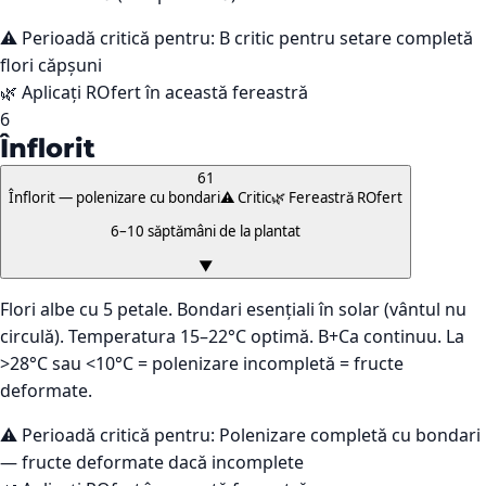
⚠️ Perioadă critică pentru:
B critic pentru setare completă
flori căpșuni
🌿 Aplicați ROfert în această fereastră
6
Înflorit
61
Înflorit — polenizare cu bondari
⚠️ Critic
🌿 Fereastră ROfert
6–10 săptămâni de la plantat
▼
Flori albe cu 5 petale. Bondari esențiali în solar (vântul nu
circulă). Temperatura 15–22°C optimă. B+Ca continuu. La
>28°C sau <10°C = polenizare incompletă = fructe
deformate.
⚠️ Perioadă critică pentru:
Polenizare completă cu bondari
— fructe deformate dacă incomplete