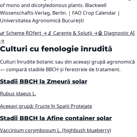
of mono and dicotyledonous plants. Blackwell
Wissenschafts-Verlag, Berlin. | FAO Crop Calendar |
Universitatea Agronomică București
🌿 Scheme ROfert →
🔬 Carențe & Soluții →
🤖 Diagnostic AI
→
Culturi cu fenologie înrudită
Culturi înrudite botanic sau din aceeași grupă agronomică
— compară stadiile BBCH și ferestrele de tratament.
Stadii BBCH la Zmeură solar
Rubus idaeus L.
Aceeași grupă: Fructe în Spații Protejate
Stadii BBCH la Afine container solar
Vaccinium corymbosum L. (highbush blueberry)