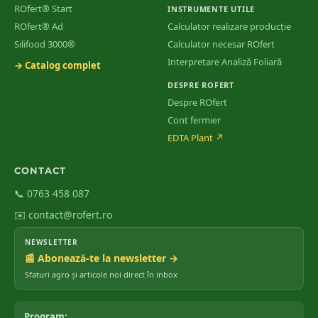
ROfert® Start
INSTRUMENTE UTILE
ROfert® Ad
Calculator realizare producție
Silifood 3000®
Calculator necesar ROfert
Interpretare Analiză Foliară
→ Catalog complet
DESPRE ROFERT
Despre ROfert
Cont fermier
EDTA Plant
↗
CONTACT
📞 0763 458 087
✉️ contact@rofert.ro
NEWSLETTER
📰 Abonează-te la newsletter →
Sfaturi agro și articole noi direct în inbox
Program: