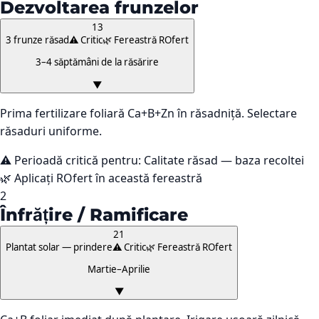
Dezvoltarea frunzelor
13
3 frunze răsad
⚠️ Critic
🌿 Fereastră ROfert
3–4 săptămâni de la răsărire
▼
Prima fertilizare foliară Ca+B+Zn în răsadniță. Selectare
răsaduri uniforme.
⚠️ Perioadă critică pentru:
Calitate răsad — baza recoltei
🌿 Aplicați ROfert în această fereastră
2
Înfrățire / Ramificare
21
Plantat solar — prindere
⚠️ Critic
🌿 Fereastră ROfert
Martie–Aprilie
▼