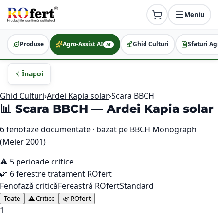
Meniu
Produse
Agro-Assist AI
Ghid Culturi
Sfaturi Ag
AI
Înapoi
Ghid Culturi
›
Ardei Kapia solar
›
Scara BBCH
📊 Scara BBCH —
Ardei Kapia solar
6
fenofaze documentate · bazat pe BBCH Monograph
(Meier 2001)
⚠️
5
perioade critice
🌿
6
ferestre tratament ROfert
Fenofază critică
Fereastră ROfert
Standard
Toate
⚠️ Critice
🌿 ROfert
1