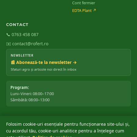
Cont fermier
EDTA Plant
↗
CONTACT
📞 0763 458 087
✉️ contact@rofert.ro
NEWSLETTER
📰 Abonează-te la newsletter →
Sfaturi agro și articole noi direct în inbox
Program:
Luni–Vineri: 08:00–17:00
Sâmbătă: 08:00–13:00
Folosim cookie-uri esențiale pentru funcționarea site-ului și,
©
2026
ROfert România SRL.
Toate drepturile rezervate.
cu acordul tău, cookie-uri analitice pentru a înțelege cum
Marca ROfert® este înregistrată oficial la OSIM ✔ · Depusă: 04 iunie