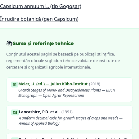
Capsicum annuum L. (tip Gogoșar)
Înrudire botanică (gen Capsicum)
📚
Surse și referințe tehnice
Conținutul acestei pagini se bazează pe publicații științifice,
reglementări oficiale și ghiduri tehnice validate de institute de
cercetare și organizații agricole internaționale.
Meier, U. (ed.) — Julius Kühn-Institut
(
2018
)
[
1
]
Growth Stages of Mono- and Dicotyledonous Plants — BBCH
Monograph — Open Agrar Repositorium
Lancashire, P.D. et al.
(
1991
)
[
2
]
A uniform decimal code for growth stages of crops and weeds —
Annals of Applied Biology