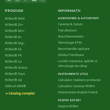
PRODUSE
INFORMAȚII
ROfert® MAX
AGRONOMIE & AUTORITATE
Carențe & Soluții
ROfert® Zn+
Fișe afecțiuni
ROfert® Mn+
Rolul Elementelor
ROfert® B+
Tehnologie EPIN
ROfert® Mg+
Recomandări aplicare
ROfert® KS
Ghiduri Fertilizare
ROfert® PK
Lucrări mecanice, aplicări și
ROfert® Ca
tehnologie de câmp
ROfert® Amino
ROfert® Start
INSTRUMENTE UTILE
ROfert® Ad
Calculator realizare producție
Silifood 3000®
Calculator necesar ROfert
Interpretare Analiză Foliară
→ Catalog complet
DESPRE ROFERT
Despre ROfert