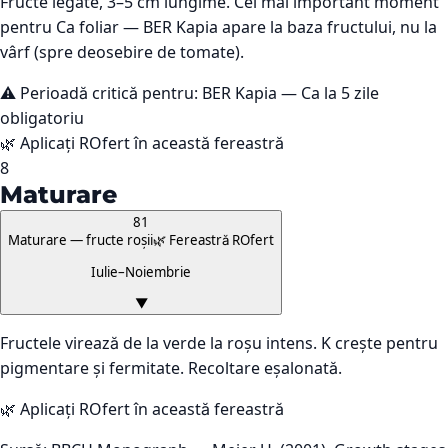
Fructe legate, 3–5 cm lungime. Cel mai important moment
pentru Ca foliar — BER Kapia apare la baza fructului, nu la
vârf (spre deosebire de tomate).
⚠️ Perioadă critică pentru:
BER Kapia — Ca la 5 zile
obligatoriu
🌿 Aplicați ROfert în această fereastră
8
Maturare
81
Maturare — fructe roșii
🌿 Fereastră ROfert
Iulie–Noiembrie
▼
Fructele virează de la verde la roșu intens. K crește pentru
pigmentare și fermitate. Recoltare eșalonată.
🌿 Aplicați ROfert în această fereastră