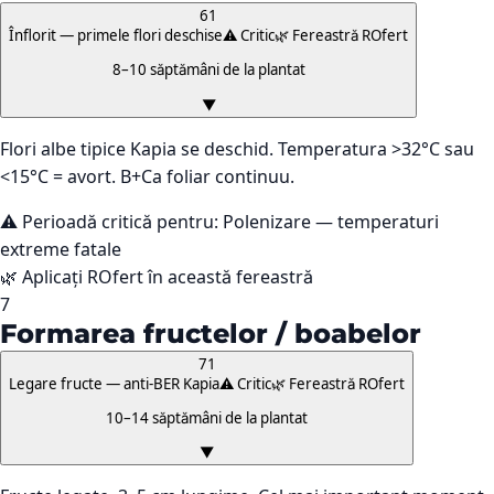
61
Înflorit — primele flori deschise
⚠️ Critic
🌿 Fereastră ROfert
8–10 săptămâni de la plantat
▼
Flori albe tipice Kapia se deschid. Temperatura >32°C sau
<15°C = avort. B+Ca foliar continuu.
⚠️ Perioadă critică pentru:
Polenizare — temperaturi
extreme fatale
🌿 Aplicați ROfert în această fereastră
7
Formarea fructelor / boabelor
71
Legare fructe — anti-BER Kapia
⚠️ Critic
🌿 Fereastră ROfert
10–14 săptămâni de la plantat
▼