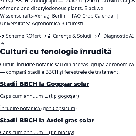
Sursă: BBCH Monograph — Meier U. (2001). Growth stages
of mono and dicotyledonous plants. Blackwell
Wissenschafts-Verlag, Berlin. | FAO Crop Calendar |
Universitatea Agronomică București
🌿 Scheme ROfert →
🔬 Carențe & Soluții →
🤖 Diagnostic AI
→
Culturi cu fenologie înrudită
Culturi înrudite botanic sau din aceeași grupă agronomică
— compară stadiile BBCH și ferestrele de tratament.
Stadii BBCH la Gogoșar solar
Capsicum annuum L. (tip gogoșar)
Înrudire botanică (gen Capsicum)
Stadii BBCH la Ardei gras solar
Capsicum annuum L. (tip blocky)