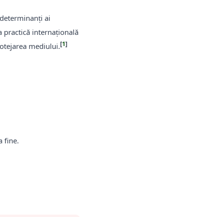
 determinanți ai
practică internațională
[
1
]
rotejarea mediului.
 fine.