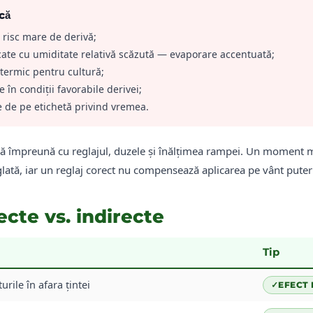
că
 risc mare de derivă;
cate cu umiditate relativă scăzută — evaporare accentuată;
 termic pentru cultură;
e în condiții favorabile derivei;
e de pe etichetă privind vremea.
ză împreună cu reglajul, duzele și înălțimea rampei. Un moment m
lată, iar un reglaj corect nu compensează aplicarea pe vânt puter
ecte vs. indirecte
Tip
urile în afara țintei
✓
EFECT 