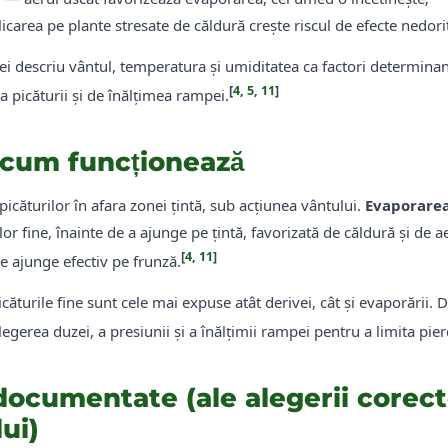
carea pe plante stresate de căldură crește riscul de efecte nedori
ei descriu vântul, temperatura și umiditatea ca factori determinanți
[
4
,
5
,
11
]
a picăturii și de înălțimea rampei.
i cum funcționează
icăturilor în afara zonei țintă, sub acțiunea vântului.
Evaporare
elor fine, înainte de a ajunge pe țintă, favorizată de căldură și de
[
4
,
11
]
e ajunge efectiv pe frunză.
căturile fine sunt cele mai expuse atât derivei, cât și evaporării. D
gerea duzei, a presiunii și a înălțimii rampei pentru a limita pier
documentate (ale alegerii corect
ui)