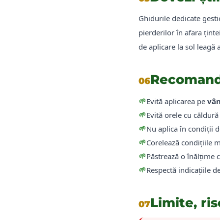
Ghidurile dedicate gesti
pierderilor în afara țint
de aplicare la sol leagă
Recomandă
06
🌱
Evită aplicarea pe
vân
🌱
Evită orele cu căldură
🌱
Nu aplica în condiții 
🌱
Corelează condițiile m
🌱
Păstrează o înălțime c
🌱
Respectă indicațiile de
Limite, ris
07