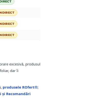
DIRECT
INDIRECT
INDIRECT
INDIRECT
porare excesivă, produsul
liar, dar îi
ă,
produsele ROfert®
;
i și Recomandări