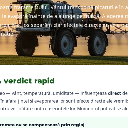
rta tratamentului. Vântul transportă picăturile în af
at le evaporă înainte de a ajunge pe frunză. Alegere
area. Mai jos separăm clar efectele directe de cele ind
rmație.
 verdict rapid
teo — vânt, temperatură, umiditate — influențează
direct
der
 în afara țintei și evaporarea lor sunt efecte directe ale vremii
ntru vecinătăți sunt consecințele lor. Momentul potrivit se al
vremea nu se compensează prin reglaj