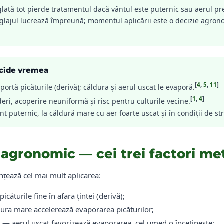
lată tot pierde tratamentul dacă vântul este puternic sau aerul pre
eglajul lucrează împreună; momentul aplicării este o decizie agro
ecide vremea
[
4
,
5
,
11
]
portă picăturile (derivă); căldura și aerul uscat le evaporă.
[
1
,
4
]
eri, acoperire neuniformă și risc pentru culturile vecine.
t puternic, la căldură mare cu aer foarte uscat și în condiții de st
 agronomic — cei trei factori me
ențează cel mai mult aplicarea:
căturile fine în afara țintei (derivă);
ra mare accelerează evaporarea picăturilor;
ă
— aerul uscat favorizează evaporarea, cel umed o încetinește;