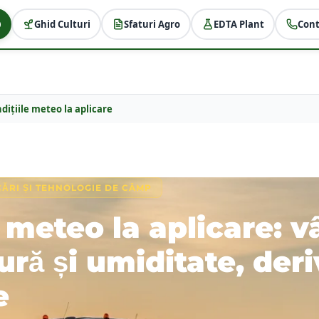
Ghid Culturi
Sfaturi Agro
EDTA Plant
Cont
dițiile meteo la aplicare
CĂRI ȘI TEHNOLOGIE DE CÂMP
e meteo la aplicare: v
ră și umiditate, deri
e