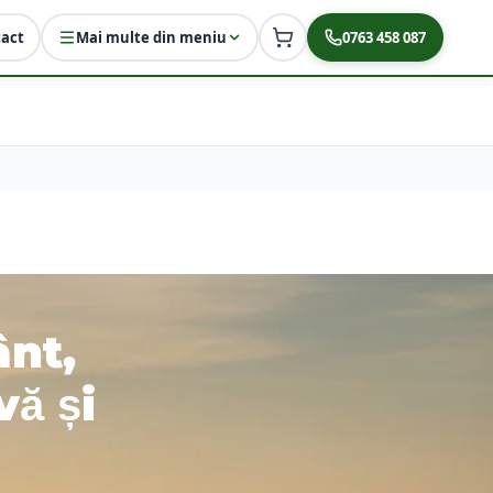
act
Mai multe din meniu
0763 458 087
ânt,
vă și