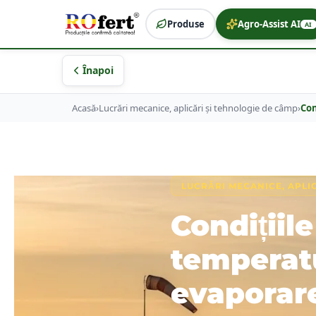
Produse
Agro-Assist AI
AI
Înapoi
Acasă
›
Lucrări mecanice, aplicări și tehnologie de câmp
›
Con
LUCRĂRI MECANICE, APLI
Condițiil
temperatu
evaporar