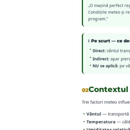
„O mașină perfect reg
Condițiile meteo și r
program.”
ℹ️
Pe scurt — ce d
•
Direct:
vântul trans
•
Indirect:
apar pierd
•
NU se aplică:
pe vân
Contextul
02
Trei factori meteo influ
•
Vântul
— transportă pi
•
Temperatura
— căldu
•
Umiditatea relativ