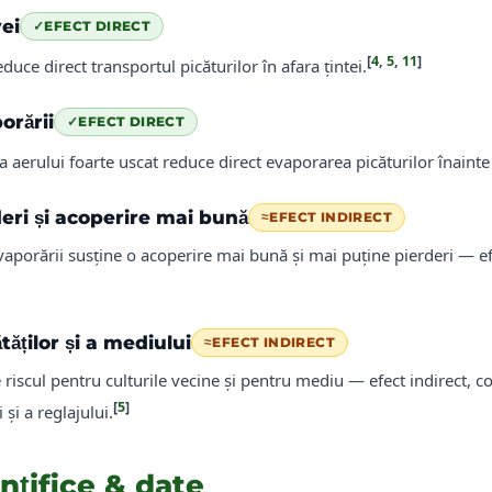
ei
✓
EFECT DIRECT
[
4
,
5
,
11
]
duce direct transportul picăturilor în afara țintei.
orării
✓
EFECT DIRECT
 a aerului foarte uscat reduce direct evaporarea picăturilor înainte
deri și acoperire mai bună
≈
EFECT INDIRECT
vaporării susține o acoperire mai bună și mai puține pierderi — e
tăților și a mediului
≈
EFECT INDIRECT
 riscul pentru culturile vecine și pentru mediu — efect indirect, c
[
5
]
i a reglajului.
ințifice & date