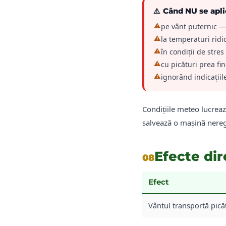
⚠️
Când NU se apli
⚠
pe vânt puternic —
⚠
la temperaturi ridi
⚠
în condiții de stres
⚠
cu picături prea fin
⚠
ignorând indicațiil
Condițiile meteo lucrea
salvează o mașină nereg
Efecte dir
08
Efect
Vântul transportă picăt