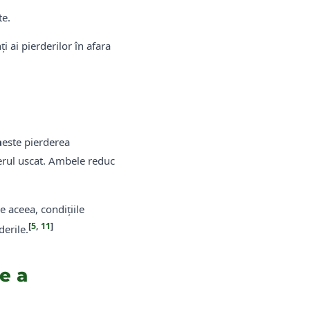
te.
 ai pierderilor în afara
a
este pierderea
 aerul uscat. Ambele reduc
e aceea, condițiile
[
5
,
11
]
derile.
e a