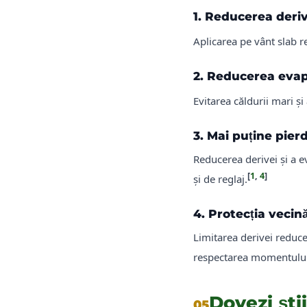
1. Reducerea deriv
Aplicarea pe vânt slab re
2. Reducerea evap
Evitarea căldurii mari și
3. Mai puține pier
Reducerea derivei și a e
[
1
,
4
]
și de reglaj.
4. Protecția vecină
Limitarea derivei reduce
respectarea momentului ș
Dovezi ști
05