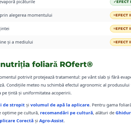
evaporă picăturile
✓
EFECT 
 prin alegerea momentului
≈
EFECT 
intei
≈
EFECT 
cine și a mediului
≈
EFECT 
 nutriția foliară ROfert®
 momentul potrivit protejează tratamentul: pe vânt slab și fără eva
ă. Condițiile meteo nu schimbă efectul agronomic al produsului fo
pe țintă și uniformitatea acoperirii.
i de stropit
și
volumul de apă la aplicare
. Pentru gama foliar
 optime pe cultură,
recomandări pe cultură
, alături de
Ghidur
Aplicare Corectă
și
Agro-Assist
.