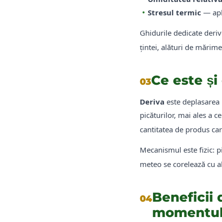
•
Stresul termic
— apli
Ghidurile dedicate deriv
țintei, alături de mărime
Ce este ș
03
Deriva
este deplasarea p
picăturilor, mai ales a c
cantitatea de produs car
Mecanismul este fizic: pi
meteo se corelează cu ale
Beneficii 
04
momentul