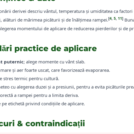
onării derivei descriu vântul, temperatura și umiditatea ca factori
[
4
,
5
,
11
]
ei, alături de mărimea picăturii și de înălțimea rampei.
Buna 
 alegerea momentului de aplicare de reducerea pierderilor și de p
ri practice de aplicare
t puternic
; alege momente cu vânt slab.
 mare și aer foarte uscat, care favorizează evaporarea.
de stres termic pentru cultură.
eteo cu alegerea duzei și a presiunii, pentru a evita picăturile prea
orectă a rampei pentru a limita deriva.
 pe etichetă privind condițiile de aplicare.
curi & contraindicații