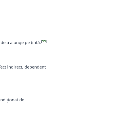
[
11
]
 de a ajunge pe țintă.
fect indirect, dependent
ondiționat de