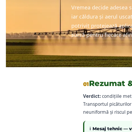
Vremea decide adesea soa
iar căldura și aerul usc
potrivit protejează aplic
sursă pentru fiecare afi
Rezumat &
01
Verdict:
condițiile me
Transportul picăturilor
neuniformă și riscul pe
ℹ️
Mesaj tehnic — 