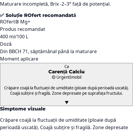
Maturare incompletă, Brix -2–3° față de potențial.
✅ Soluție ROfert recomandată
ROfert® Mg+
Produs recomandat
400 ml/100 L
Doză
Din BBCH 71, săptămânal până la maturare
Moment aplicare
Ca
Carență
Calciu
🟡 Urgent
Imobil
Crăpare coajă la fluctuații de umiditate (ploaie după perioadă uscată).
Coajă subțire și fragilă. Zone depresate pe suprafața fructului.
▼
Simptome vizuale
Crăpare coajă la fluctuații de umiditate (ploaie după
perioadă uscată). Coajă subțire și fragilă. Zone depresate