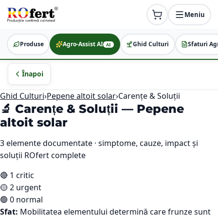
Meniu
Produse
Agro-Assist AI
Ghid Culturi
Sfaturi Ag
AI
Înapoi
Ghid Culturi
›
Pepene altoit solar
›
Carențe & Soluții
🔬 Carențe & Soluții —
Pepene
altoit solar
3
elemente documentate · simptome, cauze, impact și
soluții ROfert complete
🔴
1
critic
🟡
2
urgent
🟢
0
normal
Sfat:
Mobilitatea elementului determină care frunze sunt