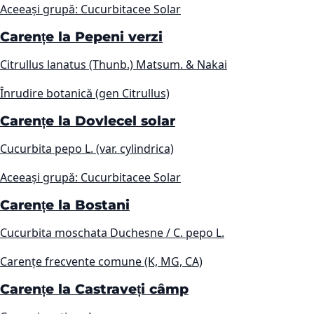
Aceeași grupă: Cucurbitacee Solar
Carențe la Pepeni verzi
Citrullus lanatus (Thunb.) Matsum. & Nakai
Înrudire botanică (gen Citrullus)
Carențe la Dovlecel solar
Cucurbita pepo L. (var. cylindrica)
Aceeași grupă: Cucurbitacee Solar
Carențe la Bostani
Cucurbita moschata Duchesne / C. pepo L.
Carențe frecvente comune (K, MG, CA)
Carențe la Castraveți câmp