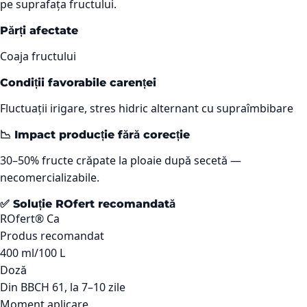
pe suprafața fructului.
Părți afectate
Coaja fructului
Condiții favorabile carenței
Fluctuații irigare, stres hidric alternant cu supraîmbibare
📉 Impact producție fără corecție
30–50% fructe crăpate la ploaie după secetă —
necomercializabile.
✅ Soluție ROfert recomandată
ROfert® Ca
Produs recomandat
400 ml/100 L
Doză
Din BBCH 61, la 7–10 zile
Moment aplicare