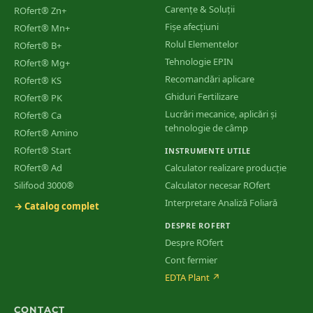
Carențe & Soluții
ROfert® Zn+
Fișe afecțiuni
ROfert® Mn+
Rolul Elementelor
ROfert® B+
Tehnologie EPIN
ROfert® Mg+
Recomandări aplicare
ROfert® KS
Ghiduri Fertilizare
ROfert® PK
Lucrări mecanice, aplicări și
ROfert® Ca
tehnologie de câmp
ROfert® Amino
ROfert® Start
INSTRUMENTE UTILE
ROfert® Ad
Calculator realizare producție
Silifood 3000®
Calculator necesar ROfert
Interpretare Analiză Foliară
→ Catalog complet
DESPRE ROFERT
Despre ROfert
Cont fermier
EDTA Plant
↗
CONTACT