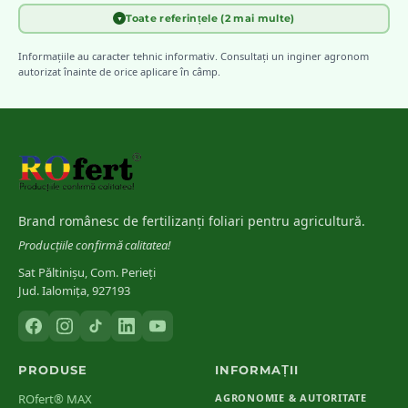
Toate referințele (2 mai multe)
▼
INCDA Fundulea
[
4
]
Diagnosticarea carențelor nutritive la principalele culturi de câmp
Informațiile au caracter tehnic informativ. Consultați un inginer agronom
din România
autorizat înainte de orice aplicare în câmp.
Bergmann, W.
(
1992
)
[
5
]
Nutritional Disorders of Plants — Gustav Fischer Verlag
Brand românesc de fertilizanți foliari pentru agricultură.
Producțiile confirmă calitatea!
Sat Păltinișu, Com. Perieți
Jud. Ialomița, 927193
PRODUSE
INFORMAȚII
ROfert® MAX
AGRONOMIE & AUTORITATE