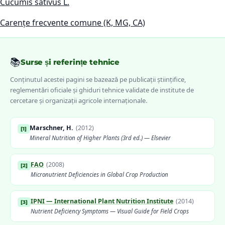
Cucumis sativus L.
Carențe frecvente comune (K, MG, CA)
📚
Surse și referințe tehnice
Conținutul acestei pagini se bazează pe publicații științifice,
reglementări oficiale și ghiduri tehnice validate de institute de
cercetare și organizații agricole internaționale.
Marschner, H.
(
2012
)
[
1
]
Mineral Nutrition of Higher Plants (3rd ed.) — Elsevier
FAO
(
2008
)
[
2
]
Micronutrient Deficiencies in Global Crop Production
IPNI — International Plant Nutrition Institute
(
2014
)
[
3
]
Nutrient Deficiency Symptoms — Visual Guide for Field Crops