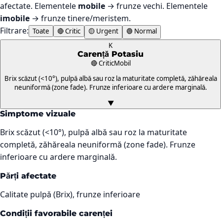
afectate. Elementele
mobile
→ frunze vechi. Elementele
imobile
→ frunze tinere/meristem.
Filtrare:
Toate
🔴 Critic
🟡 Urgent
🟢 Normal
K
Carență
Potasiu
🔴 Critic
Mobil
Brix scăzut (<10°), pulpă albă sau roz la maturitate completă, zăhăreala
neuniformă (zone fade). Frunze inferioare cu ardere marginală.
▼
Simptome vizuale
Brix scăzut (<10°), pulpă albă sau roz la maturitate
completă, zăhăreala neuniformă (zone fade). Frunze
inferioare cu ardere marginală.
Părți afectate
Calitate pulpă (Brix), frunze inferioare
Condiții favorabile carenței