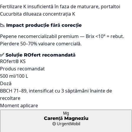
Fertilizare K insuficientă în faza de maturare, portaltoi
Cucurbita dilueaza concentrația K
📉 Impact producție fără corecție
Pepene necomercializabil premium — Brix <10° = rebut.
Pierdere 50–70% valoare comercială.
✅ Soluție ROfert recomandată
ROfert® KS
Produs recomandat
500 ml/100 L
Doză
BBCH 71–89, intensificat cu 3 săptămâni înainte de
recoltare
Moment aplicare
Mg
Carență
Magneziu
🟡 Urgent
Mobil