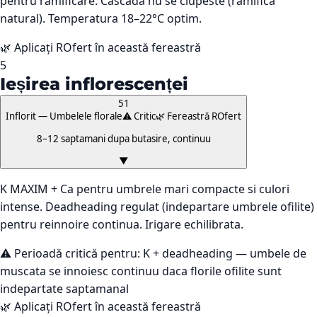
pentru ramificare. Cascada nu se ciupeste (ramifica
natural). Temperatura 18–22°C optim.
🌿 Aplicați ROfert în această fereastră
5
Ieșirea inflorescenței
51
Inflorit — Umbelele florale
⚠️ Critic
🌿 Fereastră ROfert
8–12 saptamani dupa butasire, continuu
▼
K MAXIM + Ca pentru umbrele mari compacte si culori
intense. Deadheading regulat (indepartare umbrele ofilite)
pentru reinnoire continua. Irigare echilibrata.
⚠️ Perioadă critică pentru:
K + deadheading — umbele de
muscata se innoiesc continuu daca florile ofilite sunt
indepartate saptamanal
🌿 Aplicați ROfert în această fereastră