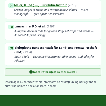
Meier, U. (ed.) — Julius Kühn-Institut
(
2018
)
[
1
]
Growth Stages of Mono- and Dicotyledonous Plants — BBCH
Monograph — Open Agrar Repositorium
Lancashire, P.D. et al.
(
1991
)
[
2
]
A uniform decimal code for growth stages of crops and weeds —
Annals of Applied Biology
Biologische Bundesanstalt für Land- und Forstwirtschaft
[
3
]
(BBA)
(
1994
)
BBCH-Skala — Dezimale Wachstumsstadien mono- und dikotyler
Pflanzen
Toate referințele (3 mai multe)
▼
Weber, E. & Bleiholder, H.
(
1990
)
[
4
]
Erläuterungen zu den BBCH-Dezimal-Codes — Gesunde Pflanzen
Informațiile au caracter tehnic informativ. Consultați un inginer agronom
autorizat înainte de orice aplicare în câmp.
EPPO — European and Mediterranean Plant Protection
[
5
]
Organization
Guidelines on Good Plant Protection Practice — Phenological
development stages