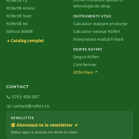
ROfert® Ca
tehnologie de câmp
ROfert® Amino
ROfert® Start
INSTRUMENTE UTILE
ROfert® Ad
Calculator realizare producție
Silifood 3000®
Calculator necesar ROfert
Interpretare Analiză Foliară
→ Catalog complet
DESPRE ROFERT
Despre ROfert
Cont fermier
EDTA Plant
↗
CONTACT
📞 0763 458 087
✉️ contact@rofert.ro
NEWSLETTER
📰 Abonează-te la newsletter →
Sfaturi agro și articole noi direct în inbox