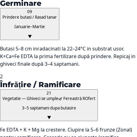
Germinare
09
Prindere butasi / Rasad tanar
Ianuarie–Martie
▼
Butasi 5–8 cm inradacinati la 22–24°C in substrat usor.
K+Ca+Fe EDTA la prima fertilizare după prindere. Repicaj in
ghiveci finale după 3–4 saptamani.
2
Înfrățire / Ramificare
21
Vegetatie — Ghiveci se umple
🌿 Fereastră ROfert
3–5 saptamani dupa butasire
▼
Fe EDTA + K + Mg la crestere. Ciupire la 5–6 frunze (Zonal)