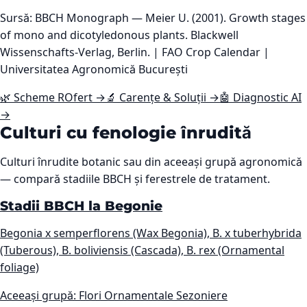
Sursă: BBCH Monograph — Meier U. (2001). Growth stages
of mono and dicotyledonous plants. Blackwell
Wissenschafts-Verlag, Berlin. | FAO Crop Calendar |
Universitatea Agronomică București
🌿 Scheme ROfert →
🔬 Carențe & Soluții →
🤖 Diagnostic AI
→
Culturi cu fenologie înrudită
Culturi înrudite botanic sau din aceeași grupă agronomică
— compară stadiile BBCH și ferestrele de tratament.
Stadii BBCH la Begonie
Begonia x semperflorens (Wax Begonia), B. x tuberhybrida
(Tuberous), B. boliviensis (Cascada), B. rex (Ornamental
foliage)
Aceeași grupă: Flori Ornamentale Sezoniere