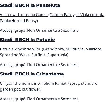
Stadii BBCH la Panseluta
Viola x wittrockiana Gams. (Garden Pansy) si Viola cornuta
(Viola/Horned Pansy)
Aceeași grupă: Flori Ornamentale Sezoniere
Stadii BBCH la Petunie
Petunia x hybrida Vilm. (Grandiflora, Multiflora, Milliflora,
Spreading/Wave, Surfinia, Supertunia)
Aceeași grupă: Flori Ornamentale Sezoniere
Stadii BBCH la Crizantema
Chrysanthemum x morifolium Ramat. (spray, standard,
garden pot, cut flower)
Aceeași grupă: Flori Ornamentale Sezoniere