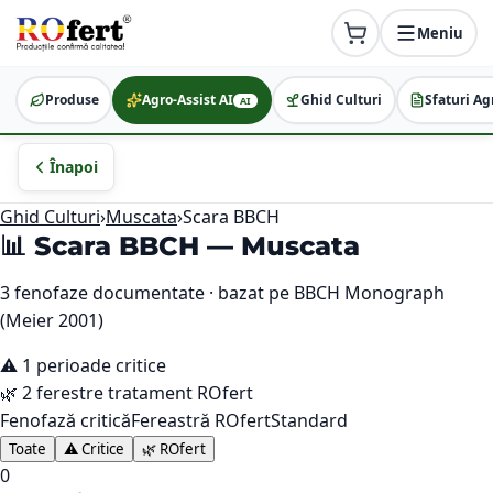
Meniu
Produse
Agro-Assist AI
Ghid Culturi
Sfaturi Ag
AI
Înapoi
Ghid Culturi
›
Muscata
›
Scara BBCH
📊 Scara BBCH —
Muscata
3
fenofaze documentate · bazat pe BBCH Monograph
(Meier 2001)
⚠️
1
perioade critice
🌿
2
ferestre tratament ROfert
Fenofază critică
Fereastră ROfert
Standard
Toate
⚠️ Critice
🌿 ROfert
0