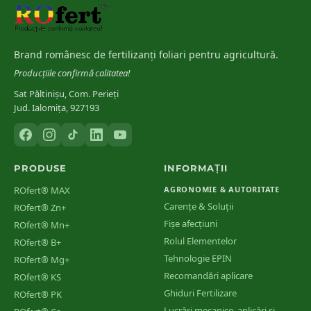
INCDA Fundulea
[
6
]
Stadii de vegetație și ferestre de tratament la principalele culturi
Brand românesc de fertilizanți foliari pentru agricultură.
din România
Producțiile confirmă calitatea!
Sat Păltinișu, Com. Perieți
Jud. Ialomița, 927193
PRODUSE
INFORMAȚII
ROfert® MAX
AGRONOMIE & AUTORITATE
Carențe & Soluții
ROfert® Zn+
Fișe afecțiuni
ROfert® Mn+
Rolul Elementelor
ROfert® B+
Tehnologie EPIN
ROfert® Mg+
Recomandări aplicare
ROfert® KS
Ghiduri Fertilizare
ROfert® PK
Lucrări mecanice, aplicări și