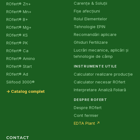
Carențe & Soluții
ROfert® Zn+
Fișe afecțiuni
ROfert® Mn+
Rolul Elementelor
ROfert® B+
Tehnologie EPIN
ROfert® Mg+
Recomandări aplicare
ROfert® KS
Ghiduri Fertilizare
ROfert® PK
Lucrări mecanice, aplicări și
ROfert® Ca
tehnologie de câmp
ROfert® Amino
ROfert® Start
INSTRUMENTE UTILE
ROfert® Ad
Calculator realizare producție
Silifood 3000®
Calculator necesar ROfert
Interpretare Analiză Foliară
→ Catalog complet
DESPRE ROFERT
Despre ROfert
Cont fermier
EDTA Plant
↗
CONTACT