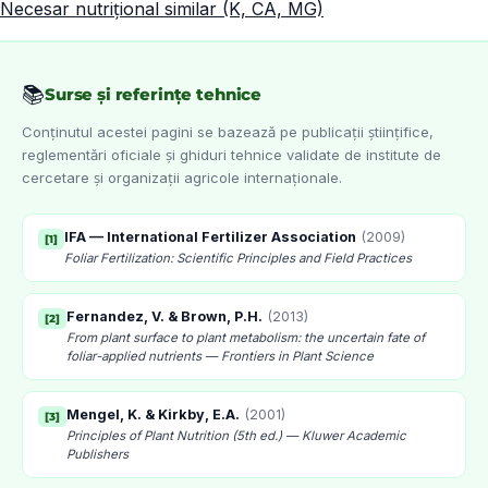
Necesar nutrițional similar (K, CA, MG)
📚
Surse și referințe tehnice
Conținutul acestei pagini se bazează pe publicații științifice,
reglementări oficiale și ghiduri tehnice validate de institute de
cercetare și organizații agricole internaționale.
IFA — International Fertilizer Association
(
2009
)
[
1
]
Foliar Fertilization: Scientific Principles and Field Practices
Fernandez, V. & Brown, P.H.
(
2013
)
[
2
]
From plant surface to plant metabolism: the uncertain fate of
foliar-applied nutrients — Frontiers in Plant Science
Mengel, K. & Kirkby, E.A.
(
2001
)
[
3
]
Principles of Plant Nutrition (5th ed.) — Kluwer Academic
Publishers