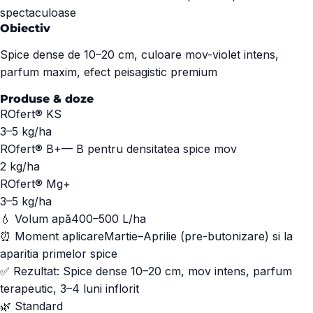
spectaculoase
Obiectiv
Spice dense de 10–20 cm, culoare mov-violet intens,
parfum maxim, efect peisagistic premium
Produse & doze
ROfert® KS
3–5
kg/ha
ROfert® B+
—
B pentru densitatea spice mov
2
kg/ha
ROfert® Mg+
3–5
kg/ha
💧 Volum apă
400–500 L/ha
⏰ Moment aplicare
Martie–Aprilie (pre-butonizare) si la
aparitia primelor spice
✅ Rezultat:
Spice dense 10–20 cm, mov intens, parfum
terapeutic, 3–4 luni inflorit
🌿
Standard