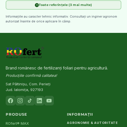
Toate referințele (3 mai multe)
▼
FAO
(
2006
)
[
4
]
Plant Nutrition for Food Security: A Guide for Integrated Nutrient
Informațiile au caracter tehnic informativ. Consultați un inginer agronom
Management
autorizat înainte de orice aplicare în câmp.
INCDA Fundulea
[
5
]
Scheme de fertilizare foliară pentru principalele culturi agricole
din România
Marschner, H.
(
2012
)
[
6
]
Mineral Nutrition of Higher Plants (3rd ed.) — Elsevier
Brand românesc de fertilizanți foliari pentru agricultură.
Producțiile confirmă calitatea!
Sat Păltinișu, Com. Perieți
Jud. Ialomița, 927193
PRODUSE
INFORMAȚII
AGRONOMIE & AUTORITATE
ROfert® MAX