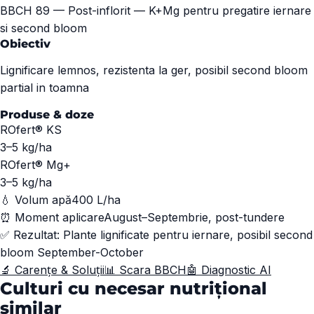
BBCH
89
—
Post-inflorit — K+Mg pentru pregatire iernare
si second bloom
Obiectiv
Lignificare lemnos, rezistenta la ger, posibil second bloom
partial in toamna
Produse & doze
ROfert® KS
3–5
kg/ha
ROfert® Mg+
3–5
kg/ha
💧 Volum apă
400 L/ha
⏰ Moment aplicare
August–Septembrie, post-tundere
✅ Rezultat:
Plante lignificate pentru iernare, posibil second
bloom September-October
🔬 Carențe & Soluții
📊 Scara BBCH
🤖 Diagnostic AI
Culturi cu necesar nutrițional
similar