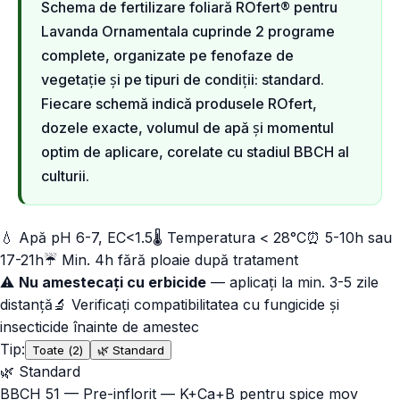
Schema de fertilizare foliară ROfert® pentru
Lavanda Ornamentala cuprinde 2 programe
complete, organizate pe fenofaze de
vegetație și pe tipuri de condiții: standard.
Fiecare schemă indică produsele ROfert,
dozele exacte, volumul de apă și momentul
optim de aplicare, corelate cu stadiul BBCH al
culturii.
💧 Apă pH 6-7, EC<1.5
🌡️ Temperatura < 28°C
⏰ 5-10h sau
17-21h
☔ Min. 4h fără ploaie după tratament
⚠️
Nu amestecați cu erbicide
— aplicați la min. 3-5 zile
distanță
🔬 Verificați compatibilitatea cu fungicide și
insecticide înainte de amestec
Tip:
Toate (
2
)
🌿
Standard
🌿
Standard
BBCH
51
—
Pre-inflorit — K+Ca+B pentru spice mov