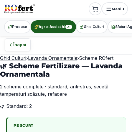
Meniu
Produse
Agro-Assist AI
Ghid Culturi
Sfaturi A
AI
Înapoi
Ghid Culturi
›
Lavanda Ornamentala
›
Scheme ROfert
🌿 Scheme Fertilizare —
Lavanda
Ornamentala
2
scheme complete · standard, anti-stres, secetă,
temperaturi scăzute, refacere
🌿
Standard
:
2
PE SCURT