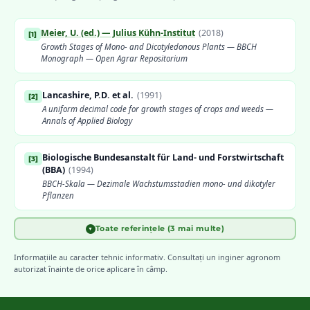
Meier, U. (ed.) — Julius Kühn-Institut
(
2018
)
[
1
]
Growth Stages of Mono- and Dicotyledonous Plants — BBCH
Monograph — Open Agrar Repositorium
Lancashire, P.D. et al.
(
1991
)
[
2
]
A uniform decimal code for growth stages of crops and weeds —
Annals of Applied Biology
Biologische Bundesanstalt für Land- und Forstwirtschaft
[
3
]
(BBA)
(
1994
)
BBCH-Skala — Dezimale Wachstumsstadien mono- und dikotyler
Pflanzen
Toate referințele (3 mai multe)
▼
Weber, E. & Bleiholder, H.
(
1990
)
[
4
]
Erläuterungen zu den BBCH-Dezimal-Codes — Gesunde Pflanzen
Informațiile au caracter tehnic informativ. Consultați un inginer agronom
autorizat înainte de orice aplicare în câmp.
EPPO — European and Mediterranean Plant Protection
[
5
]
Organization
Guidelines on Good Plant Protection Practice — Phenological