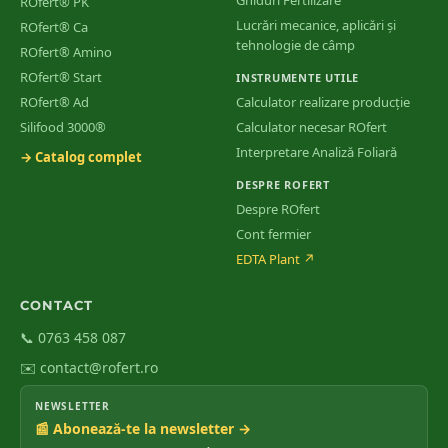
Ghiduri Fertilizare
ROfert® PK
Lucrări mecanice, aplicări și
ROfert® Ca
tehnologie de câmp
ROfert® Amino
ROfert® Start
INSTRUMENTE UTILE
ROfert® Ad
Calculator realizare producție
Silifood 3000®
Calculator necesar ROfert
Interpretare Analiză Foliară
→ Catalog complet
DESPRE ROFERT
Despre ROfert
Cont fermier
EDTA Plant
↗
CONTACT
📞 0763 458 087
✉️ contact@rofert.ro
NEWSLETTER
📰 Abonează-te la newsletter →