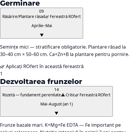
Germinare
09
Răsărire/Plantare răsad
🌿 Fereastră ROfert
Aprilie–Mai
▼
Semințe mici — stratificare obligatorie. Plantare răsad la
30–40 cm × 50–60 cm. Ca+Zn+B la plantare pentru pornire.
🌿 Aplicați ROfert în această fereastră
1
Dezvoltarea frunzelor
14
Rozetă — fundament perenitate
⚠️ Critic
🌿 Fereastră ROfert
Mai–August (an 1)
▼
Frunze bazale mari. K+Mg+Fe EDTA — Fe important pe