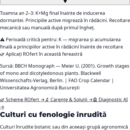
▼
Toamna an 2–3: K+Mg final înainte de inducerea
dormantei. Principiile active migrează în rădăcini. Recoltare
mecanică sau manuală după primul îngheț.
⚠️ Perioadă critică pentru:
K — migrarea și acumularea
finală a principiilor active în rădăcini înainte de recoltare
🌿 Aplicați ROfert în această fereastră
Sursă: BBCH Monograph — Meier U. (2001). Growth stages
of mono and dicotyledonous plants. Blackwell
Wissenschafts-Verlag, Berlin. | FAO Crop Calendar |
Universitatea Agronomică București
🌿 Scheme ROfert →
🔬 Carențe & Soluții →
🤖 Diagnostic AI
→
Culturi cu fenologie înrudită
Culturi înrudite botanic sau din aceeași grupă agronomică