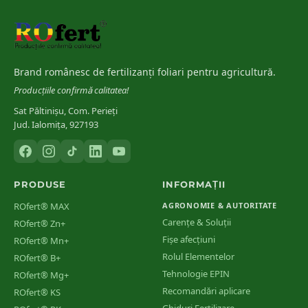
development stages
INCDA Fundulea
[
6
]
Stadii de vegetație și ferestre de tratament la principalele culturi
Brand românesc de fertilizanți foliari pentru agricultură.
din România
Producțiile confirmă calitatea!
Sat Păltinișu, Com. Perieți
Jud. Ialomița, 927193
PRODUSE
INFORMAȚII
ROfert® MAX
AGRONOMIE & AUTORITATE
Carențe & Soluții
ROfert® Zn+
Fișe afecțiuni
ROfert® Mn+
Rolul Elementelor
ROfert® B+
Tehnologie EPIN
ROfert® Mg+
Recomandări aplicare
ROfert® KS