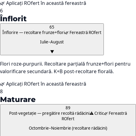
🌿 Aplicați ROfert în această fereastră
6
Înflorit
65
Înflorire — recoltare frunze+flori
🌿 Fereastră ROfert
Iulie–August
▼
Flori roze-purpurii. Recoltare parțială frunze+flori pentru
valorificare secundară. K+B post-recoltare florală.
🌿 Aplicați ROfert în această fereastră
8
Maturare
89
Post-vegetație — pregătire recoltă rădăcini
⚠️ Critic
🌿 Fereastră
ROfert
Octombrie–Noiembrie (recoltare rădăcini)