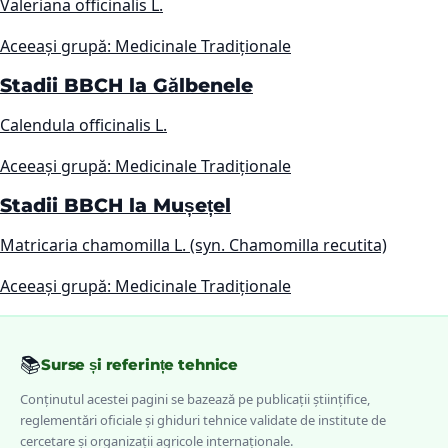
Valeriana officinalis L.
Aceeași grupă: Medicinale Tradiționale
Stadii BBCH la Gălbenele
Calendula officinalis L.
Aceeași grupă: Medicinale Tradiționale
Stadii BBCH la Mușețel
Matricaria chamomilla L. (syn. Chamomilla recutita)
Aceeași grupă: Medicinale Tradiționale
📚
Surse și referințe tehnice
Conținutul acestei pagini se bazează pe publicații științifice,
reglementări oficiale și ghiduri tehnice validate de institute de
cercetare și organizații agricole internaționale.