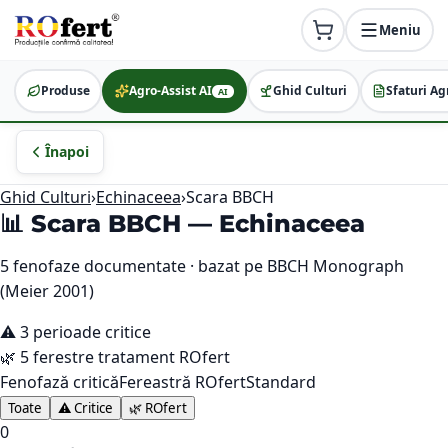
Meniu
Produse
Agro-Assist AI
Ghid Culturi
Sfaturi Ag
AI
Înapoi
Ghid Culturi
›
Echinaceea
›
Scara BBCH
📊 Scara BBCH —
Echinaceea
5
fenofaze documentate · bazat pe BBCH Monograph
(Meier 2001)
⚠️
3
perioade critice
🌿
5
ferestre tratament ROfert
Fenofază critică
Fereastră ROfert
Standard
Toate
⚠️ Critice
🌿 ROfert
0