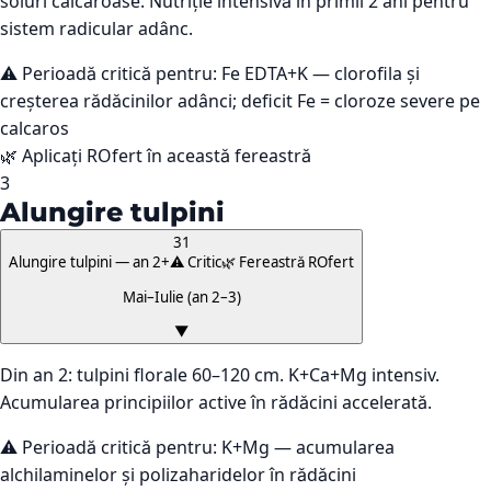
soluri calcaroase. Nutriție intensivă în primii 2 ani pentru
sistem radicular adânc.
⚠️ Perioadă critică pentru:
Fe EDTA+K — clorofila și
creșterea rădăcinilor adânci; deficit Fe = cloroze severe pe
calcaros
🌿 Aplicați ROfert în această fereastră
3
Alungire tulpini
31
Alungire tulpini — an 2+
⚠️ Critic
🌿 Fereastră ROfert
Mai–Iulie (an 2–3)
▼
Din an 2: tulpini florale 60–120 cm. K+Ca+Mg intensiv.
Acumularea principiilor active în rădăcini accelerată.
⚠️ Perioadă critică pentru:
K+Mg — acumularea
alchilaminelor și polizaharidelor în rădăcini