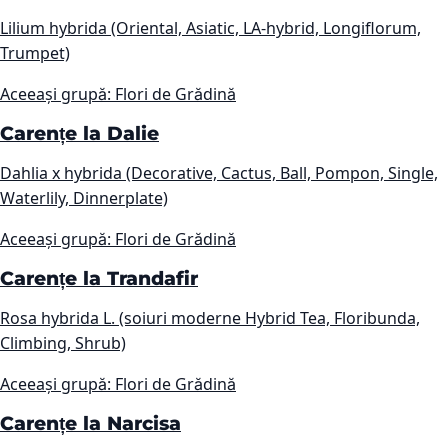
Lilium hybrida (Oriental, Asiatic, LA-hybrid, Longiflorum,
Trumpet)
Aceeași grupă: Flori de Grădină
Carențe la Dalie
Dahlia x hybrida (Decorative, Cactus, Ball, Pompon, Single,
Waterlily, Dinnerplate)
Aceeași grupă: Flori de Grădină
Carențe la Trandafir
Rosa hybrida L. (soiuri moderne Hybrid Tea, Floribunda,
Climbing, Shrub)
Aceeași grupă: Flori de Grădină
Carențe la Narcisa