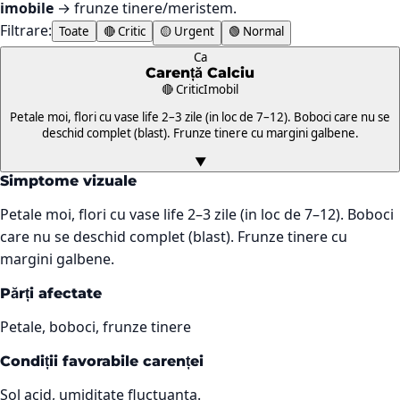
imobile
→ frunze tinere/meristem.
Filtrare:
Toate
🔴 Critic
🟡 Urgent
🟢 Normal
Ca
Carență
Calciu
🔴 Critic
Imobil
Petale moi, flori cu vase life 2–3 zile (in loc de 7–12). Boboci care nu se
deschid complet (blast). Frunze tinere cu margini galbene.
▼
Simptome vizuale
Petale moi, flori cu vase life 2–3 zile (in loc de 7–12). Boboci
care nu se deschid complet (blast). Frunze tinere cu
margini galbene.
Părți afectate
Petale, boboci, frunze tinere
Condiții favorabile carenței
Sol acid, umiditate fluctuanta.