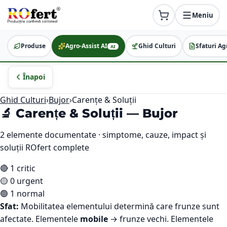
Meniu
Produse
Agro-Assist AI
Ghid Culturi
Sfaturi Ag
AI
Înapoi
Ghid Culturi
›
Bujor
›
Carențe & Soluții
🔬 Carențe & Soluții —
Bujor
2
elemente documentate · simptome, cauze, impact și
soluții ROfert complete
🔴
1
critic
🟡
0
urgent
🟢
1
normal
Sfat:
Mobilitatea elementului determină care frunze sunt
afectate. Elementele
mobile
→ frunze vechi. Elementele