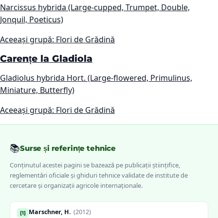
Narcissus hybrida (Large-cupped, Trumpet, Double,
Jonquil, Poeticus)
Aceeași grupă: Flori de Grădină
Carențe la Gladiola
Gladiolus hybrida Hort. (Large-flowered, Primulinus,
Miniature, Butterfly)
Aceeași grupă: Flori de Grădină
📚
Surse și referințe tehnice
Conținutul acestei pagini se bazează pe publicații științifice,
reglementări oficiale și ghiduri tehnice validate de institute de
cercetare și organizații agricole internaționale.
Marschner, H.
(
2012
)
[
1
]