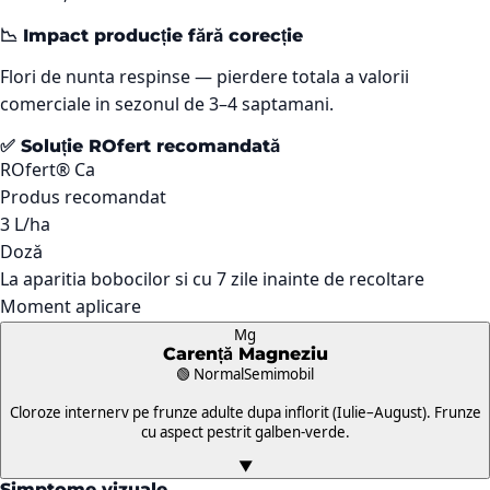
📉 Impact producție fără corecție
Flori de nunta respinse — pierdere totala a valorii
comerciale in sezonul de 3–4 saptamani.
✅ Soluție ROfert recomandată
ROfert® Ca
Produs recomandat
3 L/ha
Doză
La aparitia bobocilor si cu 7 zile inainte de recoltare
Moment aplicare
Mg
Carență
Magneziu
🟢 Normal
Semimobil
Cloroze internerv pe frunze adulte dupa inflorit (Iulie–August). Frunze
cu aspect pestrit galben-verde.
▼
Simptome vizuale