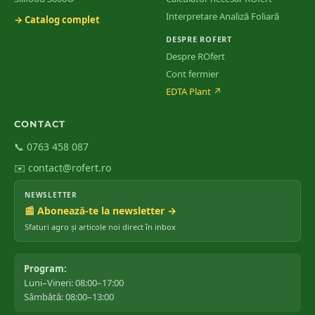
Interpretare Analiză Foliară
→ Catalog complet
DESPRE ROFERT
Despre ROfert
Cont fermier
EDTA Plant
↗
CONTACT
📞 0763 458 087
✉️ contact@rofert.ro
NEWSLETTER
📰 Abonează-te la newsletter →
Sfaturi agro și articole noi direct în inbox
Program:
Luni–Vineri: 08:00–17:00
Sâmbătă: 08:00–13:00