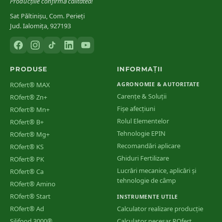
Producțiile confirmă calitatea!
Sat Păltinișu, Com. Perieți
Jud. Ialomița, 927193
PRODUSE
INFORMAȚII
ROfert® MAX
AGRONOMIE & AUTORITATE
Carențe & Soluții
ROfert® Zn+
Fișe afecțiuni
ROfert® Mn+
Rolul Elementelor
ROfert® B+
Tehnologie EPIN
ROfert® Mg+
Recomandări aplicare
ROfert® KS
Ghiduri Fertilizare
ROfert® PK
Lucrări mecanice, aplicări și
ROfert® Ca
tehnologie de câmp
ROfert® Amino
ROfert® Start
INSTRUMENTE UTILE
ROfert® Ad
Calculator realizare producție
Silifood 3000®
Calculator necesar ROfert